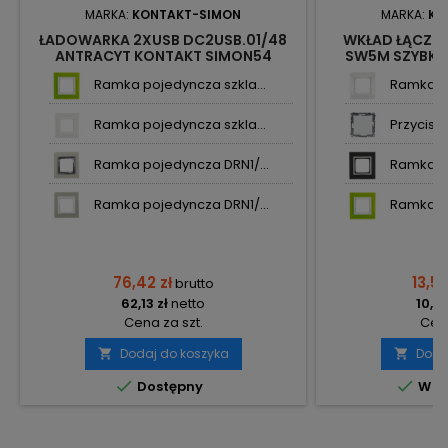
MARKA:
KONTAKT-SIMON
MARKA:
KO
ŁADOWARKA 2XUSB DC2USB.01/48
WKŁAD ŁĄCZN
ANTRACYT KONTAKT SIMON54
SW5M SZYBKO
KONTA
Ramka pojedyncza szkla...
Ramka po
Ramka pojedyncza szkla...
Przycisk ś
Ramka pojedyncza DRN1/...
Ramka po
Ramka pojedyncza DRN1/...
Ramka po
76,42 zł
13,52
brutto
62,13 zł
netto
10,99
Cena za szt.
Cena
Dodaj do koszyka
Doda




Dostępny
W m