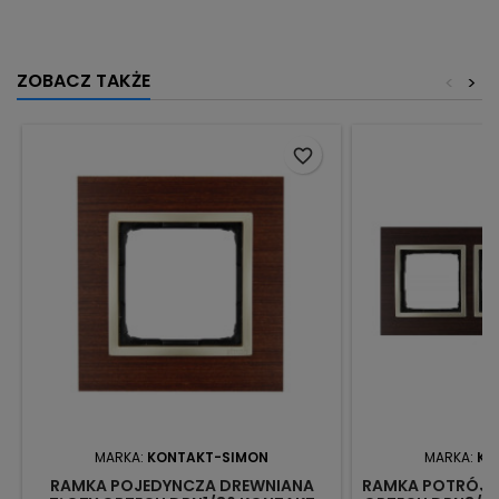
ZOBACZ TAKŻE
<
>
favorite_border
MARKA:
KONTAKT-SIMON
MARKA:
KO
RAMKA POJEDYNCZA DREWNIANA
RAMKA POTRÓJN