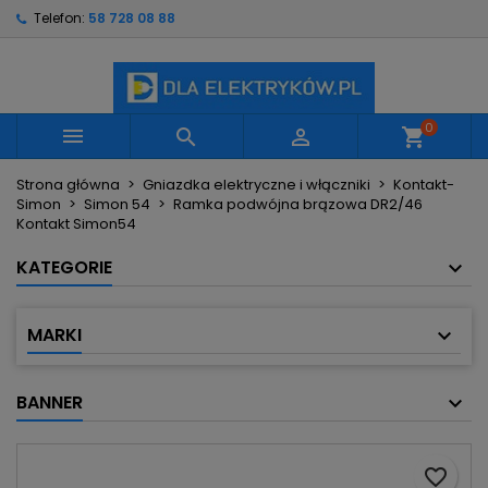
Telefon:
58 728 08 88
×
×
×
Moje listy życzeń
Utwórz listę życzeń
Zaloguj się
Utwórz nową listę
add_circle_outline
Musisz być zalogowany by zapisać produkty na
Nazwa listy życzeń
swojej liście życzeń.
0



shopping_cart
Strona główna
Gniazdka elektryczne i włączniki
Kontakt-
Anuluj
Zaloguj się
Simon
Simon 54
Ramka podwójna brązowa DR2/46
Anuluj
Utwórz listę życzeń
Kontakt Simon54
KATEGORIE
MARKI
BANNER
favorite_border