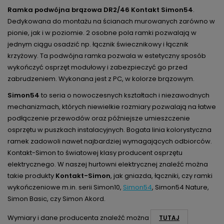
Ramka podwójna brązowa DR2/46 Kontakt Simon54
.
Dedykowana do montażu na ścianach murowanych zarówno w
pionie, jak i w poziomie. 2 osobne pola ramki pozwalają w
jednym ciągu osadzić np. łącznik świecznikowy i łącznik
krzyżowy. Ta podwójna ramka pozwala w estetyczny sposób
wykończyć osprzęt modułowy i zabezpieczyć go przed
zabrudzeniem. Wykonana jest z PC, w kolorze brązowym.
Simon54
to seria o nowoczesnych kształtach i niezawodnych
mechanizmach, których niewielkie rozmiary pozwalają na łatwe
podłączenie przewodów oraz późniejsze umieszczenie
osprzętu w puszkach instalacyjnych. Bogata linia kolorystyczna
ramek zadowoli nawet najbardziej wymagających odbiorców.
Kontakt-Simon to światowej klasy producent osprzętu
elektrycznego. W naszej hurtowni elektrycznej znaleźć można
takie produkty
Kontakt-Simon
, jak gniazda, łączniki, czy ramki
wykończeniowe m.in. serii Simon10,
Simon54
, Simon54 Nature,
Simon Basic, czy Simon Akord.
Wymiary i dane producenta znaleźć można
TUTAJ