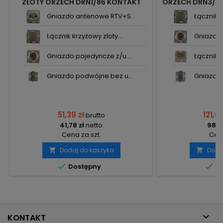
ZŁOTY ORZECH DRN1/86 KONTAKT
ORZECH DRN3/8
SIMON54 NATURE
N
Gniazdo antenowe RTV+S...
Łącznik k
Łącznik krzyżowy złoty...
Gniazdo 
Gniazdo pojedyncze z/u...
Łącznik 
Gniazdo podwójne bez u...
Gniazdo 
51,39 zł
121,04
brutto
41,78 zł
netto
98,41
Cena za szt.
Cena
Dodaj do koszyka
Doda




Dostępny
Do

KONTAKT