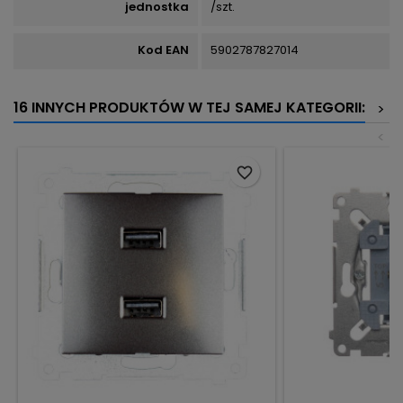
jednostka
/szt.
Kod EAN
5902787827014
16 INNYCH PRODUKTÓW W TEJ SAMEJ KATEGORII:
>
<
favorite_border