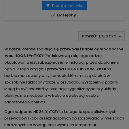
Dodaj do koszyka


Dostępny
POWRÓT DO GÓRY

W naszej ofercie znajdują się
przewody i kable ognioodporne
typu HDGS i YnTKSY
. Podstawową rolą tego rodzaju
okablowania jest zabezpieczenie instalacji przed działaniem
ognia. Z tego względu
przewód HDGS lub kabel YnTKSY
będzie montowany w systemach, które muszą działać w
sposób niezakłócony także w przypadku wystąpienia pożaru.
Mogą to być chociażby instalacje sygnalizacyjne czy układy
elektryczne niezbędne w trakcie ewakuacji osób z
zagrożonego obiektu.
Ognioodporne HDGS, YnTKSY to kategoria specjalistycznych
przewodów i kabli przeznaczonych do stosowania w miejscach
narażonych na wystąpienie wysokich temperatur.