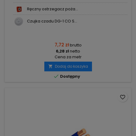
Ręczny ostrzegacz poża...
Czujka czadu DG-1 CO S...
7,72 zł
brutto
6,28 zł
netto
Cena za metr
Dodaj do koszyka


Dostępny
favorite_border