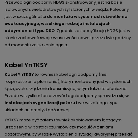
Przewód ognioodporny HDGS skonstruowany jest na bazie
izolowanych, wielodrutowych żył złożonych w wiązki. Polecany
jest w szczególności
do montażu w systemach oświetlenia
ewakuacyjnego, wszelkiego rodzaju instalacjach
oddymiania i typu DSO
. Zgodnie ze specyfikacją HDGS jest w
stanie zachować swoje właściwości nawet przez dwie godziny
od momentu zaiskrzenia ognia.
Kabel YnTKSY
Kabel YnTKSY
to również kabel ognioodporny (nie
rozprzestrzenia płomienia), który montowany jest w systemach
łączących urządzenia transmisyjne, w tym także telefoniczne.
Przede wszystkim ten przewód ognioodporny sprawdza się
w
instalacjach sygnalizacji pożaru
i we wszelkiego typu
układach automatyki pożarowej.
YnTKSY może być zatem również okablowaniem łączącym
urządzenia w postaci czujników czy modułów z liniami
dozorowymi, by w razie wystąpienia sytuacji awaryjnej przesłać