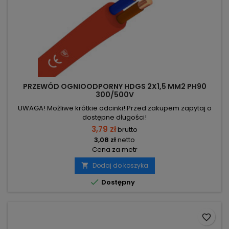
PRZEWÓD OGNIOODPORNY HDGS 2X1,5 MM2 PH90
300/500V
UWAGA! Możliwe krótkie odcinki! Przed zakupem zapytaj o
dostępne długości!
3,79 zł
brutto
3,08 zł
netto
Cena za metr
Dodaj do koszyka


Dostępny
favorite_border