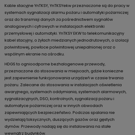
Kable stacyjne YnTKSY, YnTKSYekw przeznaczone są do pracy w
systemach sygnalizacji alarmu pożaru i automatyki pożarniczej
oraz do transmisji danych za pośrednictwem sygnałów
analogowych i cyfrowych w instalacjach elektroniki
przemysłowej i automatyki. YnTKSY EKW to telekomunikacyjny
kabel stacyjny, o żyłach miedzianych jednodrutowych, o izolacji
polwinitowej, powłoce polwinitowej uniepalnionej oraz o
wspólnym ekranie na ośrodku.
HDGS to ognioodporne bezhalogenowe przewody,
przeznaczone do stosowania w miejscach, gdzie konieczne
jest zapewnienie funkcjonowania urządzeń w czasie trwania
pożaru. Zalecane do stosowania w instalacjach oświetlenia
awaryjnego, systemach oddymiania, systemach alarmowych,
sygnalizacyjnych, DSO, kontrolnych, sygnalizacji pożaru i
automatyce pożarniczej oraz w innych obwodach
zapewniających bezpieczeństwo. Podczas spalania nie
wydzielają toksycznych, duszących gazów oraz gęstych
dymów. Przewody nadają się do instalowania na stałe
wewnątrz budynków.