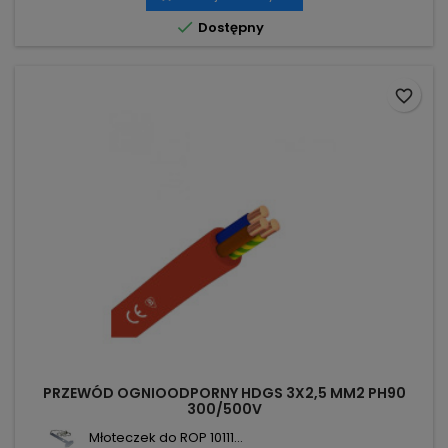

Dostępny
favorite_border
PRZEWÓD OGNIOODPORNY HDGS 3X2,5 MM2 PH90
300/500V
Młoteczek do ROP 10111...