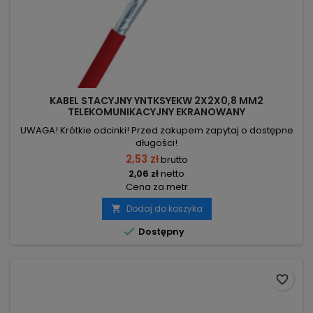
KABEL STACYJNY YNTKSYEKW 2X2X0,8 MM2
TELEKOMUNIKACYJNY EKRANOWANY
UWAGA! Krótkie odcinki! Przed zakupem zapytaj o dostępne
długości!
2,53 zł
brutto
2,06 zł
netto
Cena za metr
Dodaj do koszyka


Dostępny
favorite_border