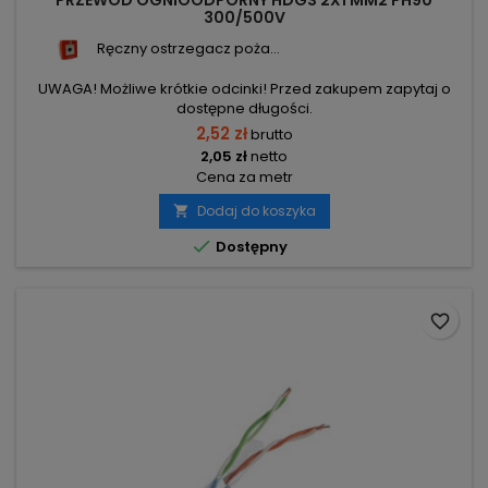
PRZEWÓD OGNIOODPORNY HDGS 2X1 MM2 PH90
300/500V
Ręczny ostrzegacz poża...
UWAGA! Możliwe krótkie odcinki! Przed zakupem zapytaj o
dostępne długości.
2,52 zł
brutto
2,05 zł
netto
Cena za metr
Dodaj do koszyka


Dostępny
favorite_border