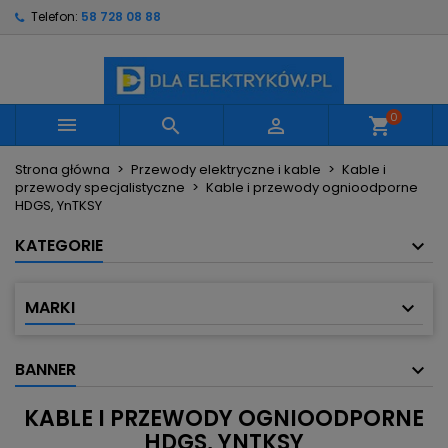
Telefon:
58 728 08 88
×
×
×
×
Moje listy życzeń
((modalTitle))
Utwórz listę życzeń
Zaloguj się
Utwórz nową listę
add_circle_outline
((confirmMessage))
Musisz być zalogowany by zapisać produkty na
Nazwa listy życzeń
swojej liście życzeń.
0



shopping_cart
((cancelText))
((modalDeleteText))
Strona główna
Przewody elektryczne i kable
Kable i
Anuluj
Zaloguj się
przewody specjalistyczne
Kable i przewody ognioodporne
Anuluj
Utwórz listę życzeń
HDGS, YnTKSY
KATEGORIE
MARKI
BANNER
KABLE I PRZEWODY OGNIOODPORNE
HDGS, YNTKSY