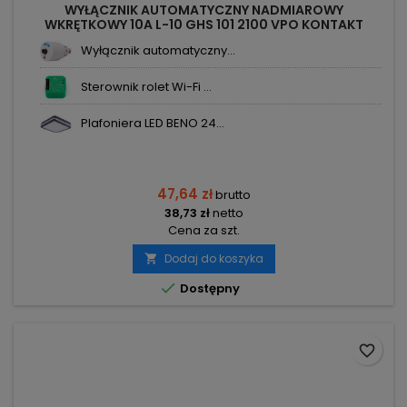
WYŁĄCZNIK AUTOMATYCZNY NADMIAROWY
WKRĘTKOWY 10A L-10 GHS 101 2100 VPO KONTAKT
SIMON
Wyłącznik automatyczny...
Sterownik rolet Wi-Fi ...
Plafoniera LED BENO 24...
47,64 zł
brutto
38,73 zł
netto
Cena za szt.
Dodaj do koszyka


Dostępny
favorite_border