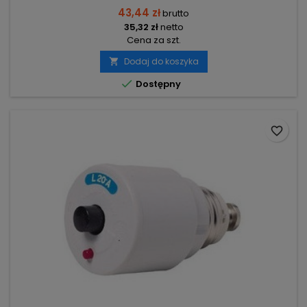
43,44 zł
brutto
35,32 zł
netto
Cena za szt.
Dodaj do koszyka


Dostępny
favorite_border