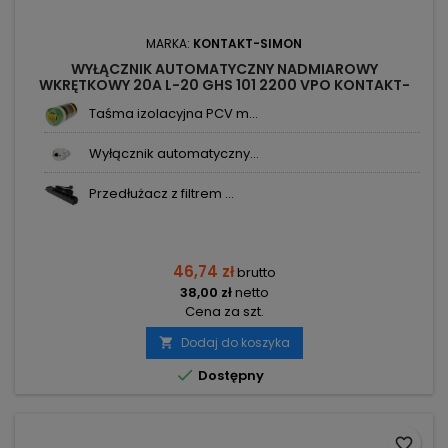
MARKA:
KONTAKT-SIMON
WYŁĄCZNIK AUTOMATYCZNY NADMIAROWY
WKRĘTKOWY 20A L-20 GHS 101 2200 VPO KONTAKT-
SIMON
Taśma izolacyjna PCV m...
Wyłącznik automatyczny...
Przedłużacz z filtrem ...
46,74 zł
brutto
38,00 zł
netto
Cena za szt.
Dodaj do koszyka


Dostępny
favorite_border