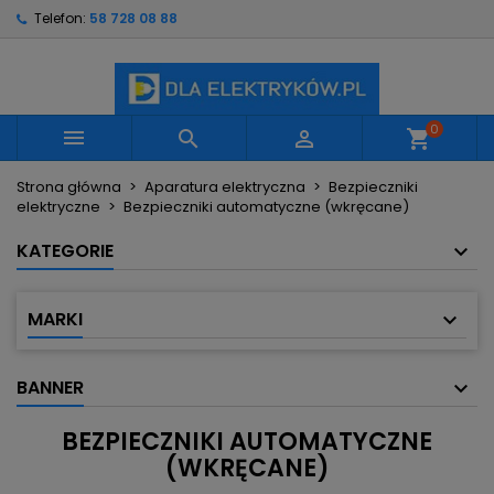
Telefon:
58 728 08 88
×
×
×
×
Moje listy życzeń
((modalTitle))
Utwórz listę życzeń
Zaloguj się
Utwórz nową listę
add_circle_outline
((confirmMessage))
Musisz być zalogowany by zapisać produkty na
Nazwa listy życzeń
swojej liście życzeń.
0



shopping_cart
((cancelText))
((modalDeleteText))
Strona główna
Aparatura elektryczna
Bezpieczniki
Anuluj
Zaloguj się
elektryczne
Bezpieczniki automatyczne (wkręcane)
Anuluj
Utwórz listę życzeń
KATEGORIE
MARKI
BANNER
BEZPIECZNIKI AUTOMATYCZNE
(WKRĘCANE)