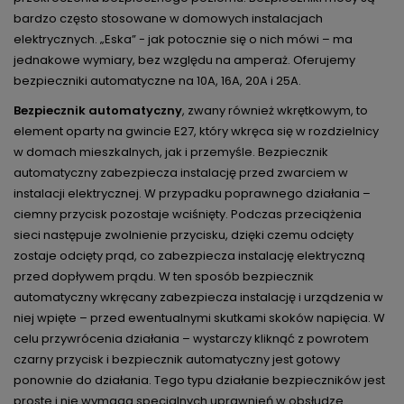
bardzo często stosowane w domowych instalacjach
elektrycznych. „Eska” - jak potocznie się o nich mówi – ma
jednakowe wymiary, bez względu na amperaż. Oferujemy
bezpieczniki automatyczne na 10A, 16A, 20A i 25A.
Bezpiecznik automatyczny
, zwany również wkrętkowym, to
element oparty na gwincie E27, który wkręca się w rozdzielnicy
w domach mieszkalnych, jak i przemyśle. Bezpiecznik
automatyczny zabezpiecza instalację przed zwarciem w
instalacji elektrycznej. W przypadku poprawnego działania –
ciemny przycisk pozostaje wciśnięty. Podczas przeciążenia
sieci następuje zwolnienie przycisku, dzięki czemu odcięty
zostaje odcięty prąd, co zabezpiecza instalację elektryczną
przed dopływem prądu. W ten sposób bezpiecznik
automatyczny wkręcany zabezpiecza instalację i urządzenia w
niej wpięte – przed ewentualnymi skutkami skoków napięcia. W
celu przywrócenia działania – wystarczy kliknąć z powrotem
czarny przycisk i bezpiecznik automatyczny jest gotowy
ponownie do działania. Tego typu działanie bezpieczników jest
proste i nie wymaga specjalnych uprawnień w obsłudze.