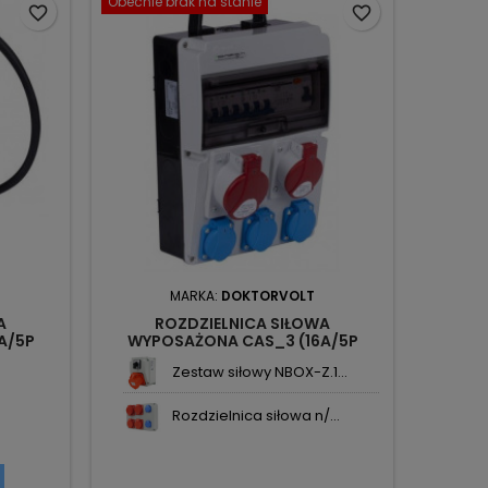
Obecnie brak na stanie
favorite_border
favorite_border
MARKA:
DOKTORVOLT
A
ROZDZIELNICA SIŁOWA
A/5P
WYPOSAŻONA CAS_3 (16A/5P
8133-F
32A/5P 3X230V) IP54 DV-8126-F
Zestaw siłowy NBOX-Z.1...
DOKTORVOLT
Rozdzielnica siłowa n/...