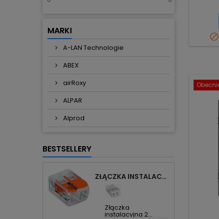
MARKI

A-LAN Technologie
ABEX
airRoxy
Obecnie
ALPAR
Alprod
BESTSELLERY
ZŁĄCZKA INSTALACYJNA 2X UNIWERSALNA COMPACT 221-412 WAGO
Złączka
instalacyjna 2...