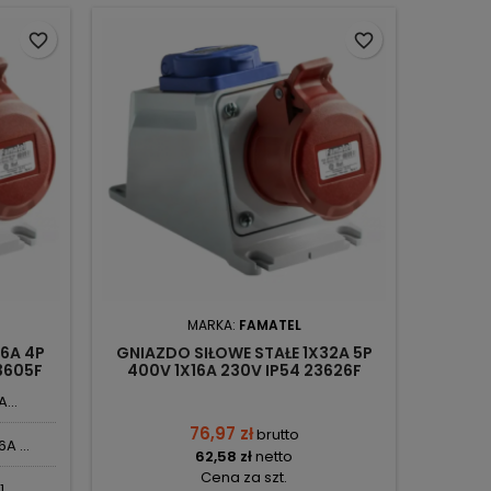
favorite_border
favorite_border
MARKA:
FAMATEL
16A 4P
GNIAZDO SIŁOWE STAŁE 1X32A 5P
23605F
400V 1X16A 230V IP54 23626F
FAMATEL
...
76,97 zł
brutto
A ...
62,58 zł
netto
Cena za szt.
...