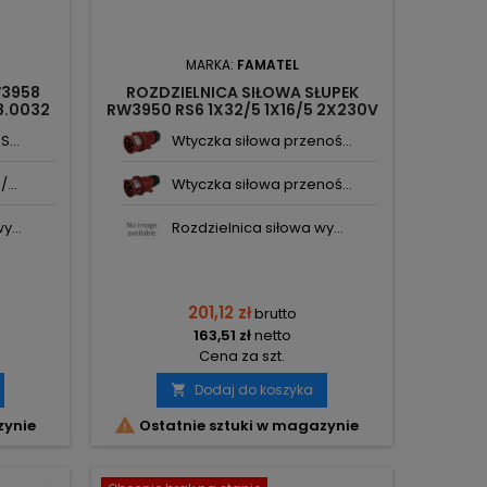
MARKA:
FAMATEL
W3958
ROZDZIELNICA SIŁOWA SŁUPEK
8.0032
RW3950 RS6 1X32/5 1X16/5 2X230V
IP44 3950.0012 FAMATEL
...
Wtyczka siłowa przenoś...
...
Wtyczka siłowa przenoś...
y...
Rozdzielnica siłowa wy...
201,12 zł
brutto
163,51 zł
netto
Cena za szt.
Dodaj do koszyka


zynie
Ostatnie sztuki w magazynie