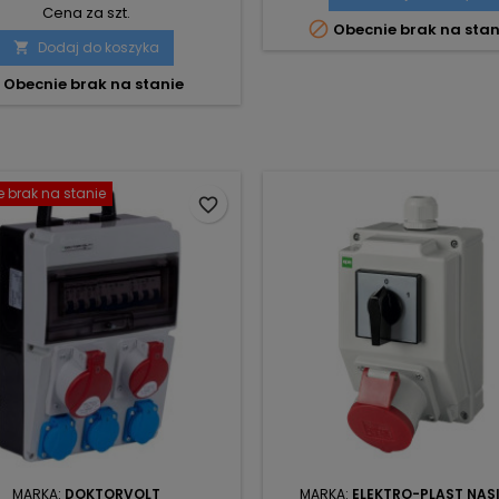
Cena za szt.

Obecnie brak na stan
Dodaj do koszyka

Obecnie brak na stanie
 brak na stanie
favorite_border
MARKA:
DOKTORVOLT
MARKA:
ELEKTRO-PLAST NAS