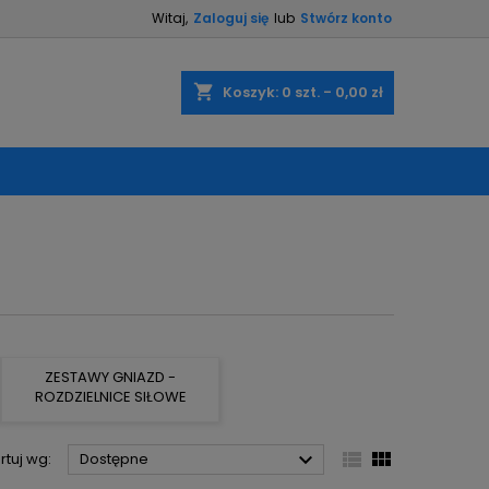
Witaj,
Zaloguj się
lub
Stwórz konto
×
×
×
×
shopping_cart
Koszyk:
0
szt. - 0,00 zł
)
ę
ń
ZESTAWY GNIAZD -
ROZDZIELNICE SIŁOWE



rtuj wg:
Dostępne