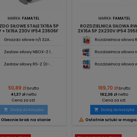
MARKA:
FAMATEL
MARKA:
FAMATEL
ZDO SIŁOWE STAŁE 1X16A 5P
ROZDZIELNICA SIŁOWA R
 + 1X16A 230V IP54 23606F
2X16A 5P 2X230V IP54 395
FAMATEL
FAMATEL
Gniazdo siłowe n/t 32A...
Rozdzielnica siłowa RS
Zestaw siłowy NBOX-Z.1...
Rozdzielnica siłowa n/
Zestaw siłowy RS-Z (0-...
Rozdzielnica siłowa w
50,89 zł
199,70 zł
brutto
brutto
41,37 zł
netto
162,36 zł
netto
Cena za szt.
Cena za szt.
Dodaj do koszyka
Dodaj do koszyka



Obecnie brak na stanie
Ostatnie sztuki w maga