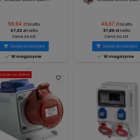
58,94 zł
46,57 zł
brutto
brutto
47,92 zł
netto
37,86 zł
netto
Cena za szt.
Cena za szt.
Dodaj do koszyka
Dodaj do koszyka




W magazynie
W magazynie
 brak na stanie
favorite_border