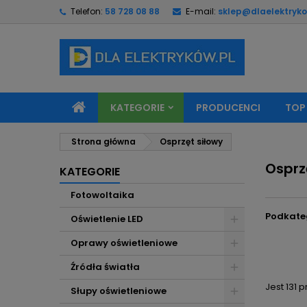
Telefon:
58 728 08 88
E-mail:
sklep@dlaelektryko
M
(
U
Z
add_circle_outline
((
Mu
Na
KATEGORIE
PRODUCENCI
TOP
Strona główna
Osprzęt siłowy
Osprz
KATEGORIE
Fotowoltaika
Podkate
Oświetlenie LED
Oprawy oświetleniowe
Źródła światła
Jest 131 
Słupy oświetleniowe