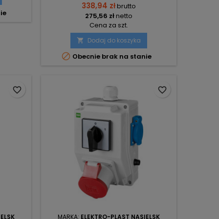
338,94 zł
brutto
ie
275,56 zł
netto
Cena za szt.
Dodaj do koszyka


Obecnie brak na stanie
favorite_border
favorite_border
IELSK
MARKA:
ELEKTRO-PLAST NASIELSK