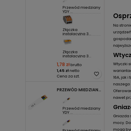
Przewód miedziany
YDY ...
Osprz
Na stroni
Złączka
urządzeń 
instalacyjna 3...
gospodar
najwyższ
Złączka
Wtycz
instalacyjna 3...
Wtyczki s
1,78 zł
brutto
warianta
1,45 zł
netto
favorite_border
Cena za szt.
16A, jak 
naszego s
PRZEWÓD MIEDZIANY YDYP DRUT 3X1,5MM2 ŻO 450/750V
Oferowan
nawet pr
Gniaz
Przewód miedziany
YDY ...
Gniazda 
mocy. Do
mogą być
Przewód miedziany