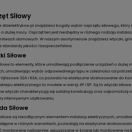
ęt Siłowy
e dlaelektrykow.pl znajdziesz bogaty wybór osprzętu siłowego, któr
o dużej mocy. Osprzęt ten jest niezbędny w różnego rodzaju instalac
stwach domowych. W naszym asortymencie znajdziesz wtyczki, gniazd
e standardy jakości i bezpieczeństwa.
ki Siłowe
iłowe to elementy, które umożliwiają podłączenie urządzeń o dużej m
ch, umożliwiając wybór odpowiedniego typu w zależności od potrzeb
i trójfazowe 32A i 63A, co pozwala na elastyczne dostosowanie do kon
klepu elektrycznego to modele w wersji 4P i 5P. Są to wtyczki siło
e wtyczki charakteryzują się solidną konstrukcją oraz odpornością 
zy intensywnym użytkowaniu.
da Siłowe
siłowe są nieodłącznym elementem instalacji elektrycznych, umożli
stępne w różnych wariantach, pozwalają na elastyczne dostosowan
 montowane naściennie, wpuszczane w ścianę lub montowane na ko