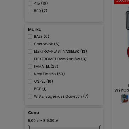
Obecnie
415
(16)
500
(7)
Marka
BALS
(6)
Doktorvolt
(5)
ELEKTRO-PLAST NASIELSK
(13)
ELEKTROMET Dzierżoniów
(3)
FAMATEL
(27)
Next Electro
(53)
OSPEL
(16)
PCE
(1)
WYPOSA
2
W.S.E. Eugeniusz Gawrych
(7)
Cena
5,00 zł - 815,00 zł