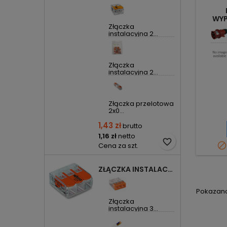
WYP
32A/
Złączka
instalacyjna 2...
Złączka
instalacyjna 2...
Złączka przelotowa
2x0...
1,43 zł
brutto
1,16 zł
netto
favorite_border

Cena za szt.
ZŁĄCZKA INSTALACYJNA 3X UNIWERSALNA COMPACT 221-413 WAGO
Pokazano 
Złączka
instalacyjna 3...