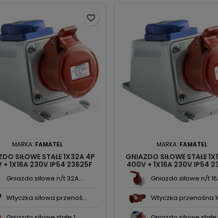
favorite_border
MARKA:
FAMATEL
MARKA:
FAMATEL
ZDO SIŁOWE STAŁE 1X32A 4P
GNIAZDO SIŁOWE STAŁE 1X
 + 1X16A 230V IP54 23625F
400V + 1X16A 230V IP54 
FAMATEL
FAMATEL
Gniazdo siłowe n/t 32A...
Gniazdo siłowe n/t 16A
Wtyczka siłowa przenoś...
Wtyczka przenośna 16
Gniazdo siłowe stałe 1...
Gniazdo siłowe stałe 1