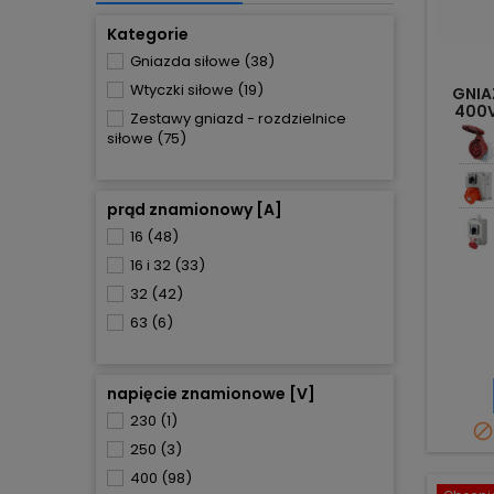
Kategorie
Gniazda siłowe
(38)
Wtyczki siłowe
(19)
GNIA
400V
Zestawy gniazd - rozdzielnice
siłowe
(75)
prąd znamionowy [A]
16
(48)
16 i 32
(33)
32
(42)
63
(6)
napięcie znamionowe [V]
230
(1)

250
(3)
400
(98)