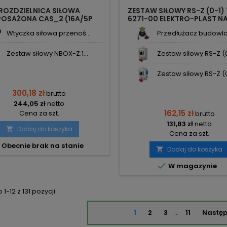
ROZDZIELNICA SIŁOWA
ZESTAW SIŁOWY RS-Z (0-1)
OSAŻONA CAS_2 (16A/5P
6271-00 ELEKTRO-PLAST NA
5P 3X230V) IP54 DV-8119-F
Wtyczka siłowa przenoś...
Przedłużacz budowlan
DOKTORVOLT
Zestaw siłowy NBOX-Z.1...
Zestaw siłowy RS-Z (0
Zestaw siłowy RS-Z (0
300,18 zł
brutto
244,05 zł
netto
162,15 zł
Cena za szt.
brutto
131,83 zł
netto
Dodaj do koszyka

Cena za szt.
Obecnie brak na stanie
Dodaj do koszyka


W magazynie
1-12 z 131 pozycji
1
2
3
…
11
Nastę