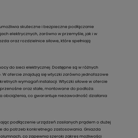
y umożliwia skuteczne i bezpieczne podłączanie
jach elektrycznych, zarówno w przemyśle, jak i w
a oraz rozdzielnice siłowe, które spełniają
ocy do sieci elektrycznej. Dostępne są w różnych
. W ofercie znajdują się wtyczki zarówno jednofazowe
kretnych wymagań instalacji. Wtyczki siłowe w ofercie
we przenośne oraz stałe, montowane do podłoża.
na obciążenia, co gwarantuje niezawodność działania
wiając podłączenie urządzeń zasilanych prądem o dużej
ie do potrzeb konkretnego zastosowania. Gniazda
lumnach, co zapewnia szeroki zakres możliwości