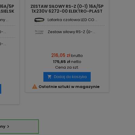
 16A/5P
ZESTAW SIŁOWY RS-Z (0-1) 16A/5P
SIELSK
1X230V 6272-00 ELEKTRO-PLAST
NASIELSK
y ...
Latarka czołowa LED CO...
-...
Zestaw siłowy RS-Z (0-...
-...
216,05 zł
brutto
175,65 zł
netto
Cena za szt.
Dodaj do koszyka


Ostatnie sztuki w magazynie
pny
