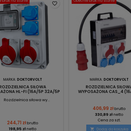
 brak na stanie
Obecnie brak na stanie
favorite_border
MARKA:
DOKTORVOLT
MARKA:
DOKTORVOLT
ROZDZIELNICA SIŁOWA
ROZDZIELNICA SIŁOW
ŻONA HL-FI (16A/5P 32A/5P
WYPOSAŻONA CAS_4 (16
X230V) IP44 DV-7235-F
32A/5P 3X230V) IP54 DV-
Rozdzielnica siłowa wy...
DOKTORVOLT
DOKTORVOLT
406,99 zł
brutto
330,89 zł
netto
Cena za szt.
244,71 zł
brutto
198,95 zł
netto
Dodaj do koszyka
