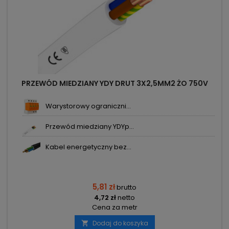
PRZEWÓD MIEDZIANY YDY DRUT 3X2,5MM2 ŻO 750V
Warystorowy ograniczni...
Przewód miedziany YDYp...
Kabel energetyczny bez...
5,81 zł
brutto
4,72 zł
netto
Cena za metr
Dodaj do koszyka
