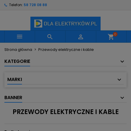
Telefon:
58 728 08 88
×
×
×
×
Moje listy życzeń
((modalTitle))
Utwórz listę życzeń
Zaloguj się
Utwórz nową listę
add_circle_outline
((confirmMessage))
Musisz być zalogowany by zapisać produkty na
Nazwa listy życzeń
swojej liście życzeń.
0



shopping_cart
((cancelText))
((modalDeleteText))
Strona główna
Przewody elektryczne i kable
Anuluj
Zaloguj się
Anuluj
Utwórz listę życzeń
KATEGORIE
MARKI
BANNER
PRZEWODY ELEKTRYCZNE I KABLE