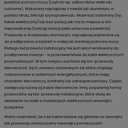
punktów pomoru mocy (czyli do np. odbiorników stałe lub
ruchome). Wykonany najczęściej z miedzi lub aluminium, w
postaci drutu, linki lub szynoprzewodu. Może być izolowany (np.
kabel elektryczny) lub bez izolacji jak ma to miejsce w linii
napowietrznej (funkcję izolacji pełni wówczas powietrze).
Przewody w środowisku domowym, najczęściej wybierane są
do podłączenia urządzeń o małej lub średniej poborze mocy.
Dlatego też przewód instalacyjny nie jest rekomendowany do
podłączenia maszyn - w przeciwieństwie do kabli elektrycznych
przemysłowych. W tym miejscu wyróżnia się tzw. przewody
sterownicze. Są to zestawy izolowanych żył, które znajdują
zastosowanie w systemach energetycznych, które mają
charakter sterowniczy, kontrolny lub zabezpieczeniowy. Często
zastępczą nazwą są kable sterownicze. Inną, popularną formą
przewodów są tzw. przewody instalacyjne, które służą do
układania na stałe w instalacjach elektrycznych wewnątrz
budynków.
Warto nadmienić, że o ile kable kładzie się głównie na zewnątrz,
tak przewody umieszczamy wewnątrz pomieszczeń.