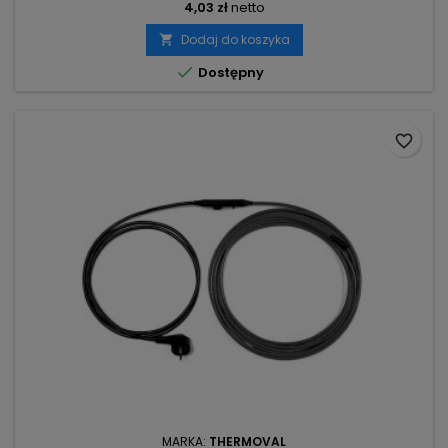
4,03 zł
netto
Dodaj do koszyka


Dostępny
favorite_border
MARKA:
THERMOVAL