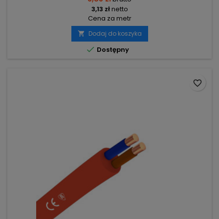
3,13 zł
netto
Cena za metr
Dodaj do koszyka


Dostępny
favorite_border