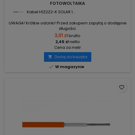
FOTOWOLTAIKA
Kabel H1Z2Z2-K SOLAR 1...
UWAGA! Krótkie odcinki! Przed zakupem zapytaj o dostępne
długości.
3,01 zł
brutto
2,45 zł
netto
Cena za metr
Dodaj do koszyka


W magazynie
favorite_border