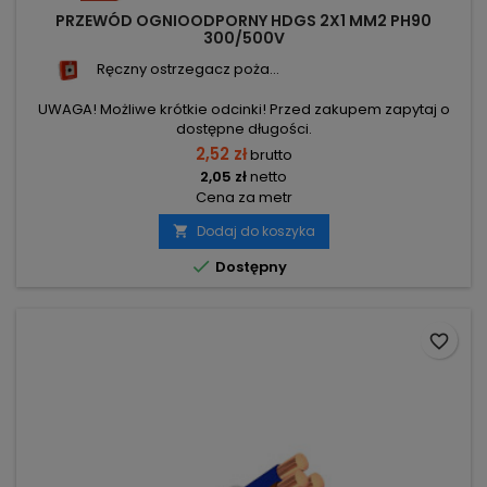
PRZEWÓD OGNIOODPORNY HDGS 2X1 MM2 PH90
300/500V
Ręczny ostrzegacz poża...
UWAGA! Możliwe krótkie odcinki! Przed zakupem zapytaj o
dostępne długości.
2,52 zł
brutto
2,05 zł
netto
Cena za metr
Dodaj do koszyka


Dostępny
favorite_border