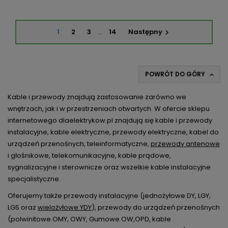
1
2
3
…
14
Następny

POWRÓT DO GÓRY

Kable i przewody znajdują zastosowanie zarówno we
wnętrzach, jak i w przestrzeniach otwartych. W ofercie sklepu
internetowego dlaelektrykow.pl znajdują się kable i przewody
instalacyjne, kable elektryczne, przewody elektryczne, kabel do
urządzeń przenośnych, teleinformatyczne,
przewody antenowe
i głośnikowe, telekomunikacyjne, kable prądowe,
sygnalizacyjne i sterownicze oraz wszelkie kable instalacyjne
specjalistyczne.
Oferujemy także przewody instalacyjne (jednożyłowe DY, LGY,
LGS oraz
wielożyłowe YDY
), przewody do urządzeń przenośnych
(polwinitowe OMY, OWY, Gumowe OW,OPD, kable