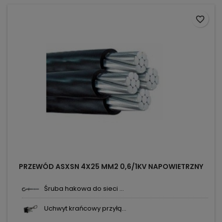
favorite_border
PRZEWÓD ASXSN 4X25 MM2 0,6/1KV NAPOWIETRZNY
Śruba hakowa do sieci ...
Uchwyt krańcowy przyłą...