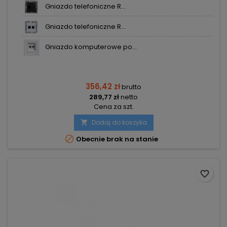
Gniazdo telefoniczne R...
Gniazdo telefoniczne R...
Gniazdo komputerowe po...
356,42 zł
brutto
289,77 zł
netto
Cena za szt.
Dodaj do koszyka


Obecnie brak na stanie
favorite_border