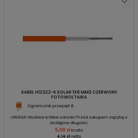
favorite_border
KABEL H1Z2Z2-K SOLAR 1X6 MM2 CZERWONY
FOTOWOLTAIKA
Ogranicznik przepięć B...
UWAGA! Możliwe krótkie odcinki! Przed zakupem zapytaj o
dostępne długości.
5,09 zł
brutto
4,14 zł
netto