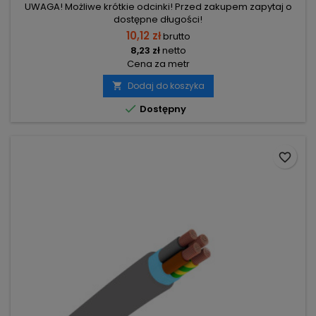
UWAGA! Możliwe krótkie odcinki! Przed zakupem zapytaj o
dostępne długości!
10,12 zł
brutto
8,23 zł
netto
Cena za metr
Dodaj do koszyka


Dostępny
favorite_border