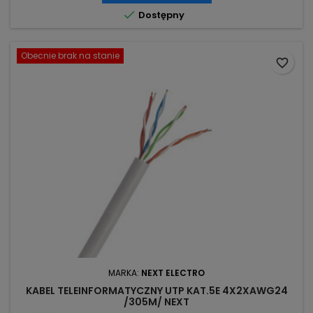

Dostępny
Obecnie brak na stanie
favorite_border
MARKA:
NEXT ELECTRO
KABEL TELEINFORMATYCZNY UTP KAT.5E 4X2XAWG24
/305M/ NEXT