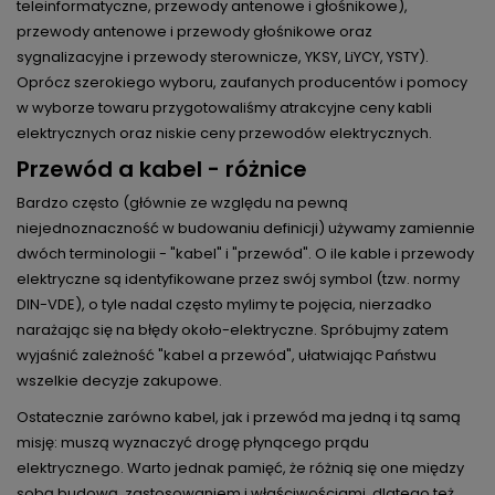
teleinformatyczne, przewody antenowe i głośnikowe),
przewody antenowe i przewody głośnikowe oraz
sygnalizacyjne i przewody sterownicze, YKSY, LiYCY, YSTY).
Oprócz szerokiego wyboru, zaufanych producentów i pomocy
w wyborze towaru przygotowaliśmy atrakcyjne ceny kabli
elektrycznych oraz niskie ceny przewodów elektrycznych.
Przewód a kabel - różnice
Bardzo często (głównie ze względu na pewną
niejednoznaczność w budowaniu definicji) używamy zamiennie
dwóch terminologii - "kabel" i "przewód". O ile kable i przewody
elektryczne są identyfikowane przez swój symbol (tzw. normy
DIN-VDE), o tyle nadal często mylimy te pojęcia, nierzadko
narażając się na błędy około-elektryczne. Spróbujmy zatem
wyjaśnić zależność "kabel a przewód", ułatwiając Państwu
wszelkie decyzje zakupowe.
Ostatecznie zarówno kabel, jak i przewód ma jedną i tą samą
misję: muszą wyznaczyć drogę płynącego prądu
elektrycznego. Warto jednak pamięć, że różnią się one między
sobą budową, zastosowaniem i właściwościami, dlatego też