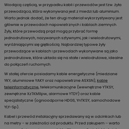
Wiodącą częścią, w przypadku kabli i przewodów jest tzw. żyła
przewodząca, która wykonywana jest z miedzi lub aluminium.
Warto jednak dodać, że ten drugi materiał wykorzystywany jest
głównie w przewodach napowietrznych i kablach ziemnych.
Żyły, które przewodzą prąd mogą przybrać formę
jednodrutowych, nazywanych sztywnymi, jak i wielodrutowymi,
wyróżniającymi się giętkością. Najbardziej typowe żyły
przewodzące w kablach i przewodach wykonywane są jako
jednodrutowe, które układa się na stałe i wielodrutowe, idealne
do połączeń ruchomych.
W stałej ofercie posiadamy kable energetyczne (miedziane
YKY, aluminiowe YAKY oraz napowietrzne ASXSN),
kable
teleinformatyczne
, telekomunikacyjne (wewnętrzne YTKSY,
zewnętrzne XzTKMXpw, alarmowe YTDY) oraz kable
specjalistyczne (ognioodporne HDGS, YnTKSY, samochodowe
YLY-Sp).
Kabel i przewód instalacyjny sprzedawany są w odcinkach lub
na metry – w zależności od produktu. Przed zakupem – warto