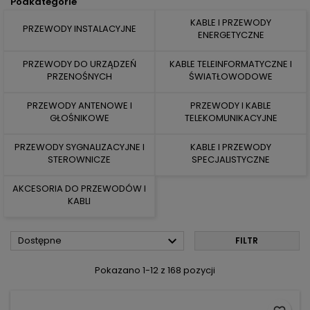
Podkategorie
KABLE I PRZEWODY
PRZEWODY INSTALACYJNE
ENERGETYCZNE
PRZEWODY DO URZĄDZEŃ
KABLE TELEINFORMATYCZNE I
PRZENOŚNYCH
ŚWIATŁOWODOWE
PRZEWODY ANTENOWE I
PRZEWODY I KABLE
GŁOŚNIKOWE
TELEKOMUNIKACYJNE
PRZEWODY SYGNALIZACYJNE I
KABLE I PRZEWODY
STEROWNICZE
SPECJALISTYCZNE
AKCESORIA DO PRZEWODÓW I
KABLI

Dostępne
FILTR
Pokazano 1-12 z 168 pozycji