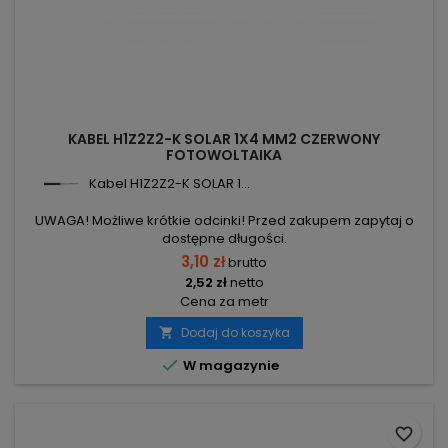
KABEL H1Z2Z2-K SOLAR 1X4 MM2 CZERWONY
FOTOWOLTAIKA
Kabel H1Z2Z2-K SOLAR 1...
UWAGA! Możliwe krótkie odcinki! Przed zakupem zapytaj o
dostępne długości.
3,10 zł
brutto
2,52 zł
netto
Cena za metr
Dodaj do koszyka


W magazynie
favorite_border