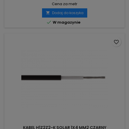
Cena za metr
Dodaj do koszyka


W magazynie
favorite_border
KABEL H1Z2Z2-K SOLAR 1X4 MM2 CZARNY