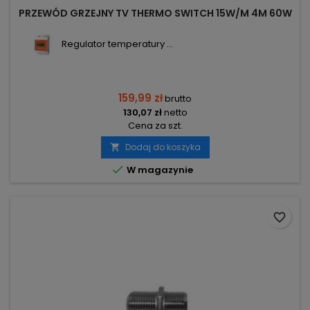
PRZEWÓD GRZEJNY TV THERMO SWITCH 15W/M 4M 60W
Regulator temperatury ...
159,99 zł
brutto
130,07 zł
netto
Cena za szt.
Dodaj do koszyka


W magazynie
favorite_border