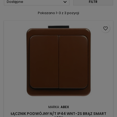

Dostępne
FILTR
Pokazano 1-3 z 3 pozycji
favorite_border
MARKA:
ABEX
ŁĄCZNIK PODWÓJNY N/T IP44 WNT-2S BRĄZ SMART