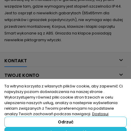
wszędzie tam, gdzie wymagany jest stopień szczelności IP44.
Jest to osprzęt o niewielkich gabarytach (65x65mm dla
włączników i gniazdek pojedynczych), nie wymaga więc dużej
przestrzeni montażowej. Korpus, klawisze i klapki osprzętu
Smart wykonane są z ABS. Gniazda na klapce posiadają
niewielkie piktogramy wtyczki.

KONTAKT

TWOJE KONTO
Ta witryna korzysta z własnych plików cookie, aby zapewnić Ci

INFORMACJE DLA CIEBIE
najwyższy poziom doświadczenia na naszej stronie .
Wykorzystujemy również pliki cookie stron trzecich w celu
ulepszenia naszych usług, analizy a nastepnie wyświetlania

PRODUKTY
reklam związanych z Twoimi preferencjami na podstawie
analizy Twoich zachowań podczas nawigacji.
Dostosuj
Odrzuć