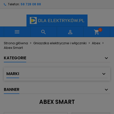
Telefon:
58 728 08 88
×
×
×
×
Moje listy życzeń
((modalTitle))
Utwórz listę życzeń
Zaloguj się
Utwórz nową listę
add_circle_outline
((confirmMessage))
Musisz być zalogowany by zapisać produkty na
Nazwa listy życzeń
swojej liście życzeń.
0



shopping_cart
((cancelText))
((modalDeleteText))
Strona główna
Gniazdka elektryczne i włączniki
Abex
Anuluj
Zaloguj się
Abex Smart
Anuluj
Utwórz listę życzeń
KATEGORIE
MARKI
BANNER
ABEX SMART