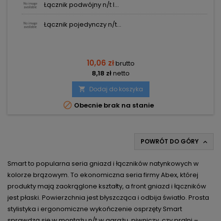
Łącznik podwójny n/t I...
Łącznik pojedynczy n/t...
10,06 zł
brutto
8,18 zł
netto
Dodaj do koszyka


Obecnie brak na stanie
POWRÓT DO GÓRY

Smart to popularna seria gniazd i łączników natynkowych w
kolorze brązowym. To ekonomiczna seria firmy Abex, której
produkty mają zaokrąglone kształty, a front gniazd i łączników
jest płaski. Powierzchnia jest błyszcząca i odbija światło. Prosta
stylistyka i ergonomiczne wykończenie osprzęty Smart
sprawdzą się w montażu n/t w garażu, piwniczy, czy pralni –