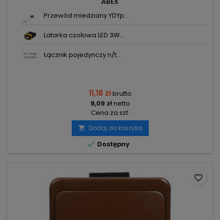
ABEX
Przewód miedziany YDYp...
Latarka czołowa LED 3W...
Łącznik pojedynczy n/t...
11,18 zł
brutto
9,09 zł
netto
Cena za szt.
Dodaj do koszyka


Dostępny
favorite_border