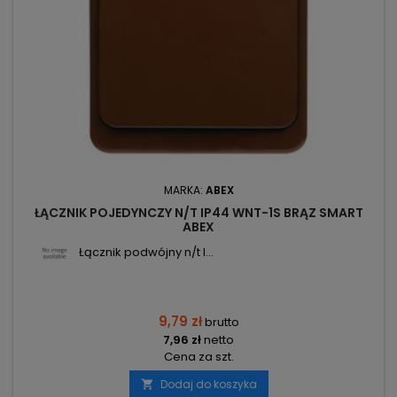
MARKA:
ABEX
ŁĄCZNIK POJEDYNCZY N/T IP44 WNT-1S BRĄZ SMART
ABEX
Łącznik podwójny n/t I...
9,79 zł
brutto
7,96 zł
netto
Cena za szt.
Dodaj do koszyka
