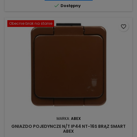

Dostępny
Obecnie brak na stanie
favorite_border
MARKA:
ABEX
GNIAZDO POJEDYNCZE N/T IP44 NT-16S BRĄZ SMART
ABEX