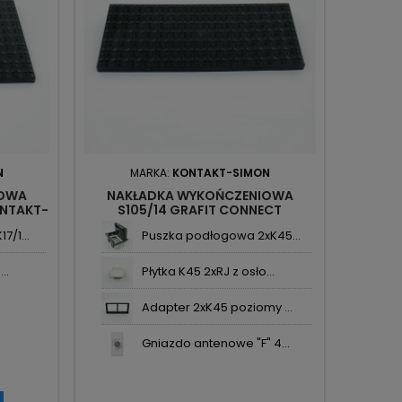
N
MARKA:
KONTAKT-SIMON
IOWA
NAKŁADKA WYKOŃCZENIOWA
ONTAKT-
S105/14 GRAFIT CONNECT
KONTAKT-SIMON
/1...
Puszka podłogowa 2xK45...
..
Płytka K45 2xRJ z osło...
Adapter 2xK45 poziomy ...
Gniazdo antenowe "F" 4...