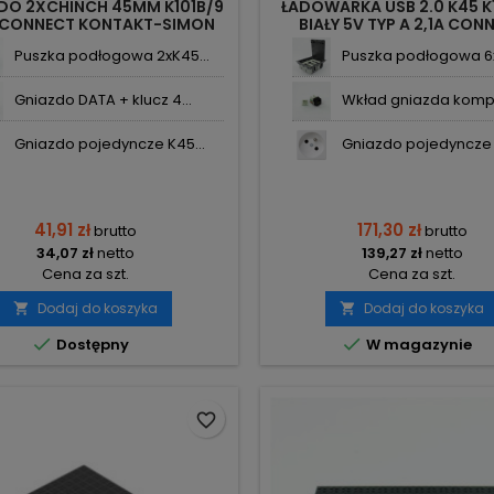
DO 2XCHINCH 45MM K101B/9
ŁADOWARKA USB 2.0 K45 K
E CONNECT KONTAKT-SIMON
BIAŁY 5V TYP A 2,1A CON
KONTAKT-SIMON
Puszka podłogowa 2xK45...
Puszka podłogowa 6x
Gniazdo DATA + klucz 4...
Wkład gniazda kompu
Gniazdo pojedyncze K45...
Gniazdo pojedyncze 
41,91 zł
171,30 zł
brutto
brutto
34,07 zł
netto
139,27 zł
netto
Cena za szt.
Cena za szt.
Dodaj do koszyka
Dodaj do koszyka




Dostępny
W magazynie
favorite_border