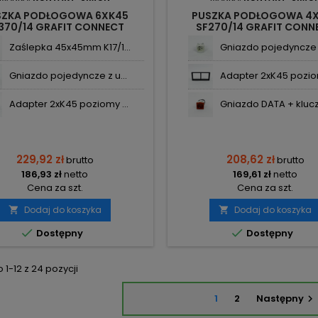
SZKA PODŁOGOWA 6XK45
PUSZKA PODŁOGOWA 4
370/14 GRAFIT CONNECT
SF270/14 GRAFIT CONN
KONTAKT-SIMON
KONTAKT-SIMON
Zaślepka 45x45mm K17/1...
Gniazdo pojedyncze z
Gniazdo pojedyncze z u...
Adapter 2xK45 poziom
Adapter 2xK45 poziomy ...
Gniazdo DATA + klucz 
229,92 zł
208,62 zł
brutto
brutto
186,93 zł
netto
169,61 zł
netto
Cena za szt.
Cena za szt.
Dodaj do koszyka
Dodaj do koszyka




Dostępny
Dostępny
1-12 z 24 pozycji
1
2
Następny
