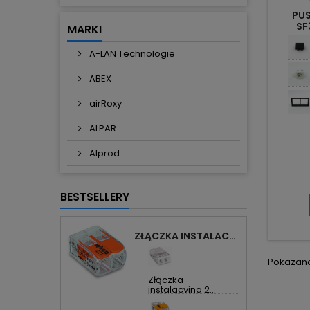
PU
SF
MARKI
A-LAN Technologie
ABEX
airRoxy
ALPAR
Alprod
BESTSELLERY
ZŁĄCZKA INSTALACYJNA 2X UNIWERSALNA COMPACT 221-412 WAGO
Pokazano 
Złączka
instalacyjna 2...