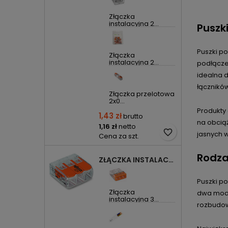
Złączka
instalacyjna 2...
Puszk
Puszki p
Złączka
instalacyjna 2...
podłącze
idealna 
łącznikó
Złączka przelotowa
2x0...
Produkty
1,43 zł
brutto
na obcią
1,16 zł
netto
favorite_border
jasnych 
Cena za szt.
Rodza
ZŁĄCZKA INSTALACYJNA 3X UNIWERSALNA COMPACT 221-413 WAGO
Puszki p
Złączka
dwa moduł
instalacyjna 3...
rozbudowę