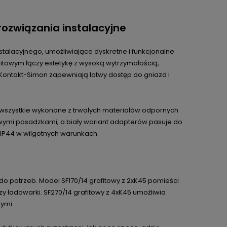
ozwiązania instalacyjne
talacyjnego, umożliwiające dyskretne i funkcjonalne
itowym łączy estetykę z wysoką wytrzymałością,
 Kontakt-Simon zapewniają łatwy dostęp do gniazd i
, wszystkie wykonane z trwałych materiałów odpornych
owymi posadzkami, a biały wariant adapterów pasuje do
IP44 w wilgotnych warunkach.
 potrzeb. Model SF170/14 grafitowy z 2xK45 pomieści
y ładowarki. SF270/14 grafitowy z 4xK45 umożliwia
nymi.