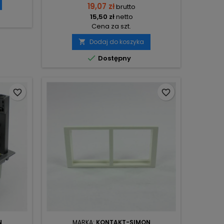
19,07 zł
brutto
15,50 zł
netto
Cena za szt.
Dodaj do koszyka


Dostępny
favorite_border
favorite_border
N
MARKA:
KONTAKT-SIMON