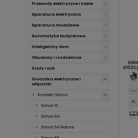
Przewody elektryczne i kable
Aparatura elektryczna
Aparatura modułowa
Automatyka budynkowa
Inteligentny dom
Obudowy i rozdzielnice
GNI
K102C
Szafy rack
Gniazdka elektryczne i
włączniki
Kontakt-Simon
Simon 10
Simon 54
Simon 54 Nature
Simon 55