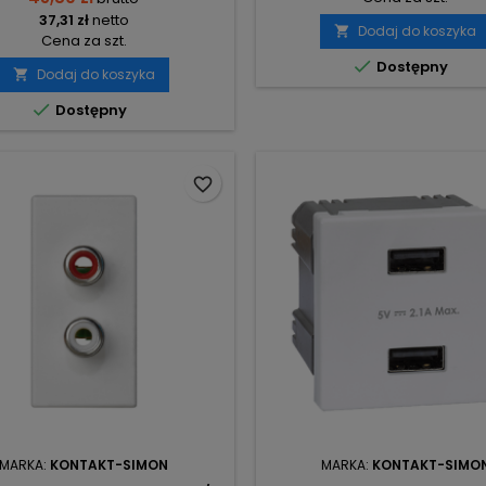
37,31 zł
netto
Dodaj do koszyka

Cena za szt.

Dostępny
Dodaj do koszyka


Dostępny
favorite_border
MARKA:
KONTAKT-SIMON
MARKA:
KONTAKT-SIMO