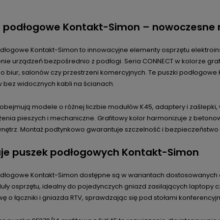
i podłogowe Kontakt-Simon – nowoczesne r
odłogowe Kontakt-Simon to innowacyjne elementy osprzętu elektroins
nie urządzeń bezpośrednio z podłogi. Seria CONNECT w kolorze graf
do biur, salonów czy przestrzeni komercyjnych. Te puszki podłogowe
w bez widocznych kabli na ścianach.
 obejmują modele o różnej liczbie modułów K45, adaptery i zaślepki
żenia pieszych i mechaniczne. Grafitowy kolor harmonizuje z beton
wnętrz. Montaż podtynkowo gwarantuje szczelność i bezpieczeństwo 
je puszek podłogowych Kontakt-Simon
odłogowe Kontakt-Simon dostępne są w wariantach dostosowanych do
y osprzętu, idealny do pojedynczych gniazd zasilających laptopy cz
 o łączniki i gniazda RTV, sprawdzając się pod stołami konferencyj