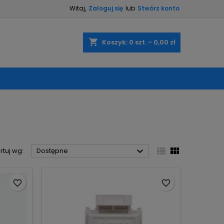
Witaj,
Zaloguj się
lub
Stwórz konto
×
×
×
×
shopping_cart
Koszyk:
0
szt. - 0,00 zł
)
ę
ń



rtuj wg:
Dostępne
favorite_border
favorite_border