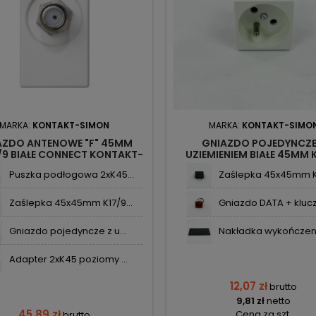
MARKA:
KONTAKT-SIMON
MARKA:
KONTAKT-SIMO
AZDO ANTENOWE "F" 45MM
GNIAZDO POJEDYNCZE
/9 BIAŁE CONNECT KONTAKT-
UZIEMIENIEM BIAŁE 45MM 
SIMON
ZACISKI ŚRUBOWE CON
Puszka podłogowa 2xK45...
Zaślepka 45x45mm K17
KONTAKT-SIMON
Zaślepka 45x45mm K17/9...
Gniazdo DATA + klucz 
Gniazdo pojedyncze z u...
Nakładka wykończeni
Adapter 2xK45 poziomy ...
12,07 zł
brutto
9,81 zł
netto
45,89 zł
Cena za szt.
brutto