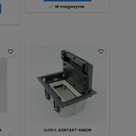

W magazynie
favorite_border
favorite_border
N
MARKA:
KONTAKT-SIMON