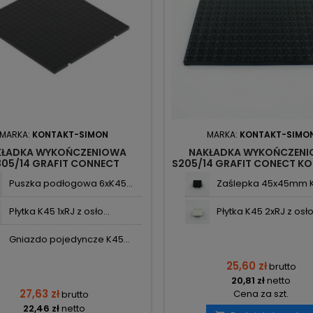
MARKA:
KONTAKT-SIMON
MARKA:
KONTAKT-SIMO
KŁADKA WYKOŃCZENIOWA
NAKŁADKA WYKOŃCZEN
305/14 GRAFIT CONNECT
S205/14 GRAFIT CONECT K
KONTAKT-SIMON
SIMON
Puszka podłogowa 6xK45...
Zaślepka 45x45mm K17
Płytka K45 1xRJ z osło...
Płytka K45 2xRJ z osło.
Gniazdo pojedyncze K45...
25,60 zł
brutto
20,81 zł
netto
27,63 zł
Cena za szt.
brutto
22,46 zł
netto