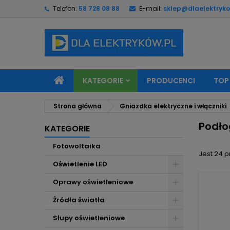
Telefon:
58 728 08 88
E-mail:
sklep@dlaelektryko
M
(
U
Z
add_circle_outline
((
Mu
Na
KATEGORIE
PRODUCENCI
TOP
Strona główna
Gniazdka elektryczne i włączniki
Podło
KATEGORIE
Fotowoltaika
Jest 24 
Oświetlenie LED
Oprawy oświetleniowe
Źródła światła
Słupy oświetleniowe