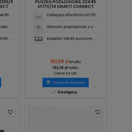
126E/9
PUSZKA PODŁOGOWA 2XK45
NECT
SF170/14 GRAFIT CONNECT
KONTAKT-SIMON
K45...
Zaślepka 45x45mm K17/9...
ter...
Gniazdo pojedyncze z u...
K45...
Adapter 2xK45 poziomy ...
162,56 zł
brutto
132,16 zł
netto
Cena za szt.
Dodaj do koszyka


Dostępny
favorite_border
favorite_border