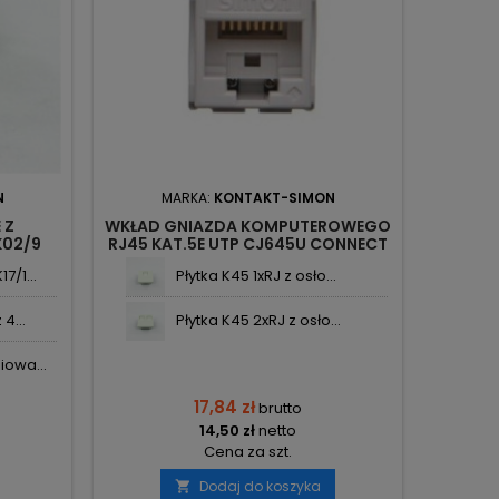
N
MARKA:
KONTAKT-SIMON
 Z
WKŁAD GNIAZDA KOMPUTEROWEGO
K02/9
RJ45 KAT.5E UTP CJ645U CONNECT
NECT
KONTAKT-SIMON
/1...
Płytka K45 1xRJ z osło...
4...
Płytka K45 2xRJ z osło...
owa...
17,84 zł
brutto
14,50 zł
netto
Cena za szt.
Dodaj do koszyka
