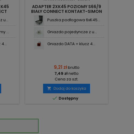
XK45
ADAPTER 2XK45 POZIOMY S66/9
ECT
BIAŁY CONNECT KONTAKT-SIMON
 u...
Puszka podłogowa 6xK45...
y ...
Gniazdo pojedyncze z u...
4...
Gniazdo DATA + klucz 4...
9,21 zł
brutto
7,49 zł
netto
Cena za szt.
Dodaj do koszyka


Dostępny