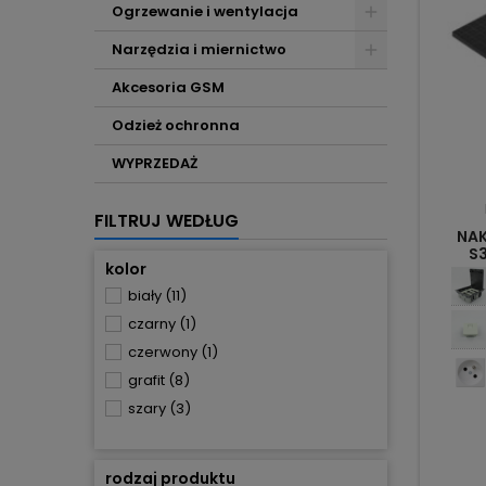
Ogrzewanie i wentylacja
Narzędzia i miernictwo
Akcesoria GSM
Odzież ochronna
WYPRZEDAŻ
FILTRUJ WEDŁUG
NA
S
kolor
biały
(11)
czarny
(1)
czerwony
(1)
grafit
(8)
szary
(3)
rodzaj produktu