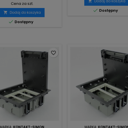
Dodaj do koszyka

Cena za szt.

Dostępny
Dodaj do koszyka


Dostępny
favorite_border
MARKA:
KONTAKT-SIMON
MARKA:
KONTAKT-SIMO