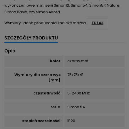
wykończeniowe m.in. serii Simon10, Simon54, Simon54 Nature,
Simon Basic, czy Simon Akord.
Wymiary i dane producenta znaleźć można
TUTAJ
SZCZEGÓŁY PRODUKTU
Opis
kolor
czarny mat
Wymiary dł x szer x wys
75x75x41
[mm]
częstotliwość
5-2400 MHz
seria
Simon 54
stopień szczelności
IP20