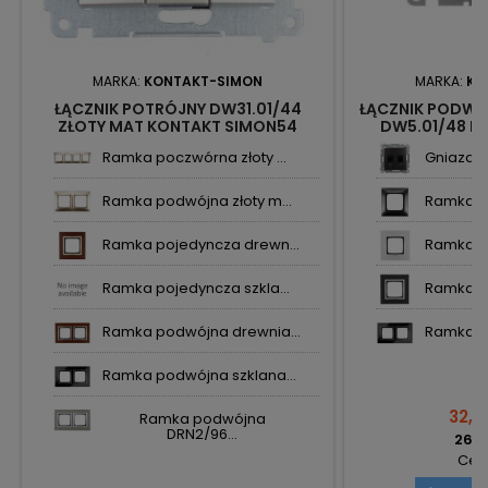
MARKA:
KONTAKT-SIMON
MARKA:
KO
ŁĄCZNIK POTRÓJNY DW31.01/44
ŁĄCZNIK PODW
ZŁOTY MAT KONTAKT SIMON54
DW5.01/48 K
Ramka poczwórna złoty ...
Gniazdo 
Ramka podwójna złoty m...
Ramka po
Ramka pojedyncza drewn...
Ramka po
Ramka pojedyncza szkla...
Ramka po
Ramka podwójna drewnia...
Ramka po
Ramka podwójna szklana...
32,21
Ramka podwójna
DRN2/96...
26,19
Cena