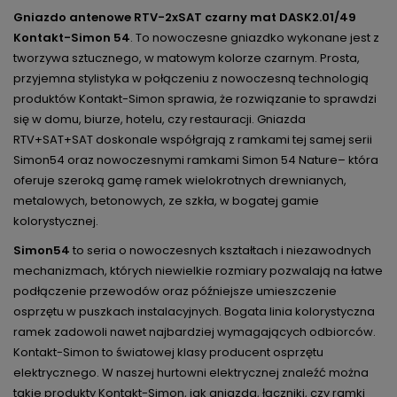
Gniazdo antenowe RTV-2xSAT czarny mat DASK2.01/49
Kontakt-Simon 54
. To nowoczesne gniazdko wykonane jest z
tworzywa sztucznego, w matowym kolorze czarnym. Prosta,
przyjemna stylistyka w połączeniu z nowoczesną technologią
produktów Kontakt-Simon sprawia, że rozwiązanie to sprawdzi
się w domu, biurze, hotelu, czy restauracji. Gniazda
RTV+SAT+SAT doskonale współgrają z ramkami tej samej serii
Simon54 oraz nowoczesnymi ramkami Simon 54 Nature– która
oferuje szeroką gamę ramek wielokrotnych drewnianych,
metalowych, betonowych, ze szkła, w bogatej gamie
kolorystycznej.
Simon54
to seria o nowoczesnych kształtach i niezawodnych
mechanizmach, których niewielkie rozmiary pozwalają na łatwe
podłączenie przewodów oraz późniejsze umieszczenie
osprzętu w puszkach instalacyjnych. Bogata linia kolorystyczna
ramek zadowoli nawet najbardziej wymagających odbiorców.
Kontakt-Simon to światowej klasy producent osprzętu
elektrycznego. W naszej hurtowni elektrycznej znaleźć można
takie produkty Kontakt-Simon, jak gniazda, łączniki, czy ramki