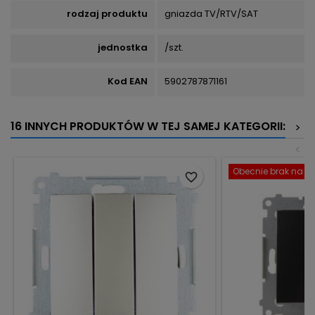
rodzaj produktu
gniazda TV/RTV/SAT
jednostka
/szt.
Kod EAN
5902787871161
16 INNYCH PRODUKTÓW W TEJ SAMEJ KATEGORII:
>
<
Obecnie brak na st
favorite_border