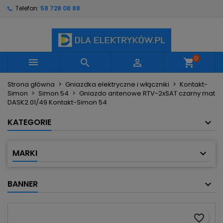
Telefon:
58 728 08 88
×
×
×
Moje listy życzeń
Utwórz listę życzeń
Zaloguj się
Utwórz nową listę
add_circle_outline
Musisz być zalogowany by zapisać produkty na
Nazwa listy życzeń
swojej liście życzeń.
0



shopping_cart
Strona główna
Gniazdka elektryczne i włączniki
Kontakt-
Anuluj
Zaloguj się
Simon
Simon 54
Gniazdo antenowe RTV-2xSAT czarny mat
Anuluj
Utwórz listę życzeń
DASK2.01/49 Kontakt-Simon 54
KATEGORIE
MARKI
BANNER
favorite_border