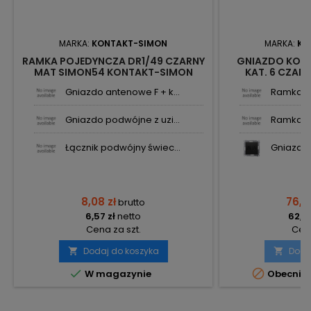
MARKA:
KONTAKT-SIMON
MARKA:
KO
RAMKA POJEDYNCZA DR1/49 CZARNY
GNIAZDO KOM
MAT SIMON54 KONTAKT-SIMON
KAT. 6 CZARN
KONTAK
Gniazdo antenowe F + k...
Ramka po
Gniazdo podwójne z uzi...
Ramka po
Łącznik podwójny świec...
Gniazdo 
8,08 zł
76,51
brutto
6,57 zł
netto
62,20
Cena za szt.
Cena
Dodaj do koszyka
Doda




W magazynie
Obecnie 