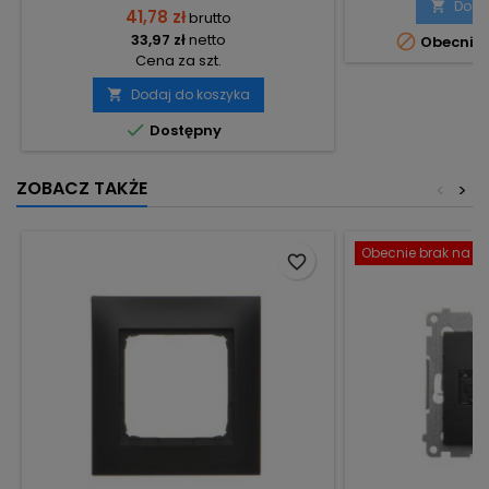
Doda

41,78 zł
brutto
33,97 zł
netto

Obecnie 
Cena za szt.
Dodaj do koszyka


Dostępny
ZOBACZ TAKŻE
<
>
Obecnie brak na st
favorite_border