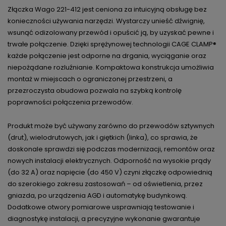
Złączka Wago 221-412 jest ceniona za intuicyjną obsługę bez
konieczności używania narzędzi. Wystarczy unieść dźwignię,
wsunąć odizolowany przewód i opuścić ją, by uzyskać pewne i
trwałe połączenie. Dzięki sprężynowej technologii CAGE CLAMP®
każde połączenie jest odporne na drgania, wyciąganie oraz
niepożądane rozluźnianie. Kompaktowa konstrukcja umożliwia
montaż w miejscach o ograniczonej przestrzeni, a
przezroczysta obudowa pozwala na szybką kontrolę
poprawności połączenia przewodów.
Produkt może być używany zarówno do przewodów sztywnych
(drut), wielodrutowych, jak i giętkich (linka), co sprawia, że
doskonale sprawdzi się podczas modernizacji, remontów oraz
nowych instalacji elektrycznych. Odporność na wysokie prądy
(do 32 A) oraz napięcie (do 450 V) czyni złączkę odpowiednią
do szerokiego zakresu zastosowań – od oświetlenia, przez
gniazda, po urządzenia AGD i automatykę budynkową.
Dodatkowe otwory pomiarowe usprawniają testowanie i
diagnostykę instalacji, a precyzyjne wykonanie gwarantuje