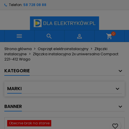
Telefon:
58 728 08 88
×
×
×
Moje listy życzeń
Utwórz listę życzeń
Zaloguj się
Utwórz nową listę
add_circle_outline
Musisz być zalogowany by zapisać produkty na
Nazwa listy życzeń
swojej liście życzeń.
0



shopping_cart
Strona główna
Osprzęt elektroinstalacyjny
Złączki
Anuluj
Zaloguj się
instalacyjne
Złączka instalacyjna 2x uniwersalna Compact
Anuluj
Utwórz listę życzeń
221-412 Wago
KATEGORIE
MARKI
BANNER
Obecnie brak na stanie
favorite_border