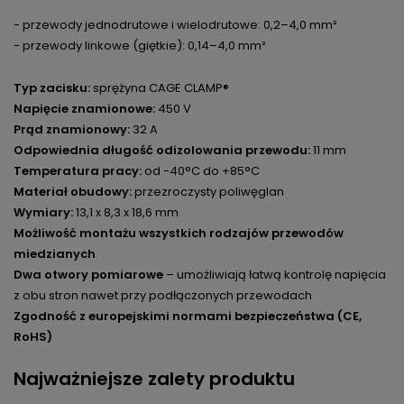
- przewody jednodrutowe i wielodrutowe: 0,2–4,0 mm²
- przewody linkowe (giętkie): 0,14–4,0 mm²
Typ zacisku:
sprężyna CAGE CLAMP®
Napięcie znamionowe:
450 V
Prąd znamionowy:
32 A
Odpowiednia długość odizolowania przewodu:
11 mm
Temperatura pracy:
od -40°C do +85°C
Materiał obudowy:
przezroczysty poliwęglan
Wymiary:
13,1 x 8,3 x 18,6 mm
Możliwość montażu wszystkich rodzajów przewodów
miedzianych
Dwa otwory pomiarowe
– umożliwiają łatwą kontrolę napięcia
z obu stron nawet przy podłączonych przewodach
Zgodność z europejskimi normami bezpieczeństwa (CE,
RoHS)
Najważniejsze zalety produktu