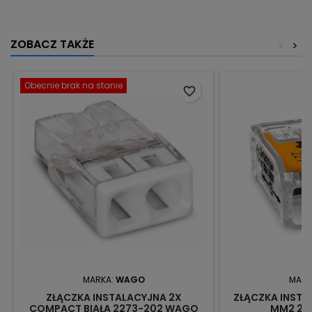
ZOBACZ TAKŻE
<
>
Obecnie brak na stanie
favorite_border
MARKA:
WAGO
MARK
ZŁĄCZKA INSTALACYJNA 2X
ZŁĄCZKA INSTA
COMPACT BIAŁA 2273-202 WAGO
MM2 22