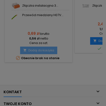
Złączka instalacyjna 3...
Złączka i
Przewód miedziany H07V...
2,44
1,98
0,69 zł
Cena
brutto
0,56 zł
netto
Doda

Cena za szt.

Do
Dodaj do koszyka


Obecnie brak na stanie

KONTAKT

TWOJE KONTO