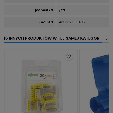
jednostka
/szt.
Kod EAN
4050821808435
16 INNYCH PRODUKTÓW W TEJ SAMEJ KATEGORII:
>
<
favorite_border