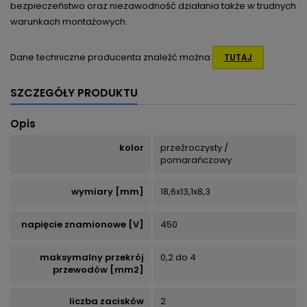
bezpieczeństwo oraz niezawodność działania także w trudnych
warunkach montażowych.
Dane techniczne producenta znaleźć można
TUTAJ
SZCZEGÓŁY PRODUKTU
Opis
kolor
przeźroczysty /
pomarańczowy
wymiary [mm]
18,6x13,1x8,3
napięcie znamionowe [V]
450
maksymalny przekrój
0,2 do 4
przewodów [mm2]
liczba zacisków
2