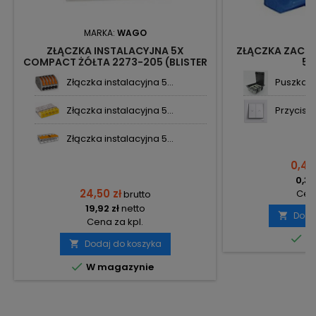
MARKA:
WAGO
M
ZŁĄCZKA INSTALACYJNA 5X
ZŁĄCZKA ZACI
COMPACT ŻÓŁTA 2273-205 (BLISTER
56
- 20 SZT.) WAGO
Złączka instalacyjna 5...
Puszka p
Złączka instalacyjna 5...
Przycisk 
Złączka instalacyjna 5...
0,44
0,36
24,50 zł
Cena
brutto
19,92 zł
netto
Doda

Cena za kpl.

Do
Dodaj do koszyka


W magazynie