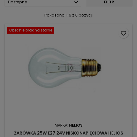

Dostępne
FILTR
Pokazano 1-6 z 6 pozycji
Obecnie brak na stanie
favorite_border
MARKA:
HELIOS
ŻARÓWKA 25W E27 24V NISKONAPIĘCIOWA HELIOS