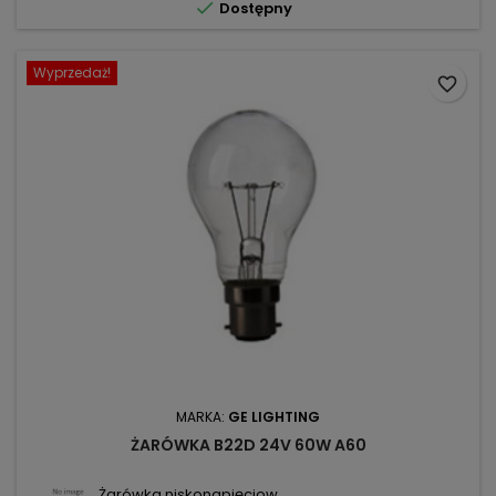

Dostępny
Wyprzedaż!
favorite_border
MARKA:
GE LIGHTING
ŻARÓWKA B22D 24V 60W A60
Żarówka niskonapięciow...