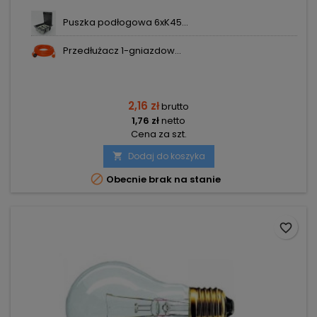
Puszka podłogowa 6xK45...
Przedłużacz 1-gniazdow...
2,16 zł
brutto
1,76 zł
netto
Cena za szt.
Dodaj do koszyka


Obecnie brak na stanie
favorite_border