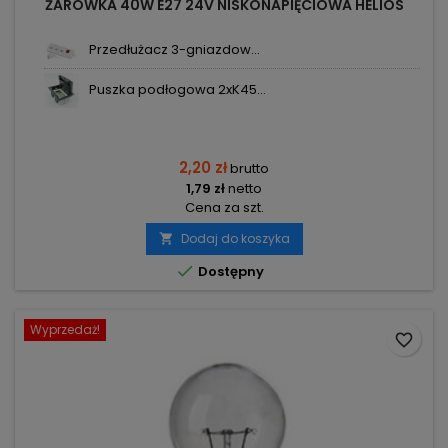
ŻARÓWKA 40W E27 24V NISKONAPIĘCIOWA HELIOS
Przedłużacz 3-gniazdow...
Puszka podłogowa 2xK45...
2,20 zł
brutto
1,79 zł
netto
Cena za szt.
Dodaj do koszyka


Dostępny
Wyprzedaż!
favorite_border