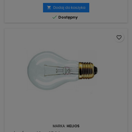
Dodaj do koszyka


Dostępny
favorite_border
MARKA:
HELIOS