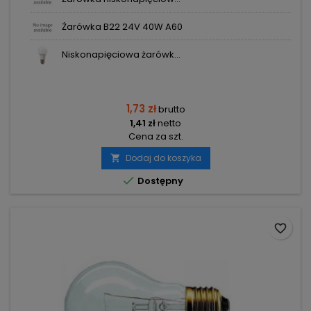
Żarówka B22 24V 40W A60
Niskonapięciowa żarówk...
1,73 zł
brutto
1,41 zł
netto
Cena za szt.
Dodaj do koszyka


Dostępny
favorite_border