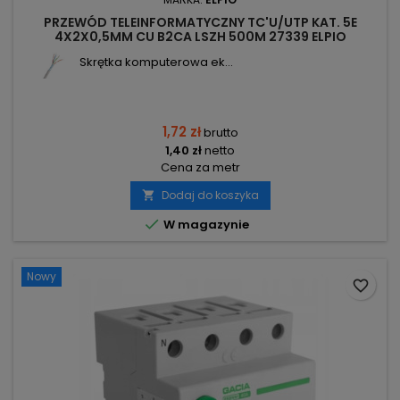
PRZEWÓD TELEINFORMATYCZNY TC'U/UTP KAT. 5E
4X2X0,5MM CU B2CA LSZH 500M 27339 ELPIO
Skrętka komputerowa ek...
1,72 zł
brutto
1,40 zł
netto
Cena za metr
Dodaj do koszyka


W magazynie
Nowy
favorite_border