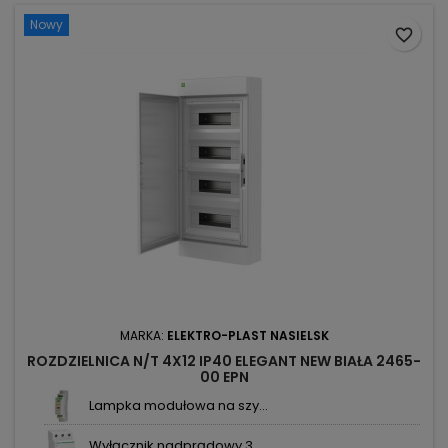
Nowy
favorite_border
MARKA:
ELEKTRO-PLAST NASIELSK
ROZDZIELNICA N/T 4X12 IP40 ELEGANT NEW BIAŁA 2465-
00 EPN
Lampka modułowa na szy...
Wyłącznik nadprądowy 3...