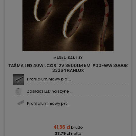
MARKA:
KANLUX
TAŚMA LED 40W LCOB 12V 3600LM 5M IP00-WW 3000K
33364 KANLUX
Profil aluminiowy biał...
Zasilacz LED na szynę ...
Profil aluminiowy p/t ...
41,56 zł
brutto
33,79 zł
netto