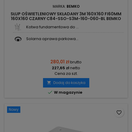
MARKA:
BEMKO
SŁUP OŚWIETLENIOWY SKŁADANY 3M 160X160 FI60MM
160X160 CZARNY C84-SSO-S3M-160-060-BL BEMKO
Kotwa fundamentowa do ...
Solarna oprawa parkowa...
280,01 zł
brutto
227,65 zł
netto
Cena za szt.
Dodaj do koszyka


W magazynie
Nowy
favorite_border