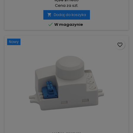
Cena za szt.
Dodaj do koszyka


W magazynie
Nowy
favorite_border