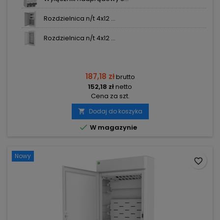
Rozdzielnica n/t 4x12 ...
Rozdzielnica n/t 4x12 ...
187,18 zł
brutto
152,18 zł
netto
Cena za szt.
Dodaj do koszyka


W magazynie
Nowy
favorite_border