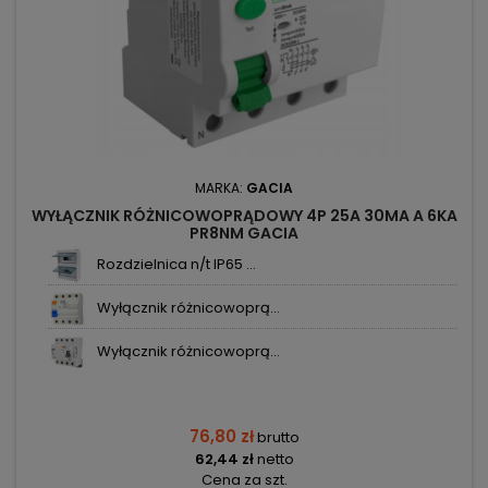
MARKA:
GACIA
WYŁĄCZNIK RÓŻNICOWOPRĄDOWY 4P 25A 30MA A 6KA
PR8NM GACIA
Rozdzielnica n/t IP65 ...
Wyłącznik różnicowoprą...
Wyłącznik różnicowoprą...
76,80 zł
brutto
62,44 zł
netto
Cena za szt.