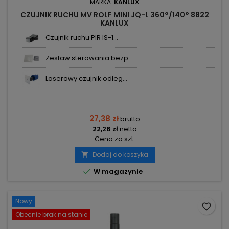
MARKA:
KANLUX
CZUJNIK RUCHU MV ROLF MINI JQ-L 360°/140° 8822
KANLUX
Czujnik ruchu PIR IS-1...
Zestaw sterowania bezp...
Laserowy czujnik odleg...
27,38 zł
brutto
22,26 zł
netto
Cena za szt.
Dodaj do koszyka


W magazynie
Nowy
favorite_border
Obecnie brak na stanie