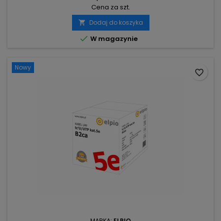
Cena za szt.
Dodaj do koszyka


W magazynie
Nowy
favorite_border
MARKA:
ELPIO