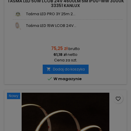
TAŚMA LED 50W LCOB 24V 4600LM 5M IP00-WW 3000K
33351 KANLUX
Taśma LED PRO 3Y 25m 2...
Taśma LED 15W LCOB 24V...
75,25 zł
brutto
61,18 zł
netto
Cena za szt.
Dodaj do koszyka


W magazynie
Nowy
favorite_border