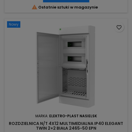

Ostatnie sztuki w magazynie
Nowy
favorite_border
MARKA:
ELEKTRO-PLAST NASIELSK
ROZDZIELNICA N/T 4X12 MULTIMEDIALNA IP40 ELEGANT
TWIN 2+2 BIAŁA 2465-50 EPN