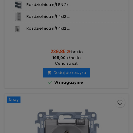
Rozdzielnica n/t RN 2x...
Rozdzielnica n/t 4x12 ...
Rozdzielnica n/t 4x12 ...
239,85 zł
brutto
195,00 zł
netto
Cena za szt.
Dodaj do koszyka


W magazynie
Nowy
favorite_border