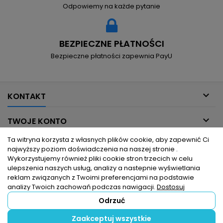
Odpowiemy na każde pytanie
BEZPIECZNE PŁATNOŚCI
Bezpieczne płatności zapewnia PayU

KONTAKT

TWOJE KONTO
Ta witryna korzysta z własnych plików cookie, aby zapewnić Ci

INFORMACJE DLA CIEBIE
najwyższy poziom doświadczenia na naszej stronie .
Wykorzystujemy również pliki cookie stron trzecich w celu
ulepszenia naszych usług, analizy a nastepnie wyświetlania

PRODUKTY
reklam związanych z Twoimi preferencjami na podstawie
analizy Twoich zachowań podczas nawigacji.
Dostosuj
Odrzuć
© Copyright 2026 hurtownia elektryczna dlaelektrykow.pl. Wszelkie
Zaakceptuj wszystkie