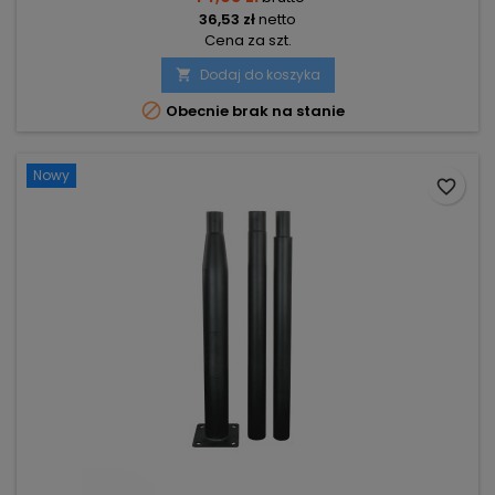
36,53 zł
netto
Cena za szt.
Dodaj do koszyka


Obecnie brak na stanie
Nowy
favorite_border