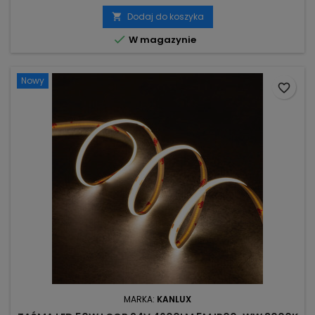
Dodaj do koszyka


W magazynie
Nowy
favorite_border
MARKA:
KANLUX