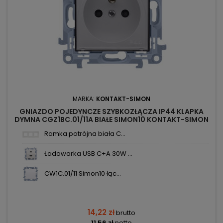
MARKA:
KONTAKT-SIMON
GNIAZDO POJEDYNCZE SZYBKOZŁĄCZA IP44 KLAPKA
DYMNA CGZ1BC.01/11A BIAŁE SIMON10 KONTAKT-SIMON
Ramka potrójna biała C...
Ładowarka USB C+A 30W ...
CW1C.01/11 Simon10 łąc...
14,22 zł
brutto
11,56 zł
netto