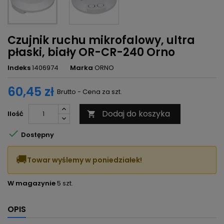
Czujnik ruchu mikrofalowy, ultra
płaski, biały OR-CR-240 Orno
Indeks
1406974
Marka
ORNO
60,45 zł
Brutto - Cena za szt.
Dodaj do koszyka
Ilość


Dostępny
🚚
Towar wyślemy w poniedziałek!
W magazynie
5 szt.
OPIS