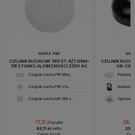
MARKA:
F&F
MAR
CZUJNIK RUCHU MF 360 ST. N/T DRM-
CZUJNIK RUCHU
08 Z FUNKCJĄ OBECNOŚCI 230V AC
OR-CR-
10A F&F
Czujnik ruchu PIR 180s...
Plafonier
Czujnik ruchu PIR z fu...
Naświetl
Czujnik ruchu MV 180 s...
Oprawa 
77,13 zł
28,63
brutto
62,71 zł
netto
23,28
Cena za szt.
Cena