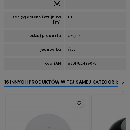
[W]
zasięg detekcji czujnika
1-8
[m]
rodzaj produktu
czujnik
jednostka
/szt.
Kod EAN
5901752485075
16 INNYCH PRODUKTÓW W TEJ SAMEJ KATEGORII:
>
<
favorite_border