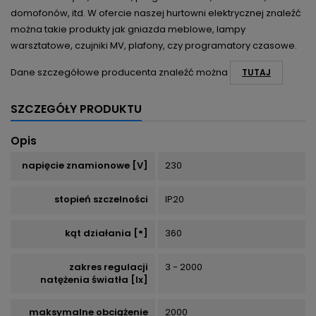
domofonów, itd. W ofercie naszej hurtowni elektrycznej znaleźć
można takie produkty jak gniazda meblowe, lampy
warsztatowe, czujniki MV, plafony, czy programatory czasowe.
Dane szczegółowe producenta znaleźć można
TUTAJ
SZCZEGÓŁY PRODUKTU
Opis
napięcie znamionowe [V]
230
stopień szczelności
IP20
kąt działania [°]
360
zakres regulacji
3 - 2000
natężenia światła [lx]
maksymalne obciążenie
2000