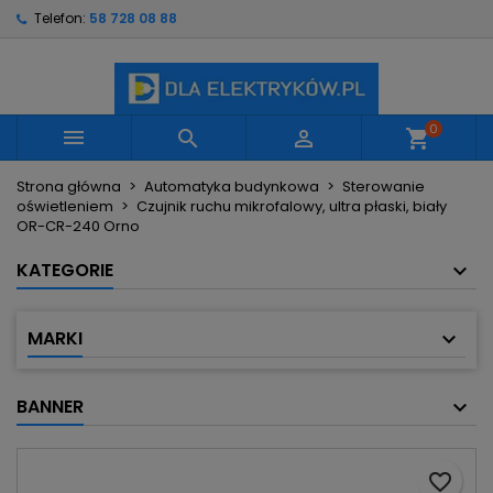
Telefon:
58 728 08 88
×
×
×
Moje listy życzeń
Utwórz listę życzeń
Zaloguj się
Utwórz nową listę
add_circle_outline
Musisz być zalogowany by zapisać produkty na
Nazwa listy życzeń
swojej liście życzeń.
0



shopping_cart
Strona główna
Automatyka budynkowa
Sterowanie
Anuluj
Zaloguj się
oświetleniem
Czujnik ruchu mikrofalowy, ultra płaski, biały
Anuluj
Utwórz listę życzeń
OR-CR-240 Orno
KATEGORIE
MARKI
BANNER
favorite_border