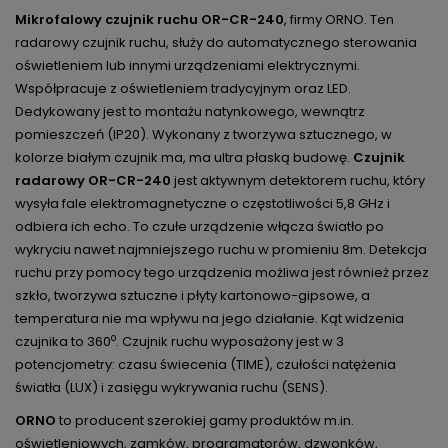
Mikrofalowy czujnik ruchu OR-CR-240
, firmy ORNO.
Ten
radarowy czujnik ruchu, służy do automatycznego sterowania
oświetleniem lub innymi urządzeniami elektrycznymi.
Współpracuje z oświetleniem tradycyjnym oraz LED.
Dedykowany jest to montażu natynkowego, wewnątrz
pomieszczeń (IP20). Wykonany z tworzywa sztucznego, w
kolorze białym czujnik ma, ma ultra płaską budowę.
Czujnik
radarowy
OR-CR-240
jest aktywnym detektorem ruchu, który
wysyła fale elektromagnetyczne o częstotliwości 5,8 GHz i
odbiera ich echo. To czułe urządzenie włącza światło po
wykryciu nawet najmniejszego ruchu w promieniu 8m.
Detekcja
ruchu przy pomocy tego urządzenia możliwa jest również przez
szkło, tworzywa sztuczne i płyty kartonowo-gipsowe
, a
temperatura nie ma wpływu na jego działanie. Kąt widzenia
o
czujnika to 360
. Czujnik ruchu wyposażony jest w 3
potencjometry:
czasu świecenia (TIME), czułości natężenia
światła (LUX) i zasięgu wykrywania ruchu (SENS)
.
ORNO
to producent szerokiej gamy produktów m.in.
oświetleniowych, zamków, programatorów, dzwonków,