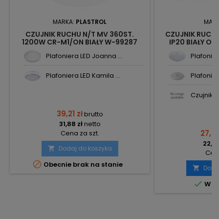
MARKA:
PLASTROL
MAR
CZUJNIK RUCHU N/T MV 360ST.
CZUJNIK RUCHU
1200W CR-M1/ON BIAŁY W-99287
IP20 BIAŁY O
PLASTROL
Plafoniera LED Joanna ...
Plafonier
Plafoniera LED Kamila ...
Plafonier
Czujnik r
39,21 zł
brutto
31,88 zł
netto
27,36
Cena za szt.
22,24
Dodaj do koszyka

Cena

Obecnie brak na stanie
Doda


W m