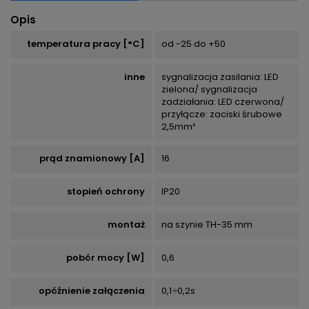
Opis
temperatura pracy [°C]
od -25 do +50
inne
sygnalizacja zasilania: LED
zielona/ sygnalizacja
zadziałania: LED czerwona/
przyłącze: zaciski śrubowe
2,5mm²
prąd znamionowy [A]
16
stopień ochrony
IP20
montaż
na szynie TH-35 mm
pobór mocy [W]
0,6
opóźnienie załączenia
0,1÷0,2s