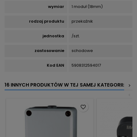
wymiar
1 moduł (18mm)
rodzaj produktu
przekaźnik
jednostka
/szt.
zastosowanie
schodowe
Kod EAN
5908312594017
16 INNYCH PRODUKTÓW W TEJ SAMEJ KATEGORII:
>
<
favorite_border