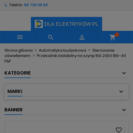
Telefon:
58 728 08 88
×
×
×
Moje listy życzeń
Utwórz listę życzeń
Zaloguj się
Utwórz nową listę
add_circle_outline
Musisz być zalogowany by zapisać produkty na
Nazwa listy życzeń
swojej liście życzeń.
0



shopping_cart
Strona główna
Automatyka budynkowa
Sterowanie
Anuluj
Zaloguj się
oświetleniem
Przekaźnik bistabilny na szynę 16A 230V BIS-411
Anuluj
Utwórz listę życzeń
F&F
KATEGORIE
MARKI
BANNER
favorite_border