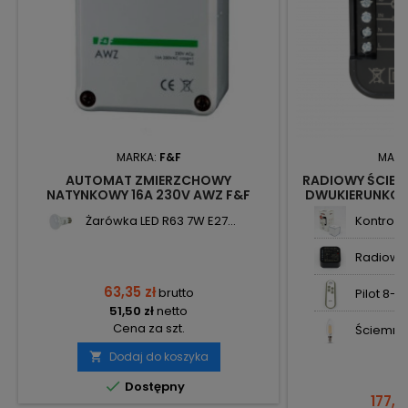
MARKA:
F&F
MARK
AUTOMAT ZMIERZCHOWY
RADIOWY ŚCIEM
NATYNKOWY 16A 230V AWZ F&F
DWUKIERUNKOWY
Z
Żarówka LED R63 7W E27...
Kontroler 
Radiowy s
63,35 zł
brutto
Pilot 8-k
51,50 zł
netto
Cena za szt.
Ściemnia
Dodaj do koszyka


Dostępny
177,3