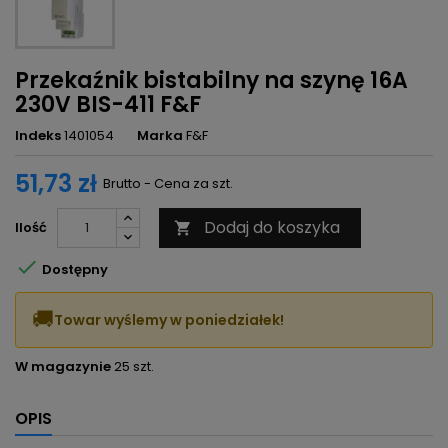
Przekaźnik bistabilny na szynę 16A
230V BIS-411 F&F
Indeks
1401054
Marka
F&F
51,73 zł
Brutto - Cena za szt.
Dodaj do koszyka
Ilość


Dostępny
🚚
Towar wyślemy w poniedziałek!
W magazynie
25 szt.
OPIS