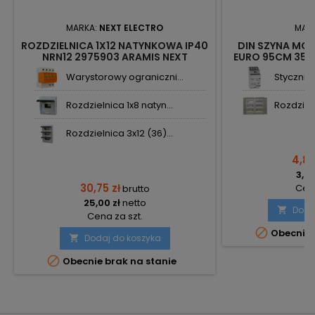
MARKA:
NEXT ELECTRO
MAR
ROZDZIELNICA 1X12 NATYNKOWA IP40
DIN SZYNA MO
NRN12 2975903 ARAMIS NEXT
EURO 95CM 35X
Warystorowy ograniczni...
Stycznik
Rozdzielnica 1x8 natyn...
Rozdzieln
Rozdzielnica 3x12 (36)...
4,81 
3,91
30,75 zł
Cena
brutto
25,00 zł
netto
Doda

Cena za szt.

Obecnie 
Dodaj do koszyka


Obecnie brak na stanie