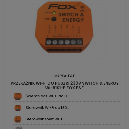
MARKA:
F&F
PRZEKAŹNIK WI-FI DO PUSZKI 230V SWITCH & ENERGY
WI-R1S1-P FOX F&F
Ściemniacz Wi-Fi do LE...
Sterownik Wi-Fi do LED...
Sterownik rolet Wi-Fi ...