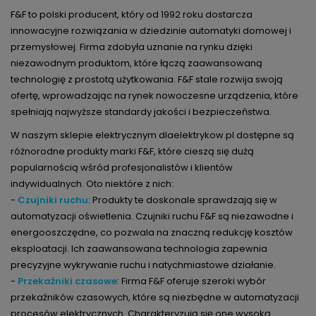
F&F to polski producent, który od 1992 roku dostarcza
innowacyjne rozwiązania w dziedzinie automatyki domowej i
przemysłowej. Firma zdobyła uznanie na rynku dzięki
niezawodnym produktom, które łączą zaawansowaną
technologię z prostotą użytkowania. F&F stale rozwija swoją
ofertę, wprowadzając na rynek nowoczesne urządzenia, które
spełniają najwyższe standardy jakości i bezpieczeństwa.
W naszym sklepie elektrycznym dlaelektrykow.pl dostępne są
różnorodne produkty marki F&F, które cieszą się dużą
popularnością wśród profesjonalistów i klientów
indywidualnych. Oto niektóre z nich:
-
Czujniki ruchu
: Produkty te doskonale sprawdzają się w
automatyzacji oświetlenia. Czujniki ruchu F&F są niezawodne i
energooszczędne, co pozwala na znaczną redukcję kosztów
eksploatacji. Ich zaawansowana technologia zapewnia
precyzyjne wykrywanie ruchu i natychmiastowe działanie.
-
Przekaźniki czasowe
: Firma F&F oferuje szeroki wybór
przekaźników czasowych, które są niezbędne w automatyzacji
procesów elektrycznych. Charakteryzują się one wysoką