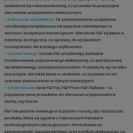
dokładnością i niezawodnością, co pozwala na precyzyjne
sterowanie urządzeniami elektrycznymi.
-
Sterowniki oświetlenia
: Te zaawansowane urządzenia
umożliwiają kompleksowe zarządzanie oświetleniem w
domach i budynkach komercyjnych. Sterowniki F&F są łatwe w
instalacji i konfiguracji, co sprawia, że są idealnym
rozwiązaniem dla każdego użytkownika.
-
Liczniki energii
: Liczniki F&F umożliwiają dokładne
monitorowanie zużycia energii elektrycznej, co jest kluczowe
dla efektywnego zarządzania kosztami. Produkty te są nie tylko
precyzyjne, ale także łatwe w obsłudze, co pozwala na ich
szerokie zastosowanie w różnych instalacjach.
-
Smart house
: serie F&F Fox, F&F Proxi i F&F F&Wave - to
popularne serie produktów do sterowani urządzeniami w
domu, czy biurze.
F&F nieustannie inwestuje w badania i rozwój, aby dostarczać
produkty, które są zgodne z najnowszymi trendami
technologicznymi i ekologicznymi. Firma stawia na
innowacyjność, bezpieczeństwo oraz komfort użytkowania, co