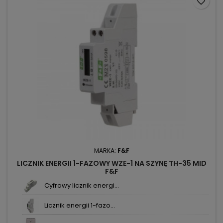
favorite_border
MARKA:
F&F
LICZNIK ENERGII 1-FAZOWY WZE-1 NA SZYNĘ TH-35 MID
F&F
Cyfrowy licznik energi...
Licznik energii 1-fazo...