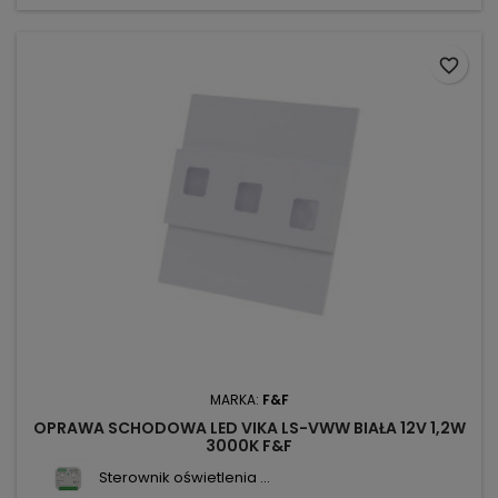
favorite_border
MARKA:
F&F
OPRAWA SCHODOWA LED VIKA LS-VWW BIAŁA 12V 1,2W
3000K F&F
Sterownik oświetlenia ...