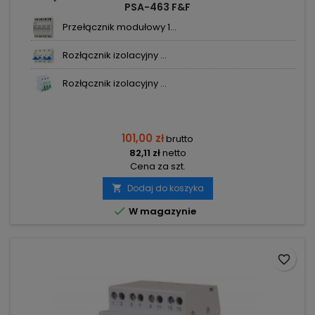
PSA-463 F&F
Przełącznik modułowy 1...
Rozłącznik izolacyjny ...
Rozłącznik izolacyjny ...
101,00 zł
brutto
82,11 zł
netto
Cena za szt.
Dodaj do koszyka


W magazynie
favorite_border