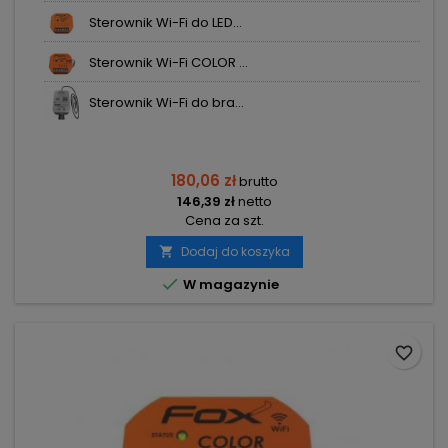
Sterownik Wi-Fi do LED...
Sterownik Wi-Fi COLOR ...
Sterownik Wi-Fi do bra...
180,06 zł
brutto
146,39 zł
netto
Cena za szt.
Dodaj do koszyka


W magazynie
favorite_border