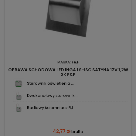
MARKA:
F&F
OPRAWA SCHODOWA LED INGA LS-ISC SATYNA 12V 1,2W
3K F&F
Sterownik oświetlenia ...
Dwukanałowy sterownik ...
Radiowy ściemniacz R,L...
42,77 zł
brutto