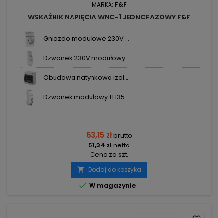
MARKA:
F&F
WSKAŹNIK NAPIĘCIA WNC-1 JEDNOFAZOWY F&F
Gniazdo modułowe 230V ...
Dzwonek 230V modułowy ...
Obudowa natynkowa izol...
Dzwonek modułowy TH35 ...
63,15 zł
brutto
51,34 zł
netto
Cena za szt.
Dodaj do koszyka


W magazynie