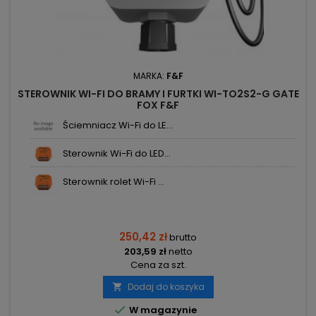
MARKA:
F&F
STEROWNIK WI-FI DO BRAMY I FURTKI WI-TO2S2-G GATE
FOX F&F
Ściemniacz Wi-Fi do LE...
Sterownik Wi-Fi do LED...
Sterownik rolet Wi-Fi ...
250,42 zł
brutto
203,59 zł
netto
Cena za szt.
Dodaj do koszyka


W magazynie