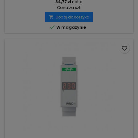
34,77 zł
netto
Cena za szt.
Dodaj do koszyka


W magazynie
favorite_border