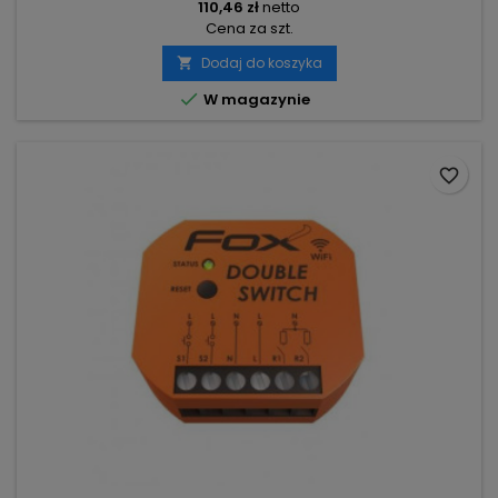
110,46 zł
netto
Cena za szt.
Dodaj do koszyka


W magazynie
favorite_border