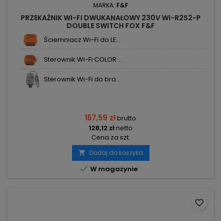
MARKA:
F&F
PRZEKAŹNIK WI-FI DWUKANAŁOWY 230V WI-R2S2-P
DOUBLE SWITCH FOX F&F
Ściemniacz Wi-Fi do LE...
Sterownik Wi-Fi COLOR ...
Sterownik Wi-Fi do bra...
157,59 zł
brutto
128,12 zł
netto
Cena za szt.
Dodaj do koszyka


W magazynie
favorite_border