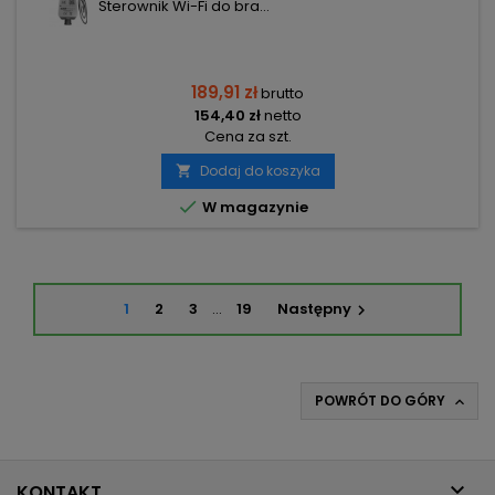
Sterownik Wi-Fi do bra...
189,91 zł
brutto
154,40 zł
netto
Cena za szt.
Dodaj do koszyka


W magazynie
1
2
3
…
19
Następny

POWRÓT DO GÓRY


KONTAKT