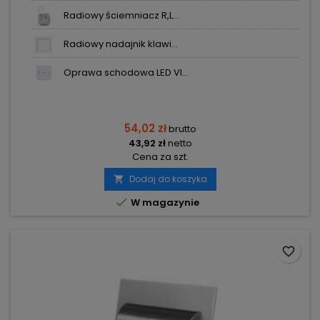
Radiowy ściemniacz R,L...
Radiowy nadajnik klawi...
Oprawa schodowa LED VI...
54,02 zł
brutto
43,92 zł
netto
Cena za szt.
Dodaj do koszyka


W magazynie
favorite_border