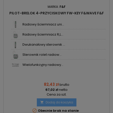
MARKA:
F&F
PILOT-BRELOK 4-PRZYCISKOWY FW-KEY F&WAVE F&F
Radiowy ściemniacz uni...
Radiowy ściemniacz R,L...
Dwukanałowy sterownik ...
Sterownik rolet radiow...
Wielofunkcyjny radiowy...
82,43 zł
brutto
67,02 zł
netto
Cena za szt.
Dodaj do koszyka


Obecnie brak na stanie