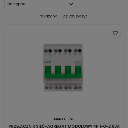

Dostępne
Pokazano 1-12 z 225 pozycji
favorite_border
MARKA:
F&F
PRZEŁĄCZNIK SIEĆ-AGREGAT MODUŁOWY 4P 1-0-2 63A