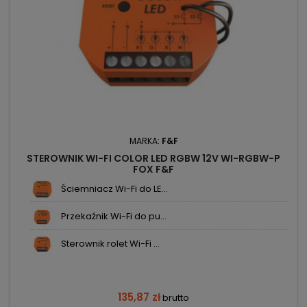
MARKA:
F&F
STEROWNIK WI-FI COLOR LED RGBW 12V WI-RGBW-P
FOX F&F
Ściemniacz Wi-Fi do LE...
Przekaźnik Wi-Fi do pu...
Sterownik rolet Wi-Fi ...
135,87 zł
brutto