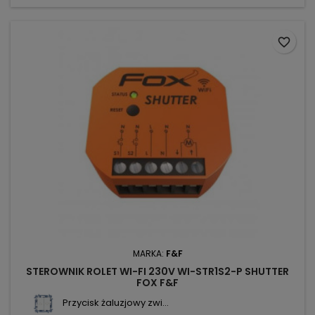
favorite_border
MARKA:
F&F
STEROWNIK ROLET WI-FI 230V WI-STR1S2-P SHUTTER
FOX F&F
Przycisk żaluzjowy zwi...