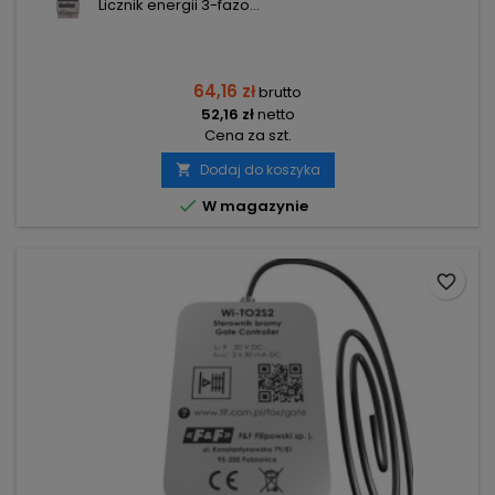
Licznik energii 3-fazo...
64,16 zł
brutto
52,16 zł
netto
Cena za szt.
Dodaj do koszyka


W magazynie
favorite_border