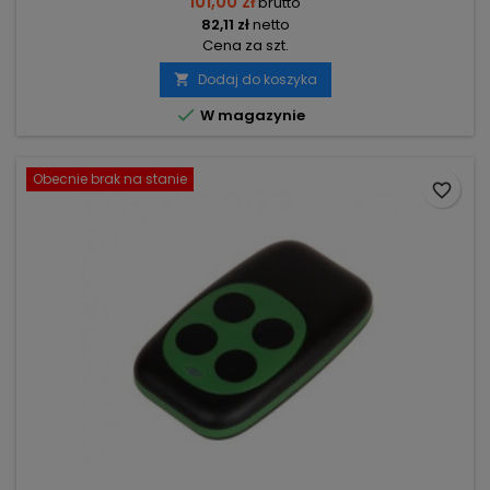
101,00 zł
brutto
82,11 zł
netto
Cena za szt.
Dodaj do koszyka


W magazynie
Obecnie brak na stanie
favorite_border