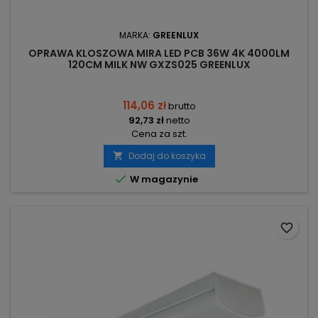
MARKA:
GREENLUX
OPRAWA KLOSZOWA MIRA LED PCB 36W 4K 4000LM
120CM MILK NW GXZS025 GREENLUX
114,06 zł
brutto
92,73 zł
netto
Cena za szt.
Dodaj do koszyka


W magazynie
favorite_border