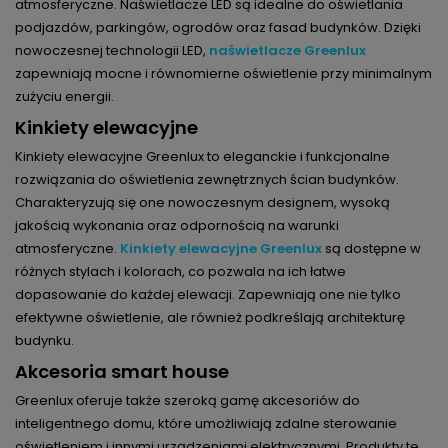
atmosferyczne. Naświetlacze LED są idealne do oświetlania
podjazdów, parkingów, ogrodów oraz fasad budynków. Dzięki
nowoczesnej technologii LED,
naświetlacze Greenlux
zapewniają mocne i równomierne oświetlenie przy minimalnym
zużyciu energii.
Kinkiety elewacyjne
Kinkiety elewacyjne Greenlux to eleganckie i funkcjonalne
rozwiązania do oświetlenia zewnętrznych ścian budynków.
Charakteryzują się one nowoczesnym designem, wysoką
jakością wykonania oraz odpornością na warunki
atmosferyczne.
Kinkiety elewacyjne Greenlux
są dostępne w
różnych stylach i kolorach, co pozwala na ich łatwe
dopasowanie do każdej elewacji. Zapewniają one nie tylko
efektywne oświetlenie, ale również podkreślają architekturę
budynku.
Akcesoria smart house
Greenlux oferuje także szeroką gamę akcesoriów do
inteligentnego domu, które umożliwiają zdalne sterowanie
oświetleniem i innymi urządzeniami elektrycznymi. Produkty te