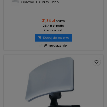
Oprawa LED Daisy Ribbo...
31,34 zł
brutto
25,48 zł
netto
Cena za szt.
Dodaj do koszyka


W magazynie
favorite_border