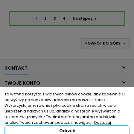
1
2
3
4
Następny

POWRÓT DO GÓRY


KONTAKT

TWOJE KONTO
Ta witryna korzysta z własnych plików cookie, aby zapewnić Ci

INFORMACJE DLA CIEBIE
najwyższy poziom doświadczenia na naszej stronie .
Wykorzystujemy również pliki cookie stron trzecich w celu
ulepszenia naszych usług, analizy a nastepnie wyświetlania

PRODUKTY
reklam związanych z Twoimi preferencjami na podstawie
analizy Twoich zachowań podczas nawigacji.
Dostosuj
Odrzuć