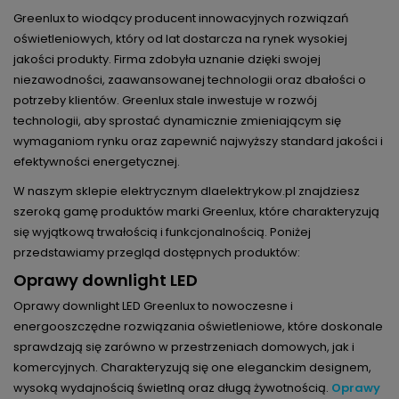
Greenlux to wiodący producent innowacyjnych rozwiązań
oświetleniowych, który od lat dostarcza na rynek wysokiej
jakości produkty. Firma zdobyła uznanie dzięki swojej
niezawodności, zaawansowanej technologii oraz dbałości o
potrzeby klientów. Greenlux stale inwestuje w rozwój
technologii, aby sprostać dynamicznie zmieniającym się
wymaganiom rynku oraz zapewnić najwyższy standard jakości i
efektywności energetycznej.
W naszym sklepie elektrycznym dlaelektrykow.pl znajdziesz
szeroką gamę produktów marki Greenlux, które charakteryzują
się wyjątkową trwałością i funkcjonalnością. Poniżej
przedstawiamy przegląd dostępnych produktów:
Oprawy downlight LED
Oprawy downlight LED Greenlux to nowoczesne i
energooszczędne rozwiązania oświetleniowe, które doskonale
sprawdzają się zarówno w przestrzeniach domowych, jak i
komercyjnych. Charakteryzują się one eleganckim designem,
wysoką wydajnością świetlną oraz długą żywotnością.
Oprawy