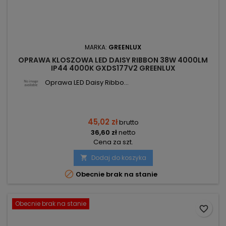
MARKA:
GREENLUX
OPRAWA KLOSZOWA LED DAISY RIBBON 38W 4000LM
IP44 4000K GXDS177V2 GREENLUX
Oprawa LED Daisy Ribbo...
45,02 zł
brutto
36,60 zł
netto
Cena za szt.
Dodaj do koszyka


Obecnie brak na stanie
Obecnie brak na stanie
favorite_border