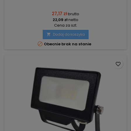
27,17 zł
brutto
22,09 zł
netto
Cena za szt.
Dodaj do koszyka


Obecnie brak na stanie
favorite_border