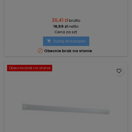
20,41 zł
brutto
16,59 zł
netto
Cena za szt.
Dodaj do koszyka


Obecnie brak na stanie
Obecnie brak na stanie
favorite_border