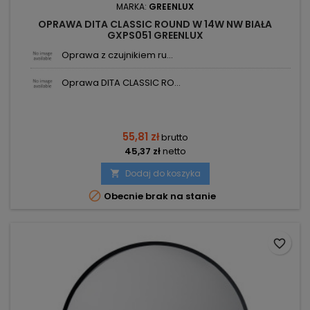
MARKA:
GREENLUX
OPRAWA DITA CLASSIC ROUND W 14W NW BIAŁA
GXPS051 GREENLUX
Oprawa z czujnikiem ru...
Oprawa DITA CLASSIC RO...
55,81 zł
brutto
45,37 zł
netto
Dodaj do koszyka


Obecnie brak na stanie
favorite_border