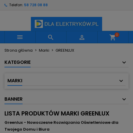
Telefon:
58 728 08 88
×
×
×
×
Moje listy życzeń
((modalTitle))
Utwórz listę życzeń
Zaloguj się
Utwórz nową listę
add_circle_outline
((confirmMessage))
Musisz być zalogowany by zapisać produkty na
Nazwa listy życzeń
swojej liście życzeń.
0



shopping_cart
((cancelText))
((modalDeleteText))
Strona główna
Marki
GREENLUX
Anuluj
Zaloguj się
Anuluj
Utwórz listę życzeń
KATEGORIE
MARKI
BANNER
LISTA PRODUKTÓW MARKI GREENLUX
Greenlux - Nowoczesne Rozwiązania Oświetleniowe dla
Twojego Domu i Biura