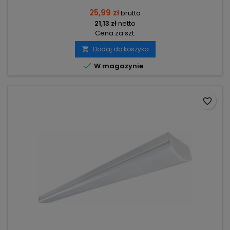
25,99 zł
brutto
21,13 zł
netto
Cena za szt.
Dodaj do koszyka


W magazynie
favorite_border