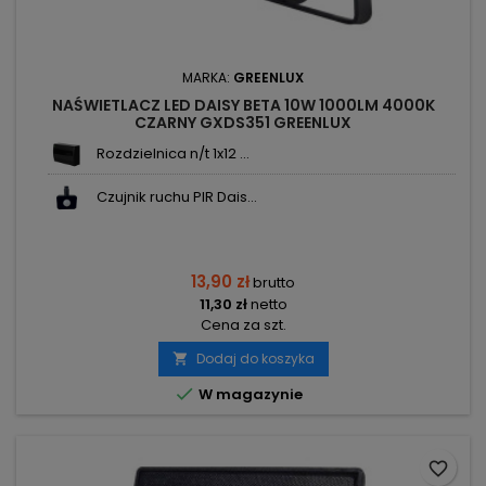
MARKA:
GREENLUX
NAŚWIETLACZ LED DAISY BETA 10W 1000LM 4000K
CZARNY GXDS351 GREENLUX
Rozdzielnica n/t 1x12 ...
Czujnik ruchu PIR Dais...
13,90 zł
brutto
11,30 zł
netto
Cena za szt.
Dodaj do koszyka


W magazynie
favorite_border