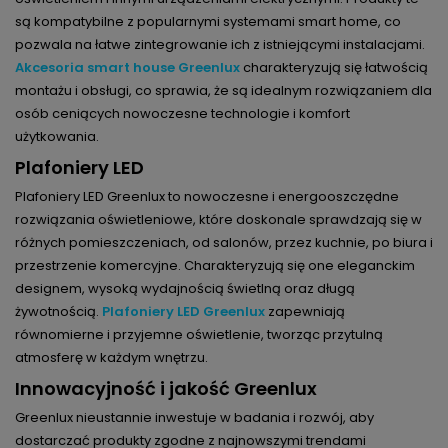
są kompatybilne z popularnymi systemami smart home, co
pozwala na łatwe zintegrowanie ich z istniejącymi instalacjami.
Akcesoria smart house Greenlux
charakteryzują się łatwością
montażu i obsługi, co sprawia, że są idealnym rozwiązaniem dla
osób ceniących nowoczesne technologie i komfort
użytkowania.
Plafoniery LED
Plafoniery LED Greenlux to nowoczesne i energooszczędne
rozwiązania oświetleniowe, które doskonale sprawdzają się w
różnych pomieszczeniach, od salonów, przez kuchnie, po biura i
przestrzenie komercyjne. Charakteryzują się one eleganckim
designem, wysoką wydajnością świetlną oraz długą
żywotnością.
Plafoniery LED Greenlux
zapewniają
równomierne i przyjemne oświetlenie, tworząc przytulną
atmosferę w każdym wnętrzu.
Innowacyjność i jakość Greenlux
Greenlux nieustannie inwestuje w badania i rozwój, aby
dostarczać produkty zgodne z najnowszymi trendami