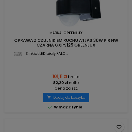
MARKA:
GREENLUX
OPRAWA Z CZUJNIKIEM RUCHU ATLAS 30W PIR NW
CZARNA GXPS125 GREENLUX
Kinkiet LED biały FALC...
101,11 zł
brutto
82,20 zł
netto
Cena za szt.
Dodaj do koszyka


W magazynie
favorite_border