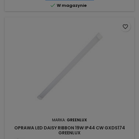

W magazynie
favorite_border
MARKA:
GREENLUX
OPRAWA LED DAISY RIBBON 19W IP44 CW GXDS174
GREENLUX