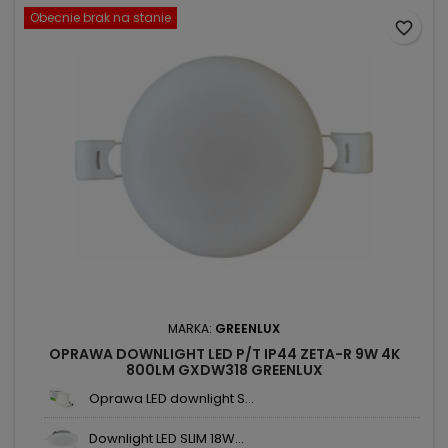
Obecnie brak na stanie
favorite_border
MARKA:
GREENLUX
OPRAWA DOWNLIGHT LED P/T IP44 ZETA-R 9W 4K
800LM GXDW318 GREENLUX
Oprawa LED downlight S...
Downlight LED SLIM 18W...