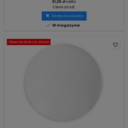
31,25 zł
netto
Cena za szt.
Dodaj do koszyka


W magazynie
Obecnie brak na stanie
favorite_border