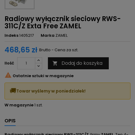
Radiowy wyłącznik sieciowy RWS-
311C/Z Exta Free ZAMEL
Indeks
1405217
Marka
ZAMEL
468,65 zł
Brutto - Cena za szt.
Dodaj do koszyka
Ilość


Ostatnie sztuki w magazynie
🚚
Towar wyślemy w poniedziałek!
W magazynie
1 szt.
OPIS
Radiowy wyłącznik sieciowy RWS-311C/Z
, firmy
ZAMEL
. Ten 4-