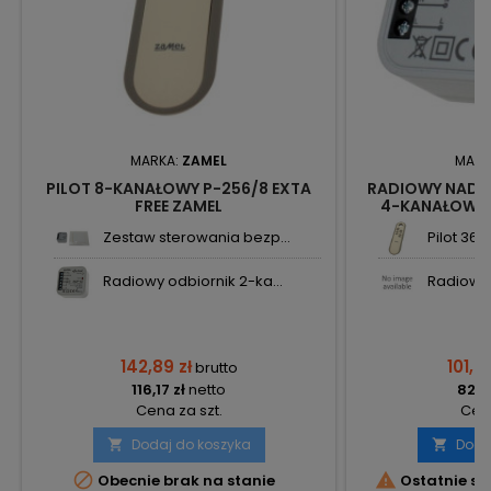
MARKA:
ZAMEL
MARK
PILOT 8-KANAŁOWY P-256/8 EXTA
RADIOWY NADA
FREE ZAMEL
4-KANAŁOWY R
Z
Zestaw sterowania bezp...
Pilot 36-
Radiowy odbiornik 2-ka...
Radiowy n
142,89 zł
101,08
brutto
116,17 zł
netto
82,18
Cena za szt.
Cena
Dodaj do koszyka
Doda




Obecnie brak na stanie
Ostatnie sz