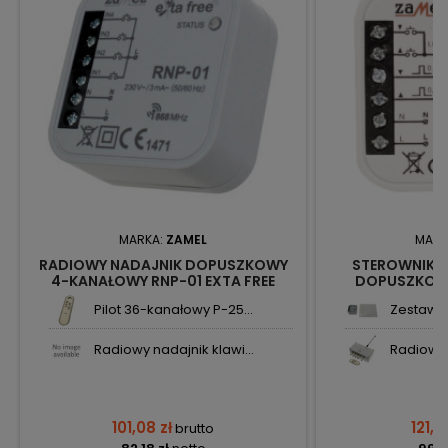
MARKA:
ZAMEL
MARK
RADIOWY NADAJNIK DOPUSZKOWY
STEROWNIK R
4-KANAŁOWY RNP-01 EXTA FREE
DOPUSZKOWY
ZAMEL
Pilot 36-kanałowy P-25...
Zestaw s
Radiowy nadajnik klawi...
Radiowy w
101,08 zł
121,91
brutto