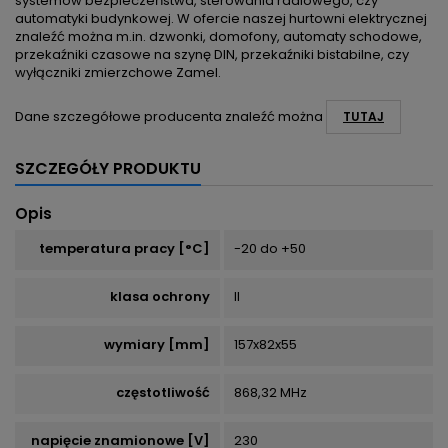
systemów bezpieczeństwa, sterowania radiowego, czy
automatyki budynkowej. W ofercie naszej hurtowni elektrycznej
znaleźć można m.in. dzwonki, domofony, automaty schodowe,
przekaźniki czasowe na szynę DIN, przekaźniki bistabilne, czy
wyłączniki zmierzchowe Zamel.
Dane szczegółowe producenta znaleźć można
TUTAJ
SZCZEGÓŁY PRODUKTU
Opis
temperatura pracy [°C]
-20 do +50
klasa ochrony
II
wymiary [mm]
157x82x55
częstotliwość
868,32 MHz
napięcie znamionowe [V]
230