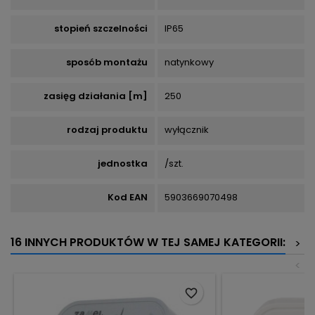
stopień szczelności
IP65
sposób montażu
natynkowy
zasięg działania [m]
250
rodzaj produktu
wyłącznik
jednostka
/szt.
Kod EAN
5903669070498
16 INNYCH PRODUKTÓW W TEJ SAMEJ KATEGORII:
>
<
favorite_border