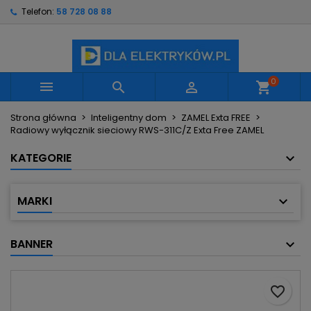
Telefon:
58 728 08 88
×
×
×
Moje listy życzeń
Utwórz listę życzeń
Zaloguj się
Utwórz nową listę
add_circle_outline
Musisz być zalogowany by zapisać produkty na
Nazwa listy życzeń
swojej liście życzeń.
0



shopping_cart
Strona główna
Inteligentny dom
ZAMEL Exta FREE
Anuluj
Zaloguj się
Radiowy wyłącznik sieciowy RWS-311C/Z Exta Free ZAMEL
Anuluj
Utwórz listę życzeń
KATEGORIE
MARKI
BANNER
favorite_border