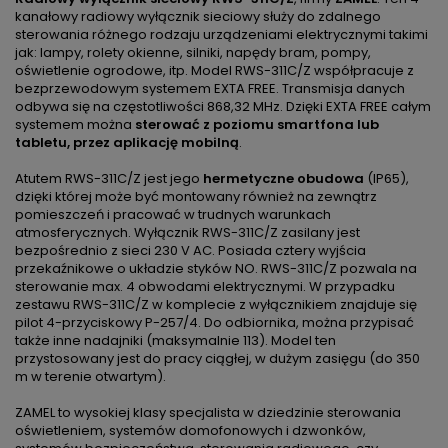
kanałowy radiowy wyłącznik sieciowy służy do zdalnego
sterowania różnego rodzaju urządzeniami elektrycznymi takimi
jak: lampy, rolety okienne, silniki, napędy bram, pompy,
oświetlenie ogrodowe, itp. Model RWS-311C/Z współpracuje z
bezprzewodowym systemem EXTA FREE. Transmisja danych
odbywa się na częstotliwości 868,32 MHz. Dzięki EXTA FREE całym
systemem można
sterować z poziomu smartfona lub
tabletu, przez aplikację mobilną
.
Atutem RWS-311C/Z jest jego
hermetyczne obudowa
(IP65),
dzięki której może być montowany również na zewnątrz
pomieszczeń i pracować w trudnych warunkach
atmosferycznych. Wyłącznik RWS-311C/Z zasilany jest
bezpośrednio z sieci 230 V AC. Posiada cztery wyjścia
przekaźnikowe o układzie styków NO. RWS-311C/Z pozwala na
sterowanie max. 4 obwodami elektrycznymi. W przypadku
zestawu RWS-311C/Z w komplecie z wyłącznikiem znajduje się
pilot 4-przyciskowy P-257/4. Do odbiornika, można przypisać
także inne nadajniki (maksymalnie 113). Model ten
przystosowany jest do pracy ciągłej, w dużym zasięgu (do 350
m w terenie otwartym).
ZAMEL to wysokiej klasy specjalista w dziedzinie sterowania
oświetleniem, systemów domofonowych i dzwonków,