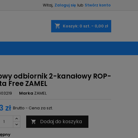
Witaj,
Zaloguj się
lub
Stwórz konto
×
×
×
shopping_cart
Koszyk:
0
szt. - 0,00 zł
ę
ń
owy odbiornik 2-kanałowy ROP-
xta Free ZAMEL
403219
Marka
ZAMEL
3 zł
Brutto - Cena za szt.
Dodaj do koszyka

ępny