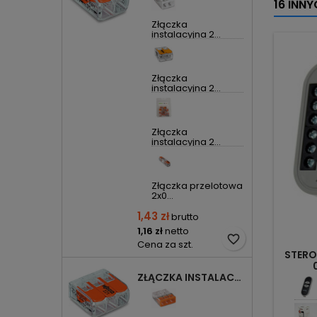
16 INN
Złączka
instalacyjna 2...
Złączka
instalacyjna 2...
Złączka
instalacyjna 2...
Złączka przelotowa
2x0...
1,43 zł
brutto
1,16 zł
netto
favorite_border
Cena za szt.
STERO
ZŁĄCZKA INSTALACYJNA 3X UNIWERSALNA COMPACT 221-413 WAGO