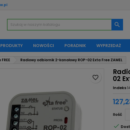
w.pl
oje listy życzeń
twórz listę życzeń
aloguj się

Utwórz nową listę
sisz być zalogowany by zapisać produkty na swojej liście życzeń.
zwa listy życzeń
 PRODUKTY
NOWOŚCI
PORADNIK
WYPRZEDAŻ
Anuluj
Zaloguj si
a FREE
Radiowy odbiornik 2-kanałowy ROP-02 Exta Free ZAMEL
Anuluj
Utwórz listę życze
Radi
favorite_border
02 E
Indeks
1
127,2
Ilość

Dost