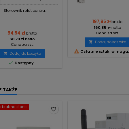
Sterownik rolet centra...
197,85 zł
brutto
160,85 zł
netto
84,54 zł
Cena za szt.
brutto
68,73 zł
netto
Dodaj do koszyka

Cena za szt.

Ostatnie sztuki w maga
Dodaj do koszyka


Dostępny
 TAKŻE
 brak na stanie
favorite_border