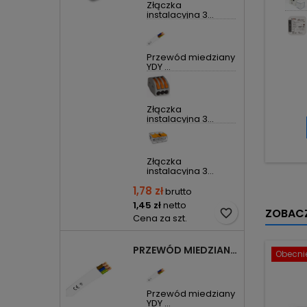
Złączka
instalacyjna 3...
Przewód miedziany
YDY ...
Złączka
instalacyjna 3...
Złączka
instalacyjna 3...
1,78 zł
brutto
1,45 zł
netto
ZOBACZ
favorite_border
Cena za szt.
PRZEWÓD MIEDZIANY YDYP DRUT 3X1,5MM2 ŻO 450/750V
Obecnie
Przewód miedziany
YDY ...