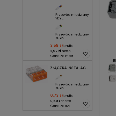
Przewód miedziany
YDY ...
Przewód miedziany
YDYp...
3,59 zł
brutto
2,92 zł
netto
favorite_border
Cena za metr
B
OŚWIE
ZŁĄCZKA INSTALACYJNA 3X COMPACT POMARAŃCZOWA 2273-203 WAGO
Przewód miedziany
YDYp...
0,73 zł
brutto
0,59 zł
netto
favorite_border
Cena za szt.