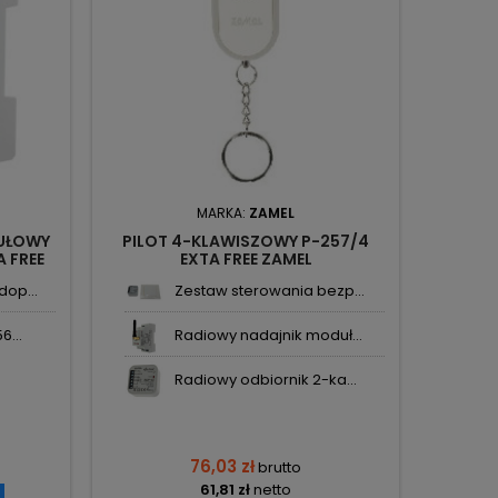
MARKA:
ZAMEL
UŁOWY
PILOT 4-KLAWISZOWY P-257/4
 FREE
EXTA FREE ZAMEL
op...
Zestaw sterowania bezp...
6...
Radiowy nadajnik moduł...
Radiowy odbiornik 2-ka...
76,03 zł
brutto
61,81 zł
netto