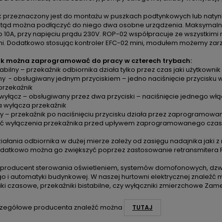
k przeznaczony jest do montażu w puszkach podtynkowych lub nat
 stąd można podłączyć do niego dwa osobne urządzenia. Maksymalne
o 10A, przy napięciu prądu 230V. ROP-02 współpracuje ze wszystkim
i. Dodatkowo stosując kontroler EFC-02 mini, modułem możemy za
ik można zaprogramować do pracy w czterech trybach:
bilny – przekaźnik odbiornika działa tylko przez czas jaki użytkownik
lny - obsługiwany jednym przyciskiem – jedno naciśnięcie przycisku w
przekaźnik
wyłącz – obsługiwany przez dwa przyciski – naciśnięcie jednego włą
a wyłącza przekaźnik
 – przekaźnik po naciśnięciu przycisku działa przez zaprogramowany c
ć wyłączenia przekaźnika przed upływem zaprogramowanego czas
iałania odbiornika w dużej mierze zależy od zasięgu nadajnika jaki z
datkowo można go zwiększyć poprzez zastosowanie retransmitera R
 producent sterowania oświetleniem, systemów domofonowych, dz
o i automatyki budynkowej. W naszej hurtowni elektrycznej znaleźć
ki czasowe, przekaźniki bistabilne, czy wyłączniki zmierzchowe Zame
zegółowe producenta znaleźć można
TUTAJ