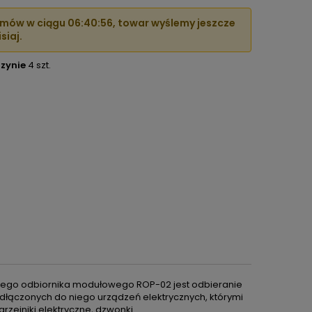
mów w ciągu
06:40:56
, towar wyślemy jeszcze
siaj.
zynie
4 szt.
wego odbiornika modułowego ROP-02 jest odbieranie
dłączonych do niego urządzeń elektrycznych, którymi
rzejniki elektryczne, dzwonki.