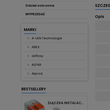
SZCZE
Odzież ochronna
WYPRZEDAŻ
Opis
MARKI
A-LAN Technologie
ABEX
airRoxy
ALPAR
Alprod
BESTSELLERY
ZŁĄCZKA INSTALACYJNA 2X UNIWERSALNA COMPACT 221-412 WAGO