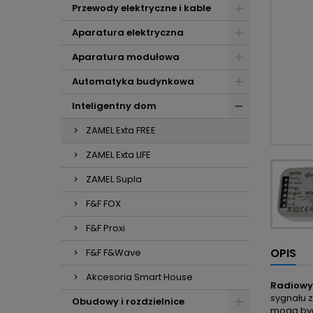
Przewody elektryczne i kable
Aparatura elektryczna
Aparatura modułowa
Automatyka budynkowa
Inteligentny dom
ZAMEL Exta FREE
ZAMEL Exta LIFE
ZAMEL Supla
F&F FOX
F&F Proxi
OPIS
F&F F&Wave
Akcesoria Smart House
Radiowy 
sygnału 
Obudowy i rozdzielnice
mogą być 