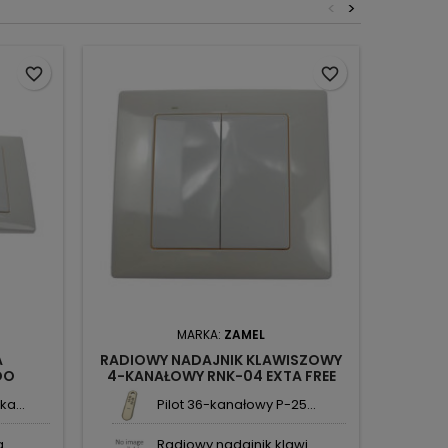
<
>
favorite_border
favorite_border
MARKA:
ZAMEL
A
RADIOWY NADAJNIK KLAWISZOWY
STERO
DO
4-KANAŁOWY RNK-04 EXTA FREE
SR
1 EXTA
ZAMEL
a...
Pilot 36-kanałowy P-25...
...
Radiowy nadajnik klawi...