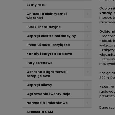
Szafy rack
Odbiorni
kanały
,
Gniazdka elektryczne i
modułu t
włączniki
radiowym
Puszki instalacyjne
Odbiorn
Osprzęt elektroinstalacyjny
- monosta
- bistabi
Przedłużacze i przyłącza
wyłącza 
- załącz/
Kanały i korytka kablowe
włącznik
- czasowy
Rury osłonowe
możliwoś
Ochrona odgromowa i
Zasięg dz
przepięciowa
300m. Do
Osprzęt siłowy
ZAMEL
to
radioweg
Ogrzewanie i wentylacja
przekaźni
Narzędzia i miernictwo
Dane szc
Akcesoria GSM