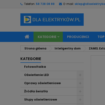
Telefon:
58 728 08 88
E-mail:
sklep@dlaelektryko
M
U
Z
add_circle_outline
Mu
Na
KATEGORIE
PRODUCENCI
TOP
Strona główna
Inteligentny dom
ZAMEL Ext
KATEGORIE
Fotowoltaika
Oświetlenie LED
Oprawy oświetleniowe
Źródła światła
Słupy oświetleniowe