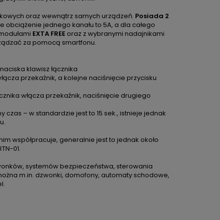
ynkowych oraz wewnątrz samych urządzeń.
Posiada 2
 obciążenie jednego kanału to 5A, a dla całego
i modułami
EXTA FREE
oraz z wybranymi nadajnikami
rządzać za pomocą smartfonu.
 naciska klawisz łącznika
łącza przekaźnik, a kolejne naciśnięcie przycisku
cznika włącza przekaźnik, naciśnięcie drugiego
zas – w standardzie jest to 15 sek., istnieje jednak
u.
 nim współpracuje, generalnie jest to jednak około
TN-01.
wonków, systemów bezpieczeństwa, sterowania
 można m.in. dzwonki, domofony, automaty schodowe,
l.