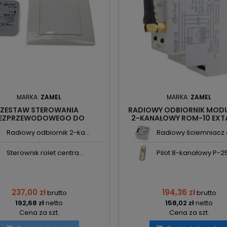
MARKA:
ZAMEL
MARKA:
ZAMEL
ZESTAW STEROWANIA
RADIOWY ODBIORNIK MOD
EZPRZEWODOWEGO DO
2-KANAŁOWY ROM-10 EXTA
TLENIA 1-KAN. RZB-01 EXTA
ZAMEL
Radiowy odbiornik 2-ka...
Radiowy ściemniacz d
FREE ZAMEL
Sterownik rolet centra...
Pilot 8-kanałowy P-25
237,00 zł
194,36 zł
brutto
brutto
192,68 zł
netto
158,02 zł
netto
Cena za szt.
Cena za szt.