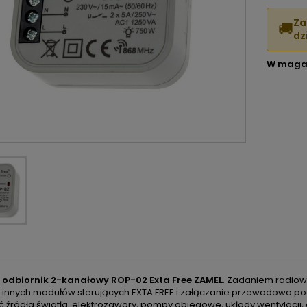
Za
🚚
dzi
W maga
odbiornik 2-kanałowy ROP-02 Exta Free ZAMEL
. Zadaniem radio
z innych modułów sterujących EXTA FREE i załączanie przewodowo po
źródła światła, elektrozawory, pompy obiegowe, układy wentylacji, g