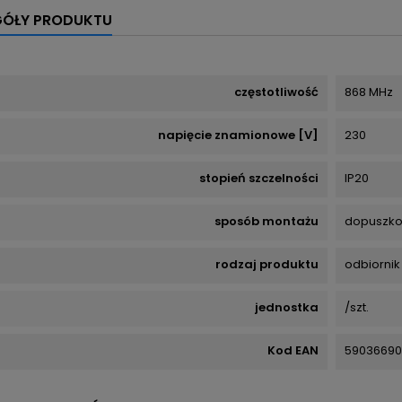
GÓŁY PRODUKTU
częstotliwość
868 MHz
napięcie znamionowe [V]
230
stopień szczelności
IP20
sposób montażu
dopuszk
rodzaj produktu
odbiornik
jednostka
/szt.
Kod EAN
59036690