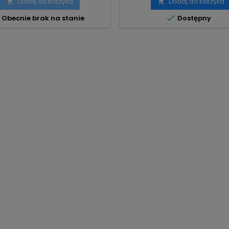
Dodaj do koszyka
Dodaj do koszyka



Obecnie brak na stanie
Dostępny