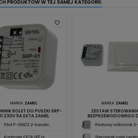
YCH PRODUKTÓW W TEJ SAMEJ KATEGORII:
favorite_border
MARKA:
ZAMEL
MARKA:
ZAMEL
WNIK ROLET DO PUSZKI SRP-
ZESTAW STEROWANI
01 230V 5A EXTA ZAMEL
BEZPRZEWODOWEGO 
OŚWIETLENIA 1-KAN. RZB-0
Pilot P-258/2 2-kanało...
Radiowy odbiornik 2-k
FREE ZAMEL
Kontroler EXTA LIFE ty...
Sterownik rolet centra