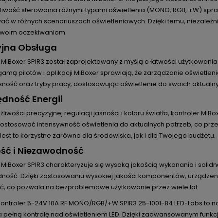
liwość sterowania różnymi typami oświetlenia (MONO, RGB, +W) spraw
ć w różnych scenariuszach oświetleniowych. Dzięki temu, niezależni
Twoim oczekiwaniom.
yjna Obsługa
 MiBoxer SPIR3 został zaprojektowany z myślą o łatwości użytkowania.
amą pilotów i aplikacji MiBoxer sprawiają, że zarządzanie oświetlen
asność oraz tryby pracy, dostosowując oświetlenie do swoich aktualny
dność Energii
żliwości precyzyjnej regulacji jasności i koloru światła, kontroler Mi
stosować intensywność oświetlenia do aktualnych potrzeb, co przekł
Jest to korzystne zarówno dla środowiska, jak i dla Twojego budżetu.
ść i Niezawodność
 MiBoxer SPIR3 charakteryzuje się wysoką jakością wykonania i solidn
ność. Dzięki zastosowaniu wysokiej jakości komponentów, urządzeni
ć, co pozwala na bezproblemowe użytkowanie przez wiele lat.
Kontroler 5-24V 10A RF MONO/RGB/+W SPIR3 25-1001-84 LED-Labs to n
a pełną kontrolę nad oświetleniem LED. Dzięki zaawansowanym funkcj