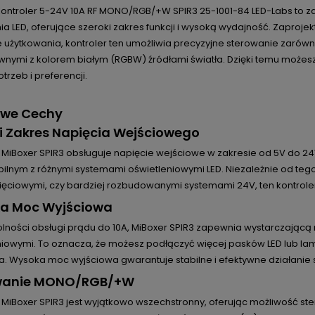
Kontroler 5-24V 10A RF MONO/RGB/+W SPIR3 25-1001-84 LED-Labs to
ia LED, oferujące szeroki zakres funkcji i wysoką wydajność. Zaproj
 użytkowania, kontroler ten umożliwia precyzyjne sterowanie zarówn
wnymi z kolorem białym (RGBW) źródłami światła. Dzięki temu może
trzeb i preferencji.
owe Cechy
i Zakres Napięcia Wejściowego
 MiBoxer SPIR3 obsługuje napięcie wejściowe w zakresie od 5V do 24
lnym z różnymi systemami oświetleniowymi LED. Niezależnie od tego,
ięciowymi, czy bardziej rozbudowanymi systemami 24V, ten kontro
a Moc Wyjściowa
dolności obsługi prądu do 10A, MiBoxer SPIR3 zapewnia wystarczając
niowymi. To oznacza, że możesz podłączyć więcej pasków LED lub lam
a. Wysoka moc wyjściowa gwarantuje stabilne i efektywne działanie 
wanie MONO/RGB/+W
r MiBoxer SPIR3 jest wyjątkowo wszechstronny, oferując możliwość 