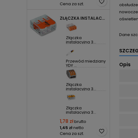
favorite_border
Cena za szt.
obsłudze
nowoczesn
ZŁĄCZKA INSTALACYJNA 3X UNIWERSALNA COMPACT 221-413 WAGO
oświetlen
Dane szc
Złączka
instalacyjna 3...
SZCZE
Przewód miedziany
Opis
YDY ...
Złączka
instalacyjna 3...
Złączka
instalacyjna 3...
1,78 zł
brutto
1,45 zł
netto
favorite_border
Cena za szt.