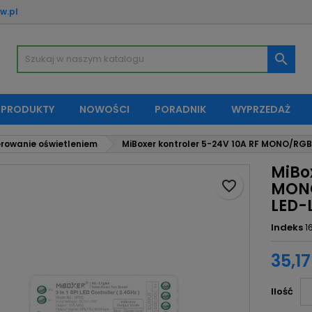
w.pl
oje listy życzeń
twórz listę życzeń
aloguj się

Utwórz nową listę
sisz być zalogowany by zapisać produkty na swojej liście życzeń.
zwa listy życzeń
 PRODUKTY
NOWOŚCI
PORADNIK
WYPRZEDAŻ
Anuluj
Zaloguj si
rowanie oświetleniem
MiBoxer kontroler 5-24V 10A RF MONO/RGB
Anuluj
Utwórz listę życze
MiBox
favorite_border
MONO
LED-
Indeks
1
35,17
Ilość