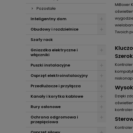
MiBoxer 
Pozostałe
oświetlen
wygodzie
Inteligentny dom
wielobar
Obudowy i rozdzielnice
Twoich po
Szafy rack
Klucz
Gniazdka elektryczne i
włączniki
Szerok
Kontroler
Puszki instalacyjne
kompatybi
Osprzęt elektroinstalacyjny
niskonap
Przedłużacze i przyłącza
Wysok
Dzięki z
Kanały i korytka kablowe
oświetle
Rury osłonowe
kontroler
Ochrona odgromowa i
Stero
przepięciowa
Kontrole
Osprzęt siłowy