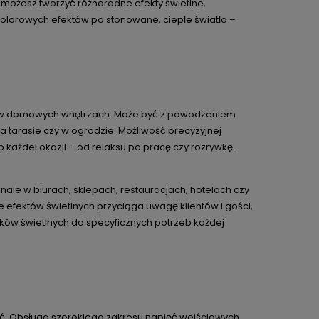
 możesz tworzyć różnorodne efekty świetlne,
kolorowych efektów po stonowane, ciepłe światło –
em w domowych wnętrzach. Może być z powodzeniem
na tarasie czy w ogrodzie. Możliwość precyzyjnej
o każdej okazji – od relaksu po pracę czy rozrywkę.
ale w biurach, sklepach, restauracjach, hotelach czy
e efektów świetlnych przyciąga uwagę klientów i gości,
ów świetlnych do specyficznych potrzeb każdej
ość. Obsługa szerokiego zakresu napięć wejściowych