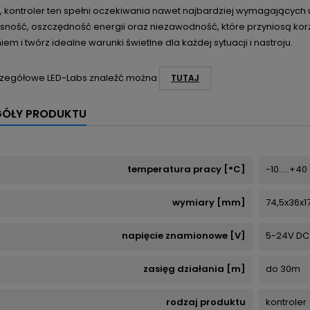
, kontroler ten spełni oczekiwania nawet najbardziej wymagających 
ość, oszczędność energii oraz niezawodność, które przyniosą korzyś
iem i twórz idealne warunki świetlne dla każdej sytuacji i nastroju.
zegółowe LED-Labs znaleźć można
TUTAJ
GÓŁY PRODUKTU
temperatura pracy [°C]
-10.....+40
wymiary [mm]
74,5x36x1
napięcie znamionowe [V]
5-24V DC
zasięg działania [m]
do 30m
rodzaj produktu
kontroler