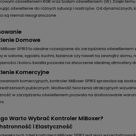
orowym oświetleniem RGB oraz białym oświetleniem (W). Dzięki temu
jąc oświetlenie do różnych sytuacji i nastrojów. Od dynamicznych, 
ci są niemal nieograniczone.
sowanie
tlenie Domowe
r MiBoxer SPIR3 to idealne rozwiązanie do zarządzania oświetleni
 w salonie, sypialni, kuchni, łazience czy nawet na zewnątrz domu, 
 jasności i koloru światła pozwala na stworzenie idealnej atmosfery d
lenie Komercyjne
owaniach komercyjnych, kontroler MiBoxer SPIR3 sprawdza się doskon
zestrzeniach publicznych. Możliwość tworzenia atrakcyjnych wizualni
czność w zarządzaniu oświetleniem pozwala na dostosowanie warunk
ni.
go Warto Wybrać Kontroler MiBoxer?
stronność i Elastyczność
największych zalet kontrolera MiBoxer SPIR3 jest jego wszechstronn