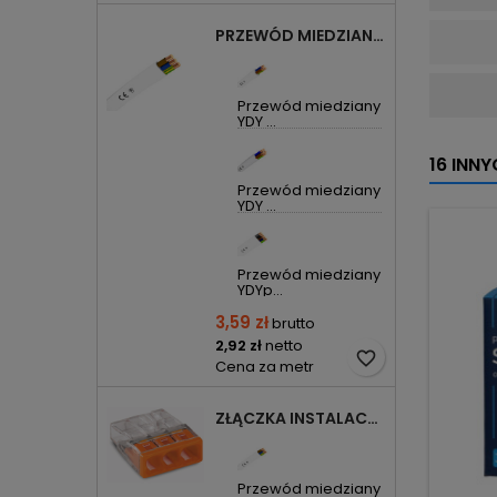
PRZEWÓD MIEDZIANY YDYP DRUT 3X1,5MM2 ŻO 450/750V
Przewód miedziany
YDY ...
16 INN
Przewód miedziany
YDY ...
Przewód miedziany
YDYp...
3,59 zł
brutto
2,92 zł
netto
favorite_border
Cena za metr
ZŁĄCZKA INSTALACYJNA 3X COMPACT POMARAŃCZOWA 2273-203 WAGO
Przewód miedziany