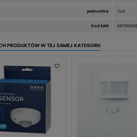
jednostka
/szt.
Kod EAN
69706021
YCH PRODUKTÓW W TEJ SAMEJ KATEGORII:
favorite_border