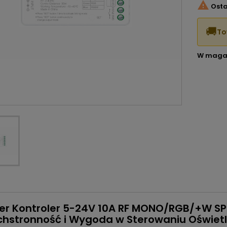

Osta
🚚
To
W maga
er Kontroler 5-24V 10A RF MONO/RGB/+W SP
hstronność i Wygoda w Sterowaniu Oświetl