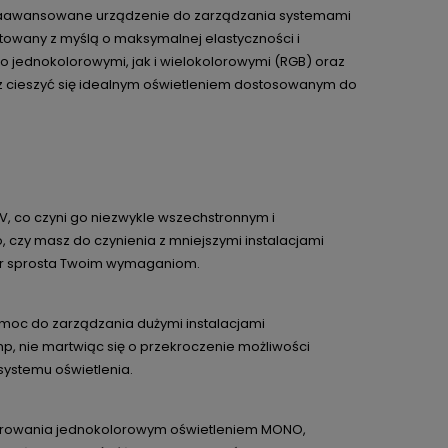
 zaawansowane urządzenie do zarządzania systemami
ektowany z myślą o maksymalnej elastyczności i
o jednokolorowymi, jak i wielokolorowymi (RGB) oraz
sz cieszyć się idealnym oświetleniem dostosowanym do
V, co czyni go niezwykle wszechstronnym i
 czy masz do czynienia z mniejszymi instalacjami
ler sprosta Twoim wymaganiom.
ą moc do zarządzania dużymi instalacjami
p, nie martwiąc się o przekroczenie możliwości
systemu oświetlenia.
sterowania jednokolorowym oświetleniem MONO,