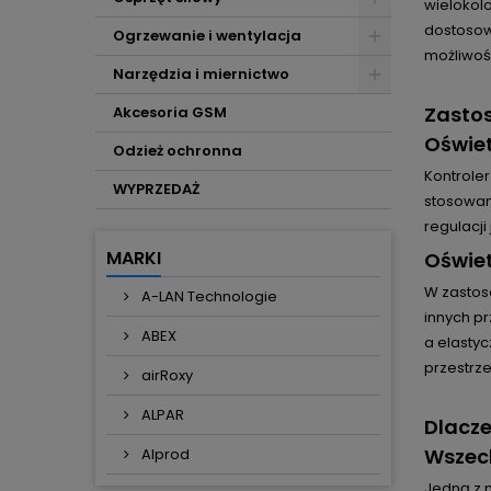
wielokol
dostosowu
Ogrzewanie i wentylacja
możliwoś
Narzędzia i miernictwo
Zasto
Akcesoria GSM
Oświe
Odzież ochronna
Kontrole
WYPRZEDAŻ
stosowany
regulacji
MARKI
Oświet
W zastos
A-LAN Technologie
innych pr
ABEX
a elasty
przestrze
airRoxy
ALPAR
Dlacze
Wszech
Alprod
Jedną z 