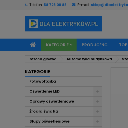
Telefon:
58 728 08 88
E-mail:
sklep@dlaelektryko
M
U
Z
add_circle_outline
Mu
Na
KATEGORIE
PRODUCENCI
TOP
Strona główna
Automatyka budynkowa
Ste
KATEGORIE
Fotowoltaika
Oświetlenie LED
Oprawy oświetleniowe
Źródła światła
Słupy oświetleniowe