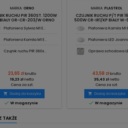
MARKA:
ORNO
MARKA:
PLASTROL
IK RUCHU PIR 360ST. 1200W
CZUJNIK RUCHU P/T PIR 1
 BIAŁY OR-CR-203/W ORNO
500W CR-IR1/KP BIAŁY W-
PLASTROL
Plafoniera Sylwia M1 E...
Plafoniera Kamila M1 E
Plafoniera Kamila M1 E...
Plafoniera LED Joanna 
Czujnik ruchu PIR 360s...
Oprawa schodowa LE
23,65 zł
43,58 zł
brutto
brutto
19,23 zł
netto
35,43 zł
netto
Cena za szt.
Cena za szt.
Dodaj do koszyka
Dodaj do koszyka




W magazynie
W magazynie
 TAKŻE