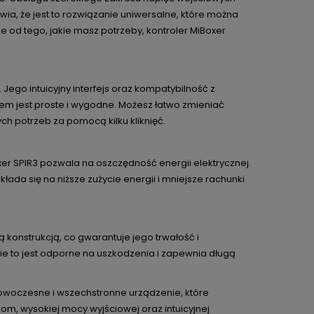
ia, że jest to rozwiązanie uniwersalne, które można
e od tego, jakie masz potrzeby, kontroler MiBoxer
 Jego intuicyjny interfejs oraz kompatybilność z
iem jest proste i wygodne. Możesz łatwo zmieniać
ch potrzeb za pomocą kilku kliknięć.
Boxer SPIR3 pozwala na oszczędność energii elektrycznej.
ada się na niższe zużycie energii i mniejsze rachunki
ą konstrukcją, co gwarantuje jego trwałość i
e to jest odporne na uszkodzenia i zapewnia długą
owoczesne i wszechstronne urządzenie, które
om, wysokiej mocy wyjściowej oraz intuicyjnej