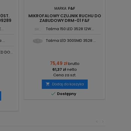
MARKA:
F&F
60ST.
MIKROFALOWY CZUJNIK RUCHU DO
CZUJN
99289
ZABUDOWY DRM-01 F&F
...
Taśma 150 LED 3528 12W...
...
Taśma LED 300SMD 3528 ...
D DO...
75,49 zł
brutto
61,37 zł
netto
Cena za szt.
Dodaj do koszyka


Dostępny
<
>