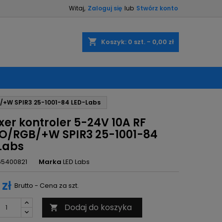
Witaj,
Zaloguj się
lub
Stwórz konto
×
×
×
shopping_cart
Koszyk:
0
szt. - 0,00 zł
ę
/+W SPIR3 25-1001-84 LED-Labs
ń
er kontroler 5-24V 10A RF
/RGB/+W SPIR3 25-1001-84
Labs
65400821
Marka
LED Labs
 zł
Brutto - Cena za szt.
Dodaj do koszyka
