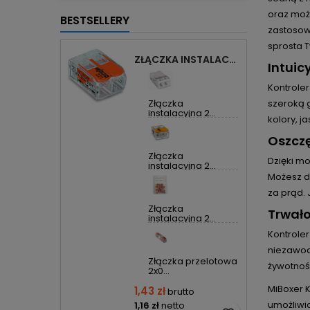
oraz moż
BESTSELLERY
zastosowa
sprosta 
ZŁĄCZKA INSTALACYJNA 2X UNIWERSALNA COMPACT 221-412 WAGO
Intuic
Kontroler
Złączka
szeroką g
instalacyjna 2...
kolory, j
Oszczę
Złączka
Dzięki mo
instalacyjna 2...
Możesz do
za prąd. 
Złączka
Trwało
instalacyjna 2...
Kontroler
niezawod
Złączka przelotowa
żywotnoś
2x0...
MiBoxer 
1,43 zł
brutto
umożliwi
1,16 zł
netto