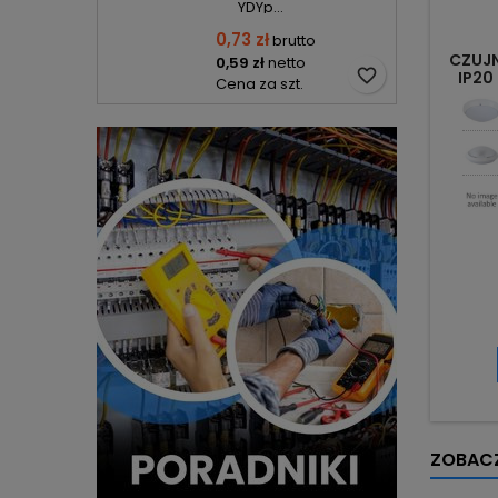
YDYp...
0,73 zł
brutto
CZUJN
0,59 zł
netto
favorite_border
IP20
Cena za szt.
ZOBACZ