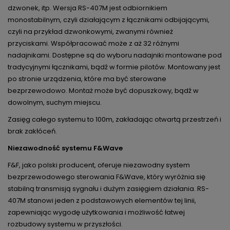
dzwonek, itp. Wersja RS-407M jest odbiornikiem
monostabilnym, czyli działającym z łącznikami odbijającymi,
czyli na przykład dzwonkowymi, zwanymi również
przyciskami. Współpracować może z aż 32 różnymi
nadajnikami. Dostępne są do wyboru nadajniki montowane pod
tradycyjnymi łącznikami, bądź w formie pilotów. Montowany jest
po stronie urządzenia, które ma być sterowane
bezprzewodowo. Montaż może być dopuszkowy, bądź w
dowolnym, suchym miejscu.
Zasięg całego systemu to 100m, zakładając otwartą przestrzeń i
brak zakłóceń.
Niezawodność systemu F&Wave
F&F, jako polski producent, oferuje niezawodny system
bezprzewodowego sterowania F&Wave, który wyróżnia się
stabilną transmisją sygnału i dużym zasięgiem działania. RS-
407M stanowi jeden z podstawowych elementów tej linii,
zapewniając wygodę użytkowania i możliwość łatwej
rozbudowy systemu w przyszłości.