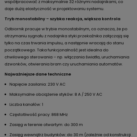
współpracować z maksymalnie 32 różnymi nadajnikami, co
daje dużą elastyczność w projektowaniu systemu.
Tryb monostabilny – szybka reakcja, większa kontrola
Odbiornik pracuje w trybie monostabilnym, co oznacza, że po
otrzymaniu sygnału z nadajnika styki przekaźnika załączają się
tylko na czas trwania impulsu, a następnie wracają do stanu
początkowego. Taka funkcjonalność jest idealna do
chwilowego sterowania – np. włączania światła, uruchamiania
dzwonków, otwierania bram czy uruchamiania automatów.
Najważniejsze dane techniczne
Napięcie zasilania: 230 V AC
Maksymalne obciążenie styków: 8 A / 250 V AC
Liczba kanałów: 1
Częstotliwość pracy: 868 MHz
Zasięg w terenie otwartym: do 300 m
Zasięg wewnątrz budynków: do 30 m (zależnie od konstrukcji