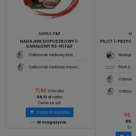
MARKA:
F&F
MAR
NADAJNIK DOPUSZKOWY 1-
PILOT 1-PRZYCI
KANAŁOWY RS-N1 F&F
Odbiornik radiowy bist...
Nadajnik
Odbiornik radiowy mono...
Pilot 2-p
Odbiornik
71,50 zł
brutto
Odbiorni
58,13 zł
netto
Cena za szt.
Dodaj do koszyka

68,22
55,46

W magazynie
Cena