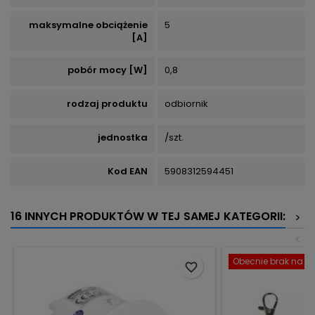
maksymalne obciążenie
5
[A]
pobór mocy [W]
0,8
rodzaj produktu
odbiornik
jednostka
/szt.
Kod EAN
5908312594451
16 INNYCH PRODUKTÓW W TEJ SAMEJ KATEGORII:
>
<
Obecnie brak na st
favorite_border