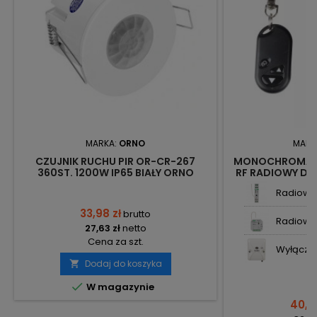
MARKA:
ORNO
MARK
CZUJNIK RUCHU PIR OR-CR-267
MONOCHROMATY
360ST. 1200W IP65 BIAŁY ORNO
RF RADIOWY DO
24V/192W VT-4
Radiowy 
33,98 zł
brutto
Radiowy 
27,63 zł
netto
Cena za szt.
Wyłączni
Dodaj do koszyka


W magazynie
40,10