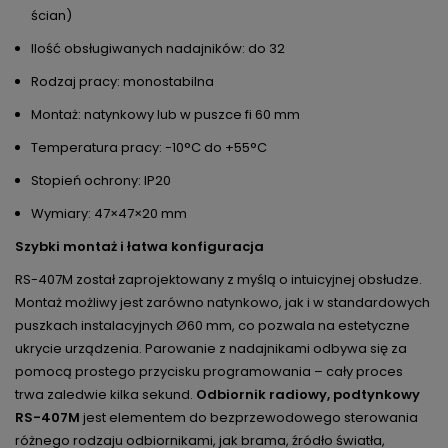
ścian)
Ilość obsługiwanych nadajników: do 32
Rodzaj pracy: monostabilna
Montaż: natynkowy lub w puszce fi 60 mm
Temperatura pracy: -10°C do +55°C
Stopień ochrony: IP20
Wymiary: 47×47×20 mm
Szybki montaż i łatwa konfiguracja
RS-407M został zaprojektowany z myślą o intuicyjnej obsłudze.
Montaż możliwy jest zarówno natynkowo, jak i w standardowych
puszkach instalacyjnych Ø60 mm, co pozwala na estetyczne
ukrycie urządzenia. Parowanie z nadajnikami odbywa się za
pomocą prostego przycisku programowania – cały proces
trwa zaledwie kilka sekund.
Odbiornik radiowy, podtynkowy
RS-407M
jest elementem do bezprzewodowego sterowania
różnego rodzaju odbiornikami, jak brama, źródło światła,