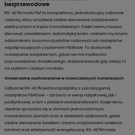
bezprzewodowe
RS-407M marki F&F to kompaktowy, jednofunkcyjny odbiornik
radiowy, który umożliwia zdalne sterowanie urządzeniami
elektrycznymi w trybie monostabilnym. Dzięki niemu możesz
sterować oświetleniem, automatyką bram, roletami czy innymi
odbiornikami za pomocą pilotów radiowych lub nadajników
współpracujących z systemem F&Wave. To doskonałe
rozwiązanie wszędzie tam, gdzie nie ma możliwości
poprowadzenia dodatkowego okablowania lub gdy zależy Ci
na szybkim i czystym montażu.
Uniwersalne zastosowanie w nowoczesnych instalacjach
Odbiornik RS-407M jest kompatybilny z szeroką gamą
nadajników F&Wave – zarówno w wersji natynkowej, jak i
podtynkowej, w tym z pilotami wielokanałowymi. Dzięki temu
idealnie sprawdza się w domach jednorodzinnych,
mieszkaniach, biurach oraz w obiektach użytkowych, gdzie
zdalne sterowanie światłem i innymi urządzeniami zwiększa
komfort oraz efektywność energetyczną. RS-407M może