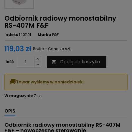
Odbiornik radiowy monostabilny
RS-407M F&F
Indeks
1401101
Marka
F&F
119,03 zł
Brutto - Cena za szt.
Dodaj do koszyka
Ilość

🚚
Towar wyślemy w poniedziałek!
W magazynie
7 szt.
OPIS
Odbiornik radiowy monostabilny RS-407M
F&F – nowoczesne sterowanie