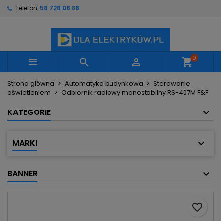
Telefon:
58 728 08 88
×
×
×
Moje listy życzeń
Utwórz listę życzeń
Zaloguj się
Utwórz nową listę
add_circle_outline
Musisz być zalogowany by zapisać produkty na
Nazwa listy życzeń
swojej liście życzeń.
0



shopping_cart
Strona główna
Automatyka budynkowa
Sterowanie
Anuluj
Zaloguj się
oświetleniem
Odbiornik radiowy monostabilny RS-407M F&F
Anuluj
Utwórz listę życzeń
KATEGORIE
MARKI
BANNER
favorite_border