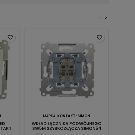
<
>
favorite_border
favorite_border
N
MARKA:
KONTAKT-SIMON
M
ED
WKŁAD ŁĄCZNIKA PODWÓJNEGO
ŁĄCZN
NTAKT
SW5M SZYBKOZŁĄCZA SIMON54
CZARNY
KONTAKT-SIMON