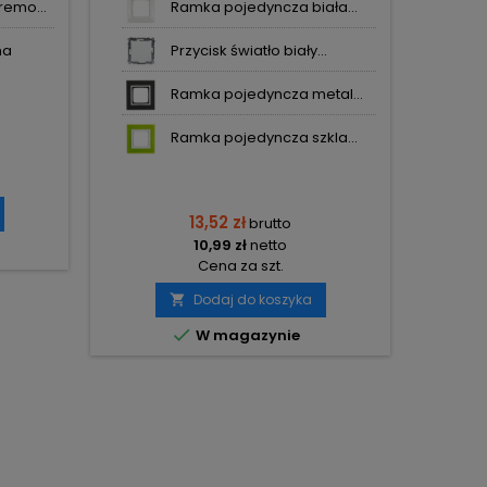
emo...
Ramka pojedyncza biała...
na
Przycisk światło biały...
Ramka pojedyncza metal...
Ramka pojedyncza szkla...
13,52 zł
brutto
10,99 zł
netto
Cena za szt.
Dodaj do koszyka


W magazynie