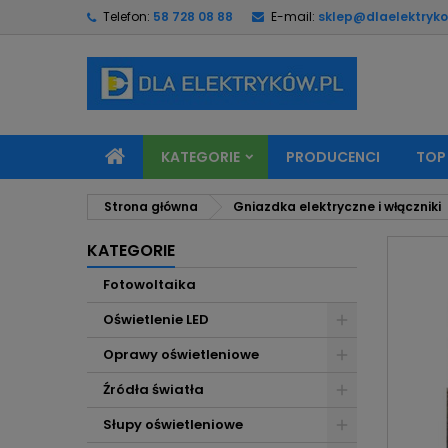
Telefon:
58 728 08 88
E-mail:
sklep@dlaelektryko
M
U
Z
add_circle_outline
Mu
Na
KATEGORIE
PRODUCENCI
TOP
Strona główna
Gniazdka elektryczne i włączniki
KATEGORIE
Fotowoltaika
Oświetlenie LED
Oprawy oświetleniowe
Źródła światła
Słupy oświetleniowe