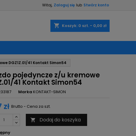
Witaj,
Zaloguj się
lub
Stwórz konto
×
×
×
shopping_cart
Koszyk:
0
szt. - 0,00 zł
ę
owe DGZ1Z.01/41 Kontakt Simon54
ń
zdo pojedyncze z/u kremowe
Z.01/41 Kontakt Simon54
233187
Marka
KONTAKT-SIMON
 zł
Brutto - Cena za szt.
Dodaj do koszyka

ępny