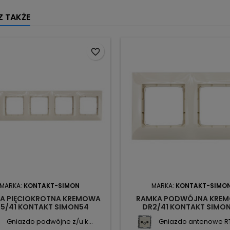
 TAKŻE
favorite_border
MARKA:
KONTAKT-SIMON
MARKA:
KONTAKT-SIMO
A PIĘCIOKROTNA KREMOWA
RAMKA PODWÓJNA KRE
5/41 KONTAKT SIMON54
DR2/41 KONTAKT SIMO
Gniazdo podwójne z/u k...
Gniazdo antenowe RT