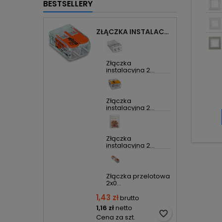
BESTSELLERY
ZŁĄCZKA INSTALACYJNA 2X UNIWERSALNA COMPACT 221-412 WAGO
Złączka
instalacyjna 2...
Złączka
instalacyjna 2...
Złączka
instalacyjna 2...
Złączka przelotowa
2x0...
1,43 zł
brutto
1,16 zł
netto
favorite_border
Cena za szt.