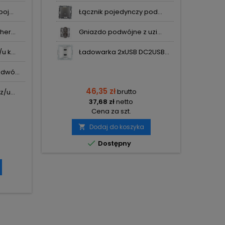
oj...
Łącznik pojedynczy pod...
er...
Gniazdo podwójne z uzi...
 k...
Ładowarka 2xUSB DC2USB...
dwó...
46,35 zł
brutto
/u...
37,68 zł
netto
Cena za szt.
Dodaj do koszyka


Dostępny