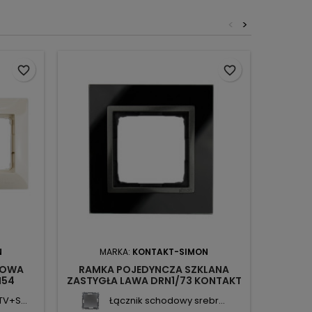
<
>
favorite_border
favorite_border
N
MARKA:
KONTAKT-SIMON
M
MOWA
RAMKA POJEDYNCZA SZKLANA
RAMK
N54
ZASTYGŁA LAWA DRN1/73 KONTAKT
KUSZĄC
SIMON54 NATURE
V+S...
Łącznik schodowy srebr...