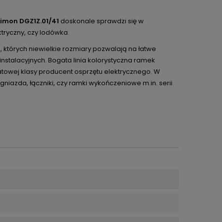
Simon
DGZ1Z.01/41
doskonale sprawdzi się w
ktryczny, czy lodówka.
których niewielkie rozmiary pozwalają na łatwe
stalacyjnych. Bogata linia kolorystyczna ramek
towej klasy producent osprzętu elektrycznego. W
gniazda, łączniki, czy ramki wykończeniowe m.in. serii