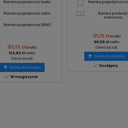
Ramka pojedyncza biała...
Ramka pojedyncza kr
GO KONTAKT-SIMON
Ramka pojedyncza szkla...
Ramka podwój
kremowa...
Ramka pojedyncza DRN1/...
121,25 zł
brutto
98,58 zł
netto
153,53 zł
brutto
Cena za szt.
124,82 zł
netto
Dodaj do koszyka

Cena za szt.

Dostępny
Dodaj do koszyka


W magazynie