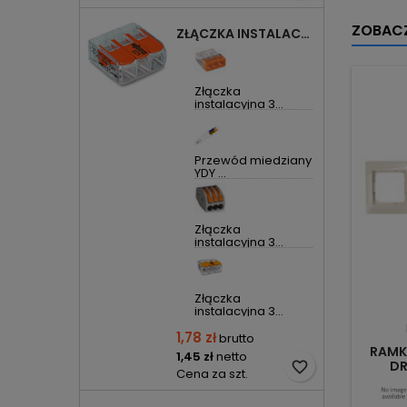
ZOBACZ
ZŁĄCZKA INSTALACYJNA 3X UNIWERSALNA COMPACT 221-413 WAGO
Złączka
instalacyjna 3...
Przewód miedziany
YDY ...
Złączka
instalacyjna 3...
Złączka
instalacyjna 3...
1,78 zł
brutto
RAMK
1,45 zł
netto
DR
favorite_border
Cena za szt.