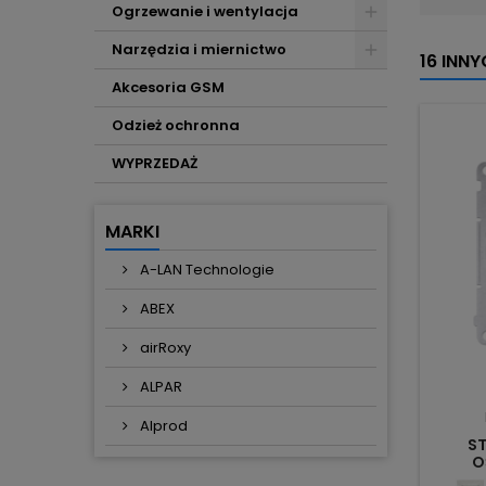
Ogrzewanie i wentylacja
Narzędzia i miernictwo
16 INN
Akcesoria GSM
Odzież ochronna
WYPRZEDAŻ
MARKI
A-LAN Technologie
ABEX
airRoxy
ALPAR
Alprod
S
O
DEW2W