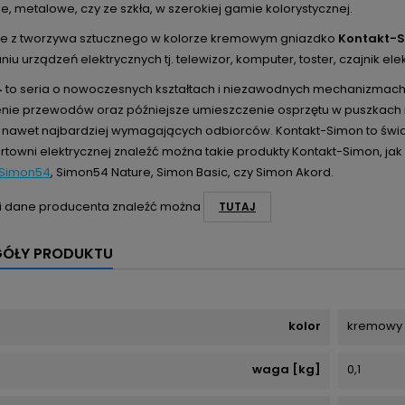
, metalowe, czy ze szkła, w szerokiej gamie kolorystycznej.
 z tworzywa sztucznego w kolorze kremowym gniazdko
Kontakt-
iu urządzeń elektrycznych tj. telewizor, komputer, toster, czajnik ele
4
to seria o nowoczesnych kształtach i niezawodnych mechanizmach, 
nie przewodów oraz późniejsze umieszczenie osprzętu w puszkach in
 nawet najbardziej wymagających odbiorców. Kontakt-Simon to świa
rtowni elektrycznej znaleźć można takie produkty Kontakt-Simon, jak 
Simon54
, Simon54 Nature, Simon Basic, czy Simon Akord.
i dane producenta znaleźć można
TUTAJ
GÓŁY PRODUKTU
kolor
kremowy
waga [kg]
0,1