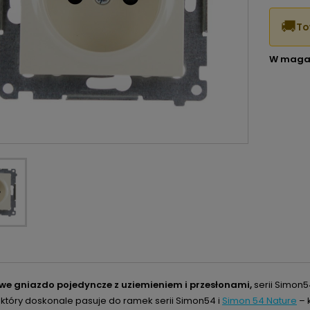
🚚
To
W maga
we gniazdo pojedyncze z uziemieniem
i przesłonami,
serii Simon5
 który doskonale pasuje do ramek serii Simon54 i
Simon 54 Nature
– 