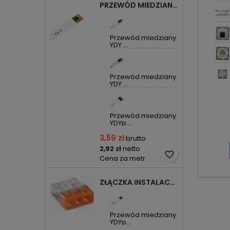
PRZEWÓD MIEDZIANY YDYP DRUT 3X1,5MM2 ŻO 450/750V
Przewód miedziany
YDY ...
Przewód miedziany
YDY ...
Przewód miedziany
YDYp...
3,59 zł
brutto
2,92 zł
netto
favorite_border
Cena za metr
ZŁĄCZKA INSTALACYJNA 3X COMPACT POMARAŃCZOWA 2273-203 WAGO
Przewód miedziany
YDYp...