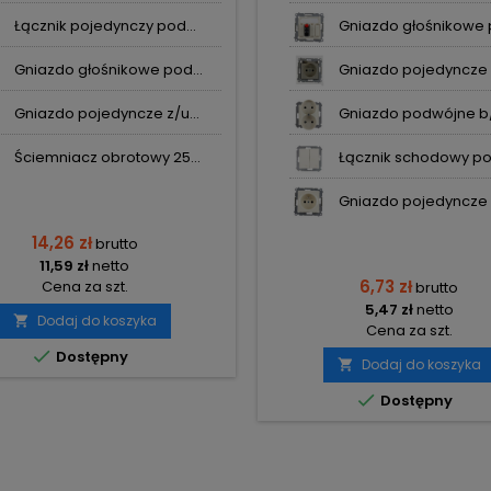
Łącznik pojedynczy pod...
Gniazdo głośnikowe p
Gniazdo głośnikowe pod...
Gniazdo pojedyncze h
Gniazdo pojedyncze z/u...
Gniazdo podwójne b/u
Ściemniacz obrotowy 25...
Łącznik schodowy po
Gniazdo pojedyncze z
14,26 zł
brutto
11,59 zł
netto
6,73 zł
Cena za szt.
brutto
5,47 zł
netto
Dodaj do koszyka

Cena za szt.

Dostępny
Dodaj do koszyka


Dostępny