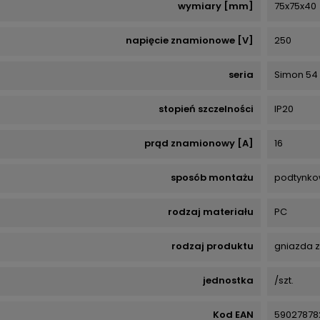
wymiary [mm]
75x75x40
napięcie znamionowe [V]
250
seria
Simon 54
stopień szczelności
IP20
prąd znamionowy [A]
16
sposób montażu
podtynko
rodzaj materiału
PC
rodzaj produktu
gniazda z
jednostka
/szt.
Kod EAN
59027878