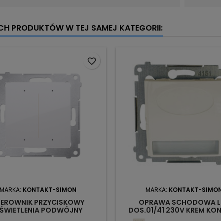
YCH PRODUKTÓW W TEJ SAMEJ KATEGORII:
favorite_border
MARKA:
KONTAKT-SIMON
MARKA:
KONTAKT-SIMO
TEROWNIK PRZYCISKOWY
OPRAWA SCHODOWA L
ŚWIETLENIA PODWÓJNY
DOS.01/41 230V KREM KO
.01/11 WIFI BIAŁY SIMON 54
SIMON54