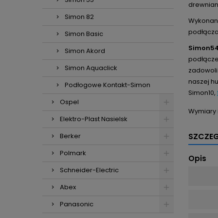
drewniane
Simon 82
Wykonane
podłączan
Simon Basic
Simon5
Simon Akord
podłącze
Simon Aquaclick
zadowoli
naszej hu
Podłogowe Kontakt-Simon
Simon10,
Ospel
Wymiary 
Elektro-Plast Nasielsk
SZCZE
Berker
Polmark
Opis
Schneider-Electric
Abex
Panasonic