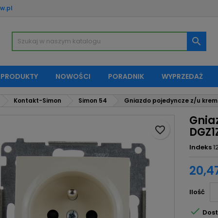
w.pl
oje listy życzeń
twórz listę życzeń
aloguj się

Utwórz nową listę
sisz być zalogowany by zapisać produkty na swojej liście życzeń.
zwa listy życzeń
 PRODUKTY
NOWOŚCI
PORADNIK
WYPRZEDAŻ
Anuluj
Zaloguj si
Kontakt-Simon
Simon 54
Gniazdo pojedyncze z/u krem
Anuluj
Utwórz listę życze
Gnia
favorite_border
DGZ1
Indeks
1
20,47
Ilość

Dost