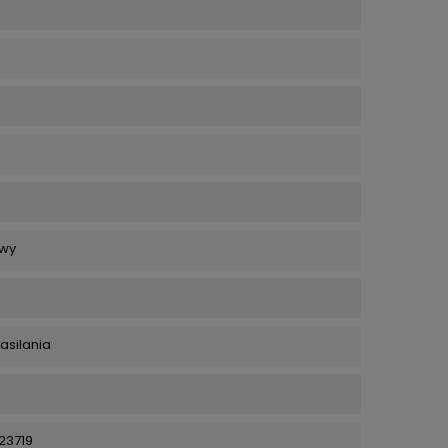
wy
asilania
23719