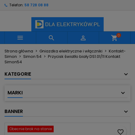
Telefon:
58 728 08 88
×
×
×
Moje listy życzeń
Utwórz listę życzeń
Zaloguj się
Utwórz nową listę
add_circle_outline
Musisz być zalogowany by zapisać produkty na
Nazwa listy życzeń
swojej liście życzeń.
0



shopping_cart
Strona główna
Gniazdka elektryczne i włączniki
Kontakt-
Anuluj
Zaloguj się
Simon
Simon 54
Przycisk światło biały DS1.01/11 Kontakt
Anuluj
Utwórz listę życzeń
Simon54
KATEGORIE
MARKI
BANNER
Obecnie brak na stanie
favorite_border