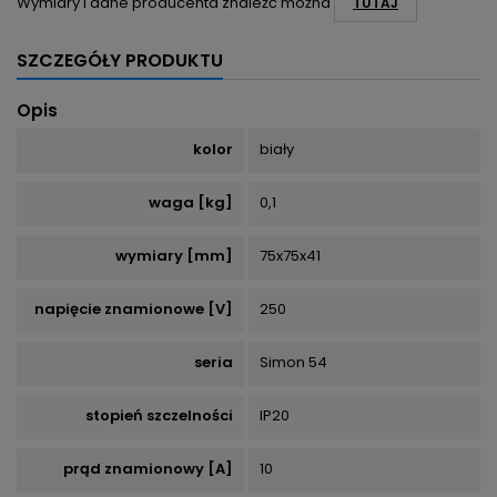
Wymiary i dane producenta znaleźć można
TUTAJ
SZCZEGÓŁY PRODUKTU
Opis
kolor
biały
waga [kg]
0,1
wymiary [mm]
75x75x41
napięcie znamionowe [V]
250
seria
Simon 54
stopień szczelności
IP20
prąd znamionowy [A]
10