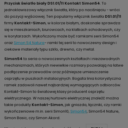
Przycisk światło biały DS1.01/11 Kontakt Simon54
. To
jednoklawiszowy włącznik światła, który po naciśnięciu - wróci
do pozycji wyjściowej. Ten popularny włącznik światła
DS1.01/11
firmy
Kontakt-Simon
, w kolorze białym, doskonale sprawdza
się w mieszkaniach, biurowcach, na klatkach schodowych, czy
w korytarzach. Wykończony może być ramkami serii Simon54
oraz
Simon 54 Nature
- ramki tej serii to nowoczesny design i
ciekawe materiały typu szkło, drewno, czy metal.
Simon54
to seria o nowoczesnych kształtach i niezawodnych
mechanizmach, których niewielkie rozmiary pozwalają na łatwe
podłączenie przewodów oraz późniejsze umieszczenie
osprzętu w puszkach instalacyjnych. Bogata linia kolorystyczna
ramek zadowoli nawet najbardziej wymagających odbiorców.
Kontakt-Simon to światowej klasy producent osprzętu
elektrycznego. W naszej hurtowni elektrycznej znaleźć można
takie produkty
Kontakt-Simon
, jak gniazda, łączniki, czy ramki
wykończeniowe m.in. serii Simon10,
Simon54
, Simon54 Nature,
Simon Basic, czy Simon Akord.