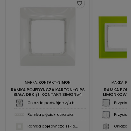
favorite_border
MARKA:
KONTAKT-SIMON
MARKA:
KO
RAMKA POJEDYNCZA KARTON-GIPS
RAMKA POD
BIAŁA DRK1/11 KONTAKT SIMON54
LIMONKOWY 
KONTAKT S
Gniazdo podwójne z/u b...
Przycisk ś
Ramka pięciokrotna bia...
Przycisk 
Ramka pojedyncza szkla...
Gniazdo 