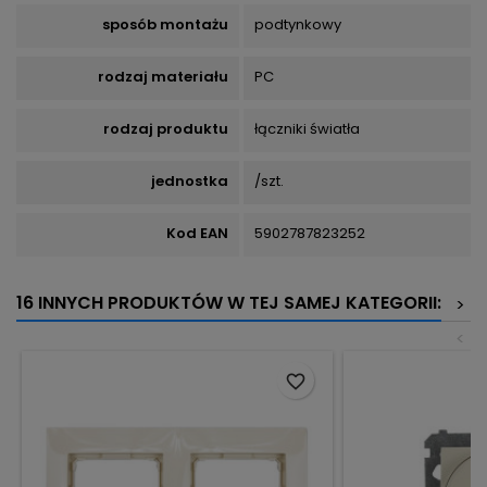
sposób montażu
podtynkowy
rodzaj materiału
PC
rodzaj produktu
łączniki światła
jednostka
/szt.
Kod EAN
5902787823252
16 INNYCH PRODUKTÓW W TEJ SAMEJ KATEGORII:
>
<
favorite_border