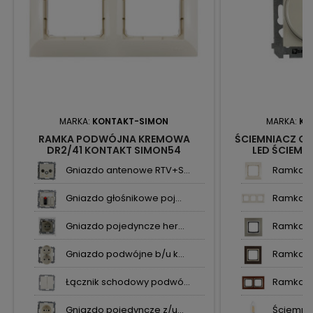
MARKA:
KONTAKT-SIMON
MARKA:
KO
RAMKA PODWÓJNA KREMOWA
ŚCIEMNIACZ O
DR2/41 KONTAKT SIMON54
LED ŚCIEMN
DS9L.01/41 
Gniazdo antenowe RTV+S...
Ramka p
Gniazdo głośnikowe poj...
Ramka po
Gniazdo pojedyncze her...
Ramka po
Gniazdo podwójne b/u k...
Ramka po
Łącznik schodowy podwó...
Ramka p
Gniazdo pojedyncze z/u...
Ściemnia