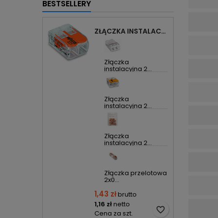
BESTSELLERY
ZŁĄCZKA INSTALACYJNA 2X UNIWERSALNA COMPACT 221-412 WAGO
Złączka
instalacyjna 2...
Złączka
instalacyjna 2...
Złączka
instalacyjna 2...
Złączka przelotowa
2x0...
1,43 zł
brutto
1,16 zł
netto
favorite_border
Cena za szt.