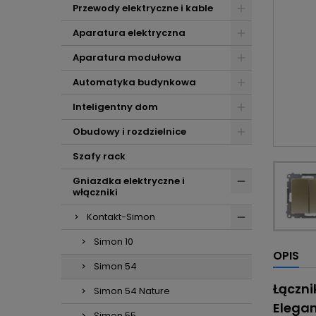
Przewody elektryczne i kable
Aparatura elektryczna
Aparatura modułowa
Automatyka budynkowa
Inteligentny dom
Obudowy i rozdzielnice
Szafy rack
Gniazdka elektryczne i
włączniki
Kontakt-Simon
Simon 10
OPIS
Simon 54
Łączn
Simon 54 Nature
Elega
Simon 55