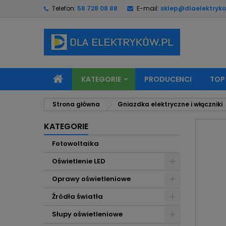
Telefon:
58 728 08 88
E-mail:
sklep@dlaelektryko
M
U
Z
add_circle_outline
Mu
Na
KATEGORIE
PRODUCENCI
TOP
Strona główna
Gniazdka elektryczne i włączniki
KATEGORIE
Fotowoltaika
Oświetlenie LED
Oprawy oświetleniowe
Źródła światła
Słupy oświetleniowe