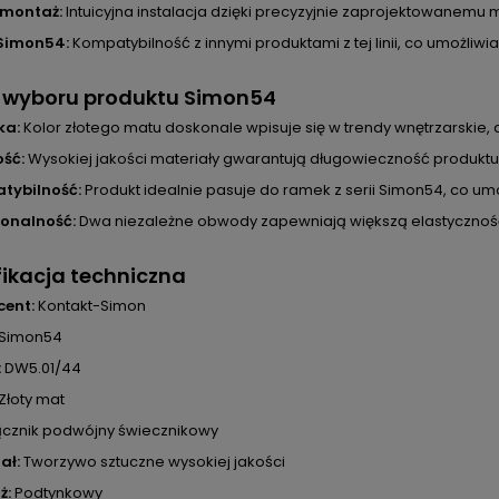
 montaż:
Intuicyjna instalacja dzięki precyzyjnie zaprojektowanemu
 Simon54:
Kompatybilność z innymi produktami z tej linii, co umożliw
y wyboru produktu Simon54
ka:
Kolor złotego matu doskonale wpisuje się w trendy wnętrzarski
ść:
Wysokiej jakości materiały gwarantują długowieczność produktu
tybilność:
Produkt idealnie pasuje do ramek z serii Simon54, co u
jonalność:
Dwa niezależne obwody zapewniają większą elastyczność
ikacja techniczna
cent:
Kontakt-Simon
Simon54
:
DW5.01/44
Złoty mat
cznik podwójny świecznikowy
ał:
Tworzywo sztuczne wysokiej jakości
ż:
Podtynkowy