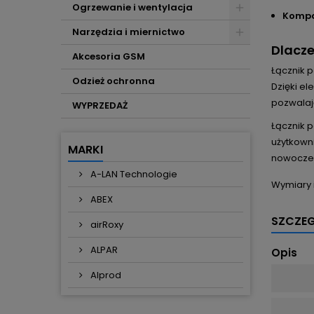
Ogrzewanie i wentylacja
Kompa
Narzędzia i miernictwo
Dlacze
Akcesoria GSM
Łącznik 
Odzież ochronna
Dzięki e
pozwalaj
WYPRZEDAŻ
Łącznik 
użytkowni
MARKI
nowoczesn
A-LAN Technologie
Wymiary 
ABEX
SZCZE
airRoxy
ALPAR
Opis
Alprod