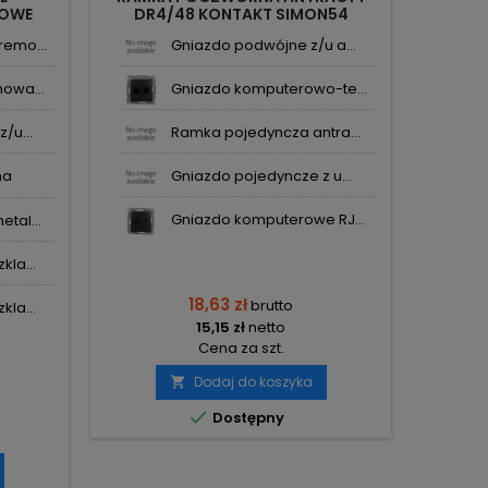
MOWE
DR4/48 KONTAKT SIMON54
IMON54
emo...
Gniazdo podwójne z/u a...
owa...
Gniazdo komputerowo-te...
/u...
Ramka pojedyncza antra...
na
Gniazdo pojedyncze z u...
Gniazdo komputerowe RJ...
tal...
la...
18,63 zł
brutto
la...
15,15 zł
netto
Cena za szt.
Dodaj do koszyka


Dostępny