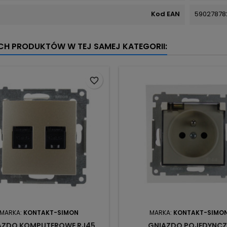
Kod EAN
59027878
YCH PRODUKTÓW W TEJ SAMEJ KATEGORII:
favorite_border
MARKA:
KONTAKT-SIMON
MARKA:
KONTAKT-SIMO
AZDO KOMPUTEROWE RJ45
GNIAZDO POJEDYNCZ