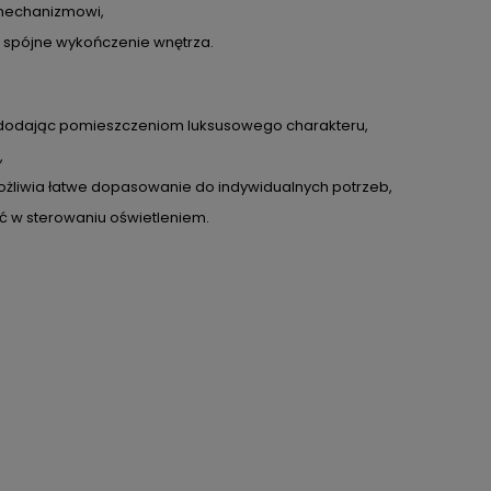
 mechanizmowi,
ia spójne wykończenie wnętrza.
e, dodając pomieszczeniom luksusowego charakteru,
,
możliwia łatwe dopasowanie do indywidualnych potrzeb,
 w sterowaniu oświetleniem.