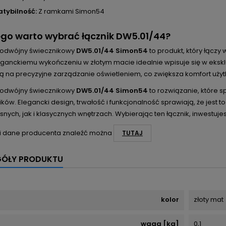
tybilność:
Z ramkami Simon54
go warto wybrać łącznik DW5.01/44?
podwójny świecznikowy
DW5.01/44 Simon54
to produkt, który łączy
leganckiemu wykończeniu w złotym macie idealnie wpisuje się w eks
ą na precyzyjne zarządzanie oświetleniem, co zwiększa komfort uży
podwójny świecznikowy
DW5.01/44 Simon54
to rozwiązanie, które 
ków. Elegancki design, trwałość i funkcjonalność sprawiają, że jest 
ych, jak i klasycznych wnętrzach. Wybierając ten łącznik, inwestujes
i dane producenta znaleźć można
TUTAJ
GÓŁY PRODUKTU
kolor
złoty mat
waga [kg]
0,1