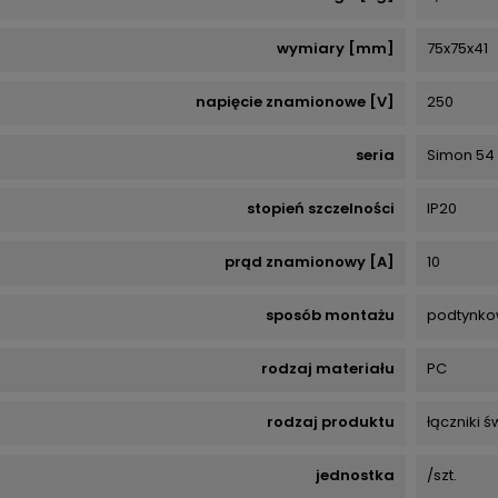
wymiary [mm]
75x75x41
napięcie znamionowe [V]
250
seria
Simon 54
stopień szczelności
IP20
prąd znamionowy [A]
10
sposób montażu
podtynko
rodzaj materiału
PC
rodzaj produktu
łączniki ś
jednostka
/szt.