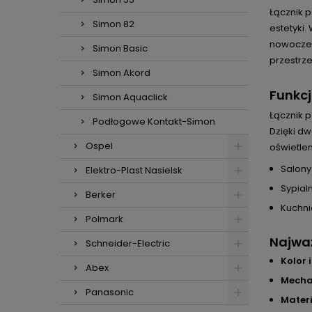
Łącznik 
Simon 82
estetyki
nowoczesn
Simon Basic
przestrze
Simon Akord
Funkc
Simon Aquaclick
Łącznik 
Podłogowe Kontakt-Simon
Dzięki d
Ospel
oświetle
Salony
Elektro-Plast Nasielsk
Sypial
Berker
Kuchni
Polmark
Najważ
Schneider-Electric
Kolor 
Abex
Mecha
Panasonic
Materi