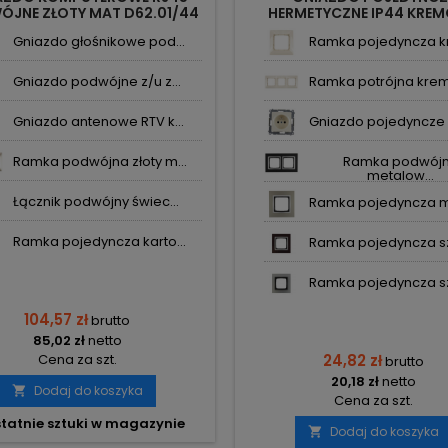
JNE ZŁOTY MAT D62.01/44
HERMETYCZNE IP44 KRE
KONTAKT SIMON54
DGZ1BZ.01/41A KONTAKT S
Gniazdo głośnikowe pod...
Ramka pojedyncza kr
Gniazdo podwójne z/u z...
Ramka potrójna krem
Gniazdo antenowe RTV k...
Gniazdo pojedyncze z
Ramka podwójna złoty m...
Ramka podwój
metalow...
Łącznik podwójny świec...
Ramka pojedyncza me
Ramka pojedyncza karto...
Ramka pojedyncza szk
Ramka pojedyncza szk
104,57 zł
brutto
85,02 zł
netto
Cena za szt.
24,82 zł
brutto
20,18 zł
netto
Dodaj do koszyka

Cena za szt.
tatnie sztuki w magazynie
Dodaj do koszyka
