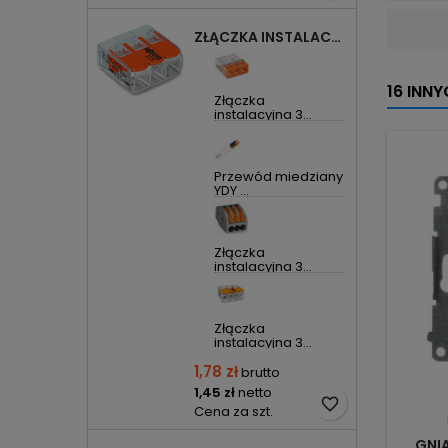
ZŁĄCZKA INSTALACYJNA 3X UNIWERSALNA COMPACT 221-413 WAGO
16 INN
Złączka
instalacyjna 3...
Przewód miedziany
YDY ...
Złączka
instalacyjna 3...
Złączka
instalacyjna 3...
1,78 zł
brutto
1,45 zł
netto
favorite_border
Cena za szt.
GNI