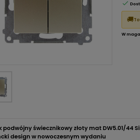

Dost
🚚
To
W maga
ik podwójny świecznikowy złoty mat DW5.01/44
ncki design w nowoczesnym wydaniu