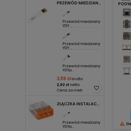
PRZEWÓD MIEDZIANY YDYP DRUT 3X1,5MM2 ŻO 450/750V
PODWÓ
Przewód miedziany
YDY ...
Przewód miedziany
YDY ...
Przewód miedziany
YDYp...
3,59 zł
brutto
2,92 zł
netto
favorite_border
Cena za metr
ZŁĄCZKA INSTALACYJNA 3X COMPACT POMARAŃCZOWA 2273-203 WAGO
Przewód miedziany

Os
YDYp...