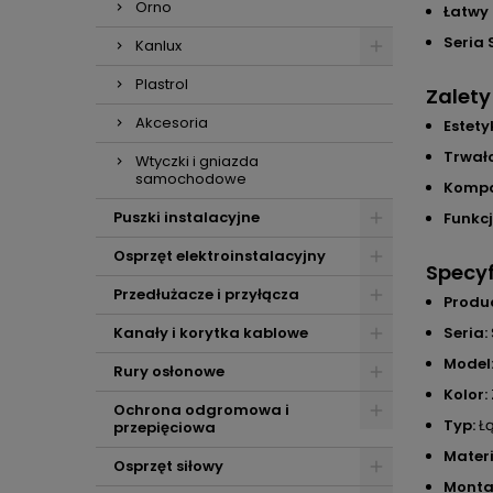
Orno
Łatwy
Seria
Kanlux
Plastrol
Zalet
Akcesoria
Estety
Trwało
Wtyczki i gniazda
samochodowe
Kompa
Puszki instalacyjne
Funkc
Osprzęt elektroinstalacyjny
Specyf
Przedłużacze i przyłącza
Produ
Kanały i korytka kablowe
Seria:
Model
Rury osłonowe
Kolor:
Ochrona odgromowa i
Typ:
Łą
przepięciowa
Materi
Osprzęt siłowy
Monta