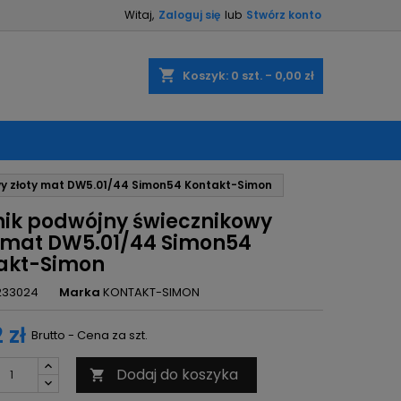
Witaj,
Zaloguj się
lub
Stwórz konto
×
×
×
shopping_cart
Koszyk:
0
szt. - 0,00 zł
ę
wy złoty mat DW5.01/44 Simon54 Kontakt-Simon
ń
nik podwójny świecznikowy
y mat DW5.01/44 Simon54
akt-Simon
233024
Marka
KONTAKT-SIMON
 zł
Brutto - Cena za szt.
Dodaj do koszyka
