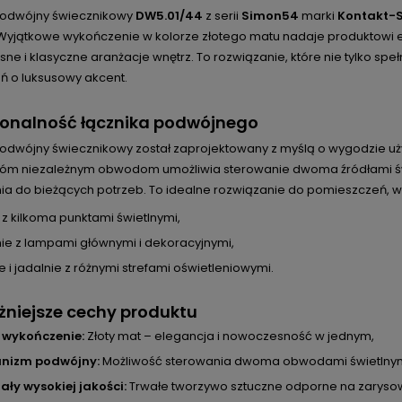
podwójny świecznikowy
DW5.01/44
z serii
Simon54
marki
Kontakt-
. Wyjątkowe wykończenie w kolorze złotego matu nadaje produktowi e
e i klasyczne aranżacje wnętrz. To rozwiązanie, które nie tylko sp
ń o luksusowy akcent.
jonalność łącznika podwójnego
podwójny świecznikowy został zaprojektowany z myślą o wygodzie uż
wóm niezależnym obwodom umożliwia sterowanie dwoma źródłami św
nia do bieżących potrzeb. To idealne rozwiązanie do pomieszczeń, w
 z kilkoma punktami świetlnymi,
nie z lampami głównymi i dekoracyjnymi,
e i jadalnie z różnymi strefami oświetleniowymi.
niejsze cechy produktu
i wykończenie:
Złoty mat – elegancja i nowoczesność w jednym,
nizm podwójny:
Możliwość sterowania dwoma obwodami świetlnym
ały wysokiej jakości:
Trwałe tworzywo sztuczne odporne na zarysow