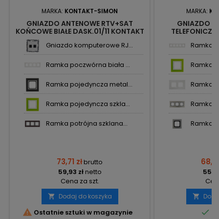
MARKA:
KONTAKT-SIMON
MARKA:
KO
GNIAZDO ANTENOWE RTV+SAT
GNIAZDO 
KOŃCOWE BIAŁE DASK.01/11 KONTAKT
TELEFONICZNE
SIMON54
D5T.01/11 K
Gniazdo komputerowe RJ...
Ramka pi
Ramka poczwórna biała ...
Ramka po
Ramka pojedyncza metal...
Ramka po
Ramka pojedyncza szkla...
Ramka po
Ramka potrójna szklana...
Ramka po
73,71 zł
68,01
brutto
59,93 zł
netto
55,29
Cena za szt.
Cena
Dodaj do koszyka
Doda




Ostatnie sztuki w magazynie
Do