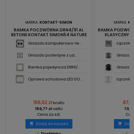
MARKA:
KONTAKT-SIMON
MARKA:
KO
RAMKA POCZWÓRNA DRN4/91 AL
RAMKA PODWÓJ
BETONE KONTAKT SIMON54 NATURE
KLASYCZNY D
SIMON
Gniazdo komputerowo-te...
Łącznik 
Gniazdo podwójne z uzi...
Gniazdo 
Ramka pojedyncza DRN1/...
Gniazdo 
Oprawa schodowa LED DO...
Łącznik p
196,52 zł
87,18
brutto
159,77 zł
netto
70,88
Cena za szt.
Cena
Dodaj do koszyka
Doda




Dostępny
Do