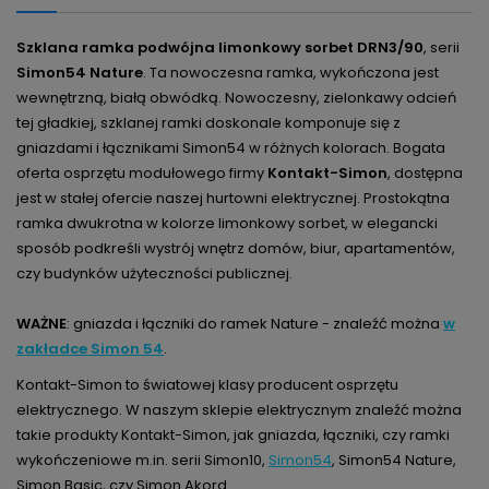
Szklana ramka podwójna limonkowy sorbet DRN3/90
, serii
Simon54 Nature
. Ta nowoczesna ramka, wykończona jest
wewnętrzną, białą obwódką. Nowoczesny, zielonkawy odcień
tej gładkiej, szklanej ramki doskonale komponuje się z
gniazdami i łącznikami Simon54 w różnych kolorach. Bogata
oferta osprzętu modułowego firmy
Kontakt-Simon
, dostępna
jest w stałej ofercie naszej hurtowni elektrycznej. Prostokątna
ramka dwukrotna w kolorze limonkowy sorbet, w elegancki
sposób podkreśli wystrój wnętrz domów, biur, apartamentów,
czy budynków użyteczności publicznej.
WAŻNE
: gniazda i łączniki do ramek Nature - znaleźć można
w
zakładce Simon 54
.
Kontakt-Simon to światowej klasy producent osprzętu
elektrycznego. W naszym sklepie elektrycznym znaleźć można
takie produkty Kontakt-Simon, jak gniazda, łączniki, czy ramki
wykończeniowe m.in. serii Simon10,
Simon54
, Simon54 Nature,
Simon Basic, czy Simon Akord.