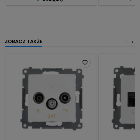
ZOBACZ TAKŻE
<
>
favorite_border