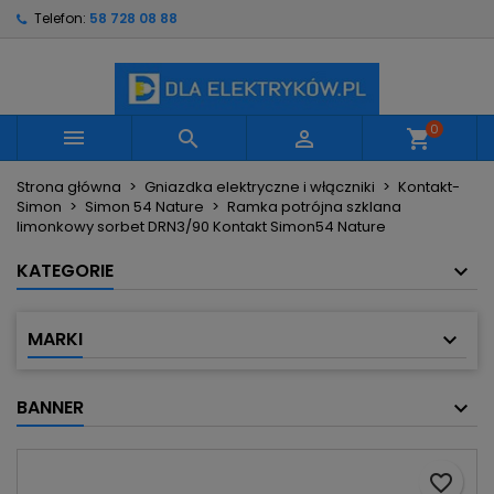
Telefon:
58 728 08 88
×
×
×
Moje listy życzeń
Utwórz listę życzeń
Zaloguj się
Utwórz nową listę
add_circle_outline
Musisz być zalogowany by zapisać produkty na
Nazwa listy życzeń
swojej liście życzeń.
0



shopping_cart
Strona główna
Gniazdka elektryczne i włączniki
Kontakt-
Anuluj
Zaloguj się
Simon
Simon 54 Nature
Ramka potrójna szklana
Anuluj
Utwórz listę życzeń
limonkowy sorbet DRN3/90 Kontakt Simon54 Nature
KATEGORIE
MARKI
BANNER
favorite_border