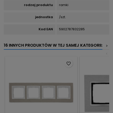
rodzaj produktu
ramki
jednostka
/szt.
Kod EAN
5902787832285
16 INNYCH PRODUKTÓW W TEJ SAMEJ KATEGORII:
>
<
favorite_border