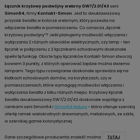
Łącznik krzyżowy podwójny srebrny DW7/2.01/43
serii
Simon54
, firmy
Kontakt-Simon
. Jest to dwuklawiszowy
przycisk światła w kolorze srebrnym, który pozwala na
włączenie światła w pomieszczeniu. Co oznacza „łącznik
krzyżowy podwójny”? Jeśli planujemy możliwość włączania i
wyłączania 2 różnych obwodów elektrycznych, czy lamp - ten
łącznik w połączeniu z 2 łącznikami schodowymi doskonale
spełni tę funkcję. Oba te typy łączników Kontakt-Simon stworzą
bowiem 3 punkty, z których operować będzie można dwiema
lampami. Tego typu rozwiązanie doskonale sprawdza się na
klatkach schodowych domów, na korytarzach, czy w
pomieszczeniach, które wymagają możliwości włączania i
wyłączania światła z kilku różnych miejsc. Krzyżowy łącznik
światła dwuklawiszowy DW7/2.01/43 doskonale współgra z
ramkami serii Simon54 i
Simon54 Nature
- która oferuje szeroką
ofertę ramek wielokrotnych drewnianych, metalowych, ze szkła,
w szerokiej gamie kolorystycznej.
Dane szczegółowe producenta znaleźć można
TUTAJ