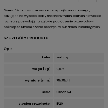
Simon54
to nowoczesna seria osprzętu modułowego,
bazująca na wysokiej klasy mechanizmach, których niewielkie
rozmiary pozwalają na szybkie podłączenie przewodów i
późniejsze umieszczenie osprzętu w puszkach instalacyjnych.
SZCZEGÓŁY PRODUKTU
Opis
kolor
srebrny
waga [kg]
0,076
wymiary [mm]
75x75x41
seria
Simon 54
stopień szczelności
IP20