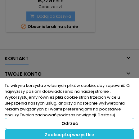
15,72 zł
netto
Cena za szt.
Dodaj do koszyka


Obecnie brak na stanie

KONTAKT

TWOJE KONTO
Ta witryna korzysta z własnych plików cookie, aby zapewnić Ci

INFORMACJE DLA CIEBIE
najwyższy poziom doświadczenia na naszej stronie .
Wykorzystujemy również pliki cookie stron trzecich w celu
ulepszenia naszych usług, analizy a nastepnie wyświetlania

PRODUKTY
reklam związanych z Twoimi preferencjami na podstawie
analizy Twoich zachowań podczas nawigacji.
Dostosuj
Odrzuć
© Copyright 2026 hurtownia elektryczna dlaelektrykow.pl. Wszelkie
Zaakceptuj wszystkie
prawa zastrzeżone.