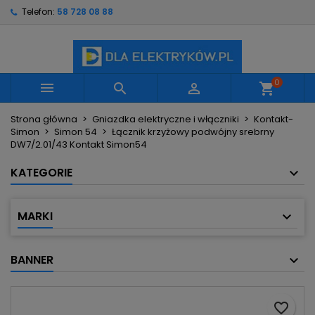
Telefon:
58 728 08 88
×
×
×
Moje listy życzeń
Utwórz listę życzeń
Zaloguj się
Utwórz nową listę
add_circle_outline
Musisz być zalogowany by zapisać produkty na
Nazwa listy życzeń
swojej liście życzeń.
0



shopping_cart
Strona główna
Gniazdka elektryczne i włączniki
Kontakt-
Anuluj
Zaloguj się
Simon
Simon 54
Łącznik krzyżowy podwójny srebrny
Anuluj
Utwórz listę życzeń
DW7/2.01/43 Kontakt Simon54
KATEGORIE
MARKI
BANNER
favorite_border