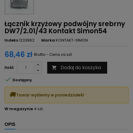
Łącznik krzyżowy podwójny srebrny
DW7/2.01/43 Kontakt Simon54
Indeks
1233862
Marka
KONTAKT-SIMON
68,46 zł
Brutto - Cena za szt.
Dodaj do koszyka
Ilość


Dostępny
🚚
Towar wyślemy w poniedziałek!
W magazynie
4 szt.
OPIS