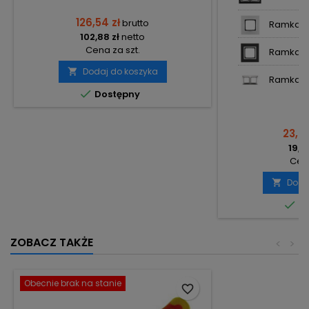
126,54 zł
brutto
Ramka po
102,88 zł
netto
Cena za szt.
Ramka po
Dodaj do koszyka

Ramka po

Dostępny
23,38
19,01
Cena
Doda


Do
ZOBACZ TAKŻE
<
>
Obecnie brak na stanie
favorite_border