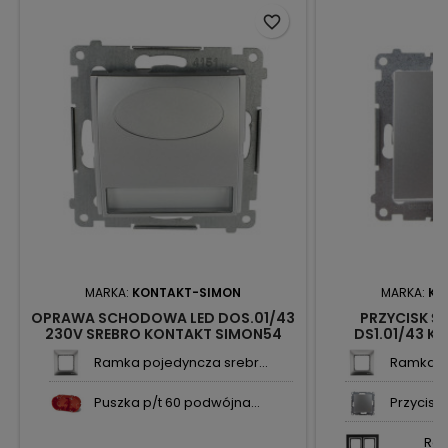
favorite_border
MARKA:
KONTAKT-SIMON
MARKA:
KO
OPRAWA SCHODOWA LED DOS.01/43
PRZYCISK Ś
230V SREBRO KONTAKT SIMON54
DS1.01/43 K
Ramka pojedyncza srebr...
Ramka po
Puszka p/t 60 podwójna...
Przycisk
Ra