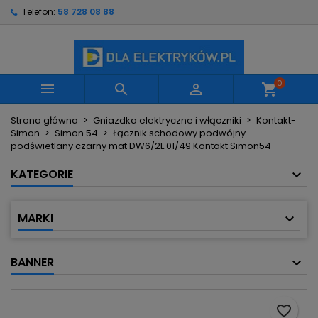
Telefon:
58 728 08 88
×
×
×
Moje listy życzeń
Utwórz listę życzeń
Zaloguj się
Utwórz nową listę
add_circle_outline
Musisz być zalogowany by zapisać produkty na
Nazwa listy życzeń
swojej liście życzeń.
0



shopping_cart
Strona główna
Gniazdka elektryczne i włączniki
Kontakt-
Anuluj
Zaloguj się
Simon
Simon 54
Łącznik schodowy podwójny
Anuluj
Utwórz listę życzeń
podświetlany czarny mat DW6/2L.01/49 Kontakt Simon54
KATEGORIE
MARKI
BANNER
favorite_border