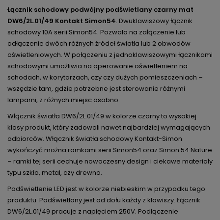
Łącznik schodowy podwójny podświetlany czarny mat
DW6/2L.01/49 Kontakt Simon54
. Dwuklawiszowy łącznik
schodowy 10A serii Simon54. Pozwala na załączenie lub
odłączenie dwóch różnych źródeł światła lub 2 obwodów
oświetleniowych. W połączeniu z jednoklawiszowymi łącznikami
schodowymi umożliwia na operowanie oświetleniem na
schodach, w korytarzach, czy czy dużych pomieszczeniach –
wszędzie tam, gdzie potrzebne jest sterowanie różnymi
lampami, z różnych miejsc osobno.
Włącznik światła DW6/2L.01/49 w kolorze czarny to wysokiej
klasy produkt, który zadowoli nawet najbardziej wymagających
odbiorców. Włącznik światła schodowy Kontakt-Simon
wykończyć można ramkami serii Simon54 oraz Simon 54 Nature
– ramki tej serii cechuje nowoczesny design i ciekawe materiały
typu szkło, metal, czy drewno.
Podświetlenie LED jest w kolorze niebieskim w przypadku tego
produktu. Podświetlany jest od dołu każdy z klawiszy. Łącznik
DW6/2L.01/49 pracuje z napięciem 250V. Podłączenie