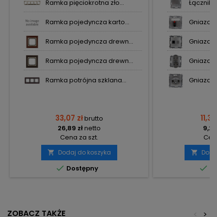
Ramka pięciokrotna zło...
Łącznik 
Ramka pojedyncza karto...
Gniazdo 
Ramka pojedyncza drewn...
Gniazdo 
Ramka pojedyncza drewn...
Gniazdo 
Ramka potrójna szklana...
Gniazdo 
33,07 zł
11,37
brutto
26,89 zł
netto
9,24
Cena za szt.
Cena
Dodaj do koszyka
Doda




Dostępny
Do
ZOBACZ TAKŻE
<
>