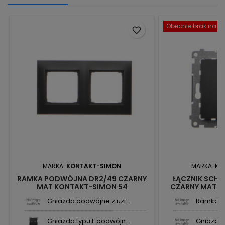
Obecnie brak na st
favorite_border
MARKA:
KONTAKT-SIMON
MARKA:
KO
RAMKA PODWÓJNA DR2/49 CZARNY
ŁĄCZNIK SCH
MAT KONTAKT-SIMON 54
CZARNY MAT K
Gniazdo podwójne z uzi...
Ramka po
Gniazdo typu F podwójn...
Gniazdo 