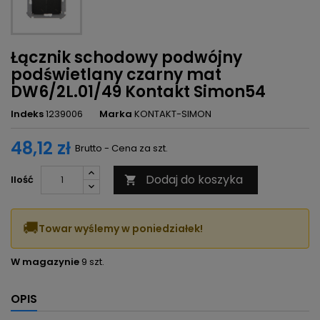
Łącznik schodowy podwójny
podświetlany czarny mat
DW6/2L.01/49 Kontakt Simon54
Indeks
1239006
Marka
KONTAKT-SIMON
48,12 zł
Brutto - Cena za szt.
Dodaj do koszyka
Ilość

🚚
Towar wyślemy w poniedziałek!
W magazynie
9 szt.
OPIS