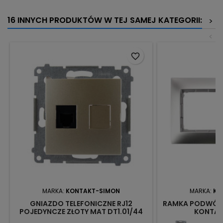
16 INNYCH PRODUKTÓW W TEJ SAMEJ KATEGORII:
>
<
favorite_border
MARKA:
KONTAKT-SIMON
MARKA:
KO
GNIAZDO TELEFONICZNE RJ12
RAMKA PODWÓJN
POJEDYNCZE ZŁOTY MAT DT1.01/44
KONTAK
KONTAKT SIMON54