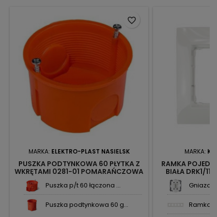
favorite_border
MARKA:
ELEKTRO-PLAST NASIELSK
MARKA:
KO
PUSZKA PODTYNKOWA 60 PŁYTKA Z
RAMKA POJEDY
WKRĘTAMI 0281-01 POMARAŃCZOWA
BIAŁA DRK1/11
PK-60 PRO ELEKTRO-PLAST
Puszka p/t 60 łączona ...
Gniazdo 
Puszka podtynkowa 60 g...
Ramka pi