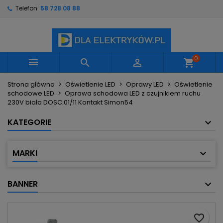
Telefon:
58 728 08 88
×
×
×
Moje listy życzeń
Utwórz listę życzeń
Zaloguj się
Utwórz nową listę
add_circle_outline
Musisz być zalogowany by zapisać produkty na
Nazwa listy życzeń
swojej liście życzeń.
0



shopping_cart
Strona główna
Oświetlenie LED
Oprawy LED
Oświetlenie
Anuluj
Zaloguj się
schodowe LED
Oprawa schodowa LED z czujnikiem ruchu
Anuluj
Utwórz listę życzeń
230V biała DOSC.01/11 Kontakt Simon54
KATEGORIE
MARKI
BANNER
favorite_border