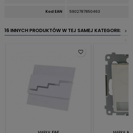
Kod EAN
5902787850463
16 INNYCH PRODUKTÓW W TEJ SAMEJ KATEGORII:
>
<
favorite_border
MARKA:
F&F
MARKA:
KO