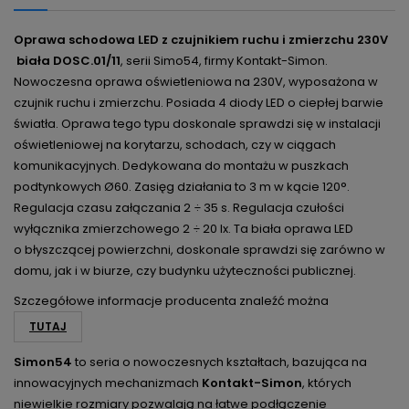
Oprawa schodowa LED z czujnikiem ruchu i zmierzchu 230V
biała DOSC.01/11
, serii Simo54, firmy Kontakt-Simon.
Nowoczesna oprawa oświetleniowa na 230V, wyposażona w
czujnik ruchu i zmierzchu. Posiada 4 diody LED o ciepłej barwie
światła. Oprawa tego typu doskonale sprawdzi się w instalacji
oświetleniowej na korytarzu, schodach, czy w ciągach
komunikacyjnych. Dedykowana do montażu w puszkach
podtynkowych Ø60. Zasięg działania to 3 m w kącie 120°.
Regulacja czasu załączania 2 ÷ 35 s. Regulacja czułości
wyłącznika zmierzchowego 2 ÷ 20 lx. Ta biała oprawa LED
o błyszczącej powierzchni, doskonale sprawdzi się zarówno w
domu, jak i w biurze, czy budynku użyteczności publicznej.
Szczegółowe informacje producenta znaleźć można
TUTAJ
Simon54
to seria o nowoczesnych kształtach, bazująca na
innowacyjnych mechanizmach
Kontakt-Simon
, których
niewielkie rozmiary pozwalają na łatwe podłączenie