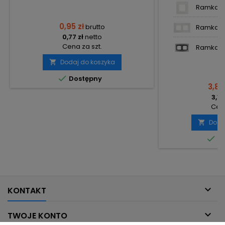
Ramka po
0,95 zł
brutto
Ramka po
0,77 zł
netto
Cena za szt.
Ramka po
Dodaj do koszyka


Dostępny
3,86
3,14
Cena
Doda


Do

KONTAKT

TWOJE KONTO