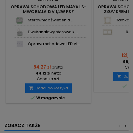
OPRAWA SCHODOWA LED MAYA LS-
OPRAWA SCHODO
MWC BIAŁA 12V 1,2W F&F
230V KREM K
Sterownik oświetlenia ...
Ramka p
Dwukanałowy sterownik ...
Ra
Oprawa schodowa LED VI...
121,25
98,58
54,27 zł
brutto
Cena
44,12 zł
netto
Doda

Cena za szt.

Do
Dodaj do koszyka


W magazynie
ZOBACZ TAKŻE
<
>