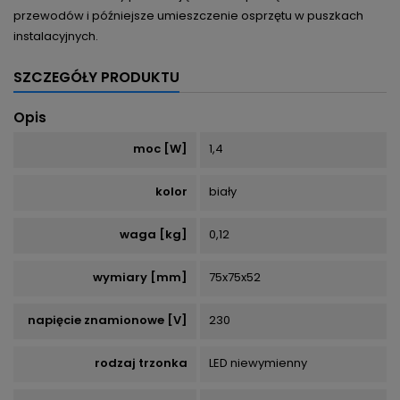
przewodów i późniejsze umieszczenie osprzętu w puszkach
instalacyjnych.
SZCZEGÓŁY PRODUKTU
Opis
moc [W]
1,4
kolor
biały
waga [kg]
0,12
wymiary [mm]
75x75x52
napięcie znamionowe [V]
230
rodzaj trzonka
LED niewymienny