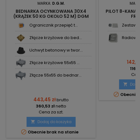
MARKA:
D.G.M.
MARK
BEDNARKA OCYNKOWANA 30X4
PILOT 8-KANAŁ
(KRĄŻEK 50 KG OKOŁO 52 M) DGM
FRE
Ogranicznik przepięć t...
Zestaw s
Złącze krzyżowe do bed...
Radiowy 
Uchwyt betonowy w twor...
142,8
Złącze krzyżowe 55x55 ...
116,1
Cena
Złącze 55x55 do bednar...
Doda


Obecnie 
443,45 zł
brutto
360,53 zł
netto
Cena za szt.
Dodaj do koszyka


Obecnie brak na stanie