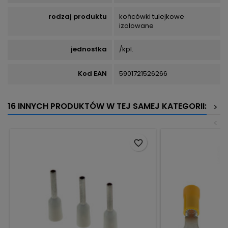
rodzaj produktu
końcówki tulejkowe
izolowane
jednostka
/kpl.
Kod EAN
5901721526266
16 INNYCH PRODUKTÓW W TEJ SAMEJ KATEGORII:
>
<
favorite_border