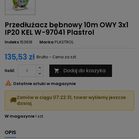
Przedłużacz bębnowy 10m OWY 3x1
IP20 KEL W-97041 Plastrol
Indeks
153618
Marka
PLASTROL
135,53 zł
Brutto - Cena za szt.
Dodaj do koszyka
Ilość


Ostatnie sztuki w magazynie
Zamów w ciągu
07:22:30
, towar wyślemy jeszcze
🚚
dzisiaj.
W magazynie
1 szt.
OPIS