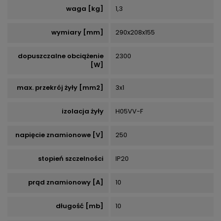
waga [kg]
1,3
wymiary [mm]
290x208x155
dopuszczalne obciążenie
2300
[W]
max. przekrój żyły [mm2]
3x1
izolacja żyły
H05VV-F
napięcie znamionowe [V]
250
stopień szczelności
IP20
prąd znamionowy [A]
10
długość [mb]
10