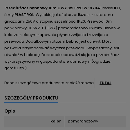
Przedłużacz bębnowy 10m OWY 3x1 IP20
W-97041
marki
KEL
,
firmy
PLASTROL
. Wysokiej jakości przedłużasz
z czterema
gniazdami 250V o stopniu szczelności IP20. Przewód 10m
polwinitowy H05VV-F (OWY) pomarańczowy 3x1mm. Bęben w
kolorze zielonym zapewnia płynne zwijanie i rozwijanie
przewodu. Dodatkowym atutem bębna jest uchwyt, który
pozwala przymocować wtyczkę przewodu. Wyposażony jest
również w blokadę. Doskonale sprawdzi się jako przedłużacz
wykorzystywany w gospodarstwie domowym (ogrodzie,
garażu, itp.).
Dane szczegółowe producenta znaleźć można
TUTAJ
SZCZEGÓŁY PRODUKTU
Opis
kolor
pomarańczowy