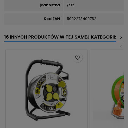
jednostka
/szt.
Kod EAN
5902273400752
16 INNYCH PRODUKTÓW W TEJ SAMEJ KATEGORII:
>
<
favorite_border