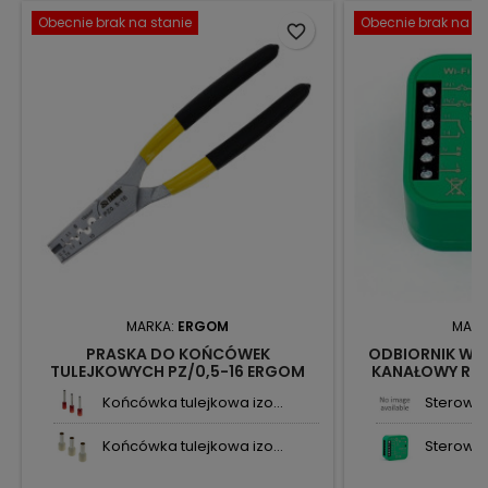
Obecnie brak na stanie
Obecnie brak na st
favorite_border
MARKA:
ERGOM
MARK
PRASKA DO KOŃCÓWEK
ODBIORNIK WI-
TULEJKOWYCH PZ/0,5-16 ERGOM
KANAŁOWY ROW
Końcówka tulejkowa izo...
Sterownik 
Końcówka tulejkowa izo...
Sterowni