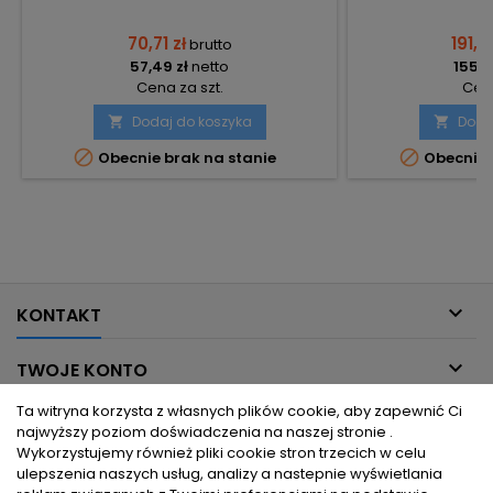
70,71 zł
191,41
brutto
57,49 zł
netto
155,6
Cena za szt.
Cena
Dodaj do koszyka
Doda




Obecnie brak na stanie
Obecnie 

KONTAKT

TWOJE KONTO
Ta witryna korzysta z własnych plików cookie, aby zapewnić Ci

INFORMACJE DLA CIEBIE
najwyższy poziom doświadczenia na naszej stronie .
Wykorzystujemy również pliki cookie stron trzecich w celu
ulepszenia naszych usług, analizy a nastepnie wyświetlania

PRODUKTY