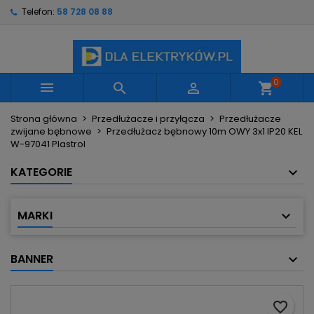
Telefon:
58 728 08 88
×
×
×
Moje listy życzeń
Utwórz listę życzeń
Zaloguj się
Utwórz nową listę
add_circle_outline
Musisz być zalogowany by zapisać produkty na
Nazwa listy życzeń
swojej liście życzeń.
0



shopping_cart
Strona główna
Przedłużacze i przyłącza
Przedłużacze
Anuluj
Zaloguj się
zwijane bębnowe
Przedłużacz bębnowy 10m OWY 3x1 IP20 KEL
Anuluj
Utwórz listę życzeń
W-97041 Plastrol
KATEGORIE
MARKI
BANNER
favorite_border