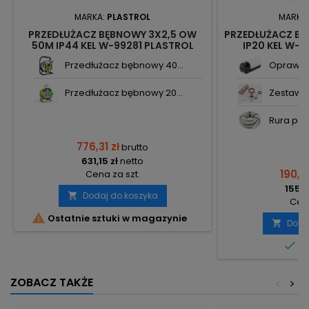
MARKA:
PLASTROL
MARKA
PRZEDŁUŻACZ BĘBNOWY 3X2,5 OW
PRZEDŁUŻACZ BĘ
50M IP44 KEL W-99281 PLASTROL
IP20 KEL W-
Przedłużacz bębnowy 40...
Oprawa k
Przedłużacz bębnowy 20...
Zestaw o
Rura pesz
776,31 zł
brutto
631,15 zł
netto
190,9
Cena za szt.
155,2
Dodaj do koszyka

Cena

Ostatnie sztuki w magazynie
Doda


Do
ZOBACZ TAKŻE
<
>