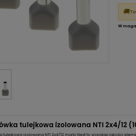
🚚
To
W maga
wka tulejkowa izolowana NTI 2x4/12 (10
 tulejkowa izolowana NTI 2x4/12 marki Next to wysokiej jakości el