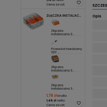
favorite_border
Cena za szt.
SZCZE
ZŁĄCZKA INSTALACYJNA 3X UNIWERSALNA COMPACT 221-413 WAGO
Opis
Złączka
instalacyjna 3...
Przewód miedziany
YDY ...
Złączka
instalacyjna 3...
Złączka
instalacyjna 3...
1,78 zł
brutto
1,45 zł
netto
favorite_border
Cena za szt.