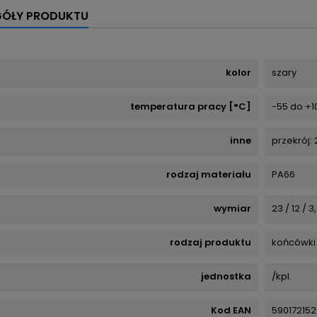
GÓŁY PRODUKTU
kolor
szary
temperatura pracy [°C]
-55 do +1
inne
przekrój:
rodzaj materiału
PA66
wymiar
23 / 12 / 3
rodzaj produktu
końcówki 
jednostka
/kpl.
Kod EAN
59017215