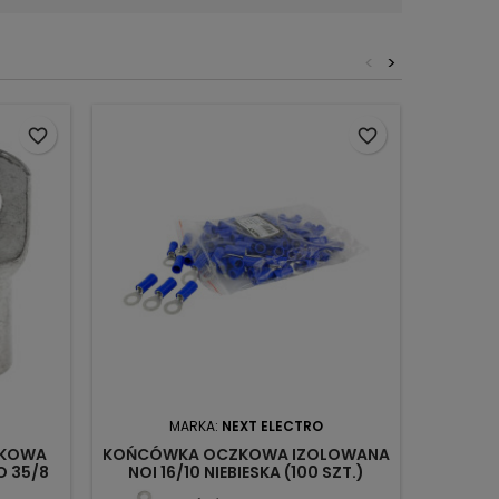
<
>
favorite_border
favorite_border
MARKA:
NEXT ELECTRO
ZKOWA
KOŃCÓWKA OCZKOWA IZOLOWANA
K
 35/8
NOI 16/10 NIEBIESKA (100 SZT.)
NIEIZOL
1874817 NEXT