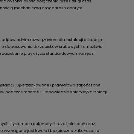
ć wysoką jakość połączenia przez długi czas.
ornością mechaniczną oraz bardzo dobrymi
 ją odpowiednim rozwiązaniem dla instalacji o średnim
ie dopasowanie do zacisków śrubowych i umożliwia
 zaciskanie przy użyciu standardowych narzędzi
instalacji. Uporządkowane i prawidłowo zakończone
dów podczas montażu. Odpowiednia kolorystyka izolacji
znych, systemach automatyki, rozdzielnicach oraz
e wymagane jest trwałe i bezpieczne zakończenie