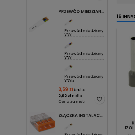
PRZEWÓD MIEDZIANY YDYP DRUT 3X1,5MM2 ŻO 450/750V
16 INN
Przewód miedziany
YDY ...
Przewód miedziany
YDY ...
Przewód miedziany
YDYp...
3,59 zł
brutto
2,92 zł
netto
favorite_border
Cena za metr
ZŁĄCZKA INSTALACYJNA 3X COMPACT POMARAŃCZOWA 2273-203 WAGO
K
IZOL
Przewód miedziany