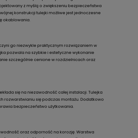
rojektowany z myślą o zwiększeniu bezpieczeństwa
jnej konstrukcji tulejki możliwe jest jednoczesne
ę okablowania.
 czyni go niezwykle praktycznym rozwiązaniem w
ejka pozwala na szybkie i estetyczne wykonanie
ie szczególnie cenione w rozdzielnicach oraz
zekłada się na niezawodność całej instalacji. Tulejka
ich rozwarstwianiu się podczas montażu. Dodatkowo
prawia bezpieczeństwo użytkowania.
zewodność oraz odporność na korozję. Warstwa