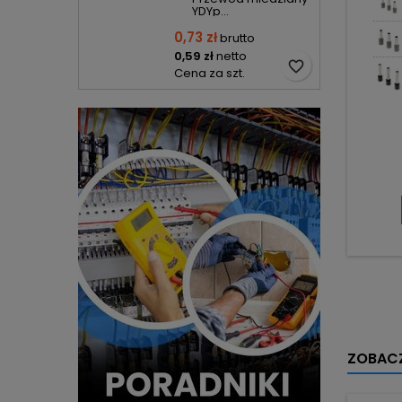
YDYp...
0,73 zł
brutto
0,59 zł
netto
favorite_border
Cena za szt.
ZOBACZ