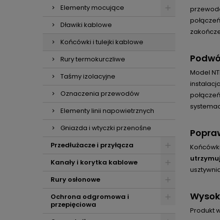
Elementy mocujące
przewodó
połączeń,
Dławiki kablowe
zakończe
Końcówki i tulejki kablowe
Podwój
Rury termokurczliwe
Model NT
Taśmy izolacyjne
instalacj
Oznaczenia przewodów
połączeń
systemac
Elementy linii napowietrznych
Gniazda i wtyczki przenośne
Popraw
Przedłużacze i przyłącza
Końcówki
utrzymuj
Kanały i korytka kablowe
usztywni
Rury osłonowe
Wysoki
Ochrona odgromowa i
przepięciowa
Produkt 