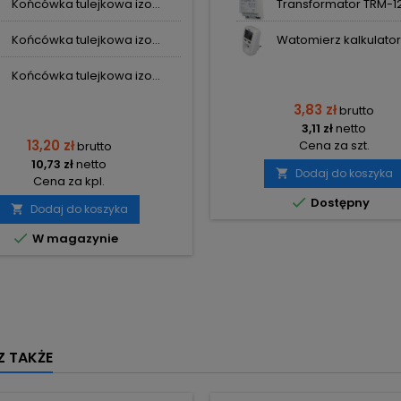
Końcówka tulejkowa izo...
Transformator TRM-12 
Końcówka tulejkowa izo...
Watomierz kalkulator 
Końcówka tulejkowa izo...
3,83 zł
brutto
3,11 zł
netto
13,20 zł
Cena za szt.
brutto
10,73 zł
netto
Dodaj do koszyka

Cena za kpl.

Dostępny
Dodaj do koszyka


W magazynie
 TAKŻE