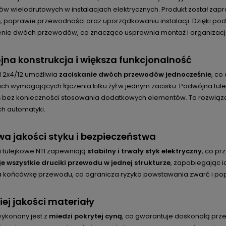
w wielodrutowych w instalacjach elektrycznych. Produkt został zap
 poprawie przewodności oraz uporządkowaniu instalacji. Dzięki podwó
nie dwóch przewodów, co znacząco usprawnia montaż i organizacj
na konstrukcja i większa funkcjonalność
I 2x4/12 umożliwia
zaciskanie dwóch przewodów jednocześnie
, co
ach wymagających łączenia kilku żył w jednym zacisku. Podwójna tul
 bez konieczności stosowania dodatkowych elementów. To rozwiązan
h automatyki.
a jakości styku i bezpieczeństwa
 tulejkowe NTI zapewniają
stabilny i trwały styk elektryczny
, co pr
e wszystkie druciki przewodu w jednej strukturze
, zapobiegając 
a końcówkę przewodu, co ogranicza ryzyko powstawania zwarć i po
ej jakości materiały
wykonany jest z
miedzi pokrytej cyną
, co gwarantuje doskonałą pr