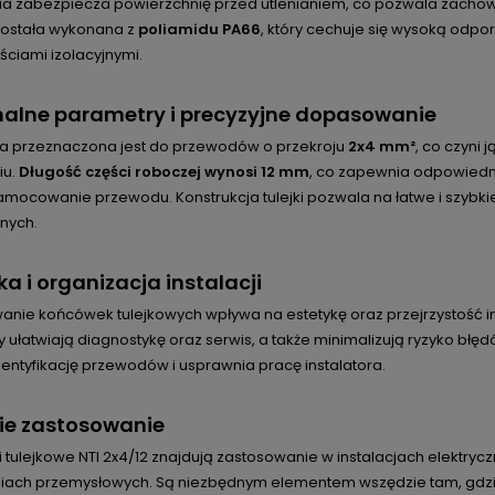
a zabezpiecza powierzchnię przed utlenianiem, co pozwala zachowa
 została wykonana z
poliamidu PA66
, który cechuje się wysoką odp
ściami izolacyjnymi.
alne parametry i precyzyjne dopasowanie
 przeznaczona jest do przewodów o przekroju
2x4 mm²
, co czyni
iu.
Długość części roboczej wynosi 12 mm
, co zapewnia odpowiedn
mocowanie przewodu. Konstrukcja tulejki pozwala na łatwe i szybkie
jnych.
ka i organizacja instalacji
anie końcówek tulejkowych wpływa na estetykę oraz przejrzystość 
ułatwiają diagnostykę oraz serwis, a także minimalizują ryzyko błę
dentyfikację przewodów i usprawnia pracę instalatora.
ie zastosowanie
tulejkowe NTI 2x4/12 znajdują zastosowanie w instalacjach elektryc
iach przemysłowych. Są niezbędnym elementem wszędzie tam, gdzi