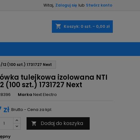
Witaj,
Zaloguj się
lub
Stwórz konto
×
×
×
shopping_cart
Koszyk:
0
szt. - 0,00 zł
ę
12 (100 szt.) 1731727 Next
ń
ówka tulejkowa izolowana NTI
2 (100 szt.) 1731727 Next
28396
Marka
Next Electro
 zł
Brutto - Cena za kpl.
Dodaj do koszyka

ępny