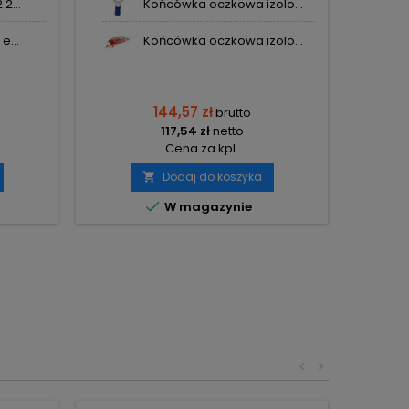
2...
Końcówka oczkowa izolo...
e...
Końcówka oczkowa izolo...
144,57 zł
brutto
117,54 zł
netto
Cena za kpl.
Dodaj do koszyka


W magazynie
<
>