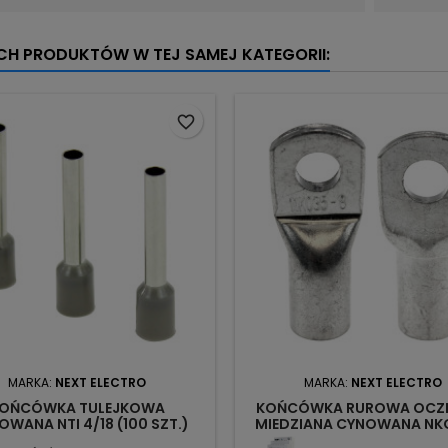
YCH PRODUKTÓW W TEJ SAMEJ KATEGORII:
favorite_border
MARKA:
NEXT ELECTRO
MARKA:
NEXT ELECTRO
OŃCÓWKA TULEJKOWA
KOŃCÓWKA RUROWA OC
OWANA NTI 4/18 (100 SZT.)
MIEDZIANA CYNOWANA NKO
1722537 NEXT
2068206 NEXT