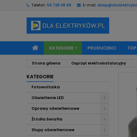
Telefon:
58 728 08 88
E-mail:
sklep@dlaelektryko
M
U
Z
add_circle_outline
Mu
Na
KATEGORIE
PRODUCENCI
TOP
Strona główna
Osprzęt elektroinstalacyjny
KATEGORIE
Fotowoltaika
Oświetlenie LED
Oprawy oświetleniowe
Źródła światła
Słupy oświetleniowe