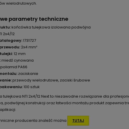
w wielodrutowych.
owe parametry techniczne
uktu:
końcówka tulejkowa izolowana podwójna
I 2x4/12
atalogowy:
1731727
 przewodu:
2x4 mm²
ulejki:
12 mm
:
miedź cynowana
poliamid PA66
montażu:
zaciskanie
wanie:
przewody wielodrutowe, zaciski śrubowe
opakowaniu:
100 sztuk
tulejkowa NTI 2x4/12 Next to niezawodne rozwiązanie dla profesjonaln
a, podwójnej konstrukcji oraz łatwości montażu produkt zapewnia t
aplikacji.
hniczne producenta znaleźć można
TUTAJ