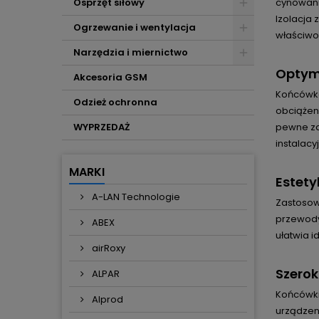
Osprzęt siłowy
cynowani
Izolacja
Ogrzewanie i wentylacja
właściwo
Narzędzia i miernictwo
Optym
Akcesoria GSM
Końcówka
Odzież ochronna
obciążen
WYPRZEDAŻ
pewne za
instalacy
MARKI
Estety
A-LAN Technologie
Zastosow
przewody 
ABEX
ułatwia i
airRoxy
Szerok
ALPAR
Końcówki 
Alprod
urządzen