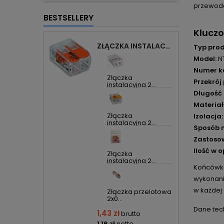
przewodó
BESTSELLERY
Klucz
ZŁĄCZKA INSTALACYJNA 2X UNIWERSALNA COMPACT 221-412 WAGO
Typ prod
Model:
NT
Numer k
Złączka
Przekrój
instalacyjna 2...
Długość t
Materiał
Złączka
Izolacja:
instalacyjna 2...
Sposób 
Zastoso
Ilość w 
Złączka
instalacyjna 2...
Końcówka 
wykonani
w każdej 
Złączka przelotowa
2x0...
Dane tec
1,43 zł
brutto
1,16 zł
netto