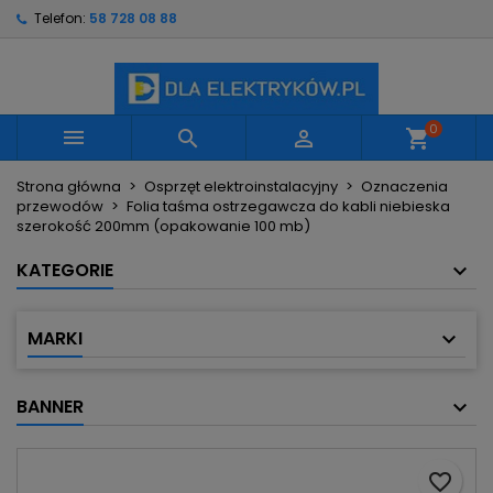
Telefon:
58 728 08 88
×
×
×
Moje listy życzeń
Utwórz listę życzeń
Zaloguj się
Utwórz nową listę
add_circle_outline
Musisz być zalogowany by zapisać produkty na
Nazwa listy życzeń
swojej liście życzeń.
0



shopping_cart
Strona główna
Osprzęt elektroinstalacyjny
Oznaczenia
Anuluj
Zaloguj się
przewodów
Folia taśma ostrzegawcza do kabli niebieska
Anuluj
Utwórz listę życzeń
szerokość 200mm (opakowanie 100 mb)
KATEGORIE
MARKI
BANNER
favorite_border