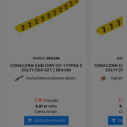
MARKA:
ERGOM
MARK
OZNACZNIK KABLOWY OZ-1 CYFRA 2
OZNACZNIK KAB
ŻÓŁTY (100 SZT.) ERGOM
ŻÓŁTY (10
Końcówka oczkowa alumi...
Ograniczn
7,15 zł
7,15 
brutto
5,81 zł
netto
5,81
Cena za kpl.
Cena
Dodaj do koszyka
Doda

