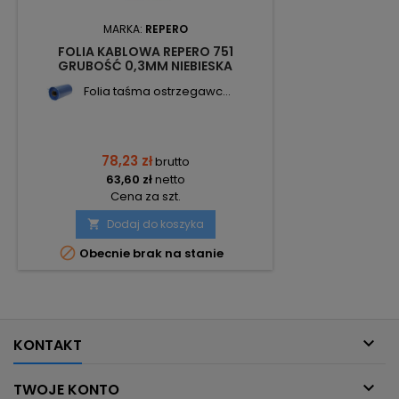
MARKA:
REPERO
FOLIA KABLOWA REPERO 751
GRUBOŚĆ 0,3MM NIEBIESKA
20CM/100M TO7513-0200-100-03
Folia taśma ostrzegawc...
78,23 zł
brutto
63,60 zł
netto
Cena za szt.
Dodaj do koszyka


Obecnie brak na stanie

KONTAKT

TWOJE KONTO