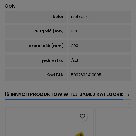
Opis
kolor
niebieski
długość [mb]
100
szerokość [mm]
200
jednostka
/szt.
Kod EAN
5907603410005
16 INNYCH PRODUKTÓW W TEJ SAMEJ KATEGORII:
>
<
favorite_border