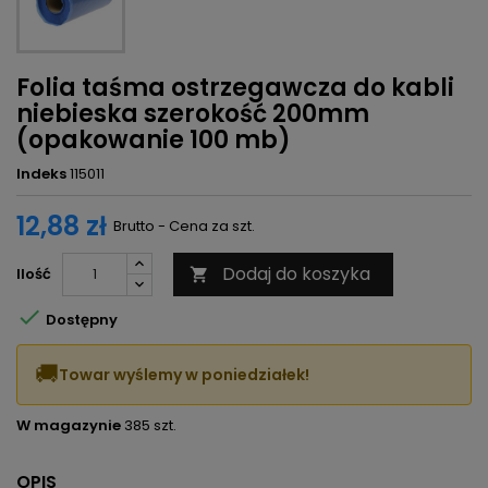
Folia taśma ostrzegawcza do kabli
niebieska szerokość 200mm
(opakowanie 100 mb)
Indeks
115011
12,88 zł
Brutto - Cena za szt.
Dodaj do koszyka
Ilość


Dostępny
🚚
Towar wyślemy w poniedziałek!
W magazynie
385 szt.
OPIS