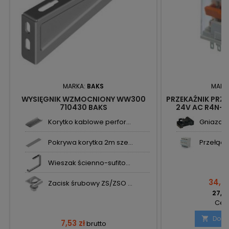
MARKA:
BAKS
MARK
WYSIĘGNIK WZMOCNIONY WW300
PRZEKAŹNIK PRZE
710430 BAKS
24V AC R4N-
86062
Korytko kablowe perfor...
Gniazdo 
Pokrywa korytka 2m sze...
Przełączn
Wieszak ścienno-sufito...
34,06
Zacisk śrubowy ZS/ZSO ...
27,69
Cena
Doda

7,53 zł
brutto