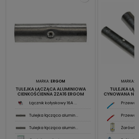
MARKA:
ERGOM
MARKA:
N
TULEJKA ŁĄCZĄCA ALUMINIOWA
TULEJKA ŁĄC
CIENKOŚCIENNA 2ZA16 ERGOM
CYNOWANA NTL
1957
Łącznik kołyskowy 16A ...
Przewód 
Tulejka łącząca alumin...
Przewód 
Tulejka łącząca alumin...
Żarówka 