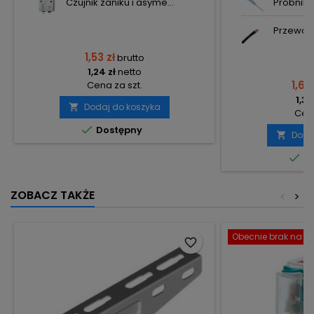
Czujnik zaniku i asyme...
Próbnik e
Przewód 
1,53 zł
brutto
1,24 zł
netto
1,69 
Cena za szt.
1,37
Dodaj do koszyka

Cena

Dostępny
Doda


Do
ZOBACZ TAKŻE
<
>
Obecnie brak na st
favorite_border