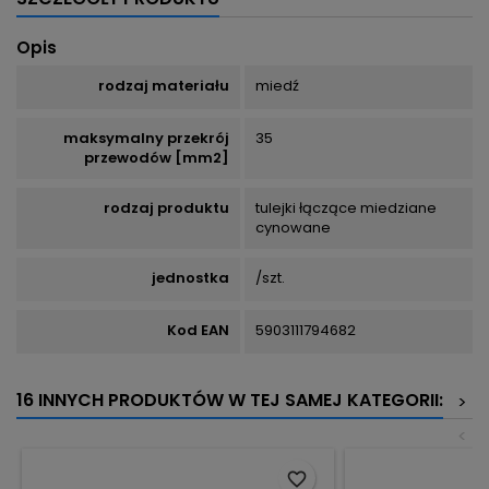
Opis
rodzaj materiału
miedź
maksymalny przekrój
35
przewodów [mm2]
rodzaj produktu
tulejki łączące miedziane
cynowane
jednostka
/szt.
Kod EAN
5903111794682
16 INNYCH PRODUKTÓW W TEJ SAMEJ KATEGORII:
>
<
favorite_border