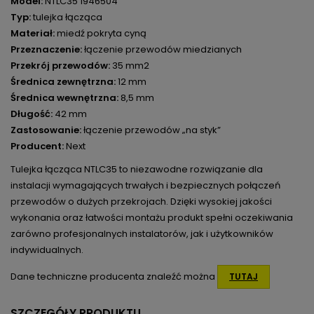
Model:
NTLC35 1946504
Typ:
tulejka łącząca
Materiał:
miedź pokryta cyną
Przeznaczenie:
łączenie przewodów miedzianych
Przekrój przewodów:
35 mm2
Średnica zewnętrzna:
12 mm
Średnica wewnętrzna:
8,5 mm
Długość:
42 mm
Zastosowanie:
łączenie przewodów „na styk”
Producent:
Next
Tulejka łącząca NTLC35 to niezawodne rozwiązanie dla
instalacji wymagających trwałych i bezpiecznych połączeń
przewodów o dużych przekrojach. Dzięki wysokiej jakości
wykonania oraz łatwości montażu produkt spełni oczekiwania
zarówno profesjonalnych instalatorów, jak i użytkowników
indywidualnych.
Dane techniczne producenta znaleźć można
TUTAJ
SZCZEGÓŁY PRODUKTU