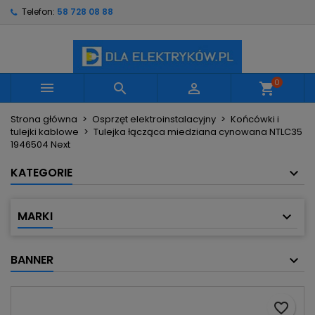
Telefon:
58 728 08 88
×
×
×
Moje listy życzeń
Utwórz listę życzeń
Zaloguj się
Utwórz nową listę
add_circle_outline
Musisz być zalogowany by zapisać produkty na
Nazwa listy życzeń
swojej liście życzeń.
0



shopping_cart
Strona główna
Osprzęt elektroinstalacyjny
Końcówki i
Anuluj
Zaloguj się
tulejki kablowe
Tulejka łącząca miedziana cynowana NTLC35
Anuluj
Utwórz listę życzeń
1946504 Next
KATEGORIE
MARKI
BANNER
favorite_border