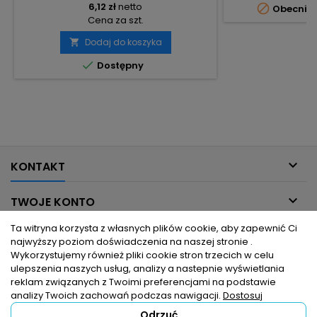
6,12 zł
netto

Obecnie 
Cena za szt.
Dodaj do koszyka


Dostępny

KONTAKT

TWOJE KONTO
Ta witryna korzysta z własnych plików cookie, aby zapewnić Ci

INFORMACJE DLA CIEBIE
najwyższy poziom doświadczenia na naszej stronie .
Wykorzystujemy również pliki cookie stron trzecich w celu
ulepszenia naszych usług, analizy a nastepnie wyświetlania

PRODUKTY
reklam związanych z Twoimi preferencjami na podstawie
analizy Twoich zachowań podczas nawigacji.
Dostosuj
Odrzuć