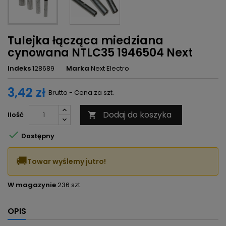
Tulejka łącząca miedziana
cynowana NTLC35 1946504 Next
Indeks
128689
Marka
Next Electro
3,42 zł
Brutto - Cena za szt.
Dodaj do koszyka
Ilość


Dostępny
🚚
Towar wyślemy jutro!
W magazynie
236 szt.
OPIS