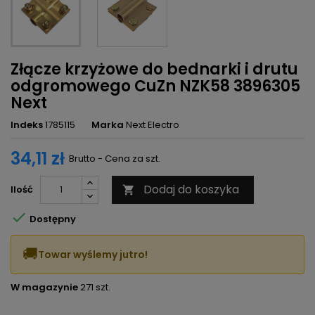
Złącze krzyżowe do bednarki i drutu
odgromowego CuZn NZK58 3896305
Next
Indeks
1785115
Marka
Next Electro
34,11 zł
Brutto - Cena za szt.
Dodaj do koszyka
Ilość


Dostępny
🚚
Towar wyślemy jutro!
W magazynie
271 szt.