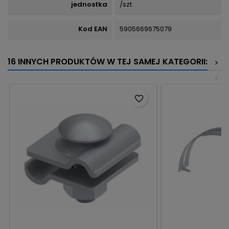
jednostka
/szt.
Kod EAN
5905669675079
16 INNYCH PRODUKTÓW W TEJ SAMEJ KATEGORII:
>
<
favorite_border