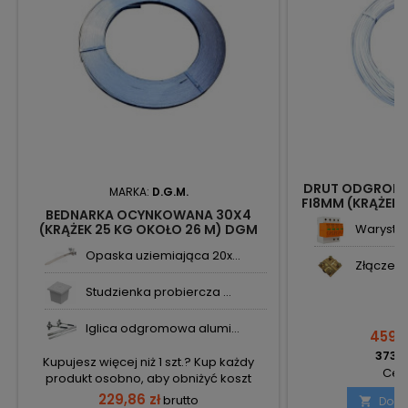
DRUT ODGROM
MARKA:
D.G.M.
FI8MM (KRĄŻEK 
BEDNARKA OCYNKOWANA 30X4
(KRĄŻEK 25 KG OKOŁO 26 M) DGM
Warystor
Opaska uziemiająca 20x...
Złącze k
Studzienka probiercza ...
Iglica odgromowa alumi...
459,7
373,7
Kupujesz więcej niż 1 szt.? Kup każdy
Cena
produkt osobno, aby obniżyć koszt
transportu!
229,86 zł
brutto
Doda
