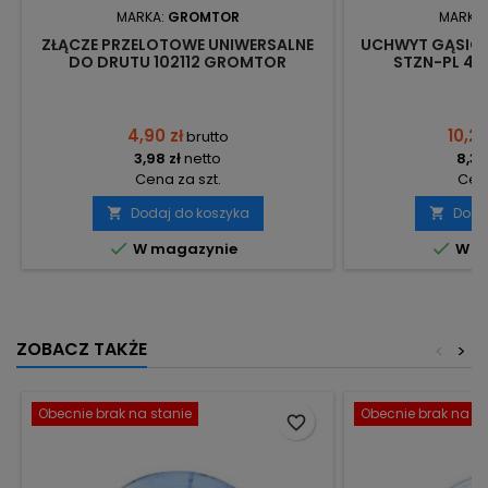
MARKA:
GROMTOR
MARKA
ZŁĄCZE PRZELOTOWE UNIWERSALNE
UCHWYT GĄSIOR
DO DRUTU 102112 GROMTOR
STZN-PL 4
4,90 zł
10,28
brutto
3,98 zł
netto
8,36
Cena za szt.
Cena
Dodaj do koszyka
Doda




W magazynie
W m
ZOBACZ TAKŻE
<
>
Obecnie brak na stanie
Obecnie brak na st
favorite_border