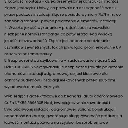
3. Łatwość montażu – dzięki przemyślanej konstrukcji, montaż
złącza jest szybki i łatwy, co pozwala na oszczędność czasu i
pracy podczas instalacji. Złącze posiada wymiary 71x71 mm, co
zapewnia stabilne i pewne połączenie elementów instalacji.
4. Wysoka jakość wykonania – produkt spełnia wszystkie
niezbędne normy i standardy, co potwierdza jego wysoką
jakość i niezawodność. Złącze jest odporne na działanie
czynników zewnętrznych, takich jak wilgoć, promieniowanie UV
oraz skrajne temperatury.
5. Bezpieczeństwo użytkowania – zastosowanie złącza CuZn
NZK58 3896305 Next gwarantuje bezpieczne i trwałe połączenie
elementów instalacji odgromowej, co jest kluczowe dla
ochrony budynków i instalacji elektrycznych przed skutkami
wyładowań atmosferycznych.
Wybierając złącze krzyżowe do bednarki i drutu odgromowego
CuZn NZK58 3896305 Next, inwestujesz w niezawodność i
trwałość swojej instalacji odgromowej. Solidna konstrukcja i
odporność na korozję gwarantują długą żywotność produktu, a
łatwość montażu pozwala na szybkie i bezproblemowe