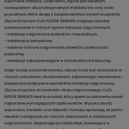
wykonanie instalacji. Dzięki temu, złącze jest idealnym
rozwiązaniem dla profesjonalnych instalatorów oraz osób
prywatnych, które dbają o bezpieczeństwo swoich budynków.
Złącze krzyżowe CuZn NZK58 3896305 znajduje szerokie
zastosowanie w różnych typach instalacji odgromowych:
- instalacje odgromowe budynków mieszkalnych,
- instalacje przemysłowe,
- systemy ochrony odgromowej obiektów użyteczności
publicznej,
- instalacje zabezpieczające w infrastrukturze krytycznej.
Dzięki swojej wszechstronności, złącze może być stosowane w
różnych warunkach i środowiskach, zapewniając niezawodne i
bezpieczne połączenie elementów instalacji odgromowej.
Złącze krzyżowe do bednarki i drutu odgromowego CuZn
NZK58 3896305 Next to produkt, który spełni oczekiwania nawet
najbardziej wymagających użytkowników. Wysoka jakość
wykonania, trwałość oraz łatwość montażu sprawiają, że jest to
idealne rozwiązanie do różnych zastosowań w instalacjach
odgromowych. Wybierając produkty Next, inwestujesz w