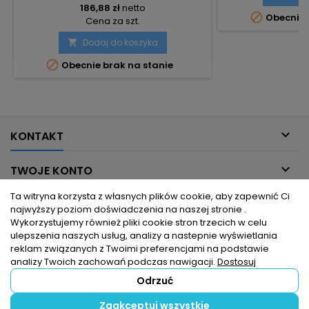
186,88 zł
netto

Obecnie 
Cena za szt.
Dodaj do koszyka


Obecnie brak na stanie

KONTAKT

TWOJE KONTO
Ta witryna korzysta z własnych plików cookie, aby zapewnić Ci

INFORMACJE DLA CIEBIE
najwyższy poziom doświadczenia na naszej stronie .
Wykorzystujemy również pliki cookie stron trzecich w celu
ulepszenia naszych usług, analizy a nastepnie wyświetlania

PRODUKTY
reklam związanych z Twoimi preferencjami na podstawie
analizy Twoich zachowań podczas nawigacji.
Dostosuj
Odrzuć
© Copyright 2026 hurtownia elektryczna dlaelektrykow.pl. Wszelkie
Zaakceptuj wszystkie