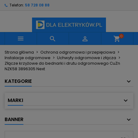
Telefon:
58 728 08 88
×
×
×
Moje listy życzeń
Utwórz listę życzeń
Zaloguj się
Utwórz nową listę
add_circle_outline
Musisz być zalogowany by zapisać produkty na
Nazwa listy życzeń
swojej liście życzeń.
0



shopping_cart
Strona główna
Ochrona odgromowa i przepięciowa
Anuluj
Zaloguj się
Instalacje odgromowe
Uchwyty odgromowe i złącza
Anuluj
Utwórz listę życzeń
Złącze krzyżowe do bednarki i drutu odgromowego CuZn
NZK58 3896305 Next
KATEGORIE
MARKI
BANNER