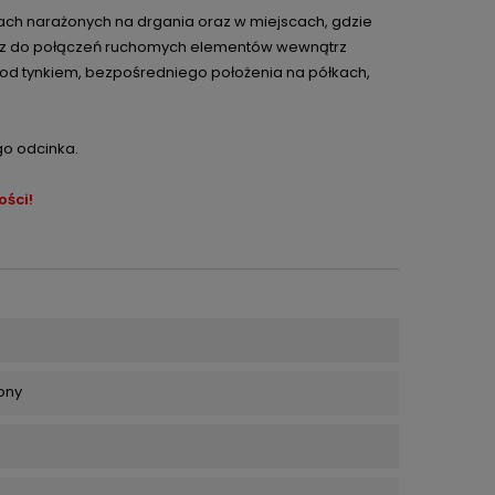
ach narażonych na drgania oraz w miejscach, gdzie
raz do połączeń ruchomych elementów wewnątrz
 pod tynkiem, bezpośredniego położenia na półkach,
o odcinka.
ości!
lony