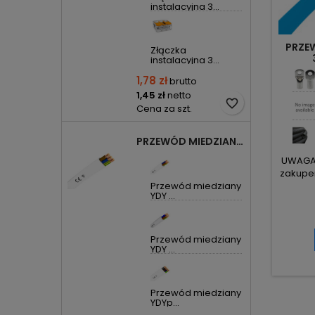
instalacyjna 3...
PRZE
Złączka
instalacyjna 3...
1,78 zł
brutto
1,45 zł
netto
favorite_border
Cena za szt.
PRZEWÓD MIEDZIANY YDYP DRUT 3X1,5MM2 ŻO 450/750V
UWAGA! 
zakupem
Przewód miedziany
YDY ...
Przewód miedziany
YDY ...
Przewód miedziany
YDYp...