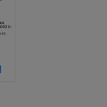
KA
D02 Z-
TON
SZ...