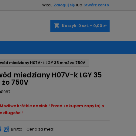
Witaj,
Zaloguj się
lub
Stwórz konto
×
×
×
shopping_cart
Koszyk:
0
szt. - 0,00 zł
ę
ewód miedziany H07V-k LGY 35 mm2 żo 750V
ń
wód miedziany H07V-k LGY 35
żo 750V
41087
ożliwe krótkie odcinki! Przed zakupem zapytaj o
e długości!
 zł
Brutto - Cena za metr.