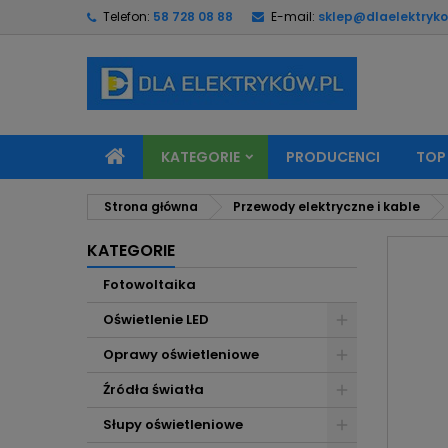
Telefon:
58 728 08 88
E-mail:
sklep@dlaelektryko
M
U
Z
add_circle_outline
Mu
Na
KATEGORIE
PRODUCENCI
TOP
Strona główna
Przewody elektryczne i kable
KATEGORIE
Fotowoltaika
Oświetlenie LED
Oprawy oświetleniowe
Źródła światła
Słupy oświetleniowe