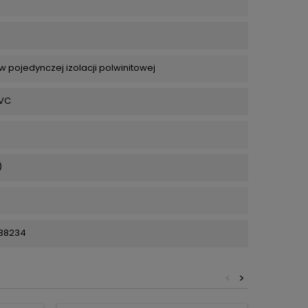
 pojedynczej izolacji polwinitowej
PVC
)
38234
<
>