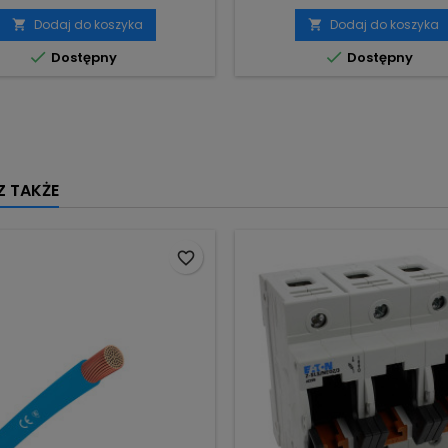
Dodaj do koszyka
Dodaj do koszyka




Dostępny
Dostępny
 TAKŻE
favorite_border