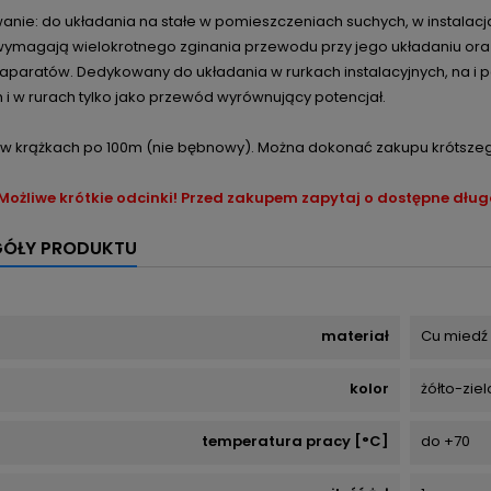
anie: do układania na stałe w pomieszczeniach suchych, w instalacj
wymagają wielokrotnego zginania przewodu przy jego układaniu o
 aparatów. Dedykowany
do układania w rurkach instalacyjnych, na i
 i w rurach tylko jako przewód wyrównujący potencjał.
w krążkach po 100m (nie bębnowy). Można dokonać zakupu krótszeg
ożliwe krótkie odcinki! Przed zakupem zapytaj o dostępne dług
GÓŁY PRODUKTU
materiał
Cu miedź
kolor
żółto-zie
temperatura pracy [°C]
do +70