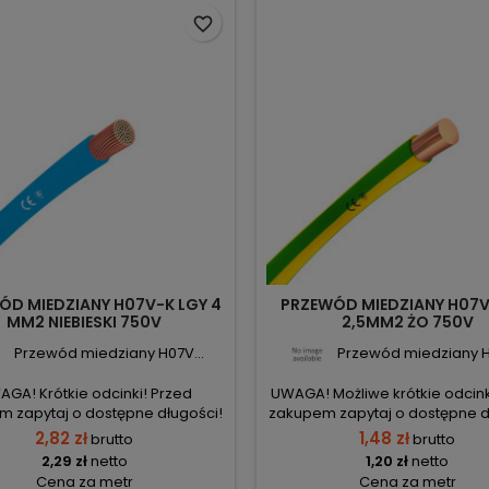
favorite_border
ÓD MIEDZIANY H07V-K LGY 4
PRZEWÓD MIEDZIANY H07V
MM2 NIEBIESKI 750V
2,5MM2 ŻO 750V
Przewód miedziany H07V...
Przewód miedziany H
GA! Krótkie odcinki! Przed
UWAGA! Możliwe krótkie odcink
 zapytaj o dostępne długości!
zakupem zapytaj o dostępne d
2,82 zł
1,48 zł
brutto
brutto
2,29 zł
netto
1,20 zł
netto
Cena za metr
Cena za metr