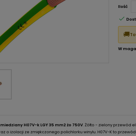
Ilość

Dost
🚚
To
W maga
 miedziany H07V-k LGY 35 mm2 żo 750V
. Żółto - zielony p
rzewód
e
oraz o izolacji ze zmiękczonego polichlorku winylu.
H07V-K to przewód 