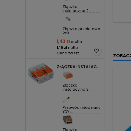
Złączka
instalacyjna 2...
Złączka przelotowa
2x0...
1,43 zł
brutto
1,16 zł
netto
favorite_border
Cena za szt.
ZOBACZ
ZŁĄCZKA INSTALACYJNA 3X UNIWERSALNA COMPACT 221-413 WAGO
Złączka
instalacyjna 3...
Przewód miedziany
YDY ...
Złączka