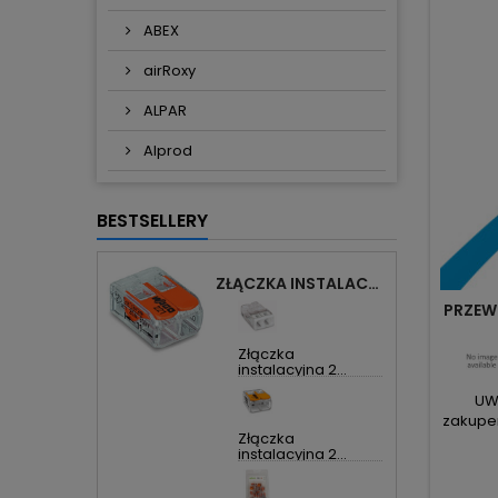
ABEX
airRoxy
ALPAR
Alprod
BESTSELLERY
ZŁĄCZKA INSTALACYJNA 2X UNIWERSALNA COMPACT 221-412 WAGO
PRZEW
Złączka
instalacyjna 2...
UWA
zakupem
Złączka
instalacyjna 2...