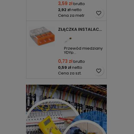
3,59 zł
brutto
2,92 zł
netto
favorite_border
Cena za metr
ZŁĄCZKA INSTALACYJNA 3X COMPACT POMARAŃCZOWA 2273-203 WAGO
Przewód miedziany
YDYp...
0,73 zł
brutto
0,59 zł
netto
favorite_border
Cena za szt.