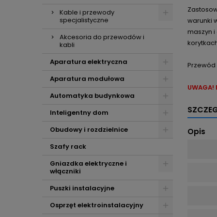
Zastosow
Kable i przewody
specjalistyczne
warunki 
maszyn i
Akcesoria do przewodów i
korytkach
kabli
Aparatura elektryczna
Przewód 
Aparatura modułowa
UWAGA! M
Automatyka budynkowa
SZCZE
Inteligentny dom
Obudowy i rozdzielnice
Opis
Szafy rack
Gniazdka elektryczne i
włączniki
Puszki instalacyjne
Osprzęt elektroinstalacyjny