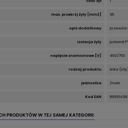
ilość żył
1
max. przekrój żyły [mm2]
35
opis dodatkowy
przewód w
izolacja żyły
polwinit 
napięcie znamionowe [V]
450/750
rodzaj produktu
linka (LGy
jednostka
/metr
Kod EAN
85910436
YCH PRODUKTÓW W TEJ SAMEJ KATEGORII: