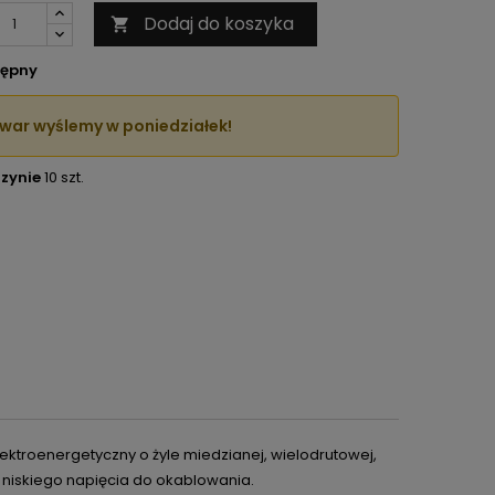
Dodaj do koszyka

ępny
war wyślemy w poniedziałek!
zynie
10 szt.
lektroenergetyczny
o żyle miedzianej, wielodrutowej,
niskiego napięcia do okablowania.