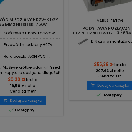
WÓD MIEDZIANY H07V-K LGY
MARKA:
EATON
35 MM2 NIEBIESKI 750V
PODSTAWA ROZŁĄCZNI
Końcówka rurowa oczkow...
BEZPIECZNIKOWEGO 3P 63A 
SLS/NEOZ/3 248234 EA
DIN szyna montażowa 
Przewód miedziany H07V...
Rura peszla 750N PVC 1...
255,38 zł
brutto
Możliwe krótkie odcinki! Przed
207,63 zł
netto
 zapytaj o dostępne długości!
Cena za szt.
20,30 zł
brutto
16,50 zł
netto
Dodaj do koszyka

Cena za metr

Dostępny
Dodaj do koszyka


Dostępny