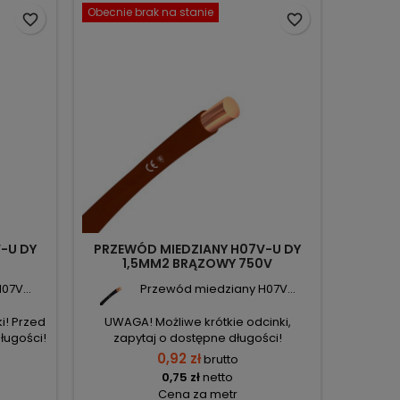
Obecnie brak na stanie
favorite_border
favorite_border
-U DY
PRZEWÓD MIEDZIANY H07V-U DY
PRZE
1,5MM2 BRĄZOWY 750V
2,5
07V...
Przewód miedziany H07V...
i! Przed
UWAGA! Możliwe krótkie odcinki,
UWAGA! M
ługości!
zapytaj o dostępne długości!
zakupem 
0,92 zł
brutto
0,75 zł
netto
Cena za metr