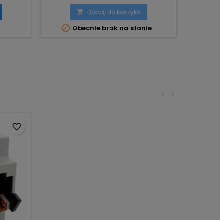
Dodaj do koszyka


Obecnie brak na stanie
<
>
favorite_border