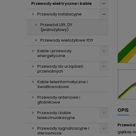
Przewody elektryczne i kable
Przewody instalacyjne
Przewód LGY, DY
(jednożyłowy)
Przewody wielożyłowe YDY
Kable i przewody
energetyczne
Przewody do urządzeń
przenośnych
Kable teleinformatyczne i
światłowodowe
Przewody antenowe i
głośnikowe
OPIS
Przewody i kable
telekomunikacyjne
Przewód
Przewody sygnalizacyjne i
giętkiej 
sterownicze