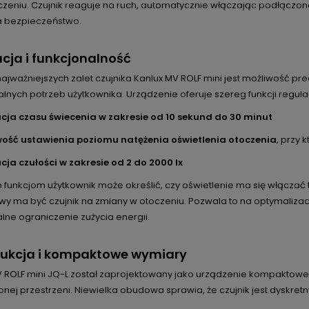
zeniu. Czujnik reaguje na ruch, automatycznie włączając podłączone
 bezpieczeństwo.
cja i funkcjonalność
ajważniejszych zalet czujnika Kanlux MV ROLF mini jest możliwość p
lnych potrzeb użytkownika. Urządzenie oferuje szereg funkcji regula
cja czasu świecenia w zakresie od 10 sekund do 30 minut
ość ustawienia poziomu natężenia oświetlenia otoczenia
, przy 
cja czułości w zakresie od 2 do 2000 lx
m funkcjom użytkownik może określić, czy oświetlenie ma się włączać
iwy ma być czujnik na zmiany w otoczeniu. Pozwala to na optymaliza
ne ograniczenie zużycia energii.
rukcja i kompaktowe wymiary
 ROLF mini JQ-L został zaprojektowany jako urządzenie kompaktowe
nej przestrzeni. Niewielka obudowa sprawia, że czujnik jest dyskretn