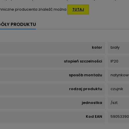
hniczne producenta znaleźć można
TUTAJ
GÓŁY PRODUKTU
kolor
biały
stopień szczelności
IP20
sposób montażu
natynkow
rodzaj produktu
czujnik
jednostka
/szt.
Kod EAN
59053390