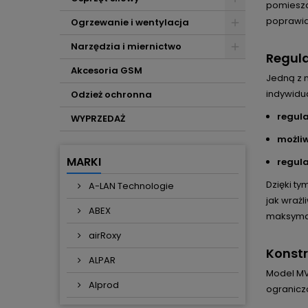
pomieszc
poprawia
Ogrzewanie i wentylacja
Narzędzia i miernictwo
Regula
Akcesoria GSM
Jedną z n
indywidua
Odzież ochronna
regula
WYPRZEDAŻ
możliw
MARKI
regula
Dzięki ty
A-LAN Technologie
jak wrażl
ABEX
maksymal
airRoxy
Konst
ALPAR
Model MV
Alprod
ograniczo