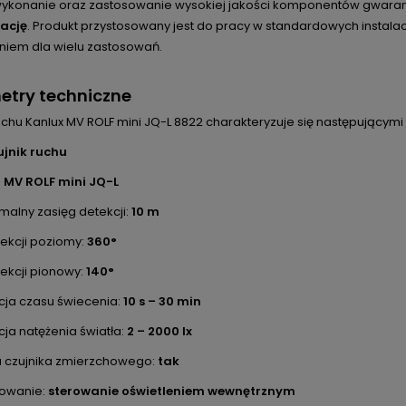
wykonanie oraz zastosowanie wysokiej jakości komponentów gwara
ację
. Produkt przystosowany jest do pracy w standardowych instala
niem dla wielu zastosowań.
etry techniczne
uchu Kanlux MV ROLF mini JQ-L 8822 charakteryzuje się następującym
ujnik ruchu
:
MV ROLF mini JQ-L
alny zasięg detekcji:
10 m
tekcji poziomy:
360°
tekcji pionowy:
140°
cja czasu świecenia:
10 s – 30 min
cja natężenia światła:
2 – 2000 lx
a czujnika zmierzchowego:
tak
sowanie:
sterowanie oświetleniem wewnętrznym