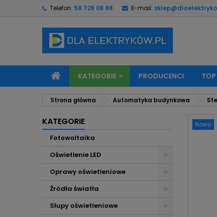
Telefon:
58 728 08 88
E-mail:
sklep@dlaelektryko
M
U
Z
add_circle_outline
Mu
Na
KATEGORIE
PRODUCENCI
TOP
Strona główna
Automatyka budynkowa
Ste
KATEGORIE
Nowy
Fotowoltaika
Oświetlenie LED
Oprawy oświetleniowe
Źródła światła
Słupy oświetleniowe