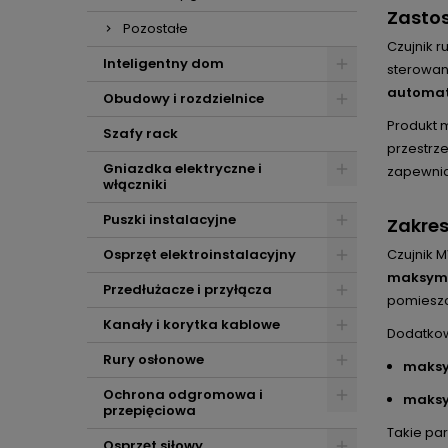
Zastos
Pozostałe
Czujnik 
Inteligentny dom
sterowan
automaty
Obudowy i rozdzielnice
Produkt 
Szafy rack
przestrze
Gniazdka elektryczne i
zapewnia
włączniki
Puszki instalacyjne
Zakres
Osprzęt elektroinstalacyjny
Czujnik M
maksyma
Przedłużacze i przyłącza
pomieszc
Kanały i korytka kablowe
Dodatkow
Rury osłonowe
maksym
Ochrona odgromowa i
maksym
przepięciowa
Takie pa
Osprzęt siłowy