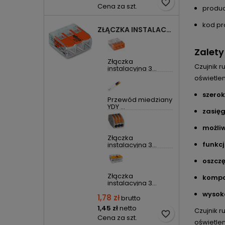
favorite_border
Cena za szt.
produc
kod pr
ZŁĄCZKA INSTALACYJNA 3X UNIWERSALNA COMPACT 221-413 WAGO
Zalety
Złączka
Czujnik r
instalacyjna 3...
oświetlen
szerok
Przewód miedziany
YDY ...
zasię
możliw
Złączka
funkcj
instalacyjna 3...
oszcz
Złączka
kompa
instalacyjna 3...
wysok
1,78 zł
brutto
1,45 zł
netto
Czujnik r
favorite_border
Cena za szt.
oświetle