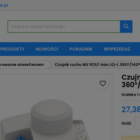
w.pl
oje listy życzeń
twórz listę życzeń
aloguj się

Utwórz nową listę
sisz być zalogowany by zapisać produkty na swojej liście życzeń.
zwa listy życzeń
 PRODUKTY
NOWOŚCI
PORADNIK
WYPRZEDAŻ
Anuluj
Zaloguj si
rowanie oświetleniem
Czujnik ruchu MV ROLF mini JQ-L 360°/140
Anuluj
Utwórz listę życze
Czuj
favorite_border
360°
Indeks
1
27,38
Ilość