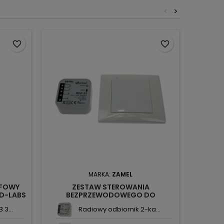
<
>
favorite_border
favorite_border
MARKA:
ZAMEL
EFOWY
ZESTAW STEROWANIA
CZUJN
ED-LABS
BEZPRZEWODOWEGO DO
2000W 
OŚWIETLENIA 1-KAN. RZB-01 EXTA
3...
Radiowy odbiornik 2-ka...
FREE ZAMEL