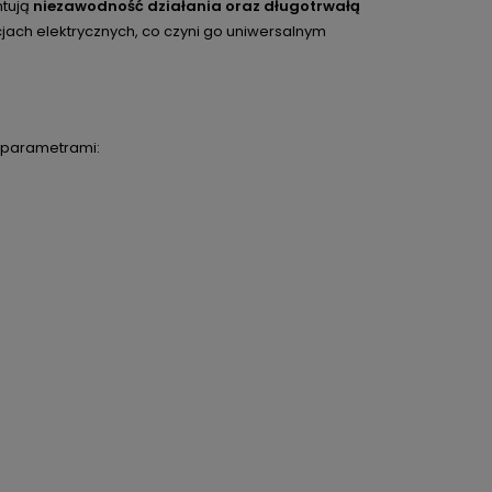
ntują
niezawodność działania oraz długotrwałą
cjach elektrycznych, co czyni go uniwersalnym
i parametrami: