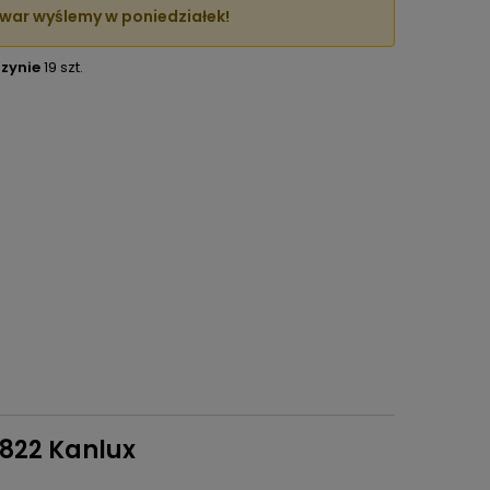
war wyślemy w poniedziałek!
zynie
19 szt.
8822 Kanlux