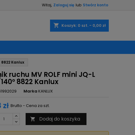
Witaj,
Zaloguj się
lub
Stwórz konto
×
×
×
shopping_cart
Koszyk:
0
szt. - 0,00 zł
ę
° 8822 Kanlux
ń
nik ruchu MV ROLF mini JQ-L
/140° 8822 Kanlux
41992029
Marka
KANLUX
 zł
Brutto - Cena za szt.
Dodaj do koszyka
