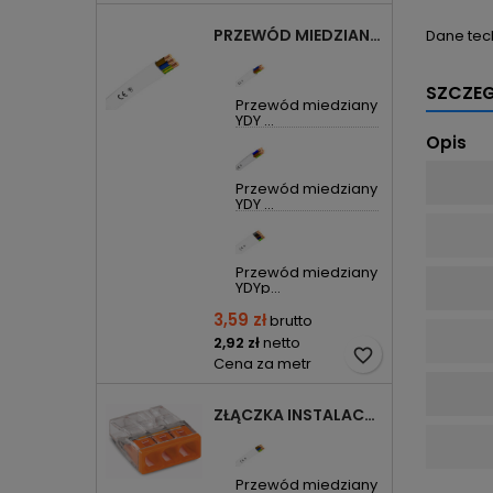
PRZEWÓD MIEDZIANY YDYP DRUT 3X1,5MM2 ŻO 450/750V
Dane tec
SZCZE
Przewód miedziany
YDY ...
Opis
Przewód miedziany
YDY ...
Przewód miedziany
YDYp...
3,59 zł
brutto
2,92 zł
netto
favorite_border
Cena za metr
ZŁĄCZKA INSTALACYJNA 3X COMPACT POMARAŃCZOWA 2273-203 WAGO
Przewód miedziany