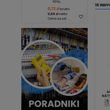
YDYp...
16 INN
0,73 zł
brutto
0,59 zł
netto
favorite_border
Cena za szt.
A
NAT