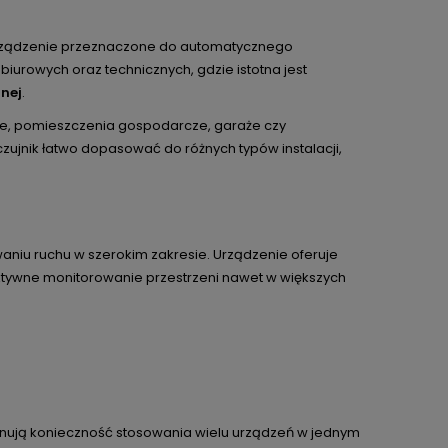
 urządzenie przeznaczone do automatycznego
iurowych oraz technicznych, gdzie istotna jest
znej
.
owe, pomieszczenia gospodarcze, garaże czy
 czujnik łatwo dopasować do różnych typów instalacji,
aniu ruchu w szerokim zakresie. Urządzenie oferuje
ktywne monitorowanie przestrzeni nawet w większych
minują konieczność stosowania wielu urządzeń w jednym