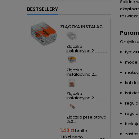
Solidne 
BESTSELLERY
eksploat
rozwiąza
ZŁĄCZKA INSTALACYJNA 2X UNIWERSALNA COMPACT 221-412 WAGO
Param
Czujnik r
Złączka
instalacyjna 2...
typ:
cz
model
Złączka
maksym
instalacyjna 2...
kąt de
kąt de
Złączka
instalacyjna 2...
regula
regula
Złączka przelotowa
2x0...
funkcj
1,43 zł
brutto
zasto
1,16 zł
netto