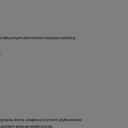
o praktycznym elementem każdej instalacji
i
iązanie, które zwiększa komfort użytkowania
życiem energii elektrycznej.