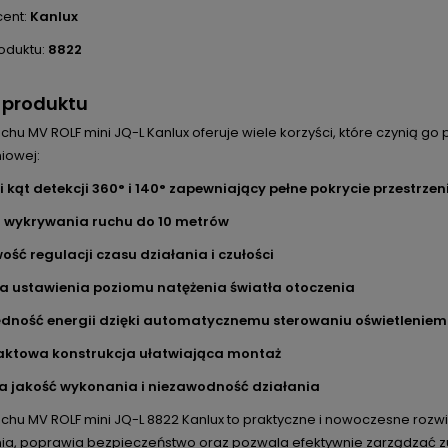
ent:
Kanlux
oduktu:
8822
 produktu
uchu MV ROLF mini JQ-L Kanlux oferuje wiele korzyści, które czynią g
iowej:
i kąt detekcji 360° i 140° zapewniający pełne pokrycie przestrzen
g wykrywania ruchu do 10 metrów
ość regulacji czasu działania i czułości
a ustawienia poziomu natężenia światła otoczenia
ędność energii dzięki automatycznemu sterowaniu oświetleniem
ktowa konstrukcja ułatwiająca montaż
a jakość wykonania i niezawodność działania
uchu MV ROLF mini JQ-L 8822 Kanlux to praktyczne i nowoczesne rozw
nia, poprawia bezpieczeństwo oraz pozwala efektywnie zarządzać zu