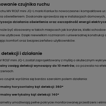
owanie czujnika ruchu
ruchu MV ROLF mini JQ-L marki Kanlux to nowoczesne i kompaktowe
ia oświetleniem. Doskonale sprawdza się w instalacjach domowych, b
zacja działania oświetlenia oraz oszczędność energii elektryc
może być stosowany w takich miejscach jak korytarze, klatki schod
nie użytkowe. Dzięki niewielkim rozmiarom i uniwersalnej konstrukcji
jąc komfort oraz bezpieczeństwo użytkowników.
 detekcji i działanie
V ROLF mini JQ-L został zaprojektowany z myślą o skutecznym wykryw
lny zasięg detekcji wynoszący do 10 metrów
, co pozwala na efe
zeniach.
o czujnik wyróżnia się bardzo szerokim polem działania:
alny horyzontalny kąt detekcji: 360°
alny wertykalny kąt detekcji: 140°
rametry umożliwiają pełne pokrycie monitorowanej przestrzeni i eli