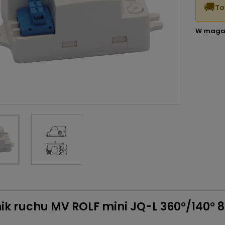
🚚
To
W maga
ik ruchu MV ROLF mini JQ-L 360°/140° 