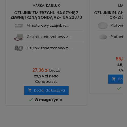
MARKA:
KANLUX
MAR
CZUJNIK ZMIERZCHU NA SZYNĘ Z
CZUJNIK RUCHU
ZEWNĘTRZNĄ SONDĄ AZ-10A 22370
CR-218 
IDEAL KANLUX
PODWIES
Miniaturowy czujnik ru...
Plafonier
Czujnik zmierzchowy z ...
Plafonier
Czujnik zmierzchowy z ...
55,89
45,44
27,36 zł
Cena
brutto
22,24 zł
netto
Doda

Cena za szt.

Do
Dodaj do koszyka


W magazynie