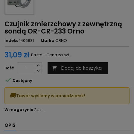
Czujnik zmierzchowy z zewnętrzną
sondą OR-CR-233 Orno
Indeks
1406881
Marka
ORNO
31,09 zł
Brutto - Cena za szt.
Dodaj do koszyka
Ilość


Dostępny
🚚
Towar wyślemy w poniedziałek!
W magazynie
2 szt.
OPIS