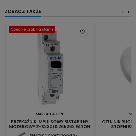
ZOBACZ TAKŻE
<
>
Obecnie brak na stanie
favorite_border
MARKA:
EATON
MAR
PRZEKAŹNIK IMPULSOWY BISTABILNY
CZUJNIK RUCHU
MODUŁOWY Z-S230/S 265262 EATON
STOPNI BIA
ELECTRIC
DIN szyna montażowa SZ...