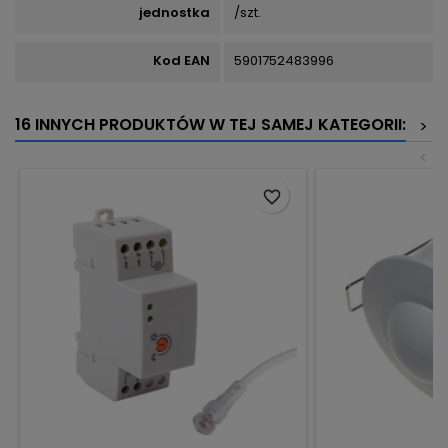
jednostka
/szt.
Kod EAN
5901752483996
16 INNYCH PRODUKTÓW W TEJ SAMEJ KATEGORII:
>
<
favorite_border