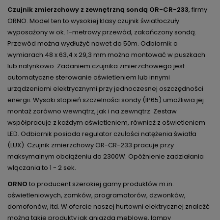
Czujnik zmierzchowy z zewnętrzną sondą OR-CR-233
, firmy
ORNO. Model ten to wysokiej klasy czujnik światłoczuły
wyposażony w ok. 1-metrowy przewód, zakończony sondą.
Przewód można wydłużyć nawet do 50m. Odbiornik o
wymiarach 48 x 63,4 x 29,3 mm można montować w puszkach
lub natynkowo. Zadaniem czujnika zmierzchowego jest
automatyczne sterowanie oświetleniem lub innymi
urządzeniami elektrycznymi przy jednoczesnej oszczędności
energii. Wysoki stopień szczelności sondy (IP65) umożliwia jej
montaż zarówno wewnątrz, jak i na zewnątrz. Zestaw
współpracuje z każdym oświetleniem, również z oświetleniem
LED. Odbiornik posiada regulator czułości natężenia światła
(LUX). Czujnik zmierzchowy OR-CR-233 pracuje przy
maksymalnym obciążeniu do 2300W. Opóźnienie zadziałania
włączania to 1 - 2 sek.
ORNO
to producent szerokiej gamy produktów m.in.
oświetleniowych, zamków, programatorów, dzwonków,
domofonów, itd. W ofercie naszej hurtowni elektrycznej znaleźć
można takie produkty jak gniazda meblowe, lampy