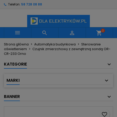
Telefon:
58 728 08 88
×
×
×
Moje listy życzeń
Utwórz listę życzeń
Zaloguj się
Utwórz nową listę
add_circle_outline
Musisz być zalogowany by zapisać produkty na
Nazwa listy życzeń
swojej liście życzeń.
0



shopping_cart
Strona główna
Automatyka budynkowa
Sterowanie
Anuluj
Zaloguj się
oświetleniem
Czujnik zmierzchowy z zewnętrzną sondą OR-
Anuluj
Utwórz listę życzeń
CR-233 Orno
KATEGORIE
MARKI
BANNER
favorite_border