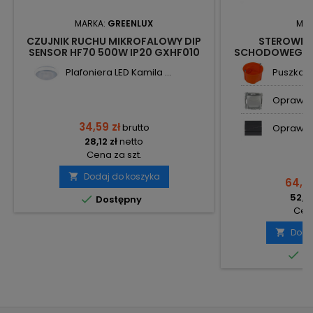
MARKA:
GREENLUX
MAR
CZUJNIK RUCHU MIKROFALOWY DIP
STEROWNIK
SENSOR HF70 500W IP20 GXHF010
SCHODOWEGO 
GREENLUX
AS-
Plafoniera LED Kamila ...
Puszka p
Oprawa 
34,59 zł
brutto
Oprawa 
28,12 zł
netto
Cena za szt.
Dodaj do koszyka

64,97
52,82

Dostępny
Cena
Doda


Do