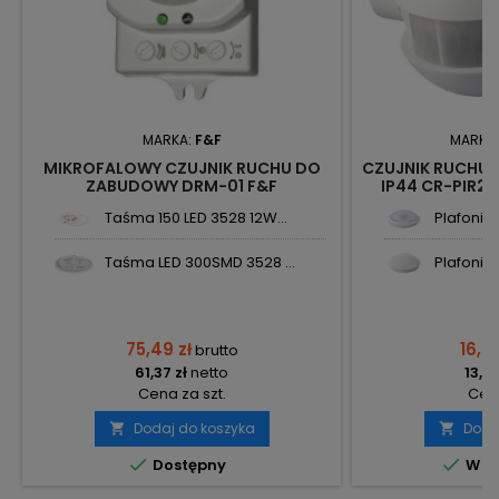
MARKA:
F&F
MARKA
MIKROFALOWY CZUJNIK RUCHU DO
CZUJNIK RUCHU N
ZABUDOWY DRM-01 F&F
IP44 CR-PIR2/
PL
Taśma 150 LED 3528 12W...
Plafonier
Taśma LED 300SMD 3528 ...
Plafonier
75,49 zł
16,81
brutto
61,37 zł
netto
13,67
Cena za szt.
Cena
Dodaj do koszyka
Doda




Dostępny
W m