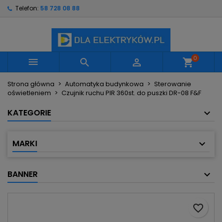
Telefon:
58 728 08 88
×
×
×
Moje listy życzeń
Utwórz listę życzeń
Zaloguj się
Utwórz nową listę
add_circle_outline
Musisz być zalogowany by zapisać produkty na
Nazwa listy życzeń
swojej liście życzeń.
0



shopping_cart
Strona główna
Automatyka budynkowa
Sterowanie
Anuluj
Zaloguj się
oświetleniem
Czujnik ruchu PIR 360st. do puszki DR-08 F&F
Anuluj
Utwórz listę życzeń
KATEGORIE
MARKI
BANNER
favorite_border