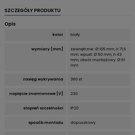
SZCZEGÓŁY PRODUKTU
Opis
kolor
biały
wymiary [mm]
zewnętrzne: Ø:105 mm, h:71,5
mm; wpust: Ø:50 mm, h:43
mm; otwór montażowy: Ø:51
mm
zasięg wykrywania
360 st.
napięcie znamionowe [V]
230
stopień szczelności
IP20
sposób montażu
dopuszkowy