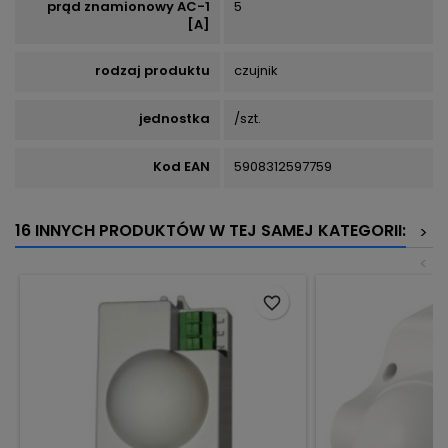
prąd znamionowy AC-1
5
[A]
rodzaj produktu
czujnik
jednostka
/szt.
Kod EAN
5908312597759
16 INNYCH PRODUKTÓW W TEJ SAMEJ KATEGORII:
>
<
favorite_border