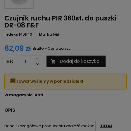
Czujnik ruchu PIR 360st. do puszki
DR-08 F&F
Indeks
1401140
Marka
F&F
62,09 zł
Brutto - Cena za szt.
Dodaj do koszyka
Ilość

🚚
Towar wyślemy w poniedziałek!
W magazynie
14 szt.
OPIS
Dane szczegółowe producenta znaleźć można
TUTAJ