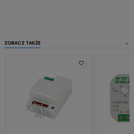
ZOBACZ TAKŻE
<
>
favorite_border