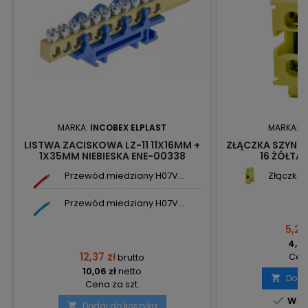
MARKA:
INCOBEX ELPLAST
MARKA:
N
LISTWA ZACISKOWA LZ-11 11X16MM +
ZŁĄCZKA SZYNO
1X35MM NIEBIESKA ENE-00338
16 ŻÓŁTA 
INCOBEX-ELPLAST
Przewód miedziany H07V...
Złączka 
Przewód miedziany H07V...
5,23
4,25
12,37 zł
Cena
brutto
10,06 zł
netto
Doda

Cena za szt.

W m
Dodaj do koszyka
