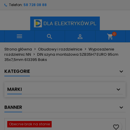
Telefon:
58 728 08 88
×
×
×
Moje listy życzeń
Utwórz listę życzeń
Zaloguj się
Utwórz nową listę
add_circle_outline
Musisz być zalogowany by zapisać produkty na
Nazwa listy życzeń
swojej liście życzeń.
0



shopping_cart
Strona główna
Obudowy i rozdzielnice
Wyposażenie
Anuluj
Zaloguj się
rozdzielnic NN
DIN szyna montażowa SZB35H7 EURO 95cm
Anuluj
Utwórz listę życzeń
35x7,5mm 613395 Baks
KATEGORIE
MARKI
BANNER
Obecnie brak na stanie
favorite_border