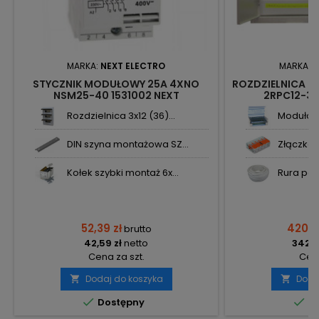
MARKA:
NEXT ELECTRO
MARKA:
E
STYCZNIK MODUŁOWY 25A 4XNO
ROZDZIELNICA P/
NSM25-40 1531002 NEXT
2RPC12-3Z
Rozdzielnica 3x12 (36)...
Modułowy
DIN szyna montażowa SZ...
Złączka i
Kołek szybki montaż 6x...
Rura pesz
52,39 zł
420,6
brutto
42,59 zł
netto
342,0
Cena za szt.
Cena
Dodaj do koszyka
Doda




Dostępny
Do