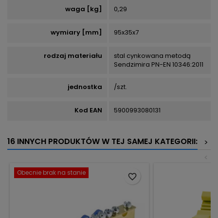
waga [kg]
0,29
wymiary [mm]
95x35x7
rodzaj materiału
stal cynkowana metodą
Sendzimira PN-EN 10346:2011
jednostka
/szt.
Kod EAN
5900993080131
16 INNYCH PRODUKTÓW W TEJ SAMEJ KATEGORII:
>
<
Obecnie brak na stanie
favorite_border