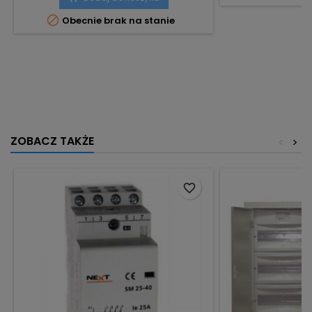

Obecnie brak na stanie
ZOBACZ TAKŻE
<
>
favorite_border