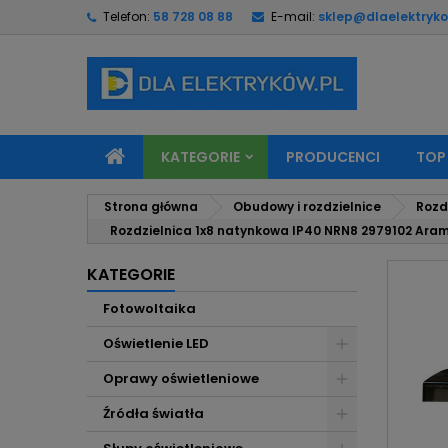
Telefon:
58 728 08 88
E-mail:
sklep@dlaelektryko
M
U
Z
add_circle_outline
Mu
Na
KATEGORIE
PRODUCENCI
TOP
Strona główna
Obudowy i rozdzielnice
Rozd
Rozdzielnica 1x8 natynkowa IP40 NRN8 2979102 Aram
KATEGORIE
Fotowoltaika
Oświetlenie LED
Oprawy oświetleniowe
Źródła światła