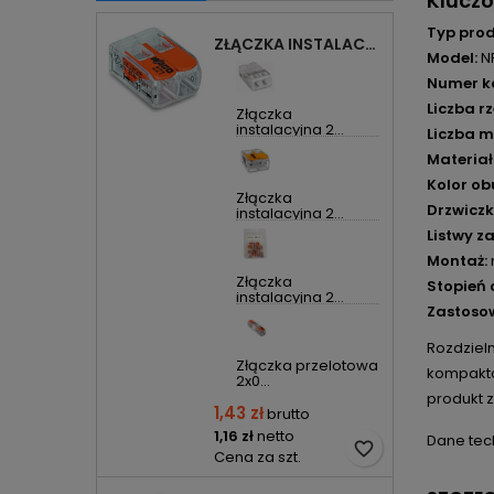
Klucz
Typ prod
ZŁĄCZKA INSTALACYJNA 2X UNIWERSALNA COMPACT 221-412 WAGO
Model:
N
Numer k
Liczba r
Złączka
instalacyjna 2...
Liczba 
Materia
Kolor o
Złączka
Drzwiczk
instalacyjna 2...
Listwy z
Montaż:
Złączka
Stopień 
instalacyjna 2...
Zastoso
Rozdzieln
Złączka przelotowa
kompakto
2x0...
produkt 
1,43 zł
brutto
1,16 zł
netto
Dane tec
favorite_border
Cena za szt.