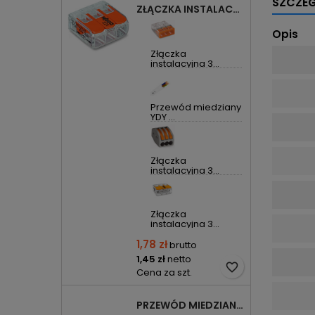
SZCZE
ZŁĄCZKA INSTALACYJNA 3X UNIWERSALNA COMPACT 221-413 WAGO
Opis
Złączka
instalacyjna 3...
Przewód miedziany
YDY ...
Złączka
instalacyjna 3...
Złączka
instalacyjna 3...
1,78 zł
brutto
1,45 zł
netto
favorite_border
Cena za szt.
PRZEWÓD MIEDZIANY YDYP DRUT 3X1,5MM2 ŻO 450/750V