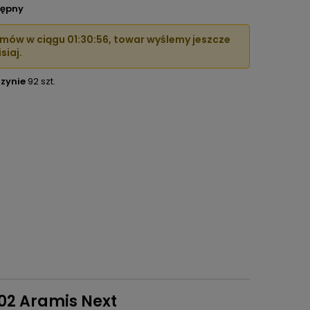
ępny
mów w ciągu
01:30:54
, towar wyślemy jeszcze
siaj.
zynie
92 szt.
02 Aramis Next