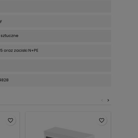
y
 sztuczne
5 oraz zaciski N+PE
4828
<
>
favorite_border
favorite_border