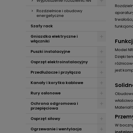
Wyposażenie rozdzielnic NN
Rozdziel
Rozdzielnice i obudowy
aparatur
energetyczne
trwałośc
Szafy rack
funkcjon
Gniazdka elektryczne i
Funkc
włączniki
Model NR
Puszki instalacyjne
Dzięki t
Osprzęt elektroinstalacyjny
różnicow
jest kom
Przedłużacze i przyłącza
Kanały i korytka kablowe
Solid
Rury osłonowe
Obudowa 
właściwo
Ochrona odgromowa i
Materiał 
przepięciowa
Przemy
Osprzęt siłowy
W boczny
Ogrzewanie i wentylacja
instalac