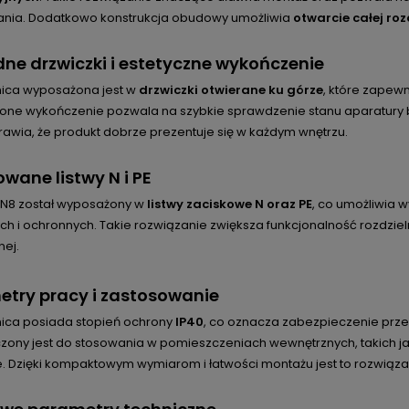
nia. Dodatkowo konstrukcja obudowy umożliwia
otwarcie całej roz
e drzwiczki i estetyczne wykończenie
nica wyposażona jest w
drzwiczki otwierane ku górze
, które zapew
one wykończenie pozwala na szybkie sprawdzenie stanu aparatury b
rawia, że produkt dobrze prezentuje się w każdym wnętrzu.
ane listwy N i PE
N8 został wyposażony w
listwy zaciskowe N oraz PE
, co umożliwia
ch i ochronnych. Takie rozwiązanie zwiększa funkcjonalność rozdziel
nej.
try pracy i zastosowanie
nica posiada stopień ochrony
IP40
, co oznacza zabezpieczenie przed
zony jest do stosowania w pomieszczeniach wewnętrznych, takich ja
. Dzięki kompaktowym wymiarom i łatwości montażu jest to rozwiązan