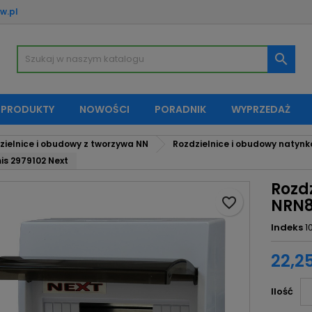
w.pl
oje listy życzeń
twórz listę życzeń
aloguj się

Utwórz nową listę
sisz być zalogowany by zapisać produkty na swojej liście życzeń.
zwa listy życzeń
 PRODUKTY
NOWOŚCI
PORADNIK
WYPRZEDAŻ
Anuluj
Zaloguj si
zielnice i obudowy z tworzywa NN
Rozdzielnice i obudowy natyn
Anuluj
Utwórz listę życze
is 2979102 Next
Rozd
favorite_border
NRN8
Indeks
1
22,25
Ilość