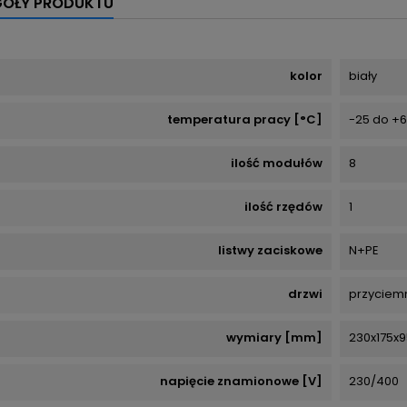
GÓŁY PRODUKTU
kolor
biały
temperatura pracy [°C]
-25 do +
ilość modułów
8
ilość rzędów
1
listwy zaciskowe
N+PE
drzwi
przyciem
wymiary [mm]
230x175x9
napięcie znamionowe [V]
230/400