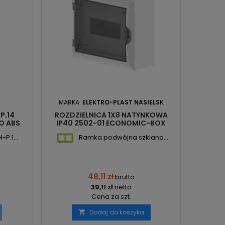
MARKA:
ELEKTRO-PLAST NASIELSK
P.14
ROZDZIELNICA 1X8 NATYNKOWA
RO
O ABS
IP40 2502-01 ECONOMIC-BOX
NATYNK
TRO
ELEKTRO-PLAST
P.1...
Ramka podwójna szklana...
48,11 zł
brutto
39,11 zł
netto
Cena za szt.
Dodaj do koszyka
