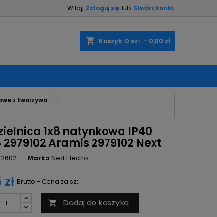
Witaj,
Zaloguj się
lub
Stwórz konto
×
×
×
shopping_cart
Koszyk:
0
szt. - 0,00 zł
ę
kowe z tworzywa
ń
zielnica 1x8 natynkowa IP40
 2979102 Aramis 2979102 Next
02602
Marka
Next Electro
 zł
Brutto - Cena za szt.
Dodaj do koszyka
