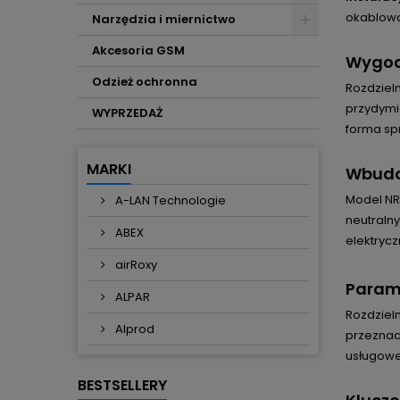
okablowa
Narzędzia i miernictwo
Akcesoria GSM
Wygodn
Odzież ochronna
Rozdziel
przydymi
WYPRZEDAŻ
forma sp
MARKI
Wbudow
Model NR
A-LAN Technologie
neutralny
ABEX
elektrycz
airRoxy
Parame
ALPAR
Rozdziel
Alprod
przeznac
usługowe
BESTSELLERY