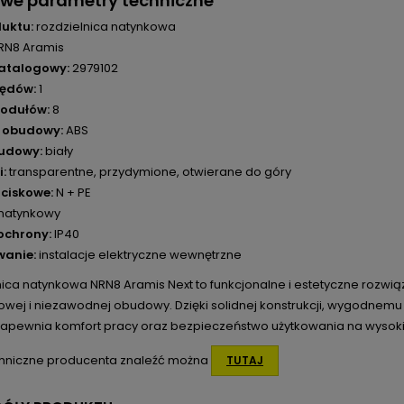
owe parametry techniczne
uktu:
rozdzielnica natynkowa
RN8 Aramis
atalogowy:
2979102
zędów:
1
modułów:
8
ł obudowy:
ABS
budowy:
biały
i:
transparentne, przydymione, otwierane do góry
aciskowe:
N + PE
natynkowy
ochrony:
IP40
wanie:
instalacje elektryczne wewnętrzne
ica natynkowa NRN8 Aramis Next to funkcjonalne i estetyczne rozwiąz
wej i niezawodnej obudowy. Dzięki solidnej konstrukcji, wygodn
zapewnia komfort pracy oraz bezpieczeństwo użytkowania na wysok
hniczne producenta znaleźć można
TUTAJ