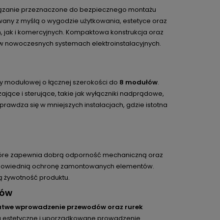
ozwiązanie przeznaczone do bezpiecznego montażu
owany z myślą o wygodzie użytkowania, estetyce oraz
 jak i komercyjnych. Kompaktowa konstrukcja oraz
 w nowoczesnych systemach elektroinstalacyjnych.
ry modułowej o łącznej szerokości do
8 modułów
.
ące i sterujące, takie jak wyłączniki nadprądowe,
awdza się w mniejszych instalacjach, gdzie istotna
tóre zapewnia dobrą odporność mechaniczną oraz
 odpowiednią ochronę zamontowanych elementów.
gą żywotność produktu.
dów
łatwe wprowadzenie przewodów oraz rurek
na estetyczne i uporządkowane prowadzenie