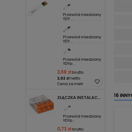
Przewód miedziany
YDY ...
Przewód miedziany
YDY ...
Przewód miedziany
YDYp...
3,59 zł
brutto
2,92 zł
netto
favorite_border
Cena za metr
16 INN
ZŁĄCZKA INSTALACYJNA 3X COMPACT POMARAŃCZOWA 2273-203 WAGO
Przewód miedziany
YDYp...
0,73 zł
brutto