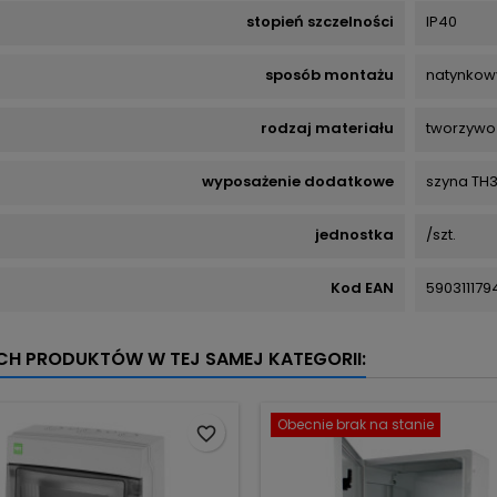
stopień szczelności
IP40
sposób montażu
natynkow
rodzaj materiału
tworzywo
wyposażenie dodatkowe
szyna TH3
jednostka
/szt.
Kod EAN
590311179
YCH PRODUKTÓW W TEJ SAMEJ KATEGORII:
Obecnie brak na stanie
favorite_border