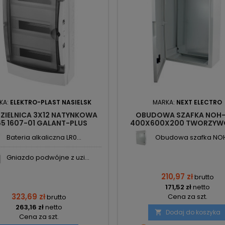
KA:
ELEKTRO-PLAST NASIELSK
MARKA:
NEXT ELECTRO
ZIELNICA 3X12 NATYNKOWA
OBUDOWA SZAFKA NOH-
65 1607-01 GALANT-PLUS
400X600X200 TWORZYW
ELEKTRO-PLAST
IP65 3882114 NEXT ELEC
Bateria alkaliczna LR0...
Obudowa szafka NOH-
Gniazdo podwójne z uzi...
210,97 zł
brutto
171,52 zł
netto
323,69 zł
Cena za szt.
brutto
263,16 zł
netto
Dodaj do koszyka

Cena za szt.