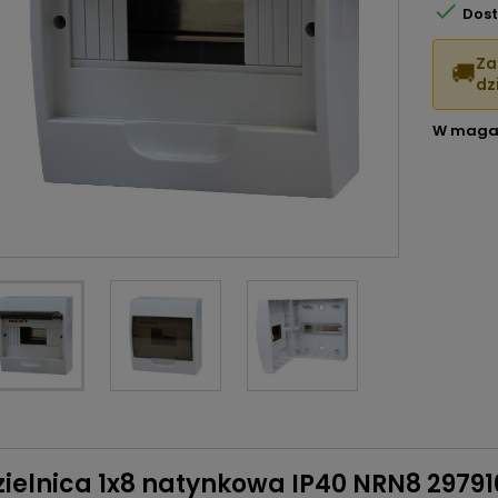

Dost
Za
🚚
dzi
W maga
ielnica 1x8 natynkowa IP40 NRN8 29791