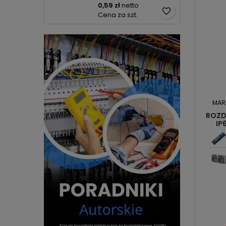
0,59 zł
netto
favorite_border
Cena za szt.
MAR
ROZD
IP