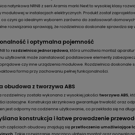
nica natynkowa NRN8 z serii Aramis marki Next to wysokiej klasy r
y modułowej w instalacjach elektrycznych. Produkt został zaprojekt
i, co czyni go idealnym wyborem zarówno do zastosowań domowych,
alne rozwiązania sprawiają, że rozdzielnica doskonale sprawdza się
jonalność i optymalna pojemność
N8 to
rozdzielnica jednorzędowa
, która umożliwia montaż aparatu
emu użytkownik może zainstalować podstawowe elementy zabezpieczaj
oprądowe czy inne urządzenia modułowe. Rozdzielnica doskonale spr
paktowa forma przy zachowaniu pełnej funkcjonalności.
na obudowa z tworzywa ABS
rozdzielnicy została wykonana z wysokiej jakości
tworzywa ABS
, k
ści izolacyjne. Konstrukcja skrzynkowa gwarantuje trwałość oraz
ten jest odporny na codzienne użytkowanie, co przekłada się na dłu
ślana konstrukcja i łatwe prowadzenie przewo
ch częściach obudowy znajdują się
przetłoczenia umożliwiające 
yjnych
. Takie rozwiązanie znacząco ułatwia montaż oraz pozwala 