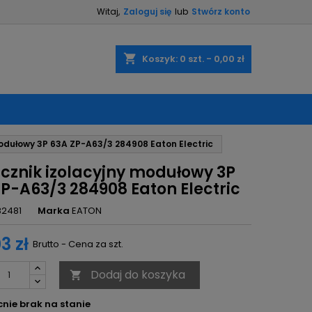
Witaj,
Zaloguj się
lub
Stwórz konto
×
×
×
shopping_cart
Koszyk:
0
szt. - 0,00 zł
ę
modułowy 3P 63A ZP-A63/3 284908 Eaton Electric
ń
ącznik izolacyjny modułowy 3P
ZP-A63/3 284908 Eaton Electric
82481
Marka
EATON
3 zł
Brutto - Cena za szt.
Dodaj do koszyka

nie brak na stanie