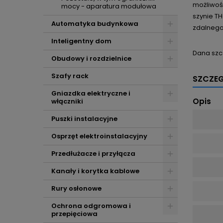
możliwość
mocy - aparatura modułowa
szynie TH
Automatyka budynkowa
zdalnego
Inteligentny dom
Dana szc
Obudowy i rozdzielnice
Szafy rack
SZCZE
Gniazdka elektryczne i
Opis
włączniki
Puszki instalacyjne
Osprzęt elektroinstalacyjny
Przedłużacze i przyłącza
Kanały i korytka kablowe
Rury osłonowe
Ochrona odgromowa i
przepięciowa