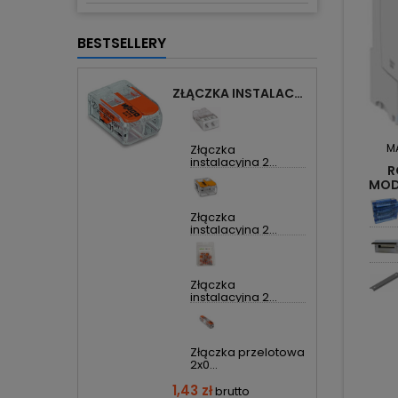
BESTSELLERY
ZŁĄCZKA INSTALACYJNA 2X UNIWERSALNA COMPACT 221-412 WAGO
M
Złączka
instalacyjna 2...
R
MOD
415
Złączka
instalacyjna 2...
Złączka
instalacyjna 2...
Złączka przelotowa
2x0...
1,43 zł
brutto