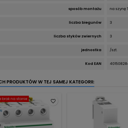
sposób montażu
na szynę 
liczba biegunów
3
liczba styków zwiernych
3
jednostka
/szt.
Kod EAN
40150828
YCH PRODUKTÓW W TEJ SAMEJ KATEGORII:
 brak na stanie
favorite_border