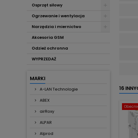
Osprzęt siłowy
Ogrzewanie i wentylacja
Narzędzia i miernictwo
Akcesoria GSM
Odzież ochronna
WYPRZEDAŻ
MARKI
16 INN
A-LAN Technologie
ABEX
Obecnie
airRoxy
ALPAR
Alprod