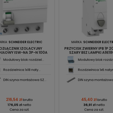
ARKA:
SCHNEIDER ELECTRIC
MARKA:
SCHNEIDER ELECT
OZŁĄCZNIK IZOLACYJNY
PRZYCISK ZWIERNY IPB 1P 2
UŁOWY ISW-NA 3P-N 100A
SZARY BEZ LAMPKI A9E1
VAC A9S70790 SCHNEIDER
SCHNEIDER ELECTRIC
Modułowy blok rozdziel...
Modułowy blok rozdzie
ELECTRIC
Rozdzielnica 1x18 naty...
Rozdzielnica 1x6 natyn
DIN szyna montażowa SZ...
DIN szyna montażowa 
216,54 zł
45,40 zł
brutto
brutto
176,05 zł
netto
36,91 zł
netto
Cena za szt.
Cena za szt.