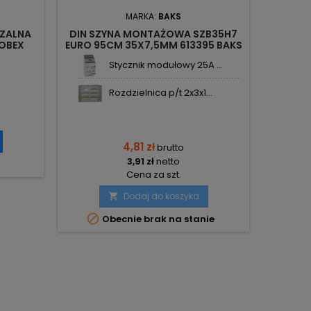
MARKA:
BAKS
ZALNA
DIN SZYNA MONTAŻOWA SZB35H7
COBEX
EURO 95CM 35X7,5MM 613395 BAKS
Stycznik modułowy 25A ...
Rozdzielnica p/t 2x3x1...
4,81 zł
brutto
3,91 zł
netto
Cena za szt.
Dodaj do koszyka


Obecnie brak na stanie