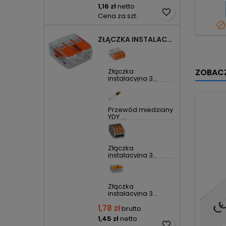
1,16 zł
netto
favorite_border
Cena za szt.

ZŁĄCZKA INSTALACYJNA 3X UNIWERSALNA COMPACT 221-413 WAGO
Złączka
ZOBACZ
instalacyjna 3...
Przewód miedziany
YDY ...
Złączka
instalacyjna 3...
Złączka
instalacyjna 3...
1,78 zł
brutto
1,45 zł
netto
favorite_border