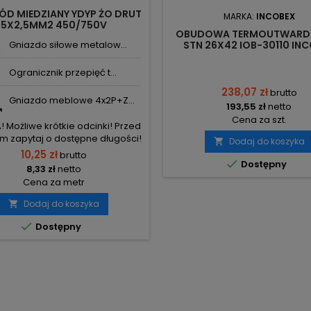
ÓD MIEDZIANY YDYP ŻO DRUT
MARKA:
INCOBEX
5X2,5MM2 450/750V
OBUDOWA TERMOUTWARD
Gniazdo siłowe metalow...
STN 26X42 IOB-30110 IN
Ogranicznik przepięć t...
238,07 zł
brutto
Gniazdo meblowe 4x2P+Z...
193,55 zł
netto
Cena za szt.
Możliwe krótkie odcinki! Przed
 zapytaj o dostępne długości!
Dodaj do koszyka

10,25 zł
brutto

Dostępny
8,33 zł
netto
Cena za metr
Dodaj do koszyka


Dostępny