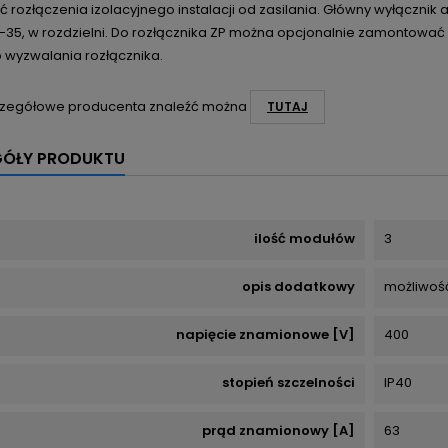
 rozłączenia izolacyjnego instalacji od zasilania.
Główny wyłącznik 
-35, w rozdzielni.
Do rozłącznika ZP można opcjonalnie zamontować
 wyzwalania rozłącznika.
zegółowe producenta znaleźć można
TUTAJ
GÓŁY PRODUKTU
ilość modułów
3
opis dodatkowy
możliwoś
napięcie znamionowe [V]
400
stopień szczelności
IP40
prąd znamionowy [A]
63