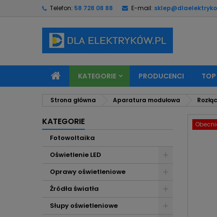
Telefon:
58 728 08 88
E-mail:
sklep@dlaelektryko
M
U
Z
add_circle_outline
Mu
Na
KATEGORIE
PRODUCENCI
TOP
Strona główna
Aparatura modułowa
Rozłąc
KATEGORIE
Obecnie
Fotowoltaika
Oświetlenie LED
Oprawy oświetleniowe
Źródła światła
Słupy oświetleniowe