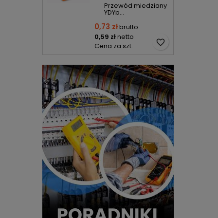
Przewód miedziany
YDYp...
0,73 zł
brutto
0,59 zł
netto
favorite_border
Cena za szt.