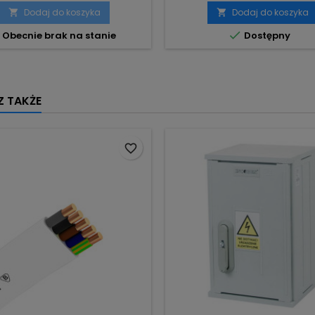
Dodaj do koszyka
Dodaj do koszyka



Obecnie brak na stanie
Dostępny
 TAKŻE
favorite_border