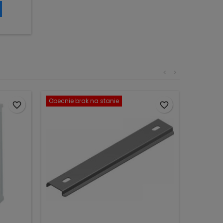
<
>
Obecnie brak na stanie
favorite_border
favorite_border