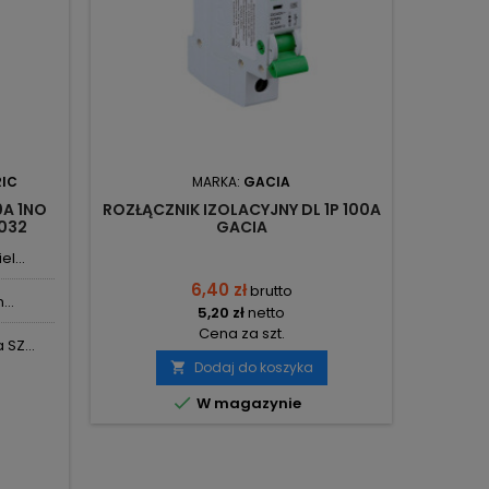
RIC
MARKA:
GACIA
0A 1NO
ROZŁĄCZNIK IZOLACYJNY DL 1P 100A
ROZŁ
8032
GACIA
3/6
l...
6,40 zł
brutto
...
5,20 zł
netto
Cena za szt.
SZ...
Dodaj do koszyka


W magazynie