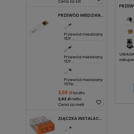
Cena za szt.
PRZEW
PRZEWÓD MIEDZIANY YDYP DRUT 3X1,5MM2 ŻO 450/750V
Przewód miedziany
YDY ...
UWAGA! 
Przewód miedziany
zakupem
YDY ...
Przewód miedziany
YDYp...
3,59 zł
brutto
2,92 zł
netto
favorite_border
Cena za metr
ZŁĄCZKA INSTALACYJNA 3X COMPACT POMARAŃCZOWA 2273-203 WAGO