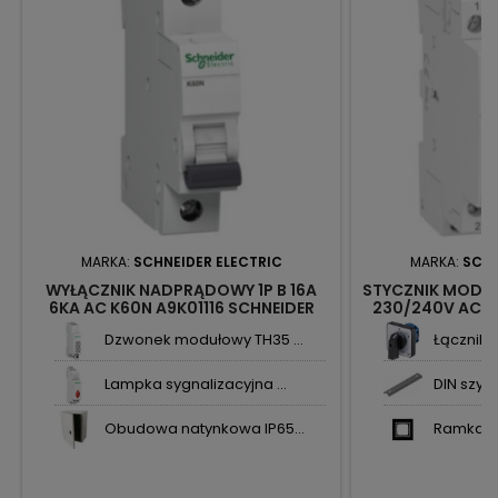
MARKA:
SCHNEIDER ELECTRIC
MARKA:
SCHN
WYŁĄCZNIK NADPRĄDOWY 1P B 16A
STYCZNIK MODUŁ
6KA AC K60N A9K01116 SCHNEIDER
230/240V AC1 
ELECTRIC
SCHNEID
Dzwonek modułowy TH35 ...
Łącznik k
Lampka sygnalizacyjna ...
DIN szyn
Obudowa natynkowa IP65...
Ramka po