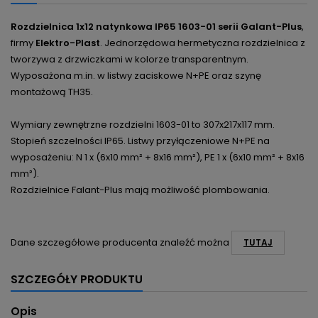
Rozdzielnica 1x12 natynkowa IP65 1603-01 serii Galant-Plus
,
firmy
Elektro-Plast
.
Jednorzędowa hermetyczna rozdzielnica z
tworzywa z drzwiczkami w kolorze transparentnym.
Wyposażona m.in. w listwy zaciskowe N+PE oraz szynę
montażową TH35.
Wymiary zewnętrzne rozdzielni 1603-01 to 307x217x117 mm.
Stopień szczelności IP65. Listwy przyłączeniowe N+PE na
wyposażeniu: N 1 x (6x10 mm² + 8x16 mm²), PE 1 x (6x10 mm² + 8x16
mm²).
Rozdzielnice Falant-Plus mają możliwość plombowania.
Dane szczegółowe producenta znaleźć można
TUTAJ
SZCZEGÓŁY PRODUKTU
Opis