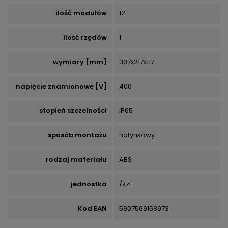
ilość modułów
12
ilość rzędów
1
wymiary [mm]
307x217x117
napięcie znamionowe [V]
400
stopień szczelności
IP65
sposób montażu
natynkowy
rodzaj materiału
ABS
jednostka
/szt.
Kod EAN
5907569158973