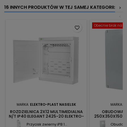
16 INNYCH PRODUKTÓW W TEJ SAMEJ KATEGORII:
>
<
Obecnie brak na st
favorite_border
MARKA:
ELEKTRO-PLAST NASIELSK
MARKA:
N
ROZDZIELNICA 2X12 MULTIMEDIALNA
OBUDOWA S
N/T IP40 ELEGANT 2425-20 ELEKTRO-
250X350X150 T
PLAST NASIELSK
3869106 
Przycisk zwierny iPB 1...
Obudowa 