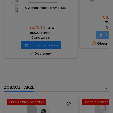
Dzwonek modułowy TH35 ...
88,29
71,78
125,79 zł
Cena
brutto
102,27 zł
netto
Doda

Cena za szt.

Obecnie 
Dodaj do koszyka


Dostępny
ZOBACZ TAKŻE
<
>
Obecnie brak na stanie
Obecnie brak na st
favorite_border