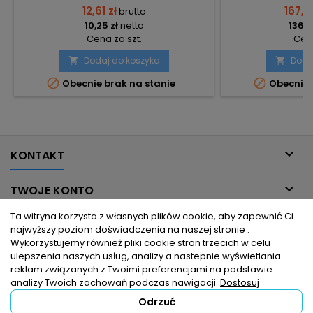
12,61 zł
167,3
brutto
10,25 zł
netto
136,0
Cena za szt.
Cena
Dodaj do koszyka
Doda




Obecnie brak na stanie
Obecnie 

KONTAKT

TWOJE KONTO
Ta witryna korzysta z własnych plików cookie, aby zapewnić Ci

INFORMACJE DLA CIEBIE
najwyższy poziom doświadczenia na naszej stronie .
Wykorzystujemy również pliki cookie stron trzecich w celu
ulepszenia naszych usług, analizy a nastepnie wyświetlania

PRODUKTY
reklam związanych z Twoimi preferencjami na podstawie
analizy Twoich zachowań podczas nawigacji.
Dostosuj
Odrzuć