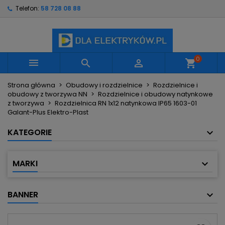
Telefon:
58 728 08 88
×
×
×
Moje listy życzeń
Utwórz listę życzeń
Zaloguj się
Utwórz nową listę
add_circle_outline
Musisz być zalogowany by zapisać produkty na
Nazwa listy życzeń
swojej liście życzeń.
0



shopping_cart
Strona główna
Obudowy i rozdzielnice
Rozdzielnice i
Anuluj
Zaloguj się
obudowy z tworzywa NN
Rozdzielnice i obudowy natynkowe
Anuluj
Utwórz listę życzeń
z tworzywa
Rozdzielnica RN 1x12 natynkowa IP65 1603-01
Galant-Plus Elektro-Plast
KATEGORIE
MARKI
BANNER