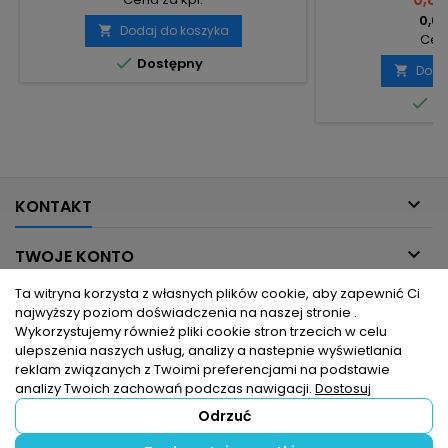
0,68
Dodaj do koszyka

Cena

Dostępny
Doda


Do

KONTAKT

TWOJE KONTO
Ta witryna korzysta z własnych plików cookie, aby zapewnić Ci

INFORMACJE DLA CIEBIE
najwyższy poziom doświadczenia na naszej stronie .
Wykorzystujemy również pliki cookie stron trzecich w celu
ulepszenia naszych usług, analizy a nastepnie wyświetlania

PRODUKTY
reklam związanych z Twoimi preferencjami na podstawie
analizy Twoich zachowań podczas nawigacji.
Dostosuj
Odrzuć
© Copyright 2026 hurtownia elektryczna dlaelektrykow.pl. Wszelkie