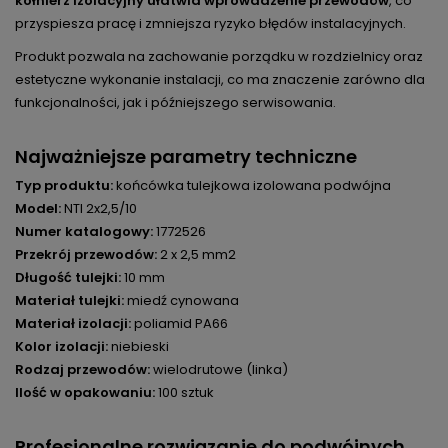
kołnierz izolacyjny ułatwia wprowadzenie przewodów
, co
przyspiesza pracę i zmniejsza ryzyko błędów instalacyjnych.
Produkt pozwala na zachowanie porządku w rozdzielnicy oraz
estetyczne wykonanie instalacji, co ma znaczenie zarówno dla
funkcjonalności, jak i późniejszego serwisowania.
Najważniejsze parametry techniczne
Typ produktu:
końcówka tulejkowa izolowana podwójna
Model:
NTI 2x2,5/10
Numer katalogowy:
1772526
Przekrój przewodów:
2 x 2,5 mm2
Długość tulejki:
10 mm
Materiał tulejki:
miedź cynowana
Materiał izolacji:
poliamid PA66
Kolor izolacji:
niebieski
Rodzaj przewodów:
wielodrutowe (linka)
Ilość w opakowaniu:
100 sztuk
Profesjonalne rozwiązanie do podwójnych