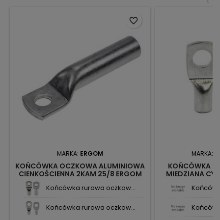
<
favorite_border
MARKA:
ERGOM
MARKA:
N
KOŃCÓWKA OCZKOWA ALUMINIOWA
KOŃCÓWKA R
CIENKOŚCIENNA 2KAM 25/8 ERGOM
MIEDZIANA CY
2013
Końcówka rurowa oczkow...
Końcówk
Końcówka rurowa oczkow...
Końcówk