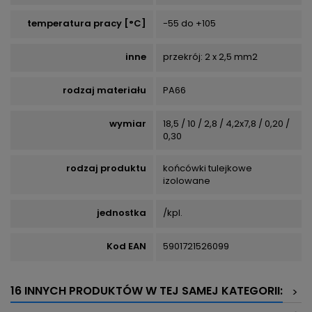
temperatura pracy [°C]
-55 do +105
inne
przekrój: 2 x 2,5 mm2
rodzaj materiału
PA66
wymiar
18,5 / 10 / 2,8 / 4,2x7,8 / 0,20 /
0,30
rodzaj produktu
końcówki tulejkowe
izolowane
jednostka
/kpl.
Kod EAN
5901721526099
16 INNYCH PRODUKTÓW W TEJ SAMEJ KATEGORII:
>