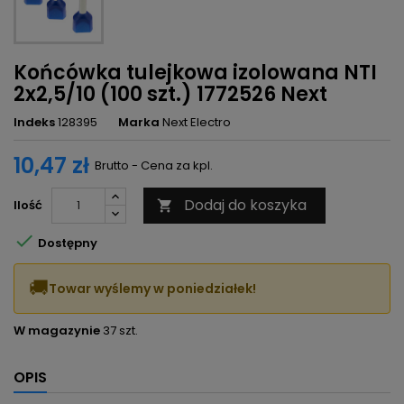
Końcówka tulejkowa izolowana NTI
2x2,5/10 (100 szt.) 1772526 Next
Indeks
128395
Marka
Next Electro
10,47 zł
Brutto - Cena za kpl.
Dodaj do koszyka
Ilość


Dostępny
🚚
Towar wyślemy w poniedziałek!
W magazynie
37 szt.
OPIS