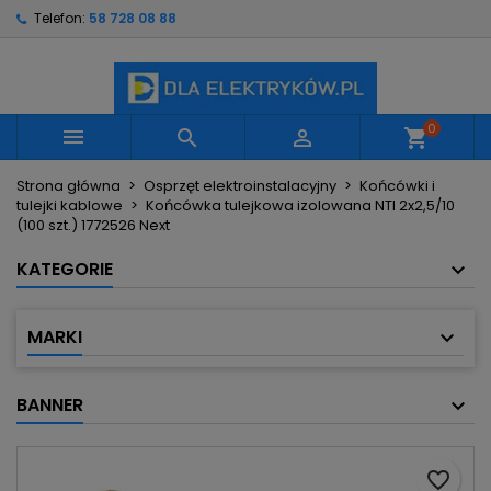
Telefon:
58 728 08 88
×
×
×
Moje listy życzeń
Utwórz listę życzeń
Zaloguj się
Utwórz nową listę
add_circle_outline
Musisz być zalogowany by zapisać produkty na
Nazwa listy życzeń
swojej liście życzeń.
0



shopping_cart
Strona główna
Osprzęt elektroinstalacyjny
Końcówki i
Anuluj
Zaloguj się
tulejki kablowe
Końcówka tulejkowa izolowana NTI 2x2,5/10
Anuluj
Utwórz listę życzeń
(100 szt.) 1772526 Next
KATEGORIE
MARKI
BANNER
favorite_border