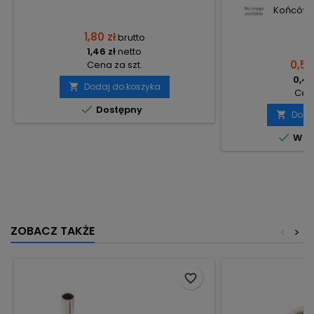
Końcówk
1,80 zł
brutto
1,46 zł
netto
0,59
Cena za szt.
0,48
Dodaj do koszyka

Cena

Dostępny
Doda


W m
ZOBACZ TAKŻE
<
>
favorite_border