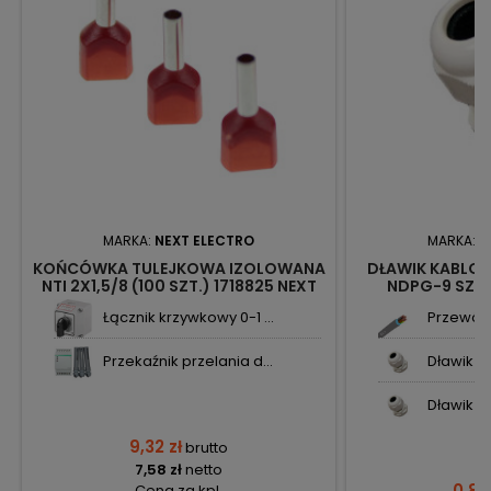
MARKA:
NEXT ELECTRO
MARKA:
N
KOŃCÓWKA TULEJKOWA IZOLOWANA
DŁAWIK KABLOW
NTI 2X1,5/8 (100 SZT.) 1718825 NEXT
NDPG-9 SZAR
Łącznik krzywkowy 0-1 ...
Przewód 
Przekaźnik przelania d...
Dławik ka
Dławik ka
9,32 zł
brutto
7,58 zł
netto
0,84
Cena za kpl.