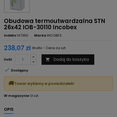
Obudowa termoutwardzalna STN
26x42 IOB-30110 Incobex
Indeks
147350
Marka
INCOBEX
238,07 zł
Brutto - Cena za szt.
Dodaj do koszyka
Ilość


Dostępny
🚚
Towar wyślemy w poniedziałek!
W magazynie
13 szt.
OPIS