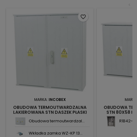
<
favorite_border
MARKA:
INCOBEX
MARKA
OBUDOWA TERMOUTWARDZALNA
OBUDOWA TE
LAKIEROWANA STN DASZEK PŁASKI
STN 80X58 IO
80X84 IOB-34310-01-007 INCOBEX
Obudowa termoutwardzal...
R1B42-00
Wkładka zamka WZ-KP 13...