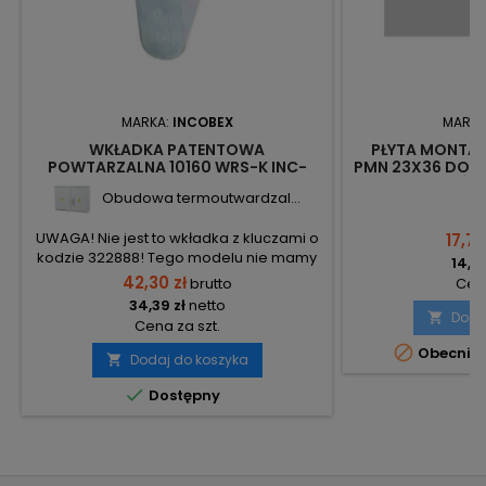
MARKA:
INCOBEX
MARKA
WKŁADKA PATENTOWA
PŁYTA MONTA
POWTARZALNA 10160 WRS-K INC-
PMN 23X36 DO 
10160P INCOBEX
GRUBOŚĆ 
Obudowa termoutwardzal...
UWAGA! Nie jest to wkładka z kluczami o
17,74
kodzie 322888! Tego modelu nie mamy
14,42
już w sprzedaży, również Producent nie
42,30 zł
brutto
Cena
oferuje już tego typu wkładek!
34,39 zł
netto
Doda

Cena za szt.

Obecnie 
Dodaj do koszyka


Dostępny