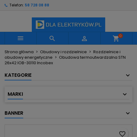
Telefon:
58 728 08 88
×
×
×
Moje listy życzeń
Utwórz listę życzeń
Zaloguj się
Utwórz nową listę
add_circle_outline
Musisz być zalogowany by zapisać produkty na
Nazwa listy życzeń
swojej liście życzeń.
0



shopping_cart
Strona główna
Obudowy i rozdzielnice
Rozdzielnice i
Anuluj
Zaloguj się
obudowy energetyczne
Obudowa termoutwardzalna STN
Anuluj
Utwórz listę życzeń
26x42 IOB-30110 Incobex
KATEGORIE
MARKI
BANNER
favorite_border