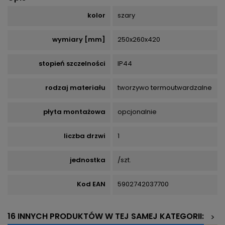
kolor
szary
wymiary [mm]
250x260x420
stopień szczelności
IP44
rodzaj materiału
tworzywo termoutwardzalne
płyta montażowa
opcjonalnie
liczba drzwi
1
jednostka
/szt.
Kod EAN
5902742037700
16 INNYCH PRODUKTÓW W TEJ SAMEJ KATEGORII:
>