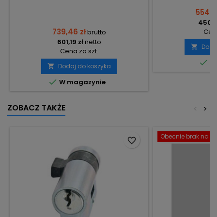
554,0
450,4
739,46 zł
Cena
brutto
601,19 zł
netto
Doda

Cena za szt.

Do
Dodaj do koszyka


W magazynie
ZOBACZ TAKŻE
<
>
Obecnie brak na st
favorite_border