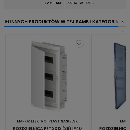
Kod EAN
5904161511236
16 INNYCH PRODUKTÓW W TEJ SAMEJ KATEGORII:
>
<
favorite_border
MARKA:
ELEKTRO-PLAST NASIELSK
MARK
ROZDZIELNICA P/T 3X12 (36) IP40
ROZDZIELNICA 