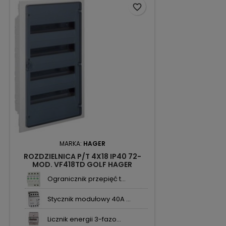
favorite_border
MARKA:
HAGER
ROZDZIELNICA P/T 4X18 IP40 72-
MOD. VF418TD GOLF HAGER
Ogranicznik przepięć t...
Stycznik modułowy 40A ...
Licznik energii 3-fazo...