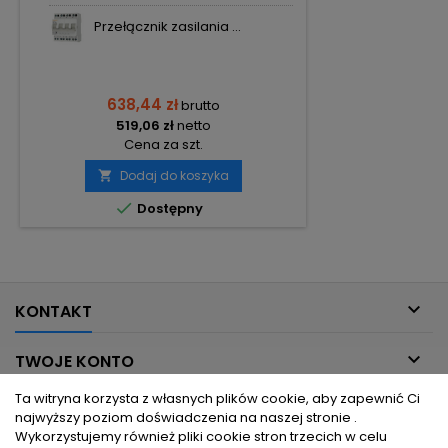
Przełącznik zasilania ...
638,44 zł
brutto
519,06 zł
netto
Cena za szt.
Dodaj do koszyka


Dostępny

KONTAKT

TWOJE KONTO
Ta witryna korzysta z własnych plików cookie, aby zapewnić Ci

INFORMACJE DLA CIEBIE
najwyższy poziom doświadczenia na naszej stronie .
Wykorzystujemy również pliki cookie stron trzecich w celu