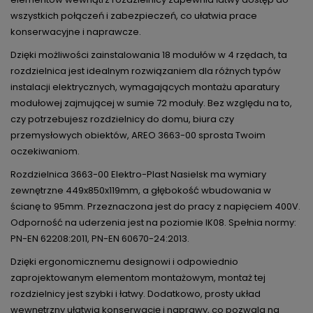
wszystkich połączeń i zabezpieczeń, co ułatwia prace
konserwacyjne i naprawcze.
Dzięki możliwości zainstalowania 18 modułów w 4 rzędach, ta
rozdzielnica jest idealnym rozwiązaniem dla różnych typów
instalacji elektrycznych, wymagających montażu aparatury
modułowej zajmującej w sumie 72 moduły. Bez względu na to,
czy potrzebujesz rozdzielnicy do domu, biura czy
przemysłowych obiektów, AREO 3663-00 sprosta Twoim
oczekiwaniom.
Rozdzielnica 3663-00 Elektro-Plast Nasielsk ma wymiary
zewnętrzne 449x850x119mm, a głębokość wbudowania w
ścianę to 95mm. Przeznaczona jest do pracy z napięciem 400V.
Odporność na uderzenia jest na poziomie IK08. Spełnia normy:
PN-EN 62208:2011, PN-EN 60670-24:2013.
Dzięki ergonomicznemu designowi i odpowiednio
zaprojektowanym elementom montażowym, montaż tej
rozdzielnicy jest szybki i łatwy. Dodatkowo, prosty układ
wewnętrzny ułatwia konserwację i naprawy, co pozwala na