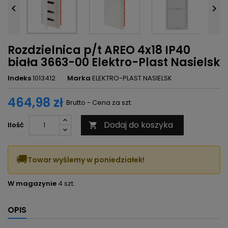


Rozdzielnica p/t AREO 4x18 IP40
biała 3663-00 Elektro-Plast Nasielsk
Indeks
1013412
Marka
ELEKTRO-PLAST NASIELSK
464,98 zł
Brutto - Cena za szt.
Dodaj do koszyka
Ilość

🚚
Towar wyślemy w poniedziałek!
W magazynie
4 szt.
OPIS