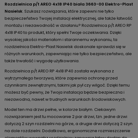
Rozdzielnica p/t AREO 4x18 IP40 biała 3663-00 Elektro-Plast
Nasielsk
. Szukasz rozwiązania, które zapewni nie tylko
bezpieczeństwo Twojej instalacji elektrycznej, ale także łatwość
montażu i niezawodność w działaniu? Rozdzielnica p/t AREO RP
4x18 IP40 to produkt, który spełni Twoje oczekiwania. Dzięki
wysokiej jakości materiałom i starannemu wykonaniu, ta
rozdzielnica Elektro-Plast Nasielsk doskonale sprawdzi się w
różnych warunkach, zapewniając nie tylko bezpieczeństwo, ale
także trwałość i wygodę użytkowania.
Rozdzielnica p/t AREO RP 4x18 IP40 została wykonana z
wytrzymałego tworzywa, które zapewnia ochronę przed
czynnikami zewnętrznymi, takimi jak pył czy wilgoć. Dzięki temu
możesz być pewny, że Twoja instalacja będzie bezpieczna i
niezawodna, nawet w trudnych warunkach środowiskowych.
Model ten ma drzwi pełne, w kolorze białym. Ciekawym
rozwiązaniem jest tu mocowanie 2 par drzwi, tzn. jedne drzwi
dotyczą 2 szyn rozdzielni na górze, a drugie drwi dotyczą 2 szyn
na dole rozdzielni. Dodatkowo, ergonomiczne rozmieszczenie
elementów wewnątrz rozdzielnicy zapewnia łatwy dostęp do