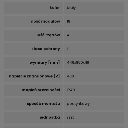
kolor
biały
ilość modułów
18
ilość rzędów
4
klasa ochrony
II
wymiary [mm]
449x850x119
napięcie znamionowe [V]
400
stopień szczelności
IP40
sposób montażu
podtynkowy
jednostka
/szt.