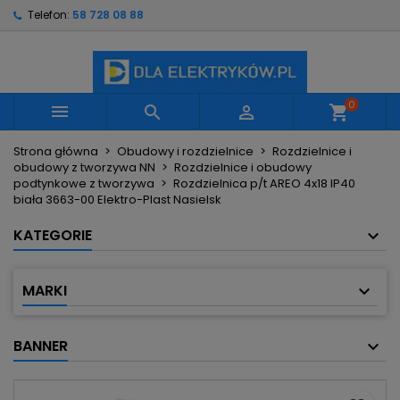
Telefon:
58 728 08 88
×
×
×
Moje listy życzeń
Utwórz listę życzeń
Zaloguj się
Utwórz nową listę
add_circle_outline
Musisz być zalogowany by zapisać produkty na
Nazwa listy życzeń
swojej liście życzeń.
0



shopping_cart
Strona główna
Obudowy i rozdzielnice
Rozdzielnice i
Anuluj
Zaloguj się
obudowy z tworzywa NN
Rozdzielnice i obudowy
Anuluj
Utwórz listę życzeń
podtynkowe z tworzywa
Rozdzielnica p/t AREO 4x18 IP40
biała 3663-00 Elektro-Plast Nasielsk
KATEGORIE
MARKI
BANNER