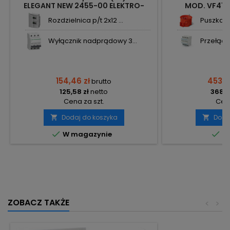
ELEGANT NEW 2455-00 ELEKTRO-
MOD. VF412
PLAST NASIELSK
Rozdzielnica p/t 2x12 ...
Puszka p/
Wyłącznik nadprądowy 3...
Przełączn
154,46 zł
453,2
brutto
125,58 zł
netto
368,5
Cena za szt.
Cena
Dodaj do koszyka
Doda




W magazynie
Do
ZOBACZ TAKŻE
<
>