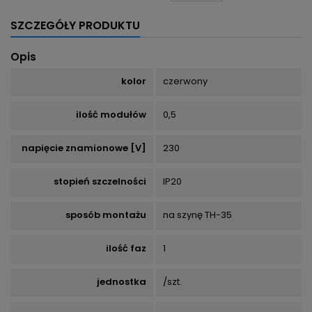
SZCZEGÓŁY PRODUKTU
Opis
kolor
czerwony
ilość modułów
0,5
napięcie znamionowe [V]
230
stopień szczelności
IP20
sposób montażu
na szynę TH-35
ilość faz
1
jednostka
/szt.