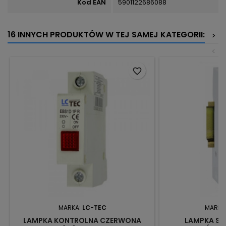
Kod EAN
5901122686088
16 INNYCH PRODUKTÓW W TEJ SAMEJ KATEGORII:
>
<
favorite_border
MARKA:
LC-TEC
MARKA
LAMPKA KONTROLNA CZERWONA
LAMPKA SY