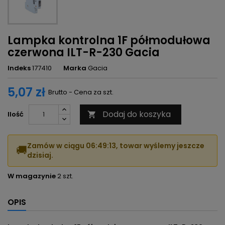
Lampka kontrolna 1F półmodułowa
czerwona ILT-R-230 Gacia
Indeks
177410
Marka
Gacia
5,07 zł
Brutto - Cena za szt.
Dodaj do koszyka
Ilość

Zamów w ciągu
06:49:12
, towar wyślemy jeszcze
🚚
dzisiaj.
W magazynie
2 szt.
OPIS