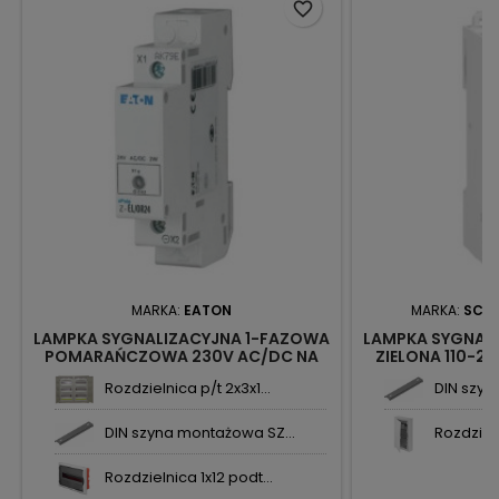
favorite_border
MARKA:
EATON
MARKA:
SCHN
LAMPKA SYGNALIZACYJNA 1-FAZOWA
LAMPKA SYGNAL
POMARAŃCZOWA 230V AC/DC NA
ZIELONA 110-23
SZYNĘ TH35 Z-EL/OR230 275865
A9E18321 SCH
Rozdzielnica p/t 2x3x1...
DIN szyn
EATON
DIN szyna montażowa SZ...
Rozdzieln
Rozdzielnica 1x12 podt...