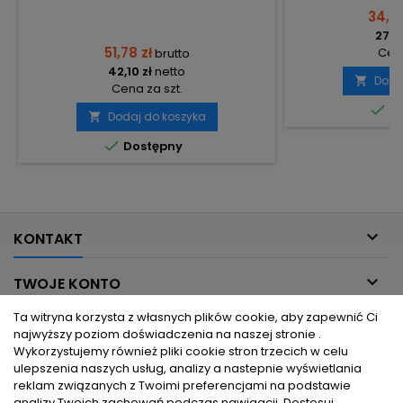
34,33
27,91
51,78 zł
Cena
brutto
42,10 zł
netto
Doda

Cena za szt.

Do
Dodaj do koszyka


Dostępny

KONTAKT

TWOJE KONTO
Ta witryna korzysta z własnych plików cookie, aby zapewnić Ci

INFORMACJE DLA CIEBIE
najwyższy poziom doświadczenia na naszej stronie .
Wykorzystujemy również pliki cookie stron trzecich w celu
ulepszenia naszych usług, analizy a nastepnie wyświetlania

PRODUKTY
reklam związanych z Twoimi preferencjami na podstawie
analizy Twoich zachowań podczas nawigacji.
Dostosuj