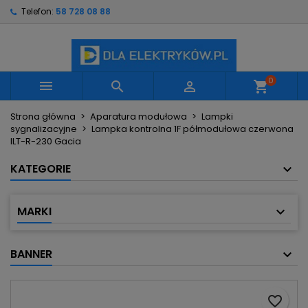
Telefon:
58 728 08 88
×
×
×
Moje listy życzeń
Utwórz listę życzeń
Zaloguj się
Utwórz nową listę
add_circle_outline
Musisz być zalogowany by zapisać produkty na
Nazwa listy życzeń
swojej liście życzeń.
0



shopping_cart
Strona główna
Aparatura modułowa
Lampki
Anuluj
Zaloguj się
sygnalizacyjne
Lampka kontrolna 1F półmodułowa czerwona
Anuluj
Utwórz listę życzeń
ILT-R-230 Gacia
KATEGORIE
MARKI
BANNER
favorite_border