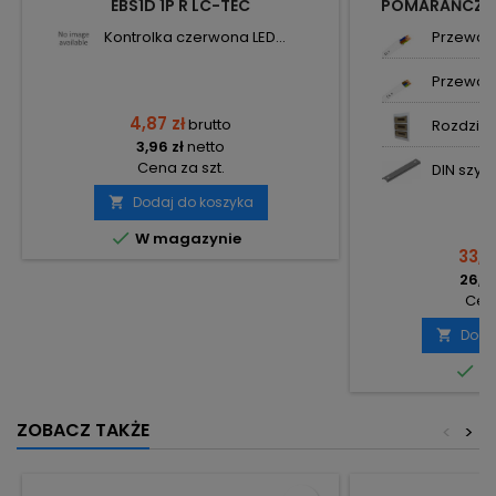
EBS1D 1P R LC-TEC
POMARAŃCZOW
LE
Kontrolka czerwona LED...
Przewód 
Przewód 
4,87 zł
brutto
Rozdzieln
3,96 zł
netto
Cena za szt.
DIN szyn
Dodaj do koszyka


W magazynie
33,11
26,92
Cena
Doda


Do
ZOBACZ TAKŻE
<
>