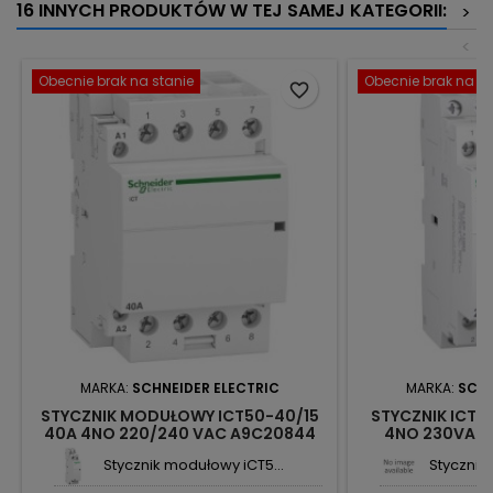
16 INNYCH PRODUKTÓW W TEJ SAMEJ KATEGORII:
>
<
Obecnie brak na stanie
Obecnie brak na st
favorite_border
MARKA:
SCHNEIDER ELECTRIC
MARKA:
SCHN
STYCZNIK MODUŁOWY ICT50-40/15
STYCZNIK ICTK
40A 4NO 220/240 VAC A9C20844
4NO 230VAC 
SCHNEIDER
SCH
Stycznik modułowy iCT5...
Stycznik