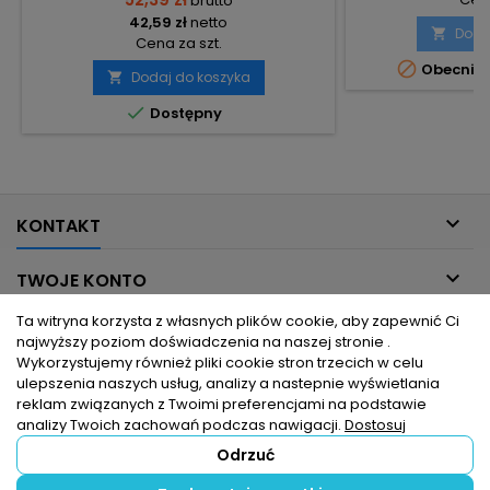
brutto
42,59 zł
netto
Doda

Cena za szt.

Obecnie 
Dodaj do koszyka


Dostępny

KONTAKT

TWOJE KONTO
Ta witryna korzysta z własnych plików cookie, aby zapewnić Ci

INFORMACJE DLA CIEBIE
najwyższy poziom doświadczenia na naszej stronie .
Wykorzystujemy również pliki cookie stron trzecich w celu
ulepszenia naszych usług, analizy a nastepnie wyświetlania

PRODUKTY
reklam związanych z Twoimi preferencjami na podstawie
analizy Twoich zachowań podczas nawigacji.
Dostosuj
Odrzuć
© Copyright 2026 hurtownia elektryczna dlaelektrykow.pl. Wszelkie