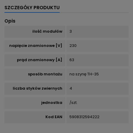
SZCZEGÓŁY PRODUKTU
Opis
ilość modułów
3
napięcie znamionowe [V]
230
prąd znamionowy [A]
63
sposób montażu
na szynę TH-35
liczba styków zwiernych
4
jednostka
/szt.
Kod EAN
5908312594222