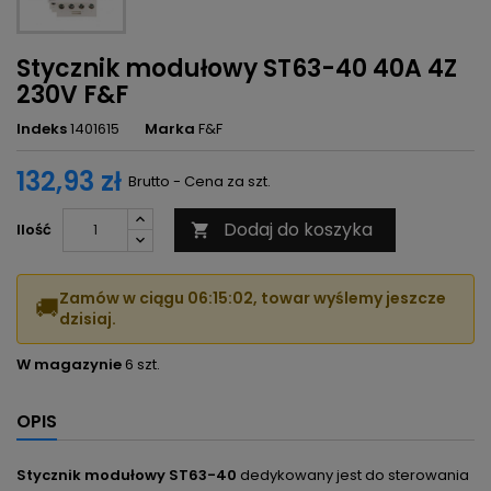
Stycznik modułowy ST63-40 40A 4Z
230V F&F
Indeks
1401615
Marka
F&F
132,93 zł
Brutto - Cena za szt.
Dodaj do koszyka
Ilość

Zamów w ciągu
06:15:01
, towar wyślemy jeszcze
🚚
dzisiaj.
W magazynie
6 szt.
OPIS
Stycznik modułowy ST63-40
dedykowany jest do sterowania