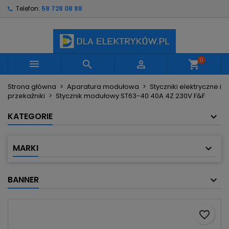
Telefon:
58 728 08 88
×
×
×
Moje listy życzeń
Utwórz listę życzeń
Zaloguj się
Utwórz nową listę
add_circle_outline
Musisz być zalogowany by zapisać produkty na
Nazwa listy życzeń
swojej liście życzeń.
0



shopping_cart
Strona główna
Aparatura modułowa
Styczniki elektryczne i
Anuluj
Zaloguj się
przekaźniki
Stycznik modułowy ST63-40 40A 4Z 230V F&F
Anuluj
Utwórz listę życzeń
KATEGORIE
MARKI
BANNER
favorite_border