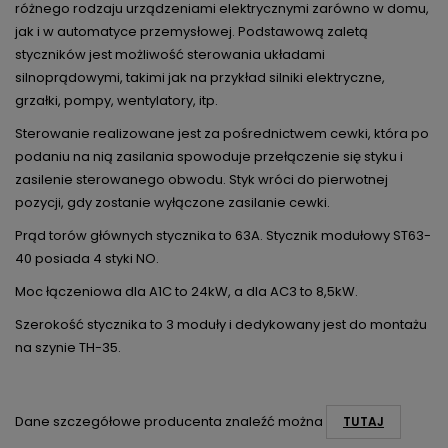
różnego rodzaju urządzeniami elektrycznymi zarówno w domu,
jak i w automatyce przemysłowej. Podstawową zaletą
styczników jest możliwość sterowania układami
silnoprądowymi, takimi jak na przykład silniki elektryczne,
grzałki, pompy, wentylatory, itp.
Sterowanie realizowane jest za pośrednictwem cewki, która po
podaniu na nią zasilania spowoduje przełączenie się styku i
zasilenie sterowanego obwodu. Styk wróci do pierwotnej
pozycji, gdy zostanie wyłączone zasilanie cewki.
Prąd torów głównych stycznika to 63A. Stycznik modułowy ST63-
40 posiada 4 styki NO.
Moc łączeniowa dla A1C to 24kW, a dla AC3 to 8,5kW.
Szerokość stycznika to 3 moduły i dedykowany jest do montażu
na szynie TH-35.
Dane szczegółowe producenta znaleźć można
TUTAJ