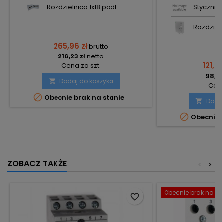
Rozdzielnica 1x18 podt...
Stycznik 
Rozdzieln
265,96 zł
brutto
216,23 zł
netto
121,38
Cena za szt.
98,68
Dodaj do koszyka

Cena

Obecnie brak na stanie
Doda


Obecnie 
ZOBACZ TAKŻE
<
>
Obecnie brak na st
favorite_border