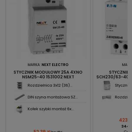
MARKA:
NEXT ELECTRO
MARK
STYCZNIK MODUŁOWY 25A 4XNO
STYCZNIK
NSM25-40 1531002 NEXT
SCH230/63-40 A
E
Rozdzielnica 3x12 (36)...
Stycznik
DIN szyna montażowa SZ...
Rozdzieln
Kołek szybki montaż 6x...
423,2
344,1
52,39 zł
Cena