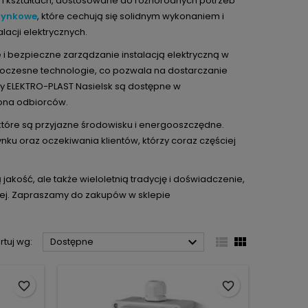
 i kształtach, dostosowane do różnorodnych potrzeb
dtynkowe
, które cechują się solidnym wykonaniem i
lacji elektrycznych.
e i bezpieczne zarządzanie instalacją elektryczną w
woczesne technologie, co pozwala na dostarczanie
y ELEKTRO-PLAST Nasielsk są dostępne w
rona odbiorców.
tóre są przyjazne środowisku i energooszczędne.
nku oraz oczekiwania klientów, którzy coraz częściej
jakość, ale także wieloletnią tradycję i doświadczenie,
znej. Zapraszamy do zakupów w sklepie



rtuj wg:
Dostępne
favorite_border
favorite_border