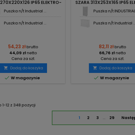
270X220X126 IP65 ELEKTRO-
SZARA 313X253X165 IP65 E
PLAST NASIELSK
PLAST NASIELSK
Puszka n/t Industrial ...
Puszka n/t INDUSTRIAL 
Puszka n/t Industrial ...
Puszka n/t Industrial ..
54,23 zł
82,11 zł
brutto
brutto
44,09 zł
netto
66,76 zł
netto
Cena za szt.
Cena za szt.
Dodaj do koszyka
Dodaj do koszyka




W magazynie
W magazynie
1-12 z 348 pozycji
1
2
3
…
29
Nastę