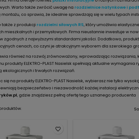
ia. Firma oferuje również
puszki instalacyjne
o różnych rozmiarach
ych. Warto także zwrócić uwagę na
rozdzielnice natynkowe i po
 montażu, co sprawia, że idealnie sprawdzają się w wielu typach insta
e także z produkcji
rozdzielni siłowych RS
, który umożliwia elastyczn
h mieszkalnych i przemysłowych. Firma nieustannie inwestuje w no
w zgodnych z najwyższymi standardami jakości. Dodatkowo, produkt
cyjnych cenach, co czyni je atrakcyjnym wyborem dla szerokiego g
awia również na rozwój zrównoważony, wprowadzając rozwiązania, k
mu produkty ELEKTRO-PLAST Nasielsk spełniają aktualne wymagania ry
 ekologicznych i trwałych rozwiązań.
 się na produkty ELEKTRO-PLAST Nasielsk, wybierasz nie tylko wysoką 
pewniają bezpieczeństwo i niezawodność każdej instalacji elektryc
ryków.pl
, gdzie znajdziesz pełną ofertę tego uznanego producenta
 produktów.
So
favorite_border