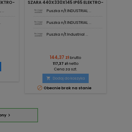
LEKTRO-
SZARA 440X330X145 IP65 ELEKTRO-
PLAST NASIELSK
...
Puszka n/t INDUSTRIAL ...
.
Puszka n/t INDUSTRIAL ...
Puszka n/t Industrial ...
144,37 zł
brutto
117,37 zł
netto
Cena za szt.
Dodaj do koszyka


Obecnie brak na stanie
pny
