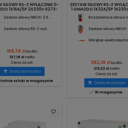
 SIŁOWY RS-Z WYŁĄCZNIK 0-
ZESTAW SIŁOWY RS-Z WYŁĄC
AZDO 1X16A/5P 2X230V 6273-
1 GNIAZDO 1X32A/5P 1X230
 ELEKTRO-PLAST NASIELSK
00 ELEKTRO-PLAST NASI
Zestaw siłowy NBOX-Z.5...
Rozdzielnica siłowa n/
Zestaw siłowy RS-Z wył...
Zestaw siłowy NBOX-Z
Wkrętak elektrotechni
168,74 zł
brutto
137,19 zł
netto
262,38 zł
Cena za szt.
brutto
213,32 zł
netto
Dodaj do koszyka

Cena za szt.
tatnie sztuki w magazynie
Dodaj do koszyka


W magazynie
favorite_border