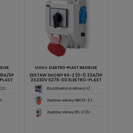
IELSK
MARKA:
ELEKTRO-PLAST NASIELSK
 16A/5P
ZESTAW SIŁOWY RS-Z (0-1) 32A/5P
-PLAST
2X230V 6276-00 ELEKTRO-PLAST
NASIELSK
O...
Rozdzielnica siłowa n/...
-...
Zestaw siłowy NBOX-Z.1...
Zestaw siłowy RS-Z (0-...