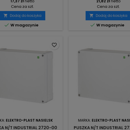
17,37 zł
netto
21,82 zł
netto
Cena za szt.
Cena za szt.
Dodaj do koszyka
Dodaj do koszyka




W magazynie
W magazynie
favorite_border
KA:
ELEKTRO-PLAST NASIELSK
MARKA:
ELEKTRO-PLAST NAS
A N/T INDUSTRIAL 2720-00
PUSZKA N/T INDUSTRIAL 2