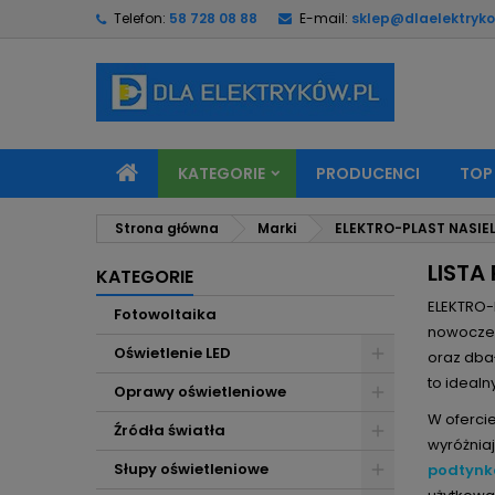
Telefon:
58 728 08 88
E-mail:
sklep@dlaelektryko
M
(
U
Z
add_circle_outline
((
Mu
Na
KATEGORIE
PRODUCENCI
TOP
Strona główna
Marki
ELEKTRO-PLAST NASIE
LISTA
KATEGORIE
ELEKTRO-P
Fotowoltaika
nowoczesn
Oświetlenie LED
oraz dbał
to idealn
Oprawy oświetleniowe
W oferci
Źródła światła
wyróżniaj
Słupy oświetleniowe
podtynk