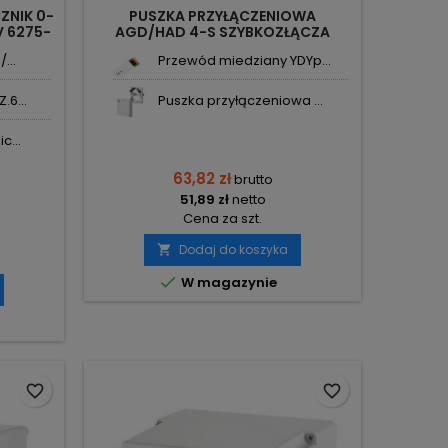
ZNIK 0-
PUSZKA PRZYŁĄCZENIOWA
V 6275-
AGD/HAD 4-S SZYBKOZŁĄCZA
ELSK
WAGO DO 6MM2 1869-00 EPN
...
Przewód miedziany YDYp...
.6...
Puszka przyłączeniowa ...
c...
63,82 zł
brutto
51,89 zł
netto
Cena za szt.
Dodaj do koszyka


W magazynie
favorite_border
favorite_border