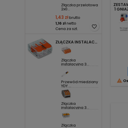
ZESTAW
Złączka przelotowa
2x0...
1 GNI
00
1,43 zł
brutto
1,16 zł
netto
favorite_border
Cena za szt.
ZŁĄCZKA INSTALACYJNA 3X UNIWERSALNA COMPACT 221-413 WAGO
Złączka
instalacyjna 3...

Os
Przewód miedziany
YDY ...
Złączka
instalacyjna 3...
Złączka