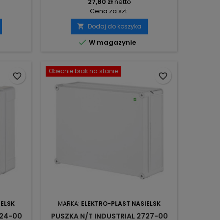
27,80 zł
netto
Cena za szt.
Dodaj do koszyka


W magazynie
Obecnie brak na stanie
favorite_border
favorite_border
IELSK
MARKA:
ELEKTRO-PLAST NASIELSK
724-00
PUSZKA N/T INDUSTRIAL 2727-00