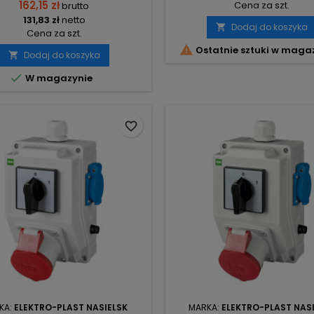
162,15 zł
Cena za szt.
brutto
131,83 zł
netto
Dodaj do koszyka

Cena za szt.

Ostatnie sztuki w maga
Dodaj do koszyka


W magazynie
favorite_border
KA:
ELEKTRO-PLAST NASIELSK
MARKA:
ELEKTRO-PLAST NAS