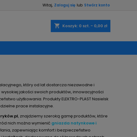
Witaj,
Zaloguj się
lub
Stwórz konto
×
×
×
×
shopping_cart
Koszyk:
0
szt. - 0,00 zł
)
ę
ń
lacyjnego, który od lat dostarcza niezawodne i
i wysokiej jakości swoich produktów, innowacyjności
eczeństwo użytkowania. Produkty ELEKTRO-PLAST Nasielsk
dzielne prace instalacyjne.
tryków.pl
, znajdziemy szeroką gamę produktów, które
Wśród nich można wymienić
gniazda natynkowe i
łania, zapewniając komfort i bezpieczeństwo