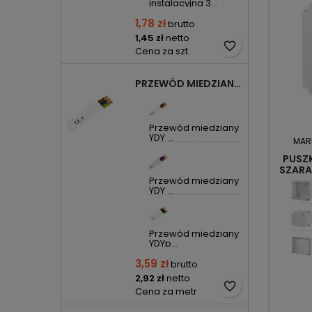
instalacyjna 3...
1,78 zł
brutto
1,45 zł
netto
favorite_border
Cena za szt.
PRZEWÓD MIEDZIANY YDYP DRUT 3X1,5MM2 ŻO 450/750V
Przewód miedziany
YDY ...
MAR
PUSZK
SZARA
Przewód miedziany
YDY ...
Przewód miedziany
YDYp...
3,59 zł
brutto
2,92 zł
netto
favorite_border
Cena za metr