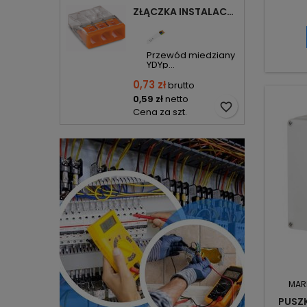
ZŁĄCZKA INSTALACYJNA 3X COMPACT POMARAŃCZOWA 2273-203 WAGO
Przewód miedziany
YDYp...
0,73 zł
brutto
0,59 zł
netto
favorite_border
Cena za szt.
MAR
PUSZK