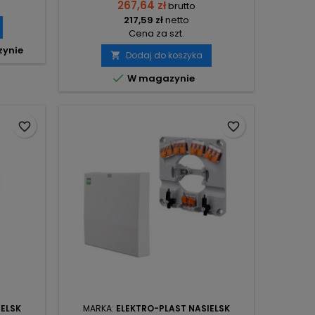
267,64 zł
brutto
217,59 zł
netto
Cena za szt.
zynie
Dodaj do koszyka


W magazynie
favorite_border
favorite_border
IELSK
MARKA:
ELEKTRO-PLAST NASIELSK