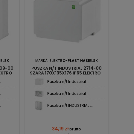
IELSK
MARKA:
ELEKTRO-PLAST NASIELSK
709-00
PUSZKA N/T INDUSTRIAL 2714-00
LEKTRO-
SZARA 170X135X176 IP65 ELEKTRO-
PLAST NASIELSK
.
Puszka n/t Industrial ...
.
Puszka n/t Industrial ...
.
Puszka n/t INDUSTRIAL ...
34,19 zł
brutto