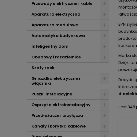
użytkowan
Przewody elektryczne i kable
montażow
Aparatura elektryczna
łatwością
EPN słyni
Aparatura modułowa
budynkac
Automatyka budynkowa
produktó
konkuren
Inteligentny dom
Marka st
Obudowy i rozdzielnice
Dzięki te
Szafy rack
poszukują
Gniazdka elektryczne i
Decydując
włączniki
które za
dlaelekt
Puszki instalacyjne
Osprzęt elektroinstalacyjny
Jest 348
Przedłużacze i przyłącza
Kanały i korytka kablowe
Rury osłonowe