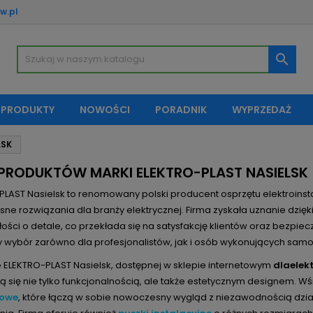
w.pl
oje listy życzeń
(modalTitle))
twórz listę życzeń
aloguj się

Utwórz nową listę
confirmMessage))
sisz być zalogowany by zapisać produkty na swojej liście życzeń.
zwa listy życzeń
 PRODUKTY
NOWOŚCI
PORADNIK
WYPRZEDAŻ
((cancelText))
Anuluj
((modalDeleteText)
Zaloguj si
LSK
Anuluj
Utwórz listę życze
 PRODUKTÓW MARKI ELEKTRO-PLAST NASIELSK
LAST Nasielsk to renomowany polski producent osprzętu elektroinsta
e rozwiązania dla branży elektrycznej. Firma zyskała uznanie dzięk
ości o detale, co przekłada się na satysfakcję klientów oraz bezpi
y wybór zarówno dla profesjonalistów, jak i osób wykonujących samo
e ELEKTRO-PLAST Nasielsk, dostępnej w sklepie internetowym
dlaelek
ą się nie tylko funkcjonalnością, ale także estetycznym designem. 
owe
, które łączą w sobie nowoczesny wygląd z niezawodnością dzia