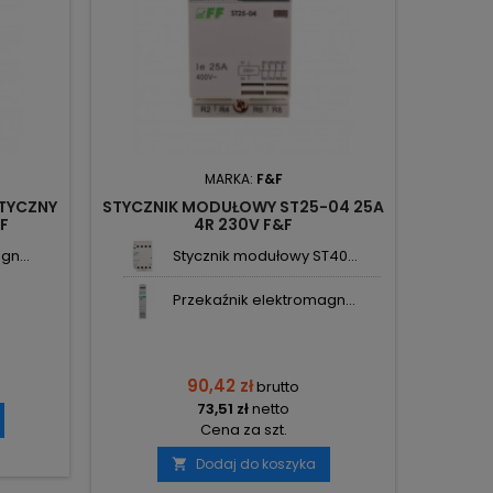
MARKA:
F&F
TYCZNY
STYCZNIK MODUŁOWY ST25-04 25A
PRZEKA
&F
4R 230V F&F
230V
gn...
Stycznik modułowy ST40...
Przekaźnik elektromagn...
90,42 zł
brutto
73,51 zł
netto
Cena za szt.
Dodaj do koszyka
