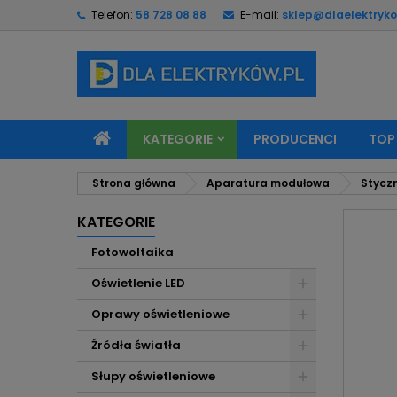
Telefon:
58 728 08 88
E-mail:
sklep@dlaelektryko
M
U
Z
add_circle_outline
Mu
Na
KATEGORIE
PRODUCENCI
TOP
Strona główna
Aparatura modułowa
Styczn
KATEGORIE
Fotowoltaika
Oświetlenie LED
Oprawy oświetleniowe
Źródła światła
Słupy oświetleniowe