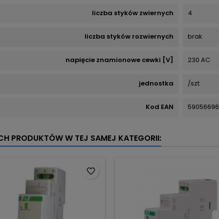
liczba styków zwiernych
4
liczba styków rozwiernych
brak
napięcie znamionowe cewki [V]
230 AC
jednostka
/szt.
Kod EAN
59056696
YCH PRODUKTÓW W TEJ SAMEJ KATEGORII:
favorite_border