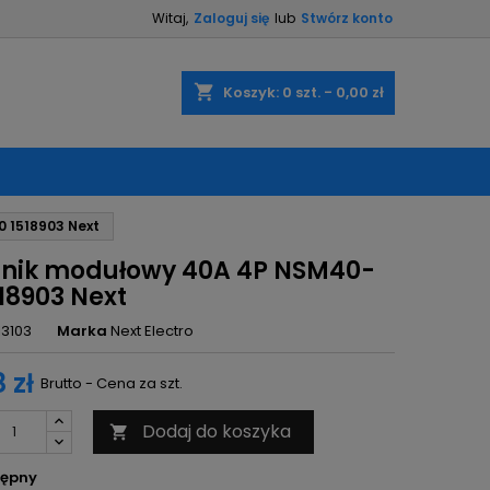
Witaj,
Zaloguj się
lub
Stwórz konto
×
×
×
shopping_cart
Koszyk:
0
szt. - 0,00 zł
ę
 1518903 Next
ń
znik modułowy 40A 4P NSM40-
18903 Next
13103
Marka
Next Electro
 zł
Brutto - Cena za szt.
Dodaj do koszyka

ępny