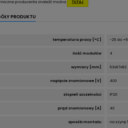
hniczne producenta znaleźć można
TUTAJ
GÓŁY PRODUKTU
temperatura pracy [°C]
-25 do +
ilość modułów
4
wymiary [mm]
53x67x82
napięcie znamionowe [V]
400
stopień szczelności
IP20
prąd znamionowy [A]
40
sposób montażu
na szynę 