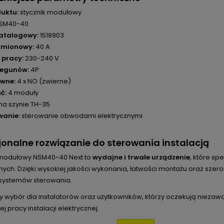
uktu:
stycznik modułowy
SM40-40
atalogowy:
1518903
amionowy:
40 A
 pracy:
230-240 V
iegunów:
4P
ówne:
4 x NO (zwierne)
ć:
4 moduły
na szynie TH-35
wanie:
sterowanie obwodami elektrycznymi
jonalne rozwiązanie do sterowania instalacją
 modułowy NSM40-40 Next to
wydajne i trwałe urządzenie
, które s
znych. Dzięki wysokiej jakości wykonania, łatwości montażu oraz sz
systemów sterowania.
y wybór dla instalatorów oraz użytkowników, którzy oczekują niezaw
j pracy instalacji elektrycznej.