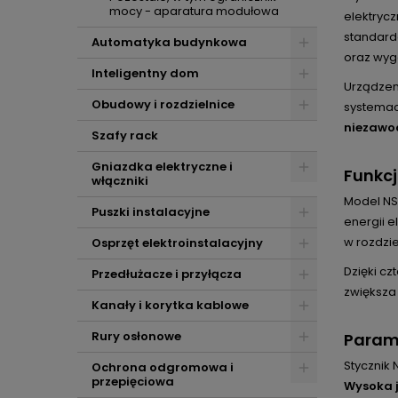
mocy - aparatura modułowa
elektryc
standard
Automatyka budynkowa
oraz wygo
Inteligentny dom
Urządzen
Obudowy i rozdzielnice
systemac
niezawo
Szafy rack
Gniazdka elektryczne i
Funkcj
włączniki
Model N
Puszki instalacyjne
energii 
w rozdzie
Osprzęt elektroinstalacyjny
Dzięki c
Przedłużacze i przyłącza
zwiększa
Kanały i korytka kablowe
Rury osłonowe
Param
Stycznik
Ochrona odgromowa i
przepięciowa
Wysoka 