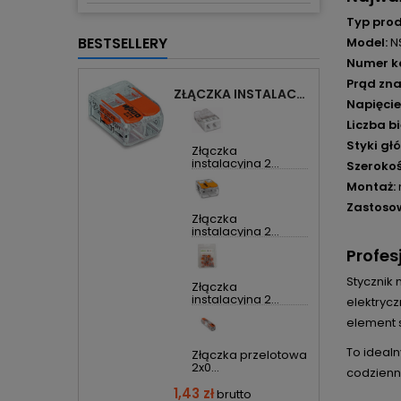
Typ prod
BESTSELLERY
Model:
N
Numer k
Prąd zn
ZŁĄCZKA INSTALACYJNA 2X UNIWERSALNA COMPACT 221-412 WAGO
Napięcie
Liczba b
Styki gł
Złączka
instalacyjna 2...
Szerokoś
Montaż:
Zastoso
Złączka
instalacyjna 2...
Profes
Stycznik
Złączka
instalacyjna 2...
elektryc
element 
To idealn
Złączka przelotowa
2x0...
codzienne
1,43 zł
brutto