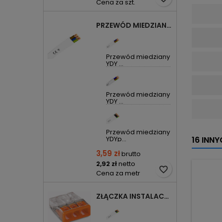
Cena za szt.
PRZEWÓD MIEDZIANY YDYP DRUT 3X1,5MM2 ŻO 450/750V
Przewód miedziany
YDY ...
Przewód miedziany
YDY ...
Przewód miedziany
YDYp...
16 INN
3,59 zł
brutto
2,92 zł
netto
favorite_border
Cena za metr
ZŁĄCZKA INSTALACYJNA 3X COMPACT POMARAŃCZOWA 2273-203 WAGO