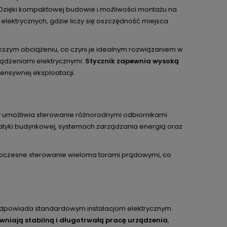
Dzięki kompaktowej budowie i możliwości montażu na
lektrycznych, gdzie liczy się oszczędność miejsca
szym obciążeniu, co czyni je idealnym rozwiązaniem w
ządzeniami elektrycznymi.
Stycznik zapewnia wysoką
ntensywnej eksploatacji.
ry umożliwia sterowanie różnorodnymi odbiornikami
matyki budynkowej, systemach zarządzania energią oraz
noczesne sterowanie wieloma torami prądowymi, co
 odpowiada standardowym instalacjom elektrycznym.
iają stabilną i długotrwałą pracę urządzenia
,