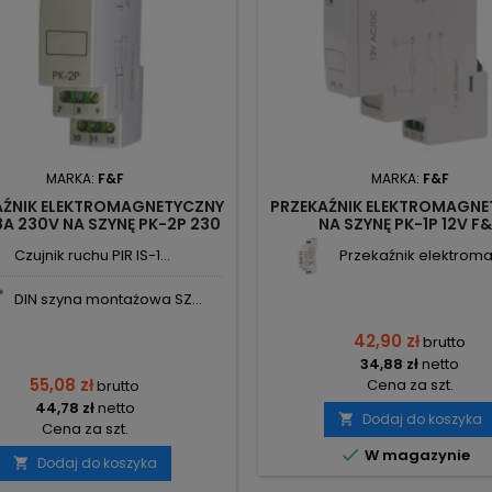
MARKA:
F&F
MARKA:
F&F
AŹNIK ELEKTROMAGNETYCZNY
PRZEKAŹNIK ELEKTROMAGNE
8A 230V NA SZYNĘ PK-2P 230
NA SZYNĘ PK-1P 12V F
F&F
Czujnik ruchu PIR IS-1...
Przekaźnik elektroma
DIN szyna montażowa SZ...
42,90 zł
brutto
34,88 zł
netto
55,08 zł
Cena za szt.
brutto
44,78 zł
netto
Dodaj do koszyka

Cena za szt.

W magazynie
Dodaj do koszyka
