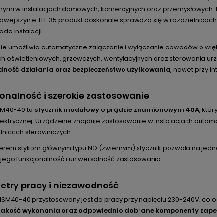
znymi w instalacjach domowych, komercyjnych oraz przemysłowych. 
owej szynie TH-35 produkt doskonale sprawdza się w rozdzielnicach e
da instalacji.
ie umożliwia automatyczne załączanie i wyłączanie obwodów o więk
h oświetleniowych, grzewczych, wentylacyjnych oraz sterowania ur
dność działania oraz bezpieczeństwo użytkowania
, nawet przy i
onalność i szerokie zastosowanie
SM40-40 to
stycznik modułowy o prądzie znamionowym 40A
, któ
elektrycznej. Urządzenie znajduje zastosowanie w instalacjach auto
lnicach sterowniczych.
zterem stykom głównym typu NO (zwiernym) stycznik pozwala na jed
 jego funkcjonalność i uniwersalność zastosowania.
etry pracy i niezawodność
 NSM40-40 przystosowany jest do pracy przy napięciu 230-240V, co
jakość wykonania oraz odpowiednio dobrane komponenty zapewn