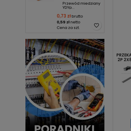
Przewód miedziany
YDYp...
0,73 zł
brutto
0,59 zł
netto
favorite_border
Cena za szt.
PRZEK
2P 2X