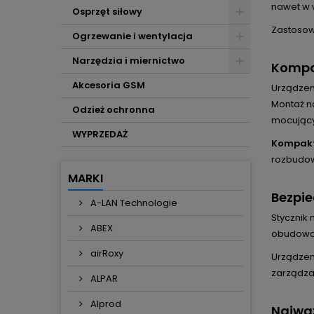
nawet w
Osprzęt siłowy
Zastosow
Ogrzewanie i wentylacja
Narzędzia i miernictwo
Kompa
Akcesoria GSM
Urządzen
Montaż n
Odzież ochronna
mocując
WYPRZEDAŻ
Kompakt
rozbudow
MARKI
Bezpie
A-LAN Technologie
Stycznik
ABEX
obudowa 
airRoxy
Urządzen
zarządza
ALPAR
Alprod
Najważ