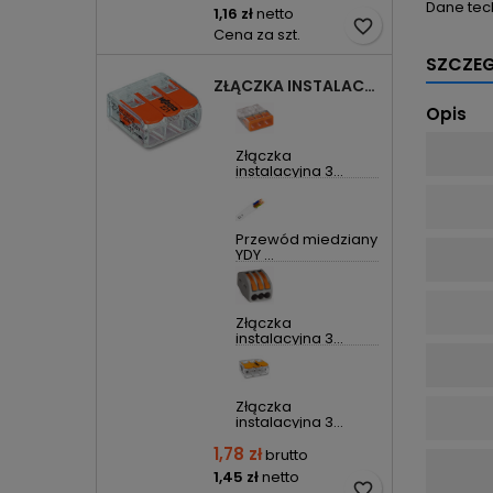
Dane tec
1,16 zł
netto
favorite_border
Cena za szt.
SZCZE
ZŁĄCZKA INSTALACYJNA 3X UNIWERSALNA COMPACT 221-413 WAGO
Opis
Złączka
instalacyjna 3...
Przewód miedziany
YDY ...
Złączka
instalacyjna 3...
Złączka
instalacyjna 3...
1,78 zł
brutto
1,45 zł
netto
favorite_border