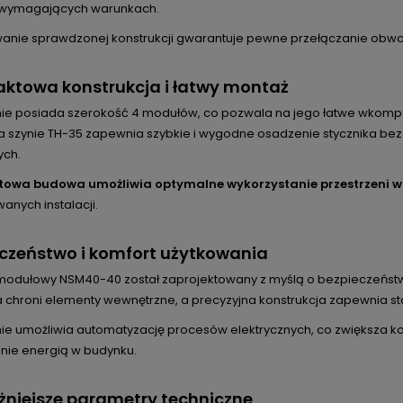
 wymagających warunkach.
anie sprawdzonej konstrukcji gwarantuje pewne przełączanie obwod
ktowa konstrukcja i łatwy montaż
ie posiada szerokość 4 modułów, co pozwala na jego łatwe wkom
a szynie TH-35 zapewnia szybkie i wygodne osadzenie stycznika b
ych.
owa budowa umożliwia optymalne wykorzystanie przestrzeni w 
anych instalacji.
czeństwo i komfort użytkowania
 modułowy NSM40-40 został zaprojektowany z myślą o bezpieczeństwie
chroni elementy wewnętrzne, a precyzyjna konstrukcja zapewnia stab
ie umożliwia automatyzację procesów elektrycznych, co zwiększa k
nie energią w budynku.
niejsze parametry techniczne