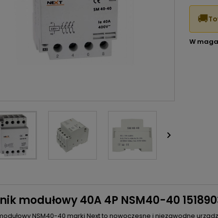
🚚
To
W maga

znik modułowy 40A 4P NSM40-40 151890
 modułowy NSM40-40 marki Next to nowoczesne i niezawodne urzą