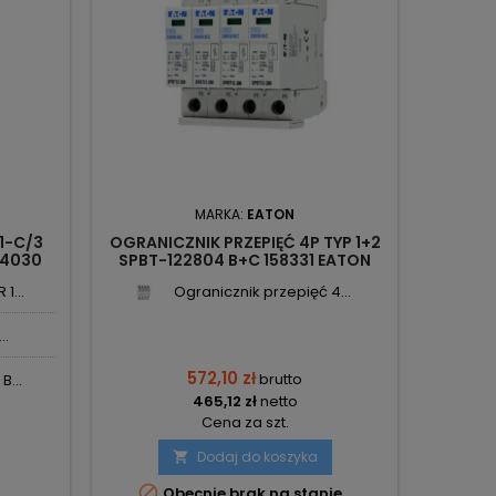
MARKA:
EATON
MA
1-C/3
OGRANICZNIK PRZEPIĘĆ 4P TYP 1+2
OGRANIC
24030
SPBT-122804 B+C 158331 EATON
T12-3N 
ELECTRIC
12,5
1...
Ogranicznik przepięć 4...
..
572,10 zł
brutto
B...
465,12 zł
netto
Cena za szt.
Dodaj do koszyka



Obecnie brak na stanie
Ost