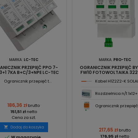
MARKA:
LC-TEC
MARKA:
PRO-TEC
NICZNIK PRZEPIĘĆ PPO 7-
OGRANICZNIK PRZEPIĘĆ BY
3+1 7KA B+C/3+NPE LC-TEC
FW10 FOTOWOLTAIKA 32
PRO-TEC
Ogranicznik przepięć t...
Kabel H1Z2Z2-K SOLAR 
Rozdzielnica n/t 1x12+.
186,36 zł
brutto
Ogranicznik przepięć 
151,51 zł
netto
Cena za szt.
Dodaj do koszyka

217,65 zł
brutto
176,95 zł
netto

W magazynie