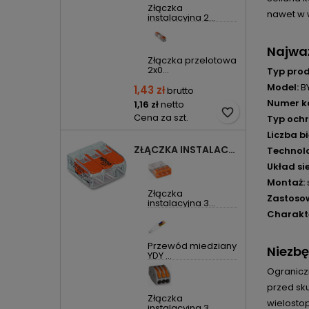
Złączka
nawet w 
instalacyjna 2...
Najważ
Złączka przelotowa
2x0...
Typ prod
Model:
B
1,43 zł
brutto
Numer k
1,16 zł
netto
favorite_border
Cena za szt.
Typ ochr
Liczba b
ZŁĄCZKA INSTALACYJNA 3X UNIWERSALNA COMPACT 221-413 WAGO
Technol
Układ sie
Montaż:
Złączka
Zastoso
instalacyjna 3...
Charakt
Przewód miedziany
Niezbę
YDY ...
Ograniczn
przed sk
Złączka
wielosto
instalacyjna 3...