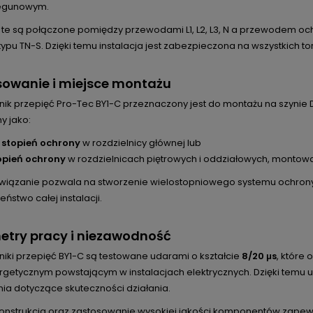
iegunowym.
 te są połączone pomiędzy przewodami L1, L2, L3, N a przewodem 
typu TN-S. Dzięki temu instalacja jest zabezpieczona na wszystkich 
sowanie i miejsce montażu
ik przepięć Pro-Tec BY1-C przeznaczony jest do montażu na szynie D
y jako:
 stopień ochrony
w rozdzielnicy głównej lub
opień ochrony
w rozdzielnicach piętrowych i oddziałowych, montowa
związanie pozwala na stworzenie wielostopniowego systemu ochrony
ństwo całej instalacji.
etry pracy i niezawodność
niki przepięć BY1-C są testowane udarami o kształcie
8/20 μs
, które
rgetycznym powstającym w instalacjach elektrycznych. Dzięki temu 
a dotyczące skuteczności działania.
konstrukcja oraz zastosowanie wysokiej jakości komponentów zapew