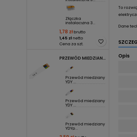
To rozwią
elektrycz
Złączka
instalacyjna 3...
Dane tec
1,78 zł
brutto
1,45 zł
netto
favorite_border
SZCZE
Cena za szt.
Opis
PRZEWÓD MIEDZIANY YDYP DRUT 3X1,5MM2 ŻO 450/750V
Przewód miedziany
YDY ...
Przewód miedziany
YDY ...
Przewód miedziany
YDYp...