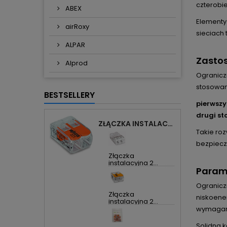
czterob
ABEX
Elementy
airRoxy
sieciach 
ALPAR
Zasto
Alprod
Ograniczn
stosowan
BESTSELLERY
pierwszy
drugi st
ZŁĄCZKA INSTALACYJNA 2X UNIWERSALNA COMPACT 221-412 WAGO
Takie ro
bezpiecze
Złączka
instalacyjna 2...
Param
Ogranicz
Złączka
niskoene
instalacyjna 2...
wymagani
Solidna 