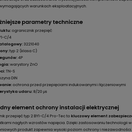
wymagających warunkach eksploatacyjnych.
niejsze parametry techniczne
uktu:
ogranicznik przepięć
Y1-C/4
atalogowy:
3221040
ony:
typ 2 (klasa C)
iegunów:
4P
ogia:
warystory ZnO
ci:
TN-S
szyna DIN
wanie:
ochrona przed przepięciami indukowanymi i łączeniowymi
erystyka udaru:
8/20 μs
dny element ochrony instalacji elektrycznej
ik przepięć typ 2 BY1-C/4 Pro-Tec to
kluczowy element zabezpiecze
utkami nagłych wzrostów napięcia. Dzięki zastosowaniu technologii 
pniowych produkt zapewnia wysoki poziom ochrony i niezawodności.