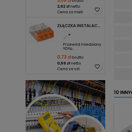
3,59 zł
brutto
2,92 zł
netto
favorite_border
Cena za metr
ZŁĄCZKA INSTALACYJNA 3X COMPACT POMARAŃCZOWA 2273-203 WAGO
Przewód miedziany
YDYp...
0,73 zł
brutto
0,59 zł
netto
favorite_border
Cena za szt.
10 INN