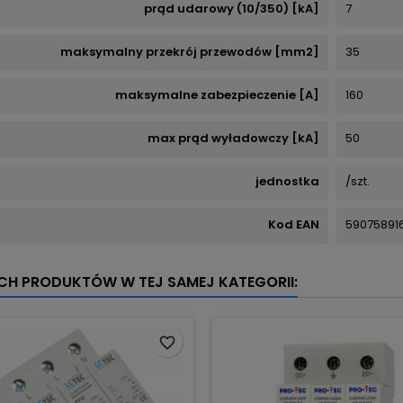
prąd udarowy (10/350) [kA]
7
maksymalny przekrój przewodów [mm2]
35
maksymalne zabezpieczenie [A]
160
max prąd wyładowczy [kA]
50
jednostka
/szt.
Kod EAN
59075891
YCH PRODUKTÓW W TEJ SAMEJ KATEGORII:
favorite_border