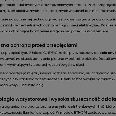
 przepięć indukowanych oraz łączeniowych. Produkt został zaproje
urządzeń elektrycznych i elektronicznych w budynkach mieszkalnych
anie nowoczesnej technologii warystorowej sprawia, że ogranicznik
 czynników zewnętrznych oraz operacji w sieci elektrycznej.
To niez
ji oraz chroniące kosztowne urządzenia przed uszkodzeniem
.
zna ochrona przed przepięciami
ik przepięć typu 2 (klasa C) BY1-C został przeznaczony do
ochrony 
stawać na skutek uderzenia pioruna w pobliskie obiekty. Dodatkow
ami wynikającymi z operacji łączeniowych w sieci.
wiska występują między innymi podczas spawania, uruchamiania silnikó
cznych czy działania zabezpieczeń. Dzięki zastosowaniu ogranicznik
ego wpływu na instalację.
logia warystorowa i wysoka skuteczność dział
ja ogranicznika oparta jest na
warystorach tlenkowych ZnO
, któr
kutecznością tłumienia przepięć. W modelu BY1-C/4 zastosowano czte