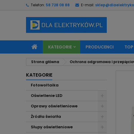
Telefon:
58 728 08 88
E-mail:
sklep@dlaelektryko
M
U
Z
add_circle_outline
Mu
Na
KATEGORIE
PRODUCENCI
TOP
Strona główna
Ochrona odgromowa i przepięci
KATEGORIE
Fotowoltaika
Oświetlenie LED
Oprawy oświetleniowe
Źródła światła
Słupy oświetleniowe