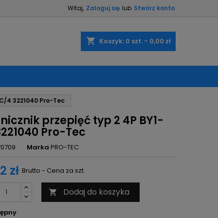
Witaj,
Zaloguj się
lub
Stwórz konto
×
×
×
shopping_cart
Koszyk:
0
szt. - 0,00 zł
ę
-C/4 3221040 Pro-Tec
ń
icznik przepięć typ 2 4P BY1-
3221040 Pro-Tec
70709
Marka
PRO-TEC
2 zł
Brutto - Cena za szt.
Dodaj do koszyka

ępny