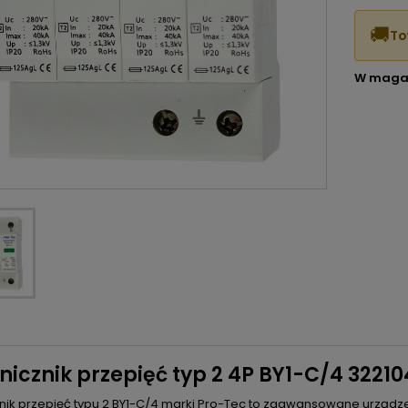
🚚
To
W maga
icznik przepięć typ 2 4P BY1-C/4 3221
nik przepięć typu 2 BY1-C/4 marki Pro-Tec to zaawansowane urządze