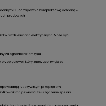
ochronnym PE, co zapewnia kompleksową ochronę w
torach prądowych.
IN w rozdzielnicach elektrycznych. Może być
ny za ogranicznikiem typu 1
 przepięciowej, który znacząco zwiększa
 odpowiadają rzeczywistym przepięciom
użytkownik ma pewność, że urządzenie spełnia
niają długotrwałą i bezawaryjną pracę urządzenia