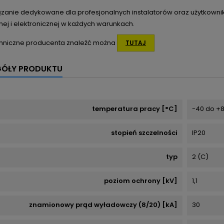
zanie dedykowane dla profesjonalnych instalatorów oraz użytkownikó
nej i elektronicznej w każdych warunkach.
hniczne producenta znaleźć można
TUTAJ
GÓŁY PRODUKTU
temperatura pracy [°C]
-40 do +
stopień szczelności
IP20
typ
2 (C)
poziom ochrony [kV]
1,1
znamionowy prąd wyładowczy (8/20) [kA]
30