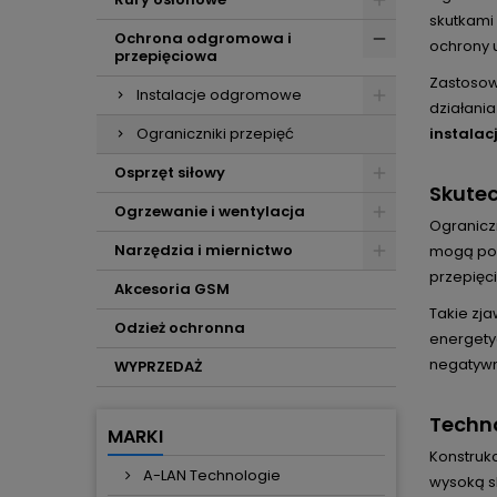
skutkami
Ochrona odgromowa i
ochrony 
przepięciowa
Zastosow
Instalacje odgromowe
działania
Ograniczniki przepięć
instalac
Osprzęt siłowy
Skutec
Ogrzewanie i wentylacja
Ograniczn
Narzędzia i miernictwo
mogą pow
przepięci
Akcesoria GSM
Takie zja
Odzież ochronna
energety
negatywn
WYPRZEDAŻ
Techno
MARKI
Konstrukc
A-LAN Technologie
wysoką s