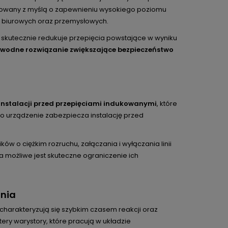
ktowany z myślą o zapewnieniu wysokiego poziomu
, biurowych oraz przemysłowych.
 skutecznie redukuje przepięcia powstające w wyniku
awodne rozwiązanie zwiększające bezpieczeństwo
instalacji przed przepięciami indukowanymi
, które
o urządzenie zabezpiecza instalację przed
w o ciężkim rozruchu, załączania i wyłączania linii
a możliwe jest skuteczne ograniczenie ich
ania
e charakteryzują się szybkim czasem reakcji oraz
ry warystory, które pracują w układzie