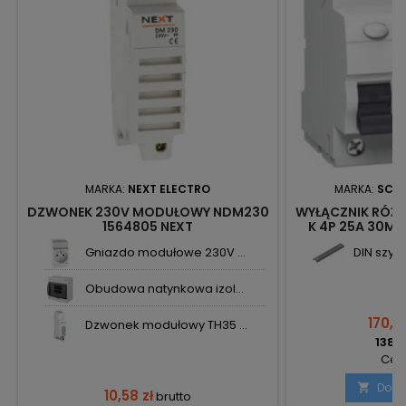
MARKA:
NEXT ELECTRO
MARKA:
SCHN
DZWONEK 230V MODUŁOWY NDM230
WYŁĄCZNIK RÓŻ
1564805 NEXT
K 4P 25A 30MA
SCHNEID
Gniazdo modułowe 230V ...
DIN szyn
Obudowa natynkowa izol...
170,8
Dzwonek modułowy TH35 ...
138,9
Cena
Doda

10,58 zł
brutto