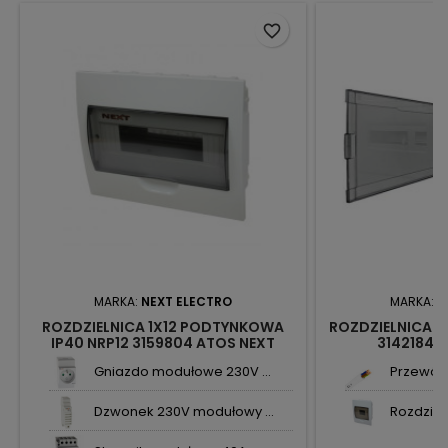
favorite_border
MARKA:
NEXT ELECTRO
MARKA:
N
ROZDZIELNICA 1X12 PODTYNKOWA
ROZDZIELNICA P/
IP40 NRP12 3159804 ATOS NEXT
3142184 
Gniazdo modułowe 230V ...
Przewód 
Dzwonek 230V modułowy ...
Rozdzielni