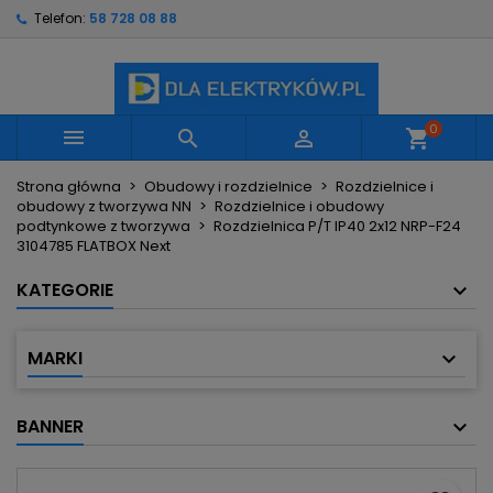
Telefon:
58 728 08 88
×
×
×
Moje listy życzeń
Utwórz listę życzeń
Zaloguj się
Utwórz nową listę
add_circle_outline
Musisz być zalogowany by zapisać produkty na
Nazwa listy życzeń
swojej liście życzeń.
0



shopping_cart
Strona główna
Obudowy i rozdzielnice
Rozdzielnice i
Anuluj
Zaloguj się
obudowy z tworzywa NN
Rozdzielnice i obudowy
Anuluj
Utwórz listę życzeń
podtynkowe z tworzywa
Rozdzielnica P/T IP40 2x12 NRP-F24
3104785 FLATBOX Next
KATEGORIE
MARKI
BANNER