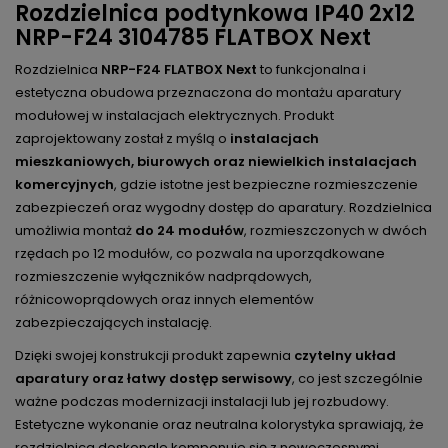
Rozdzielnica podtynkowa IP40 2x12
NRP-F24 3104785 FLATBOX Next
Rozdzielnica
NRP-F24 FLATBOX Next
to funkcjonalna i
estetyczna obudowa przeznaczona do montażu aparatury
modułowej w instalacjach elektrycznych. Produkt
zaprojektowany został z myślą o
instalacjach
mieszkaniowych, biurowych oraz niewielkich instalacjach
komercyjnych
, gdzie istotne jest bezpieczne rozmieszczenie
zabezpieczeń oraz wygodny dostęp do aparatury. Rozdzielnica
umożliwia montaż
do 24 modułów
, rozmieszczonych w dwóch
rzędach po 12 modułów, co pozwala na uporządkowane
rozmieszczenie wyłączników nadprądowych,
różnicowoprądowych oraz innych elementów
zabezpieczających instalację.
Dzięki swojej konstrukcji produkt zapewnia
czytelny układ
aparatury oraz łatwy dostęp serwisowy
, co jest szczególnie
ważne podczas modernizacji instalacji lub jej rozbudowy.
Estetyczne wykonanie oraz neutralna kolorystyka sprawiają, że
rozdzielnica doskonale komponuje się z nowoczesnymi