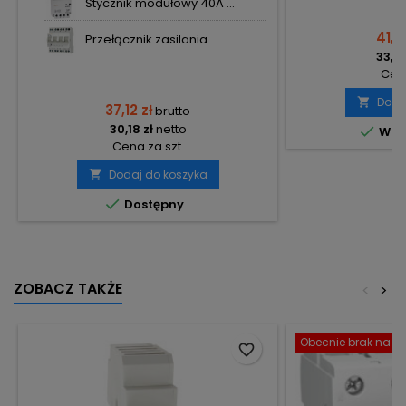
Stycznik modułowy 40A ...
41,11
Przełącznik zasilania ...
33,42
Cena
Doda

37,12 zł
brutto
30,18 zł
netto

W m
Cena za szt.
Dodaj do koszyka


Dostępny
ZOBACZ TAKŻE
<
>
Obecnie brak na st
favorite_border