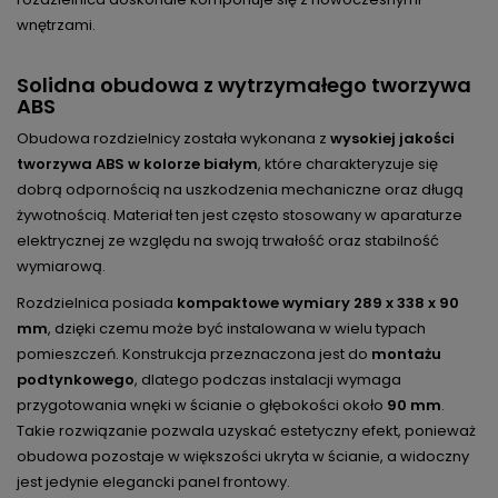
wnętrzami.
Solidna obudowa z wytrzymałego tworzywa
ABS
Obudowa rozdzielnicy została wykonana z
wysokiej jakości
tworzywa ABS w kolorze białym
, które charakteryzuje się
dobrą odpornością na uszkodzenia mechaniczne oraz długą
żywotnością. Materiał ten jest często stosowany w aparaturze
elektrycznej ze względu na swoją trwałość oraz stabilność
wymiarową.
Rozdzielnica posiada
kompaktowe wymiary 289 x 338 x 90
mm
, dzięki czemu może być instalowana w wielu typach
pomieszczeń. Konstrukcja przeznaczona jest do
montażu
podtynkowego
, dlatego podczas instalacji wymaga
przygotowania wnęki w ścianie o głębokości około
90 mm
.
Takie rozwiązanie pozwala uzyskać estetyczny efekt, ponieważ
obudowa pozostaje w większości ukryta w ścianie, a widoczny
jest jedynie elegancki panel frontowy.