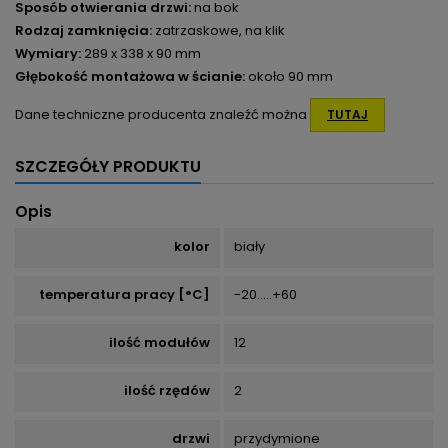
Sposób otwierania drzwi:
na bok
Rodzaj zamknięcia:
zatrzaskowe, na klik
Wymiary:
289 x 338 x 90 mm
Głębokość montażowa w ścianie:
około 90 mm
Dane techniczne producenta znaleźć można
TUTAJ
SZCZEGÓŁY PRODUKTU
Opis
kolor
biały
temperatura pracy [°C]
-20.....+60
ilość modułów
12
ilość rzędów
2
drzwi
przydymione