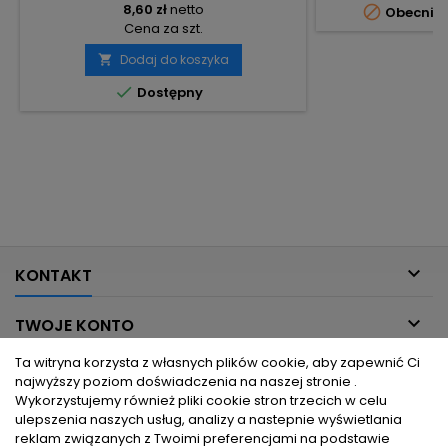
8,60 zł
netto

Obecnie 
Cena za szt.
Dodaj do koszyka


Dostępny

KONTAKT

TWOJE KONTO
Ta witryna korzysta z własnych plików cookie, aby zapewnić Ci

INFORMACJE DLA CIEBIE
najwyższy poziom doświadczenia na naszej stronie .
Wykorzystujemy również pliki cookie stron trzecich w celu
ulepszenia naszych usług, analizy a nastepnie wyświetlania

PRODUKTY
reklam związanych z Twoimi preferencjami na podstawie