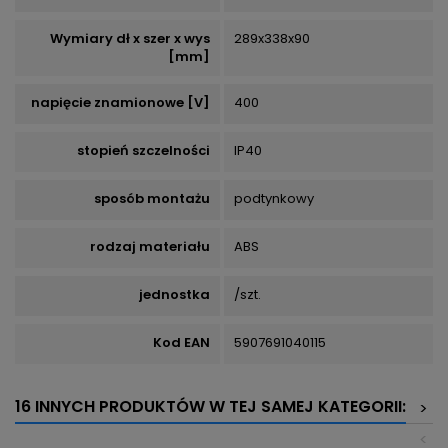
Wymiary dł x szer x wys
289x338x90
[mm]
napięcie znamionowe [V]
400
stopień szczelności
IP40
sposób montażu
podtynkowy
rodzaj materiału
ABS
jednostka
/szt.
Kod EAN
5907691040115
16 INNYCH PRODUKTÓW W TEJ SAMEJ KATEGORII:
>
<