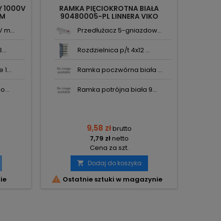
Y 1000V
RAMKA PIĘCIOKROTNA BIAŁA
RA
OM
90480005-PL LINNERA VIKO
904
PANASONIC
 m...
Przedłużacz 5-gniazdow...
...
Rozdzielnica p/t 4x12 ...
1...
Ramka poczwórna biała ...
o...
Ramka potrójna biała 9...
9,58 zł
brutto
7,79 zł
netto
Cena za szt.
Dodaj do koszyka


ie
Ostatnie sztuki w magazynie