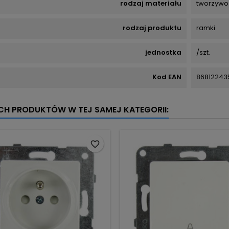
rodzaj materiału
tworzywo
rodzaj produktu
ramki
jednostka
/szt.
Kod EAN
86812243
YCH PRODUKTÓW W TEJ SAMEJ KATEGORII:
favorite_border