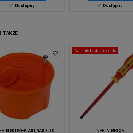


Dostępny
Dostępny
 TAKŻE
Obecnie brak na stanie
favorite_border
KA:
ELEKTRO-PLAST NASIELSK
MARKA:
ERGOM