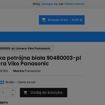
Witaj,
Zaloguj się
lub
Stwórz konto
×
×
×
shopping_cart
Koszyk:
0
szt. - 0,00 zł
ę
480003-pl Linnera Viko Panasonic
ń
a potrójna biała 90480003-pl
era Viko Panasonic
00753
Marka
Panasonic
zł
Brutto - Cena za szt.
Dodaj do koszyka

ępny