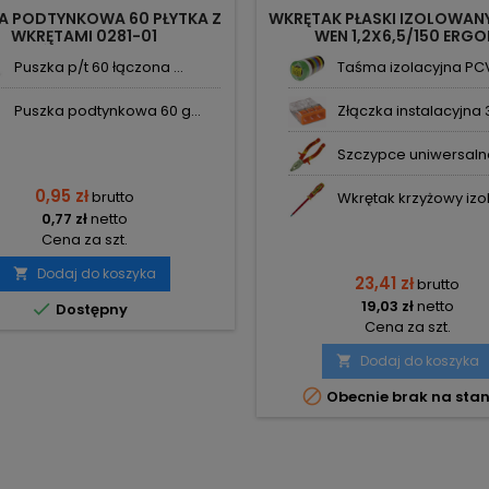
A PODTYNKOWA 60 PŁYTKA Z
WKRĘTAK PŁASKI IZOLOWAN
WKRĘTAMI 0281-01
WEN 1,2X6,5/150 ERG
MARAŃCZOWA PK-60 PRO
Puszka p/t 60 łączona ...
Taśma izolacyjna PCV
ELEKTRO-PLAST
Puszka podtynkowa 60 g...
Złączka instalacyjna 3
Szczypce uniwersalne 
0,95 zł
brutto
Wkrętak krzyżowy izol
0,77 zł
netto
Cena za szt.
Dodaj do koszyka

23,41 zł
brutto
19,03 zł
netto

Dostępny
Cena za szt.
Dodaj do koszyka


Obecnie brak na stan