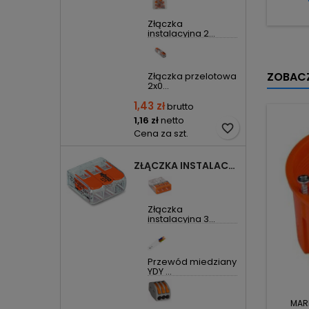
Złączka
instalacyjna 2...
ZOBACZ
Złączka przelotowa
2x0...
1,43 zł
brutto
1,16 zł
netto
favorite_border
Cena za szt.
ZŁĄCZKA INSTALACYJNA 3X UNIWERSALNA COMPACT 221-413 WAGO
Złączka
instalacyjna 3...
Przewód miedziany
YDY ...
MAR