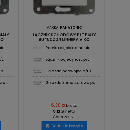
MARKA:
PANASONIC
IAŁY
ŁĄCZNIK SCHODOWY P/T BIAŁY
RAM
KO
90450004 LINNERA VIKO
904
PANASONIC
a...
Ramka pięciokrotna bia...
t...
Łącznik pojedynczy p/t...
b...
Gniazdo podwójne p/t +...
 u...
Gniazdo komputerowe po...
6,30 zł
brutto
5,12 zł
netto
Cena za szt.
Dodaj do koszyka
