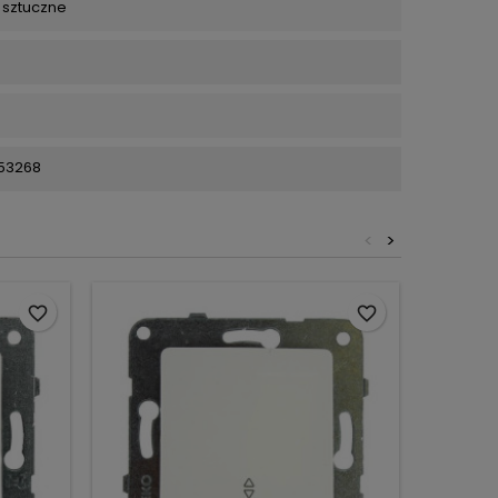
 sztuczne
53268
<
>
favorite_border
favorite_border