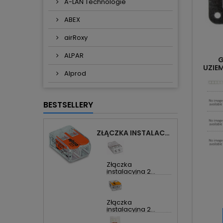
A-LAN Technologie
ABEX
airRoxy
ALPAR
G
UZIEM
Alprod
LINNE
BESTSELLERY
ZŁĄCZKA INSTALACYJNA 2X UNIWERSALNA COMPACT 221-412 WAGO
Złączka
instalacyjna 2...
Złączka
instalacyjna 2...