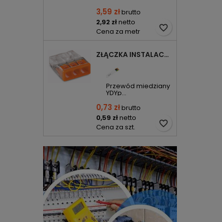
3,59 zł
brutto
2,92 zł
netto
favorite_border
Cena za metr
ZŁĄCZKA INSTALACYJNA 3X COMPACT POMARAŃCZOWA 2273-203 WAGO
Przewód miedziany
YDYp...
0,73 zł
brutto
0,59 zł
netto
favorite_border
Cena za szt.