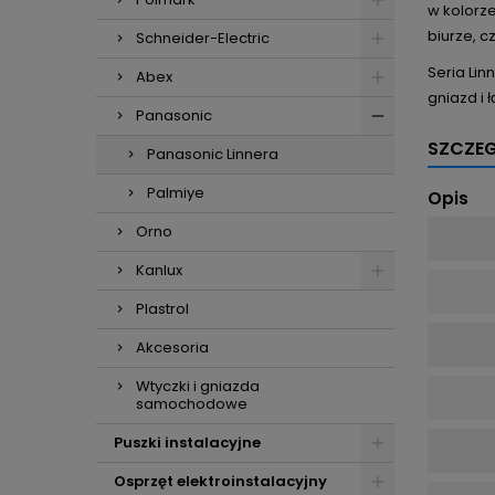
w kolorze
biurze, c
Schneider-Electric
Seria Lin
Abex
gniazd i 
Panasonic
SZCZE
Panasonic Linnera
Palmiye
Opis
Orno
Kanlux
Plastrol
Akcesoria
Wtyczki i gniazda
samochodowe
Puszki instalacyjne
Osprzęt elektroinstalacyjny