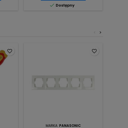

Dostępny
<
>
favorite_border
favorite_border
MARKA:
PANASONIC