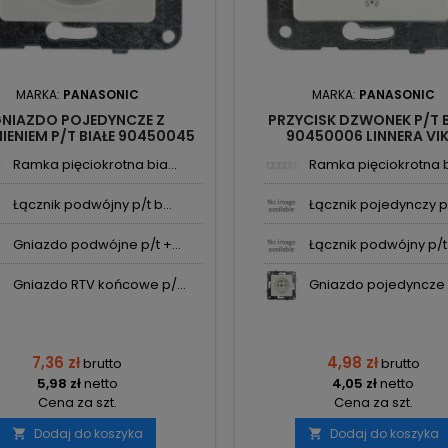
MARKA:
PANASONIC
MARKA:
PANASONIC
NIAZDO POJEDYNCZE Z
PRZYCISK DZWONEK P/T B
IENIEM P/T BIAŁE 90450045
90450006 LINNERA VI
RA VIKO PANASONIC LINNERA
PANASONIC
Ramka pięciokrotna bia...
Ramka pięciokrotna bi
Łącznik podwójny p/t b...
Łącznik pojedynczy p/
Gniazdo podwójne p/t +...
Łącznik podwójny p/t 
Gniazdo RTV końcowe p/...
Gniazdo pojedyncze z
7,36 zł
4,98 zł
brutto
brutto
5,98 zł
netto
4,05 zł
netto
Cena za szt.
Cena za szt.
Dodaj do koszyka
Dodaj do koszyka

