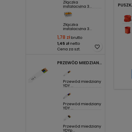
Złączka
PUSZK
instalacyjna 3...
PO
Złączka
instalacyjna 3...
1,78 zł
brutto
1,45 zł
netto
favorite_border
Cena za szt.
PRZEWÓD MIEDZIANY YDYP DRUT 3X1,5MM2 ŻO 450/750V
Przewód miedziany
YDY ...
Przewód miedziany
YDY ...
Przewód miedziany
YDYp...