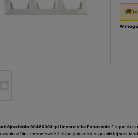
🚚
To
W maga
trójna biała 90480003-pl Linnera Viko Panasonic
. Elegancka r
Pozwala w 1 linii zamontować 3 różne gniazda lub łączniki tej serii. 