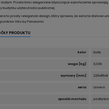
 białym. Prosta linia i eleganckie błyszczące wykończenie sprawiają,
zy budynku użyteczności publicznej.
nera to prosty i elegancki design, który sprawia, że seria ta stano
łączników Viko by Panasonic.
GÓŁY PRODUKTU
kolor
biały
waga [kg]
0,036
wymiary [mm]
225x85x9
seria
Linnera
sposób montażu
podtynko