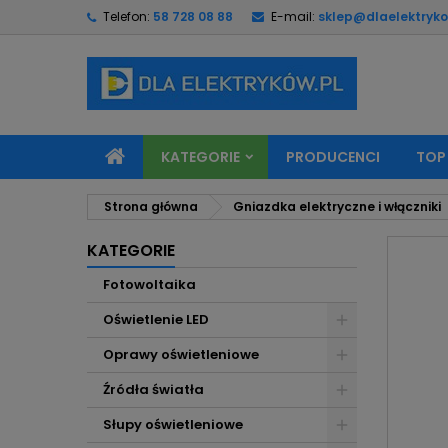
Telefon:
58 728 08 88
E-mail:
sklep@dlaelektryko
M
U
Z
add_circle_outline
Mu
Na
KATEGORIE
PRODUCENCI
TOP
Strona główna
Gniazdka elektryczne i włączniki
KATEGORIE
Fotowoltaika
Oświetlenie LED
Oprawy oświetleniowe
Źródła światła
Słupy oświetleniowe